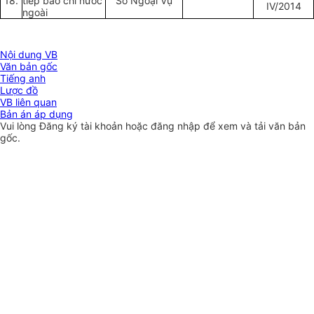
18.
tiếp báo chí nước
Sở Ngoại Vụ
IV/2014
ngoài
Nội dung VB
Văn bản gốc
Tiếng anh
Lược đồ
VB liên quan
Bản án áp dụng
Vui lòng
Đăng ký
tài khoản hoặc
đăng nhập
để xem và tải văn bản
gốc.