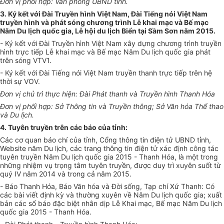
Đơn vị phối hợp: Văn phòng UBND tỉnh.
3. Ký kết với Đài Truyền hình Việt Nam, Đài Tiếng nói Việt Nam
truyền hình và phát sóng chương trình Lễ khai mạc và Bế mạc
Năm Du lịch quốc gia, Lễ hội du lịch Biển tại Sầm Sơn năm 2015.
- Ký kết với Đài Truyền hình Việt Nam xây dựng chương trình truyền
hình trực tiếp Lễ khai mạc và Bế mạc Năm Du lịch quốc gia phát
trên sóng VTV1.
- Ký kết với Đài Tiếng nói Việt Nam truyền thanh trực tiếp trên hệ
thời sự VOV.
Đơn vị chủ trì thực hiện: Đài Phát thanh và Truyền hình Thanh Hóa
Đơn vị phối hợp: Sở Thông tin và Truyền thông; Sở Văn hóa Thể thao
và Du lịch.
4
. Tuyên truyền trên các báo của tỉnh:
Các cơ quan báo chí của tỉnh, Cổng thông tin điện tử UBND tỉnh,
Website năm Du lịch, các trang thông tin điện tử xác định công tác
tuyên truyền Năm Du lịch quốc gia 2015 - Thanh Hóa, là một trong
những nhiệm vụ trọng tâm tuyên truyền, được duy trì xuyên suốt từ
quý IV năm 2014 và trong cả năm 2015.
- Báo Thanh Hóa, Báo Văn hóa và Đời sống, Tạp chí Xứ Thanh: Có
các bài viết định kỳ và thường xuyên về Năm Du lịch quốc gia; xuất
bản các số báo đặc biệt nhân dịp Lễ Khai mạc, Bế mạc Năm Du lịch
quốc gia 2015 - Thanh Hóa.