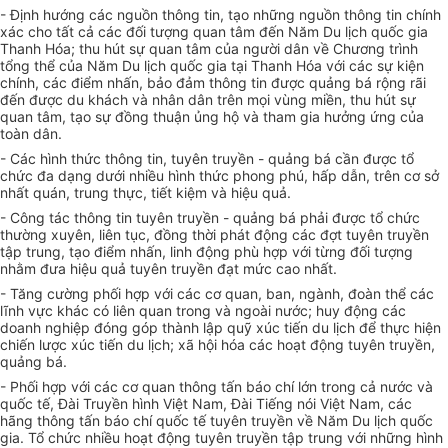
- Định hướng các nguồn thông tin, tạo những nguồn thông tin chính
xác cho tất cả các đối tượng quan tâm đến Năm Du lịch quốc gia
Thanh Hóa; thu hút sự quan tâm của người dân về Chương trình
tổng thể của Năm Du lịch quốc gia tại Thanh Hóa với các sự kiện
chính, các điểm nhấn, bảo đảm thông tin được quảng bá rộng rãi
đến được du khách và nhân dân trên mọi vùng miền, thu hút sự
quan tâm, tạo sự đồng thuận ủng hộ và tham gia hưởng ứng của
toàn dân.
- Các hình thức thông tin, tuyên truyền - quảng bá cần được tổ
chức đa dạng dưới nhiều hình thức phong phú, hấp dẫn, trên cơ sở
nhất quán, trung thực, tiết kiệm và hiệu quả.
- Công tác thông tin tuyên truyền - quảng bá phải được tổ chức
thường xuyên, liên tục, đồng thời phát động các đợt tuyên truyền
tập trung, tạo điểm nhấn, linh động phù hợp với từng đối tượng
nhằm đưa hiệu quả tuyên truyền đạt mức cao nhất.
- Tăng cường phối hợp với các cơ quan, ban, ngành, đoàn thể các
lĩnh vực khác có liên quan trong và ngoài nước; huy động các
doanh nghiệp đóng góp thành lập quỹ xúc tiến du lịch để thực hiện
chiến lược xúc tiến du lịch; xã hội hóa các hoạt động tuyên truyền,
quảng bá.
- Phối hợp với các cơ quan thông tấn báo chí lớn trong cả nước và
quốc tế, Đài Truyền hình Việt Nam, Đài Tiếng nói Việt Nam, các
hãng thông tấn báo chí quốc tế tuyên truyền về Năm Du lịch quốc
gia. Tổ chức nhiều hoạt động tuyên truyền tập trung với những hình