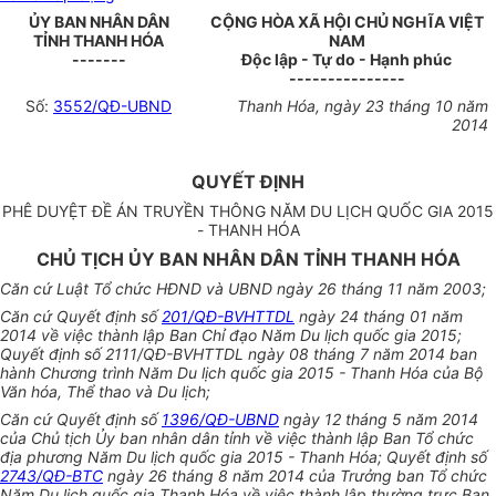
ỦY BAN NHÂN DÂN
CỘNG HÒA XÃ HỘI CHỦ NGHĨA VIỆT
TỈNH THANH HÓA
NAM
-------
Độc lập - Tự do - Hạnh phúc
---------------
Số:
3552/QĐ-UBND
Thanh Hóa, ngày 23 tháng 10 năm
2014
QUYẾT ĐỊNH
PHÊ DUYỆT ĐỀ ÁN TRUYỀN THÔNG NĂM DU LỊCH QUỐC GIA 2015
- THANH HÓA
CHỦ TỊCH ỦY BAN NHÂN DÂN TỈNH THANH HÓA
Căn cứ Luật Tổ chức HĐND và UBND ngày 26 tháng 11 năm 2003;
Căn cứ Quyết định số
201/QĐ-BVHTTDL
ngày 24 tháng 01 năm
2014 về việc thành lập Ban Chỉ đạo Năm Du lịch quốc gia 2015;
Quyết định số 2111/QĐ-BVHTTDL ngày 08 tháng 7 năm 2014 ban
hành Chương trình Năm Du lịch quốc gia 2015 - Thanh Hóa của Bộ
Văn hóa, Thể thao và Du lịch;
Căn cứ Quyết định số
1396/QĐ-UBND
ngày 12 tháng 5 năm 2014
của Chủ tịch Ủy ban nhân dân tỉnh về việc thành lập Ban Tổ chức
địa phương Năm Du lịch quốc gia 2015 - Thanh Hóa; Quyết định số
2743/QĐ-BTC
ngày 26 tháng 8 năm 2014 của Trưởng ban Tổ chức
Năm Du lịch quốc gia Thanh Hóa về việc thành lập thường trực Ban