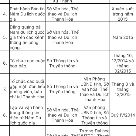
Xứ Thanh
Phát hành Bản tin
Sở Văn hóa, Thể
Xuyên suốt
4.
Năm Du lịch quốc
thao và Du lịch
trong năm
gia
Thanh Hóa
2015
Đăng quảng bá
Năm du lịch quốc
Sở Văn hóa, Thể
5.
gia trên các kênh
thao và Du lịch
Năm 2015
thông tin công
Thanh Hóa
cộng.
Tháng 10,
Tổ chức các cuộc
Sở Thông tin và
12/2014 và
6.
họp báo.
Truyền thông
tháng
02/2015
Văn Phòng
Tổ chức các buổi
UBND tỉnh, Sở
Tháng 3 và
gặp mặt, đón tiếp
Sở Thông tin và
7.
Văn hóa, Thể
tháng
phóng viên, báo
Truyền thông
thao và Du lịch
12/2015
chí tại Thanh Hóa
Thanh Hóa
Lập và vận hành
Văn phòng
Sở Văn hóa, Thể
trang thông tin
UBND tỉnh, Sở
8.
thao và Du lịch
Quý IV/2014
điện tử Năm Du
Thông tin và
Thanh Hóa
lịch quốc gia
Truyền thông
Trường Đại học
Sở Văn hóa, Thể
VHTTDL Thanh