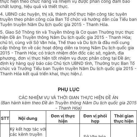
thực hiện theo chức năng và nhiệm vụ được phân công đảm bảo
chất lượng, hiệu quả và thiết thực.
4. UBND các huyện, thị xã, thành phố thực hiện công tác tuyên
truyền theo phân công của Ban Tổ chức và hướng dẫn của Tiểu ban
Tuyên truyền Năm Du lịch quốc gia 2015 - Thanh Hóa.
5. Giao Sở Thông tin và Truyền thông là Cơ quan Thường trực thực
hiện Đề án Truyền thông Năm Du lịch quốc gia 2015 - Thanh Hóa;
chủ trì, cùng với Sở Văn hóa, Thể thao và Du lịch là đầu mối cung
cấp thông tin về các hoạt động diễn ra trong Năm Du lịch quốc gia
2015 - Thanh Hóa; có trách nhiệm đôn đốc các sở, ngành, địa
phương, đơn vị thực hiện tốt nhiệm vụ được phân công tại Đề án;
định kỳ hàng quý báo cáo Chủ tịch UBND tỉnh, Thường trực Ban Tổ
chức và Trưởng Tiểu ban Tuyên truyền Năm Du lịch quốc gia 2015 -
Thanh Hóa kết quả triển khai, thực hiện./.
PHỤ LỤC
CÁC NHIỆM VỤ VÀ THỜI GIAN THỰC HIỆN ĐỀ ÁN
(Ban hành kèm theo Đề án Truyền thông Năm Du lịch quốc gia 2015
- Thanh Hóa)
Đơn vị thực
Đơn vị phối
Thời gian
STT
Nội dung
hiện
hợp
thực hiện
Ký kết hợp tác với
các kênh truyền
Sở Văn hóa,