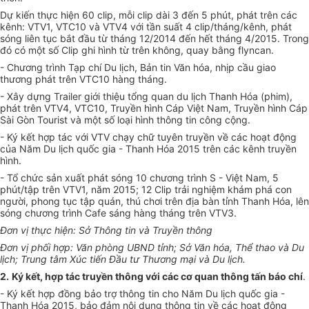
Dự kiến thực hiện 60 clip, mỗi clip dài 3 đến 5 phút, phát trên các
kênh: VTV1, VTC10 và VTV4 với tần suất 4 clip/tháng/kênh, phát
sóng liên tục bắt đầu từ tháng 12/2014 đến hết tháng 4/2015. Trong
đó có một số Clip ghi hình từ trên không, quay bằng flyncan.
- Chương trình Tạp chí Du lịch, Bản tin Văn hóa, nhịp cầu giao
thương phát trên VTC10 hàng tháng.
- Xây dựng Trailer giới thiệu tổng quan du lịch Thanh Hóa (phim),
phát trên VTV4, VTC10, Truyền hình Cáp Việt Nam, Truyền hình Cáp
Sài Gòn Tourist và một số loại hình thông tin công cộng.
- Ký kết hợp tác với VTV chạy chữ tuyên truyền về các hoạt động
của Năm Du lịch quốc gia - Thanh Hóa 2015 trên các kênh truyền
hình.
- Tổ chức sản xuất phát sóng 10 chương trình S - Việt Nam, 5
phút/tập trên VTV1, năm 2015; 12 Clip trải nghiệm khám phá con
người, phong tục tập quán, thú chơi trên địa bàn tỉnh Thanh Hóa, lên
sóng chương trình Cafe sáng hàng tháng trên VTV3.
Đơn vị thực hiện: Sở Thông tin và Truyền thông
Đơn vị phối hợp: Văn phòng UBND tỉnh; Sở Văn hóa, Thể thao và Du
lịch; Trung tâm Xúc tiến Đầu tư Thương mại và Du lịch.
2.
Ký kết, hợp tác truyền thông với các cơ quan thông tấn báo chí
.
- Ký kết hợp đồng bảo trợ thông tin cho Năm Du lịch quốc gia -
Thanh Hóa 2015, bảo đảm nội dung thông tin về các hoạt động