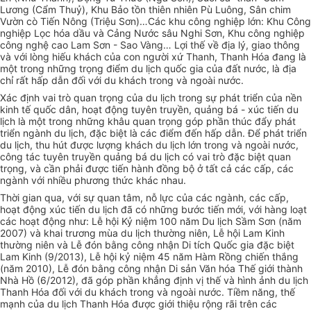
Lương (Cẩm Thuỷ), Khu Bảo tồn thiên nhiên Pù Luông, Sân chim
Vườn cò Tiến Nông (Triệu Sơn)…Các khu công nghiệp lớn: Khu Công
nghiệp Lọc hóa dầu và Cảng Nước sâu Nghi Sơn, Khu công nghiệp
công nghệ cao Lam Sơn - Sao Vàng… Lợi thế về địa lý, giao thông
và với lòng hiếu khách của con người xứ Thanh, Thanh Hóa đang là
một trong những trọng điểm du lịch quốc gia của đất nước, là địa
chỉ rất hấp dẫn đối với du khách trong và ngoài nước.
Xác định vai trò quan trọng của du lịch trong sự phát triển của nền
kinh tế quốc dân, hoạt động tuyên truyền, quảng bá - xúc tiến du
lịch là một trong những khâu quan trọng góp phần thúc đẩy phát
triển ngành du lịch, đặc biệt là các điểm đến hấp dẫn. Để phát triển
du lịch, thu hút được lượng khách du lịch lớn trong và ngoài nước,
công tác tuyên truyền quảng bá du lịch có vai trò đặc biệt quan
trọng, và cần phải được tiến hành đồng bộ ở tất cả các cấp, các
ngành với nhiều phương thức khác nhau.
Thời gian qua, với sự quan tâm, nỗ lực của các ngành, các cấp,
hoạt động xúc tiến du lịch đã có những bước tiến mới, với hàng loạt
các hoạt động như: Lễ hội Kỷ niệm 100 năm Du lịch Sầm Sơn (năm
2007) và khai trương mùa du lịch thường niên, Lễ hội Lam Kinh
thường niên và Lễ đón bằng công nhận Di tích Quốc gia đặc biệt
Lam Kinh (9/2013), Lễ hội kỷ niệm 45 năm Hàm Rồng chiến thắng
(năm 2010), Lễ đón bằng công nhận Di sản Văn hóa Thế giới thành
Nhà Hồ (6/2012), đã góp phần khẳng định vị thế và hình ảnh du lịch
Thanh Hóa đối với du khách trong và ngoài nước. Tiềm năng, thế
mạnh của du lịch Thanh Hóa được giới thiệu rộng rãi trên các