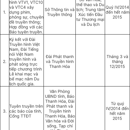
hình VTV1, VTC10
thể thao và Du
và VTC4 xây
Quý IV/2014
Sở Thông tin và
lịch; Trung tâm
1.
dựng phim,
đến hết năm
Truyền thông
Xúc tiến Đầu
phóng sự, chuyên
2015
tư Thương mại
đề truyền thông;
và Du lịch
Hợp đồng với các
Báo tuyên truyền.
Ký kết với Đài
Truyền hình Việt
Nam, Đài Tiếng
nói Việt Nam
Đài Phát thanh
Tháng 3 và
truyền hình và
2.
và Truyền hình
tháng
phát sóng trực
Thanh Hóa
12/2015
tiếp chương trình
Lễ khai mạc và
bế mạc năm Du
lịch quốc gia.
Văn Phòng
UBND tỉnh, Báo
Thanh Hóa, Đài
Từ quý
Tuyên truyền trên
Phát thanh và
IV/2014 đến
3.
các báo của tỉnh,
Truyền hình
hết năm
Cổng TTĐT
Thanh Hóa, Báo
2015
Văn hóa và Đời
sống, Tạp chí