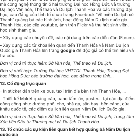
mê công nghệ thông tin ở hai trường Đại học Hồng Đức và trường
Đại học Văn hóa, Thể thao và Du lịch Thanh Hóa và các trường đại
học, cao đẳng của tỉnh tổ chức trang Facebook “Về miền Du lịch xứ
Thanh” quảng bá các hình ảnh, hoạt động Năm Du lịch quốc gia
Thanh Hóa, các clip youtube, ảnh trên Flickr và thu hút sinh viên,
học sinh tham gia.
- Xây dựng các chuyên đề, các nội dung trên các diễn đàn (Forum).
-
Xây dựng các từ khóa
liên quan đến Thanh Hóa và Năm Du lịch
Quốc gia Thanh Hóa lên trang
google
để độc giả có thể tìm hiểu và
tra cứu.
Đơn vị chủ trì thực hiện: Sở Văn hóa, Thể thao và Du lịch.
Đơn vị phối hợp: Trường Đại học VHTTDL Thanh Hóa; Trường Đại
học Hồng Đức; các trường đại học, cao đẳng trong tỉnh...
12. Cổ động trực quan
- In sticker dán trên xe bus, taxi trên địa bàn tỉnh Thanh Hóa, …
-
Thiết kế Makét quảng cáo, pano tấm lớn, poster... tại các địa điểm
công cộng như: đường phố, chợ, nhà ga, sân bay, bến cảng, cửa
khẩu quốc tế, các điểm du lịch liên quan Năm Du lịch Quốc gia.
Đơn vị chủ trì thực hiện: Sở Văn hóa, Thể thao và Du lịch; Trung tâm
Xúc tiến Đầu tư Thương mại và Du lịch Thanh Hóa.
13. Tổ chức các sự kiện liên quan kết hợp quảng bá Năm Du lịch
quốc gia