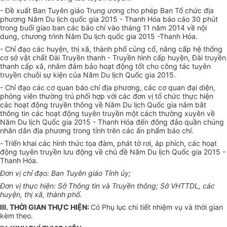
- Đề xuất Ban Tuyên giáo Trung ương cho phép Ban Tổ chức địa
phương Năm Du lịch quốc gia 2015 - Thanh Hóa báo cáo 30 phút
trong buổi giao ban các báo chí vào tháng 11 năm 2014 về nội
dung, chương trình Năm Du lịch quốc gia 2015 -Thanh Hóa.
- Chỉ đạo các huyện, thị xã, thành phố củng cố, nâng cấp hệ thống
cơ sở vật chất Đài Truyền thanh - Truyền hình cấp huyện, Đài truyền
thanh cấp xã, nhằm đảm bảo hoạt động tốt cho công tác tuyên
truyền chuỗi sự kiện của Năm Du lịch Quốc gia 2015.
- Chỉ đạo các cơ quan báo chí địa phương, các cơ quan đại diện,
phóng viên thường trú phối hợp với các đơn vị tổ chức thực hiện
các hoạt động truyền thông về Năm Du lịch Quốc gia nắm bắt
thông tin các hoạt động tuyên truyền một cách thường xuyên về
Năm Du lịch Quốc gia 2015 - Thanh Hóa đến đông đảo quần chúng
nhân dân địa phương trong tỉnh trên các ấn phẩm báo chí.
-
Triển khai các hình thức tọa đàm, phát tờ rơi, áp phích, các hoạt
động tuyên truyền lưu động về chủ đề Năm Du lịch Quốc gia 2015 -
Thanh Hóa.
Đơn vị chỉ đạo: Ban Tuyên giáo Tỉnh ủy;
Đơn vị thực hiện: Sở Thông tin và Truyền thông; Sở VHTTDL, các
huyện, thị xã, thành phố.
III. THỜI GIAN THỰC HIỆN:
C
ó Phụ lục chi tiết nhiệm vụ và thời gian
kèm theo.