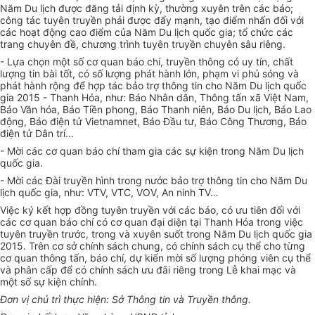
Năm Du lịch được đăng tải định kỳ, thường xuyên trên các báo;
công tác tuyên truyền phải được đẩy mạnh, tạo điểm nhấn đối với
các hoạt động cao điểm của Năm Du lịch quốc gia; tổ chức các
trang chuyên đề, chương trình tuyên truyền chuyên sâu riêng.
- Lựa chọn một số cơ quan báo chí, truyền thông có uy tín, chất
lượng tin bài tốt, có số lượng phát hành lớn, phạm vi phủ sóng và
phát hành rộng để hợp tác bảo trợ thông tin cho Năm Du lịch quốc
gia 2015 - Thanh Hóa, như: Báo Nhân dân, Thông tấn xã Việt Nam,
Báo Văn hóa, Báo Tiền phong, Báo Thanh niên, Báo Du lịch, Báo Lao
động, Báo điện tử Vietnamnet, Báo Đầu tư, Báo Công Thương, Báo
điện tử Dân trí...
- Mời các cơ quan báo chí tham gia các sự kiện trong Năm Du lịch
quốc gia.
- Mời các Đài truyền hình trong nước bảo trợ thông tin cho Năm Du
lịch quốc gia, như: VTV, VTC, VOV, An ninh TV…
Việc ký kết hợp đồng tuyên truyền với các báo, có ưu tiên đối với
các cơ quan báo chí có cơ quan đại diện tại Thanh Hóa trong việc
tuyên truyền trước, trong và xuyên suốt trong Năm Du lịch quốc gia
2015. Trên cơ sở chính sách chung, có chính sách cụ thể cho từng
cơ quan thông tấn, báo chí, dự kiến mời số lượng phóng viên cụ thể
và phân cấp để có chính sách ưu đãi riêng trong Lễ khai mạc và
một số sự kiện chính.
Đơn vị chủ trì thực hiện: Sở Thông tin và Truyền thông.