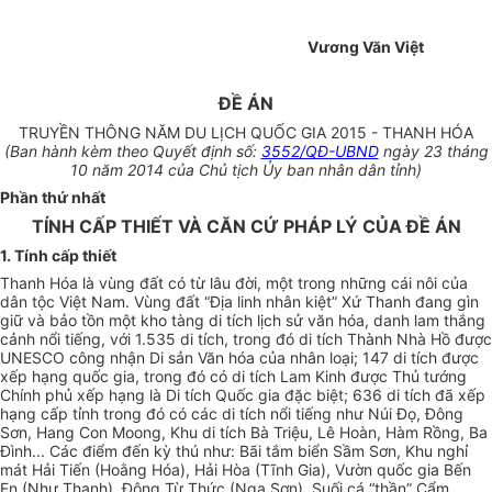
Vương Văn Việt
ĐỀ ÁN
TRUYỀN THÔNG NĂM DU LỊCH QUỐC GIA 2015 - THANH HÓA
(Ban hành kèm theo Quyết định số:
3552/QĐ-UBND
ngày 23 tháng
10 năm 2014 của Chủ tịch Ủy ban nhân dân tỉnh)
Phần thứ nhất
TÍNH CẤP THIẾT VÀ CĂN CỨ PHÁP LÝ CỦA ĐỀ ÁN
1. Tính cấp thiết
Thanh Hóa là vùng đất có từ lâu đời, một trong những cái nôi của
dân tộc Việt Nam. Vùng đất “Địa linh nhân kiệt” Xứ Thanh đang gìn
giữ và bảo tồn một kho tàng di tích lịch sử văn hóa, danh lam thắng
cảnh nổi tiếng, với 1.535 di tích, trong đó di tích Thành Nhà Hồ được
UNESCO công nhận Di sản Văn hóa của nhân loại; 147 di tích được
xếp hạng quốc gia, trong đó có di tích Lam Kinh được Thủ tướng
Chính phủ xếp hạng là Di tích Quốc gia đặc biệt; 636 di tích đã xếp
hạng cấp tỉnh trong đó có các di tích nổi tiếng như Núi Đọ, Đông
Sơn, Hang Con Moong, Khu di tích Bà Triệu, Lê Hoàn, Hàm Rồng, Ba
Đình... Các điểm đến kỳ thú như: Bãi tắm biển Sầm Sơn, Khu nghỉ
mát Hải Tiến (Hoằng Hóa), Hải Hòa (Tĩnh Gia), Vườn quốc gia Bến
En (Như Thanh), Động Từ Thức (Nga Sơn), Suối cá “thần” Cẩm