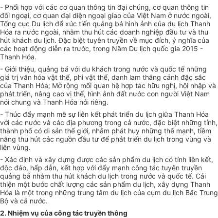
- Phối hợp với các cơ quan thông tin đại chúng, cơ quan thông tin
đối ngoại, cơ quan đại diện ngoại giao của Việt Nam ở nước ngoài,
Tổng cục Du lịch để xúc tiến quảng bá hình ảnh của du lịch Thanh
Hóa ra nước ngoài, nhằm thu hút các doanh nghiệp đầu tư và thu
hút khách du lịch. Đặc biệt tuyên truyền về mục đích, ý nghĩa
của
các hoạt động diễn ra trước, trong Năm Du lịch quốc gia 2015 -
Thanh Hóa.
- Giới thiệu, quảng bá với du khách trong nước và quốc tế những
giá trị văn hóa vật thể, phi vật thể, danh lam thắng cảnh đặc sắc
của Thanh Hóa; Mở rộng mối quan hệ hợp tác hữu nghị, hội nhập và
phát triển, nâng cao vị thế, hình ảnh đất nước con người Việt Nam
nói chung và Thanh Hóa nói riêng.
- Thúc đẩy mạnh mẽ sự liên kết phát triển du lịch giữa Thanh Hóa
với các nước và các địa phương trong cả nước, đặc biệt những tỉnh,
thành phố có di sản thế giới, nhằm phát huy những thế mạnh, tiềm
năng thu hút các nguồn đầu tư để phát triển du lịch trong vùng và
liên vùng.
- Xác định và xây dựng được các sản phẩm du lịch có tính liên kết,
độc đáo, hấp dẫn, kết hợp với đẩy mạnh công tác tuyên truyền
quảng bá nhằm thu hút khách du lịch trong nước và quốc tế. Cải
thiện một bước chất lượng các sản phẩm du lịch, xây dựng Thanh
Hóa là một trong những trung tâm du lịch của cụm du lịch Bắc Trung
Bộ và cả nước.
2. Nhiệm vụ của công tác truyền thông