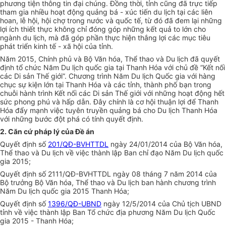
phương tiện thông tin đại chúng. Đồng thời, tỉnh cũng đã trực tiếp
tham gia nhiều hoạt động quảng bá - xúc tiến du lịch tại các liên
hoan, lễ hội, hội chợ trong nước và quốc tế, từ đó đã đem lại những
lợi ích thiết thực không chỉ đóng góp những kết quả to lớn cho
ngành du lịch, mà đã góp phần thực hiện thắng lợi các mục tiêu
phát triển kinh tế - xã hội của tỉnh.
Năm 2015, Chính phủ và Bộ Văn hóa, Thể thao và Du lịch đã quyết
định tổ chức Năm Du lịch quốc gia tại Thanh Hóa với chủ đề “Kết nối
các Di sản Thế giới”. Chương trình Năm Du lịch Quốc gia với hàng
chục sự kiện lớn tại Thanh Hóa và các tỉnh, thành phố bạn trong
chuỗi hành trình Kết nối các Di sản Thế giới với những hoạt động hết
sức phong phú và hấp dẫn. Đây chính là cơ hội thuận lợi để Thanh
Hóa đẩy mạnh việc tuyên truyền quảng bá cho Du lịch Thanh Hóa
với những bước đột phá có tính quyết định.
2. Căn cứ pháp lý của Đề án
Quyết định số
201/QĐ-BVHTTDL
ngày 24/01/2014 của Bộ Văn hóa,
Thể thao và Du lịch về việc thành lập Ban chỉ đạo Năm Du lịch quốc
gia 2015;
Quyết định số 2111/QĐ-BVHTTDL ngày 08 tháng 7 năm 2014 của
Bộ trưởng Bộ Văn hóa, Thể thao và Du lịch ban hành chương trình
Năm Du lịch quốc gia 2015 Thanh Hóa;
Quyết định số
1396/QĐ-UBND
ngày 12/5/2014 của Chủ tịch UBND
tỉnh về việc thành lập Ban Tổ chức địa phương Năm Du lịch Quốc
gia 2015 - Thanh Hóa;