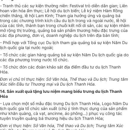
-
Tranh thủ các sự kiện thường niên: Festival trò diễn dân gian; Liên
hoan văn hóa ẩm thực; Lễ hội du lịch biển; Lễ kỷ niệm Hàm Rồng
chiến thắng, lễ hội Lam Kinh; Tham gia hưởng ứng và quảng bá
trong các chương trình kích cầu du lịch trong và ngoài nước, lễ hội
của các tỉnh, thành bạn trong chuỗi kết nối di sản, các sự kiện nhằm
mở rộng thị trường, quảng bá sản phẩm thương hiệu đặc trưng của
các địa phương, đơn vị, doanh nghiệp du lịch trên địa bàn tỉnh;
- Phối hợp với Tổng cục Du lịch tham gia quảng bá sự kiện Năm Du
lịch quốc gia tại nước ngoài;
- Tổ chức các gian hàng quảng bá sự kiện Năm Du lịch quốc gia do
các địa phương trong nước tổ chức.
- Tổ chức đón các đoàn khảo sát địa điểm đầu tư du lịch Thanh
Hóa.
Đơn vị chủ trì thực hiện: Sở Văn hóa, Thể thao và Du lịch; Trung tâm
Xúc tiến Đầu tư Thương mại và Du lịch Thanh Hóa.
14. Sản xuất quà tặng lưu niệm mang biểu trưng du lịch Thanh
Hóa
- Lựa chọn một số mẫu đặc trưng Du lịch Thanh Hóa, Logo Năm Du
lịch quốc gia tổ chức sản xuất (chú ý tính thực dụng của sản phẩm
như khăn quàng, cà vạt, ancinne, áo phông…) phục vụ công tác
tuyên truyền quảng bá thương hiệu du lịch Thanh Hóa;
Đơn vị thực hiện: Sở Văn hóa, Thể thao và Du lịch; Trung tâm Xúc