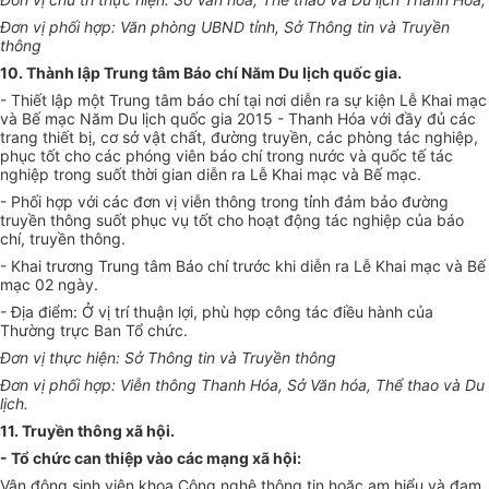
Đơn vị phối hợp: Văn phòng UBND tỉnh, Sở Thông tin và Truyền
thông
10. Thành lập Trung tâm Báo chí Năm Du lịch quốc gia.
- Thiết lập một Trung tâm báo chí tại nơi diễn ra sự kiện Lễ Khai mạc
và Bế mạc Năm Du lịch quốc gia 2015 - Thanh Hóa với đầy đủ các
trang thiết bị, cơ sở vật chất, đường truyền, các phòng tác nghiệp,
phục tốt cho các phóng viên báo chí trong nước và quốc tế tác
nghiệp trong suốt thời gian diễn ra Lễ Khai mạc và Bế mạc.
- Phối hợp với các đơn vị viễn thông trong tỉnh đảm bảo đường
truyền thông suốt phục vụ tốt cho hoạt động tác nghiệp của báo
chí, truyền thông.
- Khai trương Trung tâm Báo chí trước khi diễn ra Lễ Khai mạc và Bế
mạc 02 ngày.
- Địa điểm: Ở vị trí thuận lợi, phù hợp công tác điều hành của
Thường trực Ban Tổ chức.
Đơn vị thực hiện: Sở Thông tin và Truyền thông
Đơn vị phối hợp: Viễn thông Thanh Hóa, Sở Văn hóa, Thể thao và Du
lịch.
11. Truyền thông xã hội.
- Tổ chức can thiệp vào các mạng xã hội:
Vận động sinh viên khoa Công nghệ thông tin hoặc am hiểu và đam