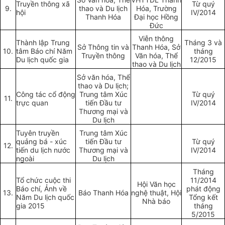
Truyền thông xã
Từ quý
9.
thao và Du lịch
Hóa, Trường
hội
IV/2014
Thanh Hóa
Đại học Hồng
Đức
Viễn thông
Thành lập Trung
Tháng 3 và
Sở Thông tin và
Thanh Hóa, Sở
10.
tâm Báo chí Năm
tháng
Truyền thông
Văn hóa, Thể
Du lịch quốc gia
12/2015
thao và Du lịch
Sở văn hóa, Thể
thao và Du lịch;
Công tác cổ động
Trung tâm Xúc
Từ quý
11.
trực quan
tiến Đầu tư
IV/2014
Thương mại và
Du lịch
Tuyên truyền
Trung tâm Xúc
quảng bá - xúc
tiến Đầu tư
Từ quý
12.
tiến du lịch nước
Thương mại và
IV/2014
ngoài
Du lịch
Tháng
Tổ chức cuộc thi
11/2014
Hội Văn học
Báo chí, Ảnh về
phát động
13.
Báo Thanh Hóa
nghệ thuật, Hội
Năm Du lịch quốc
Tổng kết
Nhà báo
gia 2015
tháng
5/2015