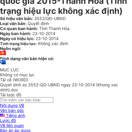
quốc gia 2015-Thanh Hóa (Tình
trạng hiệu lực không xác định)
Số hiệu văn bản:
3552/QĐ-UBND
Loại văn bản:
Quyết định
Cơ quan ban hành:
Tỉnh Thanh Hóa
Ngày ban hành:
23-10-2014
Ngày có hiệu lực:
23-10-2014
Không xác định
Tình trạng hiệu lực:
Ngôn ngữ:
Định dạng văn bản hiện có:
MỤC LỤC
Không có mục lục
Tải về (WORD)
Quyet dinh so 3552-QD-UBND ngay 23-10-2014 (Khong xac
dinh).doc
Tải lược đồ
Nội dung VB
Văn bản gốc
Tiếng anh
Lược đồ
VB liên quan
Bản án áp dụng