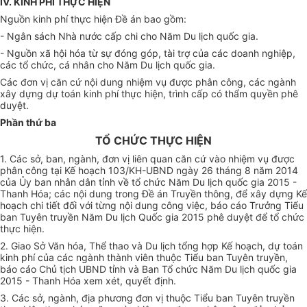
IV. KINH PHÍ THỰC HIỆN
Nguồn kinh phí thực hiện Đề án bao gồm:
- Ngân sách Nhà nước cấp chi cho Năm Du lịch quốc gia.
- Nguồn xã hội hóa từ sự đóng góp, tài trợ của các doanh nghiệp,
các tổ chức, cá nhân cho Năm Du lịch quốc gia.
Các đơn vị căn cứ nội dung nhiệm vụ được phân công, các ngành
xây dựng dự toán kinh phí thực hiện, trình cấp có thẩm quyền phê
duyệt.
Phần thứ ba
TỔ CHỨC THỰC HIỆN
1. Các sở, ban, ngành, đơn vị liên quan căn cứ vào nhiệm vụ được
phân công tại Kế hoạch 103/KH-UBND ngày 26 tháng 8 năm 2014
của Ủy ban nhân dân tỉnh về tổ chức Năm Du lịch quốc gia 2015 -
Thanh Hóa; các nội dung trong Đề án Truyền thông, để xây dựng Kế
hoạch chi tiết đối với từng nội dung công việc, báo cáo Trưởng Tiểu
ban Tuyên truyền Năm Du lịch Quốc gia 2015 phê duyệt để tổ chức
thực hiện.
2. Giao Sở Văn hóa, Thể thao và Du lịch tổng hợp Kế hoạch, dự toán
kinh phí của các ngành thành viên thuộc Tiểu ban Tuyên truyền,
báo cáo Chủ tịch UBND tỉnh và Ban Tổ chức Năm Du lịch quốc gia
2015 - Thanh Hóa xem xét, quyết định.
3. Các sở, ngành, địa phương đơn vị thuộc Tiểu ban Tuyên truyền