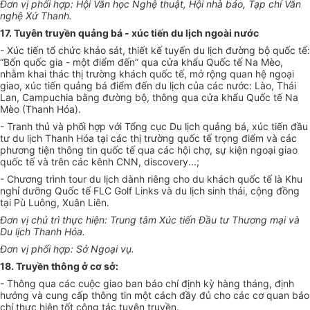
Đơn vị phối hợp: Hội Văn học Nghệ thuật, Hội nhà báo, Tạp chí Văn
nghệ Xứ Thanh.
17. Tuyên truyền quảng bá - xúc tiến du lịch ngoài nước
- Xúc tiến tổ chức khảo sát, thiết kế tuyến du lịch đường bộ quốc tế:
“Bốn quốc gia - một điểm đến” qua cửa khẩu Quốc tế Na Mèo,
nhằm khai thác thị trường khách quốc tế, mở rộng quan hệ ngoại
giao, xúc tiến quảng bá điểm đến du lịch của các nước: Lào, Thái
Lan, Campuchia bằng đường bộ, thông qua cửa khẩu Quốc tế Na
Mèo (Thanh Hóa).
- Tranh thủ và phối hợp với Tổng cục Du lịch quảng bá, xúc tiến đầu
tư du lịch Thanh Hóa tại các thị trường quốc tế trọng điểm và các
phương tiện thông tin quốc tế qua các hội chợ, sự kiện ngoại giao
quốc tế và trên các kênh CNN, discovery...;
- Chương trình tour du lịch dành riêng cho du khách quốc tế là Khu
nghỉ dưỡng Quốc tế FLC Golf Links và du lịch sinh thái, cộng đồng
tại Pù Luông, Xuân Liên.
Đơn vị chủ trì thực hiện: Trung tâm Xúc tiến Đầu tư Thương mại và
Du lịch Thanh Hóa.
Đơn vị phối hợp: Sở Ngoại vụ.
18. Truyền thông ở cơ sở:
- Thông qua các cuộc giao ban báo chí định kỳ hàng tháng, định
hướng và cung cấp thông tin một cách đầy đủ cho các cơ quan báo
chí thực hiện tốt công tác tuyên truyền.