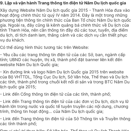
9. Lập và vận hành Trang thông tin điện tử Năm Du lịch quốc gia
Xây dựng Website Năm Du lịch quốc gia 2015 - Thanh Hóa đưa vào
hoạt động chính thức từ quý IV năm 2014. Đây là một trong những
phương tiện thông tin chính thức của Ban Tổ chức Năm Du lịch quốc
gia. Ngoài ra, đây cũng là kênh quảng bá chính thức về Du lịch của
tỉnh Thanh Hóa, nên cần thông tin đầy đủ các tour, tuyến, địa điểm
du lịch, di tích danh lam, thắng cảnh và các dịch vụ cần thiết phục
vụ du khách.
Có thể dùng hình thức tương tác trên Website:
- Yêu cầu các trang thông tin điện tử của các Sở, ban, ngành cấp
tỉnh; UBND các huyện, thị xã, thành phố đặt banner liên kết đến
website Năm Du lịch Quốc gia;
- Xin đường link và logo Năm Du lịch Quốc gia 2015 trên website
của Bộ VHTTDL, Tổng Cục Du lịch, Sở Văn hóa, Thể thao và Du lịch
các tỉnh, thành phố trong chuỗi kết nối di sản và trong BTC Năm Du
lịch quốc gia 2015;
- Link đến Cổng thông tin điện tử của các tỉnh, thành phố;
- Link đến Trang thông tin điện tử của các đơn vị Du lịch, dịch vụ lữ
hành lớn trong nước và quốc tế tuyên truyền các nội dung, chương
trình, thông tin hoạt động… của Năm Du lịch quốc gia;
- Link đến Trang thông tin điện tử của Sở Thông tin và Truyền thông
các tỉnh thành phố;
Đơn vị chủ trì thực hiện: Sở Văn
hóa, Thể thao và Du lịch Thanh Hóa,