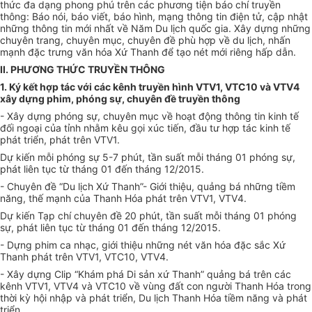
thức đa dạng phong phú trên các phương tiện báo chí truyền
thông: Báo nói, báo viết, báo hình, mạng thông tin điện tử, cập nhật
những thông tin mới nhất về Năm Du lịch quốc gia. Xây dựng những
chuyên trang, chuyên mục, chuyên đề phù hợp về du lịch, nhấn
mạnh đặc trưng văn hóa Xứ Thanh để tạo nét mới riêng hấp dẫn.
II. PHƯƠNG THỨC TRUYỀN THÔNG
1. Ký kết hợp tác với các kênh truyền hình VTV1, VTC10 và VTV4
xây dựng phim, phóng sự, chuyên đề truyền thông
- Xây dựng phóng sự, chuyên mục về hoạt động thông tin kinh tế
đối ngoại của tỉnh nhằm kêu gọi xúc tiến, đầu tư hợp tác kinh tế
phát triển, phát trên VTV1.
Dự kiến mỗi phóng sự 5-7 phút, tần suất mỗi tháng 01 phóng sự,
phát liên tục từ tháng 01 đến tháng 12/2015.
- Chuyên đề “Du lịch Xứ Thanh”- Giới thiệu, quảng bá những tiềm
năng, thế mạnh của Thanh Hóa phát trên VTV1, VTV4.
Dự kiến Tạp chí chuyên đề 20 phút, tần suất mỗi tháng 01 phóng
sự, phát liên tục từ tháng 01 đến tháng 12/2015.
- Dựng phim ca nhạc, giới thiệu những nét văn hóa đặc sắc Xứ
Thanh phát trên VTV1, VTC10, VTV4.
- Xây dựng Clip “Khám phá Di sản xứ Thanh” quảng bá trên các
kênh VTV1, VTV4 và VTC10 về vùng đất con người Thanh Hóa trong
thời kỳ hội nhập và phát triển, Du lịch Thanh Hóa tiềm năng và phát
triển.