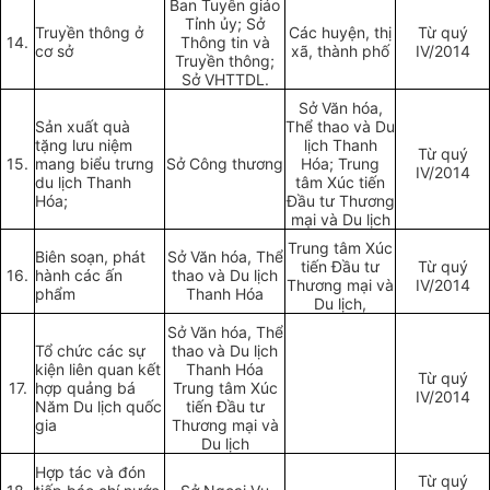
Ban Tuyên giáo
Tỉnh ủy; Sở
Truyền thông ở
Các huyện, thị
Từ quý
14.
Thông tin và
cơ sở
xã, thành phố
IV/2014
Truyền thông;
Sở VHTTDL.
Sở Văn hóa,
Sản xuất quà
Thể thao và Du
tặng lưu niệm
lịch Thanh
Từ quý
15.
mang biểu trưng
Sở Công thương
Hóa; Trung
IV/2014
du lịch Thanh
tâm Xúc tiến
Hóa;
Đầu tư Thương
mại và Du lịch
Trung tâm Xúc
Biên soạn, phát
Sở Văn hóa, Thể
tiến Đầu tư
Từ quý
16.
hành các ấn
thao và Du lịch
Thương mại và
IV/2014
phẩm
Thanh Hóa
Du lịch,
Sở Văn hóa, Thể
Tổ chức các sự
thao và Du lịch
kiện liên quan kết
Thanh Hóa
Từ quý
17.
hợp quảng bá
Trung tâm Xúc
IV/2014
Năm Du lịch quốc
tiến Đầu tư
gia
Thương mại và
Du lịch
Hợp tác và đón
Từ quý