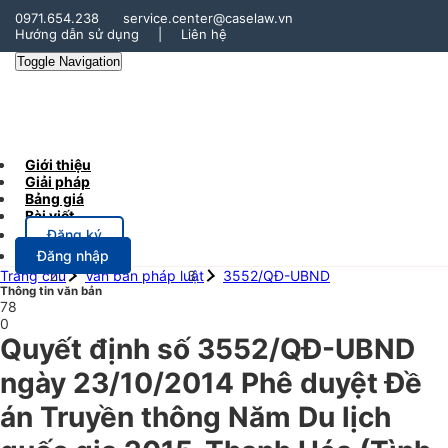
0971.654.238
service.center@caselaw.vn
Hướng dẫn sử dụng
|
Liên hệ
Toggle Navigation
Giới thiệu
Giải pháp
Bảng giá
Bài viết
Đăng ký
Đăng nhập
Trang chủ
Văn bản pháp luật
3552/QĐ-UBND
Thông tin văn bản
78
0
Quyết định số 3552/QĐ-UBND
ngày 23/10/2014 Phê duyệt Đề
án Truyền thông Năm Du lịch