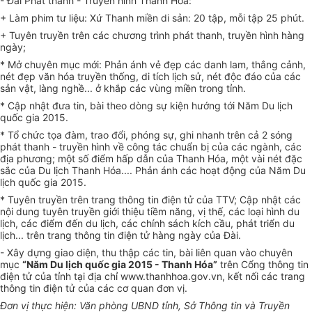
- Đài Phát thanh - Truyền hình Thanh Hóa:
+ Làm phim tư liệu: Xứ Thanh miền di sản: 20 tập, mỗi tập 25 phút.
+ Tuyên truyền trên các chương trình phát thanh, truyền hình hàng
ngày;
* Mở chuyên mục mới: Phản ánh vẻ đẹp các danh lam, thắng cảnh,
nét đẹp văn hóa truyền thống, di tích lịch sử, nét độc đáo của các
sản vật, làng nghề... ở khắp các vùng miền trong tỉnh.
* Cập nhật đưa tin, bài theo dòng sự kiện hướng tới Năm Du lịch
quốc gia 2015.
* Tổ chức tọa đàm, trao đổi, phóng sự, ghi nhanh trên cả 2 sóng
phát thanh - truyền hình về công tác chuẩn bị của các ngành, các
địa phương; một số điểm hấp dẫn của Thanh Hóa, một vài nét đặc
sắc của Du lịch Thanh Hóa.... Phản ánh các hoạt động của Năm Du
lịch quốc gia 2015.
* Tuyên truyền trên trang thông tin điện tử của TTV; Cập nhật các
nội dung tuyên truyền giới thiệu tiềm năng, vị thế, các loại hình du
lịch, các điểm đến du lịch, các chính sách kích cầu, phát triển du
lịch... trên trang thông tin điện tử hàng ngày của Đài.
- Xây dựng giao diện, thu thập các tin, bài liên quan vào chuyên
mục
“Năm Du lịch quốc gia 2015 - Thanh Hóa”
trên Cổng thông tin
điện tử của tỉnh tại địa chỉ www.thanhhoa.gov.vn, kết nối các trang
thông tin điện tử của các cơ quan đơn vị.
Đơn vị thực hiện: Văn phòng UBND tỉnh, Sở Thông tin và Truyền