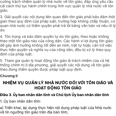
cường trách nhiệm quản lý nhà nước về tôn giáo, đáp ứng yêu cầu
cải cách thủ tục hành chính trong lĩnh vực quản lý nhà nước về tôn
giáo.
3. Giải quyết các nội dung liên quan đến tôn giáo phải bảo đảm thời
gian theo quy định của pháp luật; trường hợp không chấp thuận, cơ
quan nhà nước có thẩm quyền phải trả lời bằng văn bản và nêu rõ lý
do.
4. Tôn trọng và bảo đảm quyền tự do tôn giáo, theo hoặc không
theo một tôn giáo nào của công dân. Các hành vi lợi dụng tôn giáo
để gây ảnh hưởng không tốt đến an ninh, trật tự hoặc cản trở việc
thực hiện quyền và nghĩa vụ của công dân, đều bị xử lý theo quy
định của pháp luật.
5. Tham gia quản lý hoạt động tôn giáo là trách nhiệm của cả hệ
thống chính trị ở địa phương, giải quyết các nội dung về tôn giáo
theo đúng thẩm quyền được pháp luật quy định.
Chương II
NHIỆM VỤ QUẢN LÝ NHÀ NƯỚC ĐỐI VỚI TÔN GIÁO VÀ
HOẠT ĐỘNG TÔN GIÁO
Điều 3.
Ủy ban nhân dân tỉnh và Chủ tịch Ủy ban nhân dân tỉnh
1. Ủy ban nhân dân tỉnh:
a) Triển khai, áp dụng thực hiện nội dung pháp luật của Nhà nước
về tín ngưỡng tôn giáo trên địa bàn tỉnh;