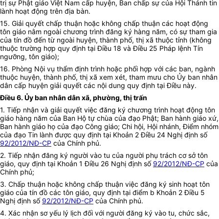
trị sự Phật giáo Việt Nam cấp huyện, Ban chấp sự của Hội Thánh tin
lành hoạt động trên địa bàn.
15. Giải quyết chấp thuận hoặc không chấp thuận các hoạt động
tôn giáo nằm ngoài chương trình đăng ký hàng năm, có sự tham gia
của tín đồ đến từ ngoài huyện, thành phố, thị xã thuộc tỉnh (không
thuộc trường hợp quy định tại Điều 18 và Điều 25 Pháp lệnh Tín
ngưỡng, tôn giáo);
16. Phòng Nội vụ thẩm định trình hoặc phối hợp với các ban, ngành
thuộc huyện, thành phố, thị xã xem xét, tham mưu cho Ủy ban nhân
dân cấp huyện giải quyết các nội dung quy định tại Điều này.
Điều 6.
Ủy ban nhân dân xã, phường, thị trấn
1. Tiếp nhận và giải quyết việc đăng ký chương trình hoạt động tôn
giáo hàng năm của Ban Hộ tự chùa của đạo Phật; Ban hành giáo xứ,
Ban hành giáo họ của đạo Công giáo; Chi hội, Hội nhánh, Điểm nhóm
của đạo Tin lành được quy định tại Khoản 2 Điều 24 Nghị định số
92/2012/NĐ-CP
của Chính phủ.
2. Tiếp nhận đăng ký người vào tu của người phụ trách cơ sở tôn
giáo, quy định tại Khoản 1 Điều 26 Nghị định số
92/2012/NĐ-CP
của
Chính phủ;
3. Chấp thuận hoặc không chấp thuận việc đăng ký sinh hoạt tôn
giáo của tín đồ các tôn giáo, quy định tại điểm b Khoản 2 Điều 5
Nghị định số
92/2012/NĐ-CP
của Chính phủ.
4. Xác nhận sơ yếu lý lịch đối với người đăng ký vào tu, chức sắc,