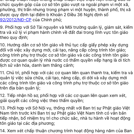
chức quyên góp của cơ sở tôn giáo vượt ra ngoài phạm vi một xã,
phường, thị trấn nhưng trong phạm vi một huyện, thành phố, thị xã
được quy định tại điểm b Khoản 2 Điều 36 Nghị định số
92/2012/NĐ-CP
của Chính phủ;
9. Phối hợp với Sở Tài nguyên và Môi trường quản lý, giám sát, kiểm
tra và xử lý vi phạm hành chính về đất đai trong lĩnh vực tôn giáo
theo quy định;
10. Hướng dẫn cơ sở tôn giáo về thủ tục cấp giấy phép xây dựng
đối với việc xây dựng mới, cải tạo, nâng cấp công trình tôn giáo;
công trình phụ trợ thuộc cơ sở tôn giáo và các công trình tôn giáo
được cơ quan quản lý nhà nước có thẩm quyền xếp hạng là di tích
lịch sử văn hóa, danh lam thắng cảnh;
11. Chủ trì, phối hợp với các cơ quan liên quan thanh tra, kiểm tra và
quản lý việc sửa chữa, cải tạo, nâng cấp, di dời và xây dựng mới
các công trình tôn giáo và công trình phụ trợ thuộc cơ sở tôn giáo
trên địa bàn quản lý;
12. Tiếp nhận hồ sơ, phối hợp với các cơ quan liên quan xem xét,
giải quyết các công việc theo thẩm quyền;
13. Phối hợp với Sở Nội vụ, thống nhất với Ban trị sự Phật giáo Việt
Nam tỉnh trước khi Ban trị sự Phật giáo Việt Nam tỉnh có văn bản
tiếp nhận, bổ nhiệm trụ trì cho chức sắc, nhà tu hành về hoạt động
tôn giáo tại các địa phương;
14. Xem xét chấp thuận chương trình hoạt động hàng năm của Ban