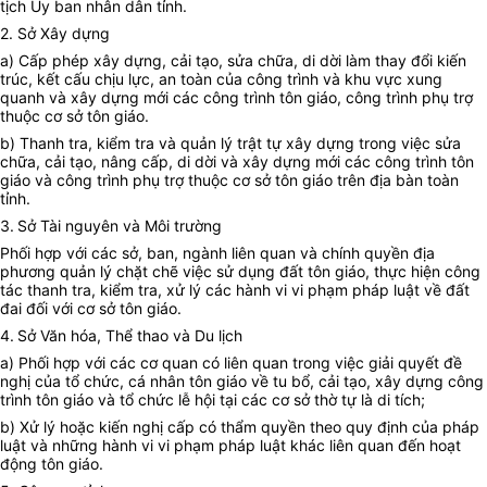
tịch Ủy ban nhân dân tỉnh.
2. Sở Xây dựng
a) Cấp phép xây dựng, cải tạo, sửa chữa, di dời làm thay đổi kiến
trúc, kết cấu chịu lực, an toàn của công trình và khu vực xung
quanh và xây dựng mới các công trình tôn giáo, công trình phụ trợ
thuộc cơ sở tôn giáo.
b) Thanh tra, kiểm tra và quản lý trật tự xây dựng trong việc sửa
chữa, cải tạo, nâng cấp, di dời và xây dựng mới các công trình tôn
giáo và công trình phụ trợ thuộc cơ sở tôn giáo trên địa bàn toàn
tỉnh.
3.
Sở Tài nguyên và Môi trường
Phối hợp với các sở, ban, ngành liên quan và chính quyền địa
phương quản lý chặt chẽ việc sử dụng đất tôn giáo, thực hiện công
tác thanh tra, kiểm tra, xử lý các hành vi vi phạm pháp luật về đất
đai đối với cơ sở tôn giáo.
4.
Sở Văn hóa, Thể thao và Du lịch
a) Phối hợp với các cơ quan có liên quan trong việc giải quyết đề
nghị của tổ chức, cá nhân tôn giáo về tu bổ, cải tạo, xây dựng công
trình tôn giáo và tổ chức lễ hội tại các cơ sở thờ tự là di tích;
b) Xử lý hoặc kiến nghị cấp có thẩm quyền theo quy định của pháp
luật và những hành vi vi phạm pháp luật khác liên quan đến hoạt
động tôn giáo.