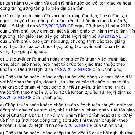
b) Ban hành Quy định về quản lý nhà nước đối với tôn giáo và hoạt
động tín ngưỡng tôn giáo trên địa bàn tỉnh;
c) Quản lý hành chính đối với các Trường đào tạo, Cơ sở đào tạo
người chuyên hoạt động tôn giáo trên địa bàn tỉnh theo khoản 3,
Điều 15 Nghị định số
92/2012/NĐ-CP
ngày 08 tháng 11 năm 2012
của Chính phủ, Quy định chi tiết và biện pháp thi hành Pháp lệnh Tín
ngưỡng, tôn giáo (sau đây gọi tắt là Nghị định số
92/2012/NĐ-CP
của Chính phủ), bao gồm nội dung, chương trình đào tạo, giảng
dạy, học tập của các khóa học; công tác tuyển sinh, quản lý học
viên, đội ngũ giảng sư…;
d) Giải quyết chấp thuận hoặc không chấp thuận việc thành lập,
chia, tách, sáp nhập, hợp nhất tổ chức tôn giáo trực thuộc theo
khoản 2, Điều 10 Nghị định số
92/2012/NĐ-CP
của Chính phủ;
đ) Chấp thuận hoặc không chấp thuận việc đăng ký hoạt động đối
với hội đoàn tôn giáo, dòng tu, tu viện và các tổ chức tu hành tập
thể khác có phạm vi hoạt động ở nhiều huyện, thành phố, thị xã
thuộc tỉnh theo Khoản 3, Điều 12 và Khoản 2, Điều 13, Nghị định số
92/2012/NĐ-CP
của Chính phủ;
e) Chấp thuận hoặc không chấp thuận việc thuyên chuyển nơi hoạt
động tôn giáo của chức sắc, nhà tu hành vi phạm pháp luật tôn giáo
đã bị Chủ tịch UBND tỉnh xử lý vi phạm hành chính hoặc đã bị xử lý
về hình sự (nơi hoạt động tôn giáo trước khi thuyên chuyển) theo
Khoản 3, Điều 23 Nghị định số
92/2012/NĐ-CP
của Chính phủ;
g) Chấp thuận hoặc không chấp thuận việc tổ chức hội nghị thường