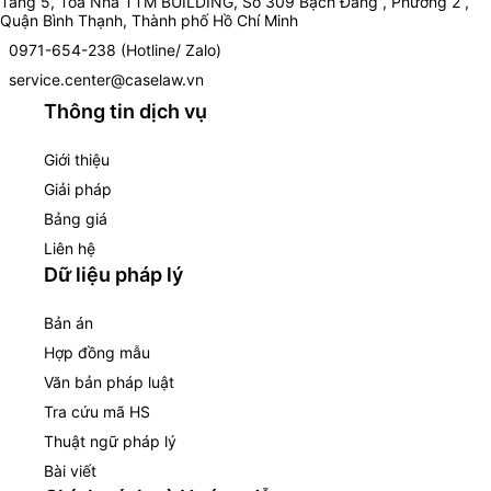
Tầng 5, Toà Nhà TTM BUILDING, Số 309 Bạch Đằng , Phường 2 ,
Quận Bình Thạnh, Thành phố Hồ Chí Minh
0971-654-238 (Hotline/ Zalo)
service.center@caselaw.vn
Thông tin dịch vụ
Giới thiệu
Giải pháp
Bảng giá
Liên hệ
Dữ liệu pháp lý
Bản án
Hợp đồng mẫu
Văn bản pháp luật
Tra cứu mã HS
Thuật ngữ pháp lý
Bài viết