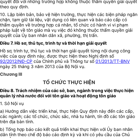
quyết đối với những trường hợp không thuộc thẩm quyền giải quyết
theo quy định.
10. Lập biên bản, bảo vệ hiện trường, thực hiện các biện pháp ngăn
chặn, tạm giữ tài liệu, vật dụng có liên quan và báo cáo cấp có
thẩm quyền về trường hợp cá nhân, tổ chức có hành vi vi phạm
pháp luật về tôn giáo mà vụ việc đó không thuộc thẩm quyền giải
quyết của Ủy ban nhân dân xã, phường, thị trấn.
Điều 7. Hồ sơ, thủ tục, trình tự và thời hạn giải quyết
Hồ sơ, trình tự, thủ tục và thời hạn giải quyết từng nội dung công
việc của quy định này, được thực hiện theo Nghị định số
92/2012/NĐ-CP
của Chính phủ và Thông tư số
01/2013/TT-BNV
ngày 25 tháng 3 năm 2013 của Bộ Nội vụ.
Chương III
TỔ CHỨC THỰC HIỆN
Điều 8. Trách nhiệm của các sở, ban, ngành trong việc thực hiện
quản lý nhà nước đối với tôn giáo và hoạt động tôn giáo
1. Sở Nội vụ
a) Hướng dẫn việc triển khai, thực hiện Quy định này đến các cấp,
các ngành; các tổ chức, chức sắc, nhà tu hành, tín đồ các tôn giáo
trên địa bàn tỉnh.
b) Tổng hợp báo cáo kết quả triển khai thực hiện với Ủy ban nhân
dân tỉnh theo chế độ báo cáo định kỳ và khi có yêu cầu của Chủ