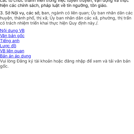
các tổ chức thành viên trong việc tuyên truyền, vận động và thực
hiện các chính sách, pháp luật về tín ngưỡng, tôn giáo.
3. Sở Nội vụ, các sở, b
an, ngành có liên quan; Ủy ban nhân dân các
huyện, thành phố, thị xã; Ủy ban nhân dân các xã, phường, thị trấn
có trách nhiệm triển khai thực hiện Quy định này./.
Nội dung VB
Văn bản gốc
Tiếng anh
Lược đồ
VB liên quan
Bản án áp dụng
Vui lòng
Đăng ký
tài khoản hoặc
đăng nhập
để xem và tải văn bản
gốc.