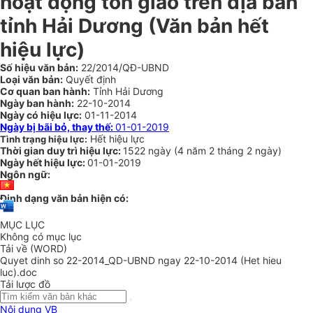
hoạt động tôn giáo trên địa bàn
tỉnh Hải Dương
(Văn bản hết
hiệu lực)
Số hiệu văn bản:
22/2014/QĐ-UBND
Loại văn bản:
Quyết định
Cơ quan ban hành:
Tỉnh Hải Dương
Ngày ban hành:
22-10-2014
Ngày có hiệu lực:
01-11-2014
Ngày bị bãi bỏ, thay thế:
01-01-2019
Hết hiệu lực
Tình trạng hiệu lực:
Thời gian duy trì hiệu lực:
1522 ngày
(
4 năm
2 tháng
2 ngày
)
Ngày hết hiệu lực:
01-01-2019
Ngôn ngữ:
Định dạng văn bản hiện có:
MỤC LỤC
Không có mục lục
Tải về (WORD)
Quyet dinh so 22-2014_QD-UBND ngay 22-10-2014 (Het hieu
luc).doc
Tải lược đồ
Nội dung VB