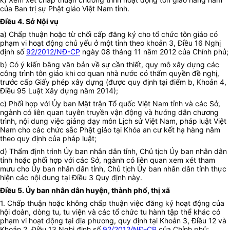
của Ban trị sự Phật giáo Việt Nam tỉnh.
Điều 4. Sở Nội vụ
a) Chấp thuận hoặc từ chối cấp đăng ký cho tổ chức tôn giáo có
phạm vi hoạt động chủ yếu ở một tỉnh theo khoản 3, Điều 16
Nghị
định số
92/2012/NĐ-CP
ngày 08 tháng 11 năm 2012 của Chính phủ;
b) Có ý kiến bằng văn bản về sự cần thiết, quy mô xây dựng các
công trình tôn giáo khi cơ quan nhà nước có thẩm quyền đề nghị,
trước cấp Giấy phép xây dựng (được quy định tại điểm b, Khoản 4,
Điều 95 Luật Xây dựng năm 2014);
c) Phối hợp với Ủy ban Mặt trận Tổ quốc Việt Nam tỉnh và các Sở,
ngành có liên quan tuyên truyền vận động và hướng dẫn chương
trình, nội dung việc giảng dạy môn Lịch sử Việt Nam, pháp luật Việt
Nam cho các chức sắc Phật giáo tại Khóa an cư kết hạ hàng năm
theo quy định của pháp luật;
d) Thẩm định trình Ủy ban nhân dân tỉnh, Chủ tịch Ủy ban nhân dân
tỉnh hoặc phối hợp với các Sở, ngành có liên quan xem xét tham
mưu cho Ủy ban nhân dân tỉnh, Chủ tịch Ủy ban nhân dân tỉnh thực
hiện các nội dung tại Điều 3 Quy định này.
Điều 5. Ủy ban nhân dân huyện, thành phố, thị xã
1. Chấp thuận hoặc không chấp thuận việc đăng ký hoạt động của
hội đoàn, dòng tu, tu viện và các tổ chức tu hành tập thể khác có
phạm vi hoạt động tại địa phương, quy định tại Khoản 3, Điều 12 và
Khoản 2, Điều 13 Nghị định số
92/2012/NĐ-CP
của Chính phủ;