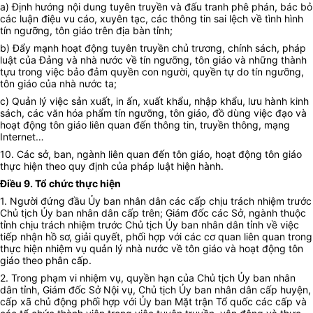
a) Định hướng nội dung tuyên truyền và đấu tranh phê phán, bác bỏ
các luận điệu vu cáo, xuyên tạc, các thông tin sai lệch về tình hình
tín ngưỡng, tôn giáo trên địa bàn tỉnh;
b) Đẩy mạnh hoạt động tuyên truyền chủ trương, chính sách, pháp
luật của Đảng và nhà nước về tín ngưỡng, tôn giáo và những thành
tựu trong việc bảo đảm quyền con người, quyền tự do tín ngưỡng,
tôn giáo của nhà nước ta;
c) Quản lý việc sản xuất, in ấn, xuất khẩu, nhập khẩu, lưu hành kinh
sách, các văn hóa phẩm tín ngưỡng, tôn giáo, đồ dùng việc đạo và
hoạt động tôn giáo liên quan đến thông tin, truyền thông, mạng
Internet…
10. Các sở, ban, ngành liên quan đến tôn giáo, hoạt động tôn giáo
thực hiện theo quy định của pháp luật hiện hành.
Điều 9. Tổ chức thực hiện
1.
Người đứng đầu Ủy ban nhân dân các cấp chịu trách nhiệm trước
Chủ tịch Ủy ban nhân dân cấp trên; Giám đốc các Sở, ngành thuộc
tỉnh chịu trách nhiệm trước Chủ tịch Ủy ban nhân dân tỉnh về việc
tiếp nhận hồ sơ, giải quyết, phối hợp với các cơ quan liên quan trong
thực hiện nhiệm vụ quản lý nhà nước về tôn giáo và hoạt động tôn
giáo theo phân cấp.
2. Trong phạm vi nhiệm vụ, quyền hạn của Chủ tịch Ủy ban nhân
dân tỉnh, Giám đốc Sở Nội vụ, Chủ tịch Ủy ban nhân dân cấp huyện,
cấp xã chủ động phối hợp với Ủy ban Mặt trận Tổ quốc các cấp và