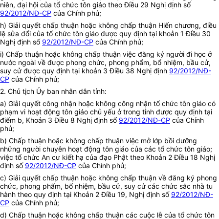
niên, đại hội của tổ chức tôn giáo theo Điều 29 Nghị định số
92/2012/NĐ-CP
của Chính phủ;
h) Giải quyết chấp thuận hoặc không chấp thuận Hiến chương, điều
lệ sửa đổi của tổ chức tôn giáo được quy định tại khoản 1 Điều 30
Nghị định số
92/2012/NĐ-CP
của Chính phủ;
i) Chấp thuận hoặc không chấp thuận việc đăng ký người đi học ở
nước ngoài về được phong chức, phong phẩm, bổ nhiệm, bầu cử,
suy cử được quy định tại khoản 3 Điều 38 Nghị định
92/2012/NĐ-
CP
của Chính phủ;
2. Chủ tịch Ủy ban nhân dân tỉnh:
a) Giải quyết công nhận hoặc không công nhận tổ chức tôn giáo có
phạm vi hoạt động tôn giáo chủ yếu ở trong tỉnh được quy định tại
điểm b, Khoản 3 Điều 8 Nghị định số
92/2012/NĐ-CP
của Chính
phủ;
b) Chấp thuận hoặc không chấp thuận việc mở lớp bồi dưỡng
những người chuyên hoạt động tôn giáo của các tổ chức tôn giáo;
việc tổ chức An cư kiết hạ của đạo Phật theo Khoản 2 Điều 18 Nghị
định số
92/2012/NĐ-CP
của Chính phủ;
c) Giải quyết chấp thuận hoặc không chấp thuận về đăng ký phong
chức, phong phẩm, bổ nhiệm, bầu cử, suy cử các chức sắc nhà tu
hành theo quy định tại Khoản 2 Điều 19, Nghị định số
92/2012/NĐ-
CP
của Chính phủ;
d)
Chấp thuận hoặc không chấp thuận
các cuộc lễ của tổ chức tôn