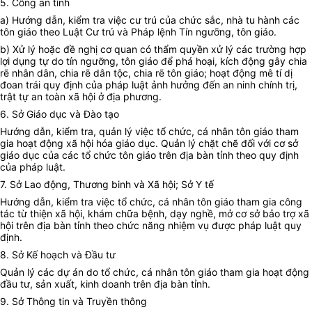
5. Công an tỉnh
a) Hướng dẫn, kiểm tra việc cư trú của chức sắc, nhà tu hành các
tôn giáo theo Luật Cư trú và Pháp lệnh Tín ngưỡng, tôn giáo.
b) Xử lý hoặc đề nghị cơ quan có thẩm quyền xử lý các trường hợp
lợi dụng tự do tín ngưỡng, tôn giáo để phá hoại, kích động gây chia
rẽ nhân dân, chia rẽ dân tộc, chia rẽ tôn giáo; hoạt động mê tí dị
đoan trái quy định của pháp luật ảnh hưởng đến an ninh chính trị,
trật tự an toàn xã hội ở địa phương.
6. Sở Giáo dục và Đào tạo
Hướng dẫn, kiểm tra, quản lý việc tổ chức, cá nhân tôn giáo tham
gia hoạt động xã hội hóa giáo dục. Quản lý chặt chẽ đối với cơ sở
giáo dục của các tổ chức tôn giáo trên địa bàn tỉnh theo quy định
của pháp luật.
7. Sở Lao động, Thương binh và Xã hội; Sở Y tế
Hướng dẫn, kiểm tra việc tổ chức, cá nhân tôn giáo tham gia công
tác từ thiện xã hội, khám chữa bệnh, dạy nghề, mở cơ sở bảo trợ xã
hội trên địa bàn tỉnh theo chức năng nhiệm vụ được pháp luật quy
định.
8. Sở Kế hoạch và Đầu tư
Quản lý các dự án do tổ chức, cá nhân tôn giáo tham gia hoạt động
đầu tư, sản xuất, kinh doanh trên địa bàn tỉnh.
9. Sở Thông tin và Truyền thông