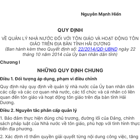
Nguyễn Mạnh Hiển
QUY ĐỊNH
VỀ QUẢN LÝ NHÀ NƯỚC ĐỐI VỚI TÔN GIÁO VÀ HOẠT ĐỘNG TÔN
GIÁO TRÊN ĐỊA BÀN TỈNH HẢI DƯƠNG
(Ban hành kèm theo Quyết định số:
22/2014/QĐ-UBND
ngày 22
tháng 10 năm 2014 của Ủy ban nhân dân tỉnh)
Chương I
NHỮNG QUY ĐỊNH CHUNG
Điều 1.
Đối tượng áp dụng, phạm vi điều chỉnh
Quy định này quy định về quản lý nhà nước của Ủy ban nhân dân
các cấp và các cơ quan nhà nước, các tổ chức và cá nhân có liên
quan đến tôn giáo và hoạt động tôn giáo trên địa bàn tỉnh Hải
Dương.
Điều 2. Nguyên tắc phân cấp quản lý
1. Bảo đảm thực hiện đúng chủ trương, đường lối của Đảng, chính
sách pháp luật của Nhà nước về tôn giáo, phù hợp với tình hình thực
tiễn địa phương.
2. Xác định rõ thẩm quyền giải quyết từng nội dung công việc, tăng