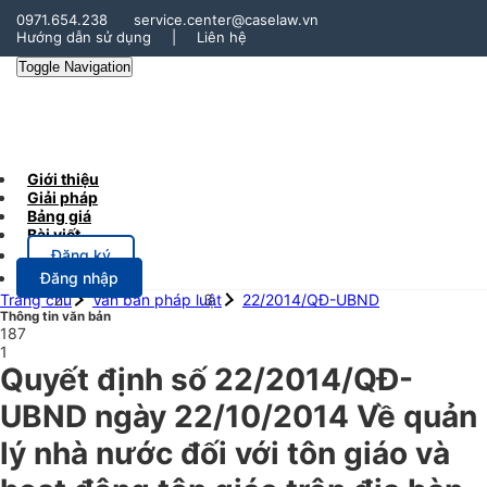
0971.654.238
service.center@caselaw.vn
Hướng dẫn sử dụng
|
Liên hệ
Toggle Navigation
Giới thiệu
Giải pháp
Bảng giá
Bài viết
Đăng ký
Đăng nhập
Trang chủ
Văn bản pháp luật
22/2014/QĐ-UBND
Thông tin văn bản
187
1
Quyết định số 22/2014/QĐ-
UBND ngày 22/10/2014 Về quản
lý nhà nước đối với tôn giáo và