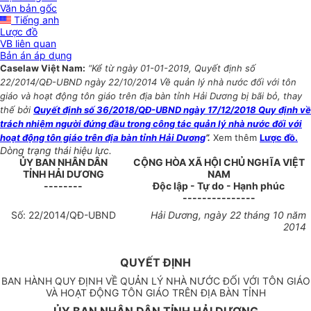
Văn bản gốc
Tiếng anh
Lược đồ
VB liên quan
Bản án áp dụng
Caselaw Việt Nam:
“Kể từ ngày 01-01-2019, Quyết định số
22/2014/QĐ-UBND ngày 22/10/2014 Về quản lý nhà nước đối với tôn
giáo và hoạt động tôn giáo trên địa bàn tỉnh Hải Dương bị bãi bỏ, thay
thế bởi
Quyết định số 36/2018/QĐ-UBND ngày 17/12/2018 Quy định về
trách nhiệm người đứng đầu trong công tác quản lý nhà nước đối với
hoạt động tôn giáo trên địa bàn tỉnh Hải Dương
”.
Xem thêm
Lược đồ.
Dòng trạng thái hiệu lực.
ỦY BAN NHÂN DÂN
CỘNG HÒA XÃ HỘI CHỦ NGHĨA VIỆT
TỈNH HẢI DƯƠNG
NAM
--------
Độc lập - Tự do - Hạnh phúc
---------------
Số: 22/2014/QÐ-UBND
Hải Dương, ngày 22 tháng 10 năm
2014
QUYẾT ĐỊNH
BAN HÀNH QUY ĐỊNH VỀ QUẢN LÝ NHÀ NƯỚC ĐỐI VỚI TÔN GIÁO
VÀ HOẠT ĐỘNG TÔN GIÁO TRÊN ĐỊA BÀN TỈNH