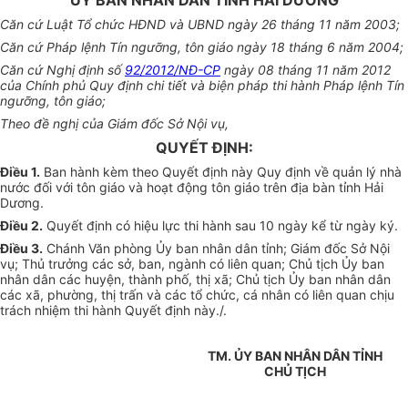
ỦY BAN NHÂN DÂN TỈNH HẢI DƯƠNG
Căn cứ Luật Tổ chức HĐND và UBND ngày 26 tháng 11 năm 2003;
Căn cứ Pháp lệnh Tín ngưỡng, tôn giáo ngày 18 tháng 6 năm 2004;
Căn cứ Nghị định số
92/2012/NĐ-CP
ngày 08 tháng 11 năm 2012
của Chính phủ Quy định chi tiết và biện pháp thi hành Pháp lệnh Tín
ngưỡng, tôn giáo;
Theo đề nghị của Giám đốc Sở Nội vụ,
QUYẾT ĐỊNH:
Điều 1.
Ban hành kèm theo Quyết định này Quy định về quản lý nhà
nước đối với tôn giáo và hoạt động tôn giáo trên địa bàn tỉnh Hải
Dương.
Điều 2.
Quyết định có hiệu lực thi hành sau 10 ngày kể từ ngày ký.
Điều 3.
Chánh Văn phòng Ủy ban nhân dân tỉnh; Giám đốc Sở Nội
vụ; Thủ trưởng các sở, ban, ngành có liên quan; Chủ tịch Ủy ban
nhân dân các huyện, thành phố, thị xã; Chủ tịch Ủy ban nhân dân
các xã, phường, thị trấn và các tổ chức, cá nhân có liên quan chịu
trách nhiệm thi hành Quyết định này./.
TM. ỦY BAN NHÂN DÂN TỈNH
CHỦ TỊCH