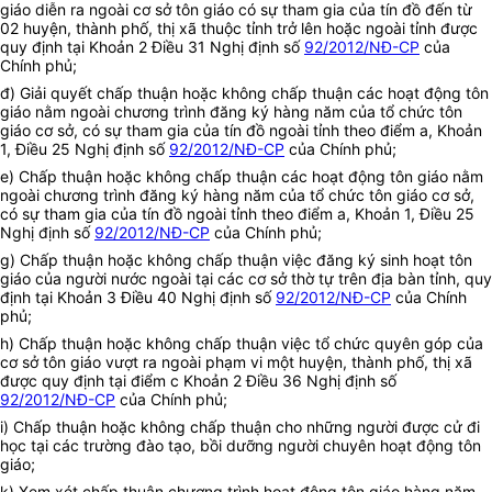
giáo diễn ra ngoài cơ sở tôn giáo có sự tham gia của tín đồ đến từ
02 huyện, thành phố, thị xã thuộc tỉnh trở lên hoặc ngoài tỉnh
được
quy định tại Khoản 2 Điều 31 Nghị định số
92/2012/NĐ-CP
của
Chính phủ
;
đ) Giải quyết chấp thuận hoặc không chấp thuận các hoạt động tôn
giáo nằm ngoài chương trình đăng ký hàng năm của tổ chức tôn
giáo cơ sở, có sự tham gia của tín đồ ngoài tỉnh theo điểm a, Khoản
1, Điều 25 Nghị định số
92/2012/NĐ-CP
của Chính phủ;
e) Chấp thuận hoặc không chấp thuận các hoạt động tôn giáo nằm
ngoài chương trình đăng ký hàng năm của tổ chức tôn giáo cơ sở,
có sự tham gia của tín đồ ngoài tỉnh theo điểm a, Khoản 1, Điều 25
Nghị định số
92/2012/NĐ-CP
của Chính phủ;
g) Chấp thuận hoặc không chấp thuận việc đăng ký sinh hoạt tôn
giáo của người nước ngoài tại các cơ sở thờ tự trên địa bàn tỉnh, quy
định tại Khoản 3 Điều 40 Nghị định số
92/2012/NĐ-CP
của Chính
phủ;
h) Chấp thuận hoặc không chấp thuận việc tổ chức quyên góp của
cơ sở tôn giáo vượt ra ngoài phạm vi một huyện, thành phố, thị xã
được quy định tại điểm c Khoản 2 Điều 36 Nghị định số
92/2012/NĐ-CP
của Chính phủ;
i) Chấp thuận hoặc không chấp thuận cho những người được cử đi
học tại các trường đào tạo, bồi dưỡng người chuyên hoạt động tôn
giáo;
k) Xem xét chấp thuận chương trình hoạt động tôn giáo hàng năm