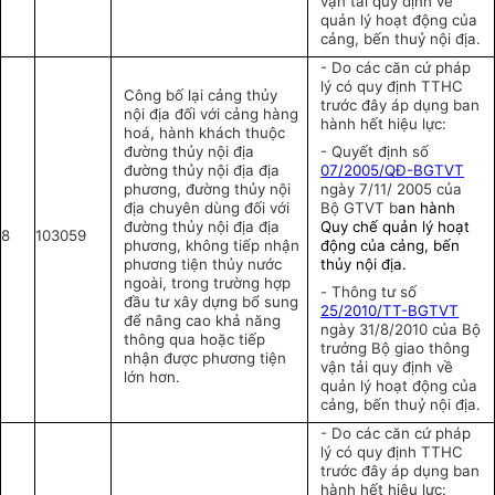
vận tải quy định về
quản lý hoạt động của
cảng, bến thuỷ nội địa
.
- Do các căn cứ pháp
lý có quy định TTHC
Công bố lại cảng thủy
trước đây áp dụng ban
nội địa đối với cảng hàng
hành hết hiệu lực:
hoá, hành khách thuộc
đường thủy nội địa
- Quyết định số
đường thủy nội địa địa
07/2005/QĐ-BGTVT
phương, đường thủy nội
ngày 7/11/ 2005 của
địa chuyên dùng đối với
Bộ GTVT b
an hành
đường thủy nội địa địa
Quy chế quản lý hoạt
8
103059
phương, không tiếp nhận
động của cảng, bến
phương tiện thủy nước
thủy nội địa.
ngoài, trong trường hợp
-
Thông tư số
đầu tư xây dựng bổ sung
25/2010/TT-BGTVT
để nâng cao khả năng
ngày 31/8/2010 của Bộ
thông qua hoặc tiếp
trưởng Bộ giao thông
nhận được phương tiện
vận tải quy định về
lớn hơn.
quản lý hoạt động của
cảng, bến thuỷ nội địa
.
- Do các căn cứ pháp
lý có quy định TTHC
trước đây áp dụng ban
hành hết hiệu lực: