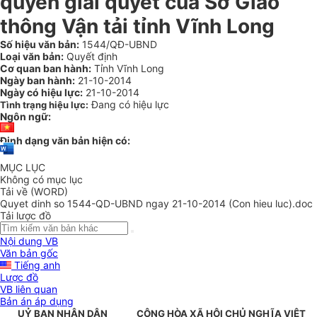
quyền giải quyết của Sở Giao
thông Vận tải tỉnh Vĩnh Long
Số hiệu văn bản:
1544/QĐ-UBND
Loại văn bản:
Quyết định
Cơ quan ban hành:
Tỉnh Vĩnh Long
Ngày ban hành:
21-10-2014
Ngày có hiệu lực:
21-10-2014
Đang có hiệu lực
Tình trạng hiệu lực:
Ngôn ngữ:
Định dạng văn bản hiện có:
MỤC LỤC
Không có mục lục
Tải về (WORD)
Quyet dinh so 1544-QD-UBND ngay 21-10-2014 (Con hieu luc).doc
Tải lược đồ
Nội dung VB
Văn bản gốc
Tiếng anh
Lược đồ
VB liên quan
Bản án áp dụng
UỶ BAN NHÂN DÂN
CỘNG HÒA XÃ HỘI CHỦ NGHĨA VIỆT