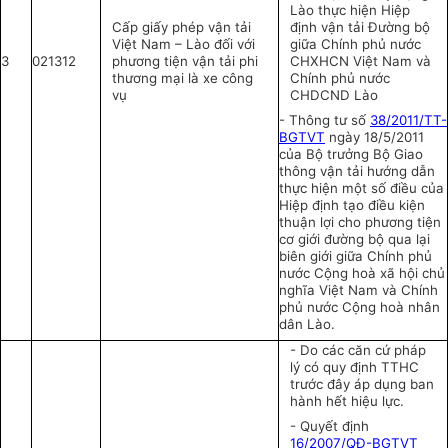
Lào thực hiện Hiệp
Cấp giấy phép vận tải
định vận tải Đường bộ
Việt Nam – Lào đối với
giữa Chính phủ nước
3
021312
phương tiện vận tải phi
CHXHCN Việt Nam và
thương mại là xe công
Chính phủ nước
vụ
CHDCND Lào
- Thông tư số
38/2011/TT-
BGTVT
ngày 18/5/2011
của Bộ trưởng Bộ Giao
thông vận tải hướng dẫn
thực hiện một số điều của
Hiệp định tạo điều kiện
thuận lợi cho phương tiện
cơ giới đường bộ qua lại
biên giới giữa Chính phủ
nước Cộng hoà xã hội chủ
nghĩa Việt Nam và Chính
phủ nước Cộng hoà nhân
dân Lào.
- Do các căn cứ pháp
lý có quy định TTHC
trước đây áp dụng ban
hành hết hiệu lực.
- Quyết định
16/2007/QĐ-BGTVT