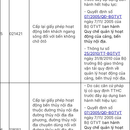
hành hết hiệu lực:
- Quyết định số
07/2005/QĐ-BGTVT
ngày 7/11/ 2005 của
Cấp lại giấy phép hoạt
Bộ GTVT b
an hành
động bến khách ngang
Quy chế quản lý hoạt
5
021421
sông đối với bến không
động của cảng, bến
chở ôtô
thủy nội địa.
-
Thông tư số
25/2010/TT-BGTVT
ngày 31/8/2010 của Bộ
trưởng Bộ giao thông
vận tải quy định về
quản lý hoạt động của
cảng, bến thuỷ nội địa
.
- Do các căn cứ pháp
lý có quy định TTHC
trước đây áp dụng ban
Cấp lại giấy phép hoạt
hành hết hiệu lực:
động bến thủy nội địa
- Quyết định số
thuộc đường thủy nội địa
07/2005/QĐ-BGTVT
đường thủy nội địa địa
ngày 7/11/ 2005 của
phương, đường thủy nội
Bộ GTVT b
an hành
địa chuyên dùng nối với
Quy chế quản lý hoạt
6
118151
đường thủy nội địa địa