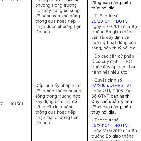
động của cảng, bến
phương trong trường
thủy nội địa.
hợp xây dựng bổ sung
để nâng cao khả năng
-
Thông tư số
thông qua hoặc tiếp
25/2010/TT-BGTVT
nhận được phương tiện
ngày 31/8/2010 của Bộ
lớn hơn.
trưởng Bộ giao thông
vận tải quy định về
quản lý hoạt động của
cảng, bến thuỷ nội địa
.
- Do các căn cứ pháp
lý có quy định TTHC
trước đây áp dụng ban
hành hết hiệu lực:
- Quyết định số
Cấp lại Giấy phép hoạt
07/2005/QĐ-BGTVT
động bến khách ngang
ngày 7/11/ 2005 của
sông trong trường hợp
Bộ GTVT b
an hành
xây dựng bổ sung để
Quy chế quản lý hoạt
7
101501
nâng cấp khả năng
động của cảng, bến
thông qua hoặc tiếp
thủy nội địa.
nhận loại phương tiện
-
Thông tư số
lớn hơn
25/2010/TT-BGTVT
ngày 31/8/2010 của Bộ
trưởng Bộ giao thông