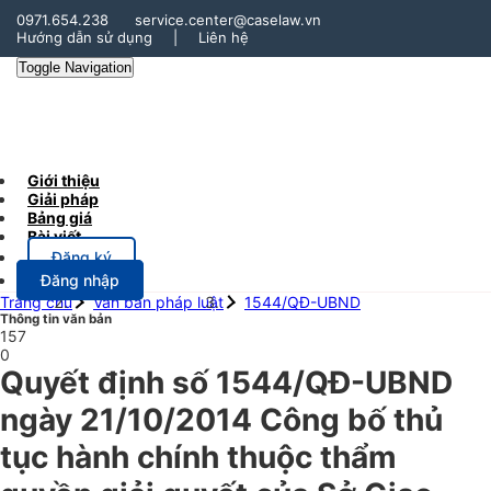
0971.654.238
service.center@caselaw.vn
Hướng dẫn sử dụng
|
Liên hệ
Toggle Navigation
Giới thiệu
Giải pháp
Bảng giá
Bài viết
Đăng ký
Đăng nhập
Trang chủ
Văn bản pháp luật
1544/QĐ-UBND
Thông tin văn bản
157
0
Quyết định số 1544/QĐ-UBND
ngày 21/10/2014 Công bố thủ
tục hành chính thuộc thẩm