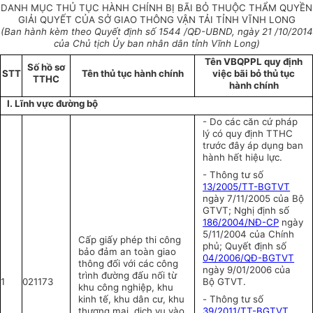
DANH MỤC THỦ TỤC HÀNH CHÍNH BỊ BÃI BỎ THUỘC THẨM QUYỀN
GIẢI QUYẾT CỦA SỞ GIAO THÔNG VẬN TẢI TỈNH VĨNH LONG
(Ban hành kèm theo Quyết định số 1544 /QĐ-UBND, ngày 21 /10/2014
của Chủ tịch Ủy ban nhân dân tỉnh Vĩnh Long)
Tên VBQPPL quy định
Số hồ sơ
STT
Tên thủ tục hành chính
việc bãi bỏ thủ tục
TTHC
hành chính
I. Lĩnh vực đường bộ
- Do các căn cứ pháp
lý có quy định TTHC
trước đây áp dụng ban
hành hết hiệu lực.
- Thông tư số
13/2005/TT-BGTVT
ngày 7/11/2005 của Bộ
GTVT; Nghị định số
186/2004/NĐ-CP
ngày
5/11/2004 của Chính
Cấp giấy phép thi công
phủ; Quyết định số
bảo đảm an toàn giao
04/2006/QĐ-BGTVT
thông đối với các công
ngày 9/01/2006 của
trình đường đấu nối từ
1
021173
Bộ GTVT.
khu công nghiệp, khu
kinh tế, khu dân cư, khu
-
Thông tư số
thương mại, dịch vụ vào
39/2011/TT-BGTVT