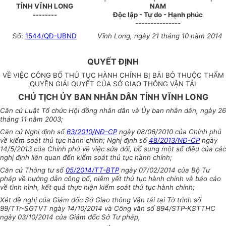
TỈNH VĨNH LONG
NAM
--------
Độc lập - Tự do - Hạnh phúc
---------------
Số:
1544/QĐ-UBND
Vĩnh Long, ngày 21 tháng 10 năm 2014
QUYẾT ĐỊNH
VỀ VIỆC CÔNG BỐ THỦ TỤC HÀNH CHÍNH BỊ BÃI BỎ THUỘC THẨM
QUYỀN GIẢI QUYẾT CỦA SỞ GIAO THÔNG VẬN TẢI
CHỦ TỊCH ỦY BAN NHÂN DÂN TỈNH VĨNH LONG
Căn cứ Luật Tổ chức Hội đồng nhân dân và Ủy ban nhân dân, ngày 26
tháng 11 năm 2003;
Căn cứ Nghị định số
63/2010/NĐ-CP
ngày 08/06/2010 của Chính phủ
về kiểm soát thủ tục hành chính; Nghị định số
48/2013/NĐ-CP
ngày
14/5/2013 của Chính phủ về việc sửa đổi, bổ sung một số điều của các
nghị định liên quan đến kiểm soát thủ tục hành chính;
Căn cứ Thông tư số
05/2014/TT-BTP
ngày 07/02/2014 của Bộ Tư
pháp về hướng dẫn công bố, niêm yết thủ tục hành chính và báo cáo
về tình hình, kết quả thực hiện kiểm soát thủ tục hành chính;
Xét đề nghị của Giám đốc Sở Giao thông Vận tải tại Tờ trình số
99/TTr-SGTVT ngày 14/10/2014 và Công văn số 894/STP-KSTTHC
ngày 03/10/2014 của Giám đốc Sở Tư pháp,