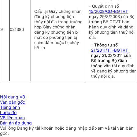
- Quyết định số
Cấp lại Giấy chứng nhận
15/2008/QĐ-BGTVT
đăng ký phương tiện
ngày 29/8/2008 của Bộ
thủy nội địa trong trường
trưởng Bộ GTVT ban
hợp Giấy chứng nhận
hành quy định về đăng
9
021386
đăng ký phương tiện bị
ký phương tiện thuỷ nội
mất do phương tiện bị
địa.
chìm đắm hoặc bị cháy
- Thông tư số
hồ sơ.
21/2011/TT-BGTVT
ngày 31/03/2011 của
Bộ trưởng Bộ Giao
thông vận tải
quy định
về đăng ký phương tiện
thủy nội địa.
Nội dung VB
Văn bản gốc
Tiếng anh
Lược đồ
VB liên quan
Bản án áp dụng
Vui lòng
Đăng ký
tài khoản hoặc
đăng nhập
để xem và tải văn bản
gốc.