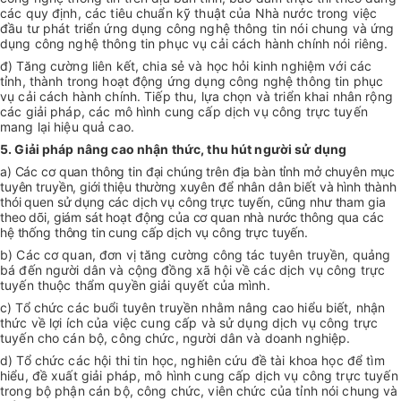
các quy định, các tiêu chuẩn kỹ thuật của Nhà nước trong việc
đầu tư phát triển ứng dụng công nghệ thông tin nói chung và ứng
dụng công nghệ thông tin phục vụ cải cách hành chính nói riêng.
đ) Tăng cường liên kết, chia sẻ và học hỏi kinh nghiệm với các
tỉnh, thành trong hoạt động ứng dụng công nghệ thông tin phục
vụ cải cách hành chính. Tiếp thu, lựa chọn và triển khai nhân rộng
các giải pháp, các mô hình cung cấp dịch vụ công trực tuyến
mang lại hiệu quả cao.
5. Giải pháp nâng cao nhận thức, thu hút người sử dụng
a) Các cơ quan thông tin đại chúng trên địa bàn tỉnh mở chuyên mục
tuyên truyền, giới thiệu thường xuyên để nhân dân biết và hình thành
thói quen sử dụng các dịch vụ công trực tuyến, cũng như tham gia
theo dõi, giám sát hoạt động của cơ quan nhà nước thông qua các
hệ thống thông tin cung cấp dịch vụ công trực tuyến.
b) Các cơ quan, đơn vị tăng cường công tác tuyên truyền, quảng
bá đến người dân và cộng đồng xã hội về các dịch vụ công trực
tuyến thuộc thẩm quyền giải quyết của mình.
c) Tổ chức các buổi tuyên truyền nhằm nâng cao hiểu biết, nhận
thức về lợi ích của việc cung cấp và sử dụng dịch vụ công trực
tuyến cho cán bộ, công chức, người dân và doanh nghiệp.
d) Tổ chức các hội thi tin học, nghiên cứu đề tài khoa học để tìm
hiểu, đề xuất giải pháp, mô hình cung cấp dịch vụ công trực tuyến
trong bộ phận cán bộ, công chức, viên chức của tỉnh nói chung và