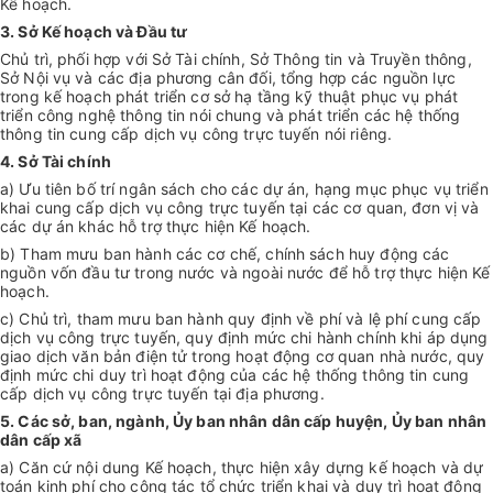
Kế hoạch.
3. Sở Kế hoạch và Đầu tư
Chủ trì, phối hợp với Sở Tài chính, Sở Thông tin và Truyền thông,
Sở Nội vụ và các địa phương cân đối, tổng hợp các nguồn lực
trong kế hoạch phát triển cơ sở hạ tầng kỹ thuật phục vụ phát
triển công nghệ thông tin nói chung và phát triển các hệ thống
thông tin cung cấp dịch vụ công trực tuyến nói riêng.
4. Sở Tài chính
a) Ưu tiên bố trí ngân sách cho các dự án, hạng mục phục vụ triển
khai cung cấp dịch vụ công trực tuyến tại các cơ quan, đơn vị và
các dự án khác hỗ trợ thực hiện Kế hoạch.
b) Tham mưu ban hành các cơ chế, chính sách huy động các
nguồn vốn đầu tư trong nước và ngoài nước để hỗ trợ thực hiện Kế
hoạch.
c) Chủ trì, tham mưu ban hành quy định về phí và lệ phí cung cấp
dịch vụ công trực tuyến, quy định mức chi hành chính khi áp dụng
giao dịch văn bản điện tử trong hoạt động cơ quan nhà nước, quy
định mức chi duy trì hoạt động của các hệ thống thông tin cung
cấp dịch vụ công trực tuyến tại địa phương.
5. Các sở, ban, ngành, Ủy ban nhân dân cấp huyện, Ủy ban nhân
dân cấp xã
a) Căn cứ nội dung Kế hoạch, thực hiện xây dựng kế hoạch và dự
toán kinh phí cho công tác tổ chức triển khai và duy trì hoạt động