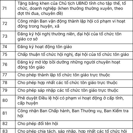
Tặng bằng khen của Chủ tịch UBND tỉnh cho tập thể, tổ
71
chức, doanh nghiệp (khen thưởng thường xuyên, theo
đợt thi đua, chuyên đề)
Công nhận Ban vận động thành lập hội có phạm vi hoạt
72
động trong huyện, xã
Đăng ký hội nghị thường niên, đại hội của tổ chức tôn
73
giáo cơ sở
74
Đăng ký hoạt động tôn giáo
75
Chấp thuận tổ chức hội nghị, đại hội của tổ chức tôn giáo
Đăng ký mở lớp bồi dưỡng những người chuyên hoạt
76
động tôn giáo
77
Cho phép thành lập tổ chức tôn giáo trực thuộc
78
Cho phép hợp nhất các tổ chức tôn giáo trực thuộc
79
Cho phép sáp nhập các tổ chức tôn giáo trực thuộc
Phê duyệt Điều lệ hội có phạm vi hoạt động ở cấp tỉnh,
80
cấp huyện
Công nhận Ban Chấp hành, Ban Thường vụ, Ban Kiểm tra
81
hội
82
Cho phép đổi tên hội
83
Cho phép chia tách, sáp nhập, hợp nhất các tổ chức hội