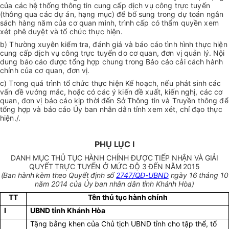
của các hệ thống thông tin cung cấp dịch vụ công trực tuyến
(thông qua các dự án, hạng mục) để bổ sung trong dự toán ngân
sách hàng năm của cơ quan mình, trình cấp có thẩm quyền xem
xét phê duyệt và tổ chức thực hiện.
b) Thường xuyên kiểm tra, đánh giá và báo cáo tình hình thực hiện
cung cấp dịch vụ công trực tuyến do cơ quan, đơn vị quản lý. Nội
dung báo cáo được tổng hợp chung trong Báo cáo cải cách hành
chính của cơ quan, đơn vị.
c) Trong quá trình tổ chức thực hiện Kế hoạch, nếu phát sinh các
vấn đề vướng mắc, hoặc có các ý kiến đề xuất, kiến nghị, các cơ
quan, đơn vị báo cáo kịp thời đến Sở Thông tin và Truyền thông để
tổng hợp và báo cáo Ủy ban nhân dân tỉnh xem xét, chỉ đạo thực
hiện./.
PHỤ LỤC I
DANH MỤC THỦ TỤC HÀNH CHÍNH ĐƯỢC TIẾP NHẬN VÀ GIẢI
QUYẾT TRỰC TUYẾN Ở MỨC ĐỘ 3 ĐẾN NĂM 2015
(Ban hành kèm theo Quyết định số
2747/QĐ-UBND
ngày 16 tháng 10
năm 2014 của Ủy ban nhân dân tỉnh Khánh Hòa)
TT
Tên thủ tục hành chính
I
UBND tỉnh Khánh Hòa
Tặng bằng khen của Chủ tịch UBND tỉnh cho tập thể, tổ