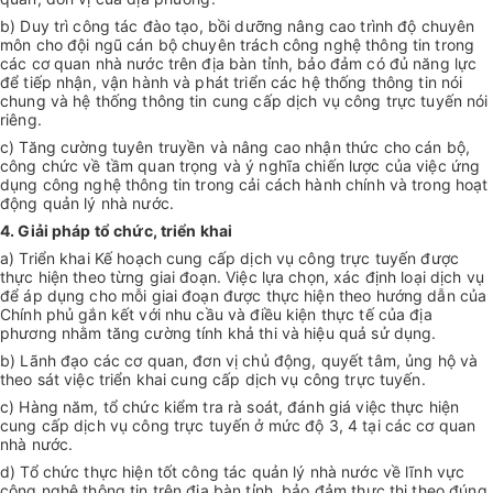
b) Duy trì công tác đào tạo, bồi dưỡng nâng cao trình độ chuyên
môn cho đội ngũ cán bộ chuyên trách công nghệ thông tin trong
các cơ quan nhà nước trên địa bàn tỉnh, bảo đảm có đủ năng lực
để tiếp nhận, vận hành và phát triển các hệ thống thông tin nói
chung và hệ thống thông tin cung cấp dịch vụ công trực tuyến nói
riêng.
c) Tăng cường tuyên truyền và nâng cao nhận thức cho cán bộ,
công chức về tầm quan trọng và ý nghĩa chiến lược của việc ứng
dụng công nghệ thông tin trong cải cách hành chính và trong hoạt
động quản lý nhà nước.
4. Giải pháp tổ chức, triển khai
a) Triển khai Kế hoạch cung cấp dịch vụ công trực tuyến được
thực hiện theo từng giai đoạn. Việc lựa chọn, xác định loại dịch vụ
để áp dụng cho mỗi giai đoạn được thực hiện theo hướng dẫn của
Chính phủ gắn kết với nhu cầu và điều kiện thực tế của địa
phương nhằm tăng cường tính khả thi và hiệu quả sử dụng.
b) Lãnh đạo các cơ quan, đơn vị chủ động, quyết tâm, ủng hộ và
theo sát việc triển khai cung cấp dịch vụ công trực tuyến.
c) Hàng năm, tổ chức kiểm tra rà soát, đánh giá việc thực hiện
cung cấp dịch vụ công trực tuyến ở mức độ 3, 4 tại các cơ quan
nhà nước.
d) Tổ chức thực hiện tốt công tác quản lý nhà nước về lĩnh vực
công nghệ thông tin trên địa bàn tỉnh, bảo đảm thực thi theo đúng