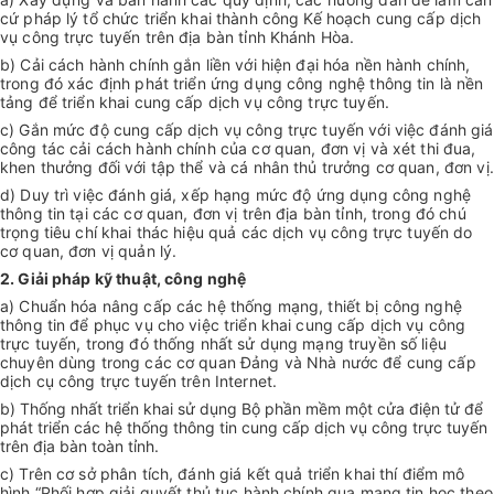
cứ pháp lý tổ chức triển khai thành công Kế hoạch cung cấp dịch
vụ công trực tuyến trên địa bàn tỉnh Khánh Hòa.
b) Cải cách hành chính gắn liền với hiện đại hóa nền hành chính,
trong đó xác định phát triển ứng dụng công nghệ thông tin là nền
tảng để triển khai cung cấp dịch vụ công trực tuyến.
c) Gắn mức độ cung cấp dịch vụ công trực tuyến với việc đánh giá
công tác cải cách hành chính của cơ quan, đơn vị và xét thi đua,
khen thưởng đối với tập thể và cá nhân thủ trưởng cơ quan, đơn vị.
d) Duy trì việc đánh giá, xếp hạng mức độ ứng dụng công nghệ
thông tin tại các cơ quan, đơn vị trên địa bàn tỉnh, trong đó chú
trọng tiêu chí khai thác hiệu quả các dịch vụ công trực tuyến do
cơ quan, đơn vị quản lý.
2. Giải pháp kỹ thuật, công nghệ
a) Chuẩn hóa nâng cấp các hệ thống mạng, thiết bị công nghệ
thông tin để phục vụ cho việc triển khai cung cấp dịch vụ công
trực tuyến, trong đó thống nhất sử dụng mạng truyền số liệu
chuyên dùng trong các cơ quan Đảng và Nhà nước để cung cấp
dịch cụ công trực tuyến trên Internet.
b) Thống nhất triển khai sử dụng Bộ phần mềm một cửa điện tử để
phát triển các hệ thống thông tin cung cấp dịch vụ công trực tuyến
trên địa bàn toàn tỉnh.
c) Trên cơ sở phân tích, đánh giá kết quả triển khai thí điểm mô
hình “Phối hợp giải quyết thủ tục hành chính qua mạng tin học theo