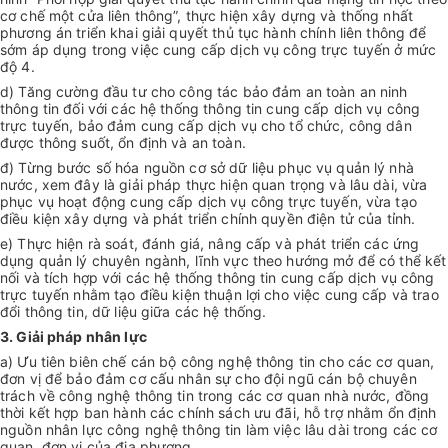
cơ chế một cửa liên thông”, thực hiện xây dựng và thống nhất
phương án triển khai giải quyết thủ tục hành chính liên thông để
sớm áp dụng trong việc cung cấp dịch vụ công trực tuyến ở mức
độ 4.
d) Tăng cường đầu tư cho công tác bảo đảm an toàn an ninh
thông tin đối với các hệ thống thông tin cung cấp dịch vụ công
trực tuyến, bảo đảm cung cấp dịch vụ cho tổ chức, công dân
được thông suốt, ổn định và an toàn.
đ) Từng bước số hóa nguồn cơ sở dữ liệu phục vụ quản lý nhà
nước, xem đây là giải pháp thực hiện quan trọng và lâu dài, vừa
phục vụ hoạt động cung cấp dịch vụ công trực tuyến, vừa tạo
điều kiện xây dựng và phát triển chính quyền điện tử của tỉnh.
e) Thực hiện rà soát, đánh giá, nâng cấp và phát triển các ứng
dụng quản lý chuyên ngành, lĩnh vực theo hướng mở để có thể kết
nối và tích hợp với các hệ thống thông tin cung cấp dịch vụ công
trực tuyến nhằm tạo điều kiện thuận lợi cho việc cung cấp và trao
đổi thông tin, dữ liệu giữa các hệ thống.
3. Giải pháp nhân lực
a) Ưu tiên biên chế cán bộ công nghệ thông tin cho các cơ quan,
đơn vị để bảo đảm cơ cấu nhân sự cho đội ngũ cán bộ chuyên
trách về công nghệ thông tin trong các cơ quan nhà nước, đồng
thời kết hợp ban hành các chính sách ưu đãi, hỗ trợ nhằm ổn định
nguồn nhân lực công nghệ thông tin làm việc lâu dài trong các cơ
quan, đơn vị của địa phương.