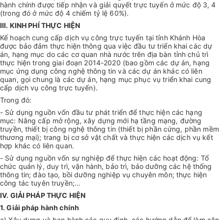
hành chính được tiếp nhận và giải quyết trực tuyến ở mức độ 3, 4
(trong đó ở mức độ 4 chiếm tỷ lệ 60%).
III. KINH PHÍ THỰC HIỆN
Kế hoạch cung cấp dịch vụ công trực tuyến tại tỉnh Khánh Hòa
được bảo đảm thực hiện thông qua việc đầu tư triển khai các dự
án, hạng mục do các cơ quan nhà nước trên địa bàn tỉnh chủ trì
thực hiện trong giai đoạn 2014-2020 (bao gồm các dự án, hạng
mục ứng dụng công nghệ thông tin và các dự án khác có liên
quan, gọi chung là các dự án, hạng mục phục vụ triển khai cung
cấp dịch vụ công trực tuyến).
Trong đó:
- Sử dụng nguồn vốn đầu tư phát triển để thực hiện các hạng
mục: Nâng cấp mở rộng, xây dựng mới hạ tầng mạng, đường
truyền, thiết bị công nghệ thông tin (thiết bị phần cứng, phần mềm
thương mại); trang bị cơ sở vật chất và thực hiện các dịch vụ kết
hợp khác có liên quan.
- Sử dụng nguồn vốn sự nghiệp để thực hiện các hoạt động: Tổ
chức quản lý, duy trì, vận hành, bảo trì, bảo dưỡng các hệ thống
thông tin; đào tạo, bồi dưỡng nghiệp vụ chuyên môn; thực hiện
công tác tuyên truyền;…
IV. GIẢI PHÁP THỰC HIỆN
1. Giải pháp hành chính
a) Xây dựng và ban hành các quy định, các hướng dẫn để làm căn