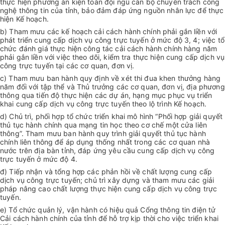
thực hiện phương án kiện toàn đội ngũ cán bộ chuyên trách công
nghệ thông tin của tỉnh, bảo đảm đáp ứng nguồn nhân lực để thực
hiện Kế hoạch.
b) Tham mưu các kế hoạch cải cách hành chính phải gắn liền với
phát triển cung cấp dịch vụ công trực tuyến ở mức độ 3, 4; việc tổ
chức đánh giá thực hiện công tác cải cách hành chính hàng năm
phải gắn liền với việc theo dõi, kiểm tra thực hiện cung cấp dịch vụ
công trực tuyến tại các cơ quan, đơn vị.
c) Tham mưu ban hành quy định về xét thi đua khen thưởng hàng
năm đối với tập thể và Thủ trưởng các cơ quan, đơn vị, địa phương
thông qua tiến độ thực hiện các dự án, hạng mục phục vụ triển
khai cung cấp dịch vụ công trực tuyến theo lộ trình Kế hoạch.
d) Chủ trì, phối hợp tổ chức triển khai mô hình “Phối hợp giải quyết
thủ tục hành chính qua mạng tin học theo cơ chế một cửa liên
thông”. Tham mưu ban hành quy trình giải quyết thủ tục hành
chính liên thông để áp dụng thống nhất trong các cơ quan nhà
nước trên địa bàn tỉnh, đáp ứng yêu cầu cung cấp dịch vụ công
trực tuyến ở mức độ 4.
đ) Tiếp nhận và tổng hợp các phản hồi về chất lượng cung cấp
dịch vụ công trực tuyến; chủ trì xây dựng và tham mưu các giải
pháp nâng cao chất lượng thực hiện cung cấp dịch vụ công trực
tuyến.
e) Tổ chức quản lý, vận hành có hiệu quả Cổng thông tin điện tử
Cải cách hành chính của tỉnh để hỗ trợ kịp thời cho việc triển khai