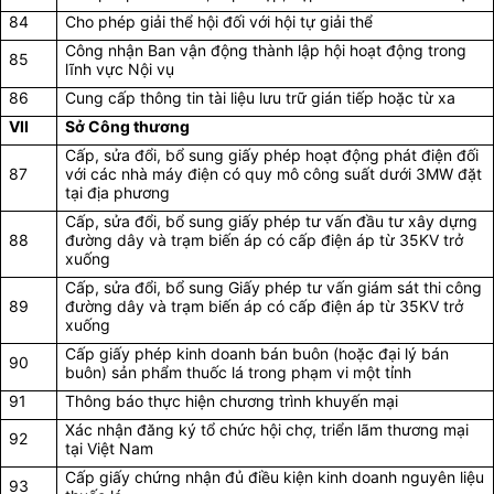
84
Cho phép giải thể hội đối với hội tự giải thể
Công nhận Ban vận động thành lập hội hoạt động trong
85
lĩnh vực Nội vụ
86
Cung cấp thông tin tài liệu lưu trữ gián tiếp hoặc từ xa
VII
Sở Công thương
Cấp, sửa đổi, bổ sung giấy phép hoạt động phát điện đối
87
với các nhà máy điện có quy mô công suất dưới 3MW đặt
tại địa phương
Cấp, sửa đổi, bổ sung giấy phép tư vấn đầu tư xây dựng
88
đường dây và trạm biến áp có cấp điện áp từ 35KV trở
xuống
Cấp, sửa đổi, bổ sung Giấy phép tư vấn giám sát thi công
89
đường dây và trạm biến áp có cấp điện áp từ 35KV trở
xuống
Cấp giấy phép kinh doanh bán buôn (hoặc đại lý bán
90
buôn) sản phẩm thuốc lá trong phạm vi một tỉnh
91
Thông báo thực hiện chương trình khuyến mại
Xác nhận đăng ký tổ chức hội chợ, triển lãm thương mại
92
tại Việt Nam
Cấp giấy chứng nhận đủ điều kiện kinh doanh nguyên liệu
93