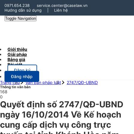
0971.654.238
service.center@caselaw.vn
Hướng dẫn sử dụng
|
Liên hệ
Toggle Navigation
Giới thiệu
Giải pháp
Bảng giá
Bài viết
Đăng ký
Đăng nhập
Trang chủ
Văn bản pháp luật
2747/QĐ-UBND
Thông tin văn bản
168
0
Quyết định số 2747/QĐ-UBND
ngày 16/10/2014 Về Kế hoạch
cung cấp dịch vụ công trực