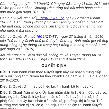
Căn cứ Nghị quyết số 30c/NQ-CP ngày 08 tháng 11 năm 2011 của
Chính phủ ban hành Chương trình tổng thể cải cách hành chính
nhà nước giai đoạn 2011-2020;
Căn cứ Quyết định số
93/2007/QĐ-TTg
ngày 22 tháng 6 năm
2007 của Thủ tướng Chính phủ ban hành Quy chế thực hiện cơ
chế một cửa, cơ chế một cửa liên thông tại cơ quan hành chính
nhà nước ở địa phương;
Căn cứ Quyết định số
1605/QĐ-TTg
ngày 27 tháng 8 năm 2010
của Thủ tướng Chính phủ phê duyệt Chương trình quốc gia về ứng
dụng công nghệ thông tin trong hoạt động của cơ quan nhà nước
giai đoạn 2011-2015;
Xét đề nghị của Giám đốc Sở Thông tin và Truyền thông tại Tờ
trình số 1020/TTr-STTTT ngày 15 tháng 9 năm 2014,
QUYẾT ĐỊNH:
Điều 1.
Ban hành kèm theo Quyết định này Kế hoạch cung cấp
dịch vụ công trực tuyến tại tỉnh Khánh Hòa năm 2015 và giai đoạn
2016-2020.
Điều 2.
Quyết định này có hiệu lực thi hành kể từ ngày ký.
Điều 3.
Chánh Văn phòng Ủy ban nhân dân tỉnh; Giám đốc các sở,
ban, ngành; Chủ tịch Ủy ban nhân dân các huyện, thị xã, thành
phố; Chủ tịch Ủy ban nhân dân các xã, phường, thị trấn và Thủ
trưởng các đơn vị có liên quan chịu trách nhiệm thi hành Quyết
định này./.