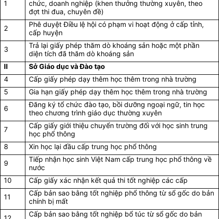
1
chức, doanh nghiệp (khen thưởng thường xuyên, theo
đợt thi đua, chuyên đề)
Phê duyệt Điều lệ hội có phạm vi hoạt động ở cấp tỉnh,
2
cấp huyện
Trả lại giấy phép thăm dò khoáng sản hoặc một phần
3
diện tích đã thăm dò khoáng sản
II
Sở Giáo dục và Đào tạo
4
Cấp giấy phép dạy thêm học thêm trong nhà trường
5
Gia hạn giấy phép dạy thêm học thêm trong nhà trường
Đăng ký tổ chức đào tạo, bồi dưỡng ngoại ngữ, tin học
6
theo chương trình giáo dục thường xuyên
Cấp giấy giới thiệu chuyển trường đối với học sinh trung
7
học phổ thông
8
Xin học lại đầu cấp trung học phổ thông
Tiếp nhận học sinh Việt Nam cấp trung học phổ thông về
9
nước
10
Cấp giấy xác nhận kết quả thi tốt nghiệp các cấp
Cấp bản sao bằng tốt nghiệp phổ thông từ sổ gốc do bản
11
chính bị mất
Cấp bản sao bằng tốt nghiệp bổ túc từ sổ gốc do bản
12