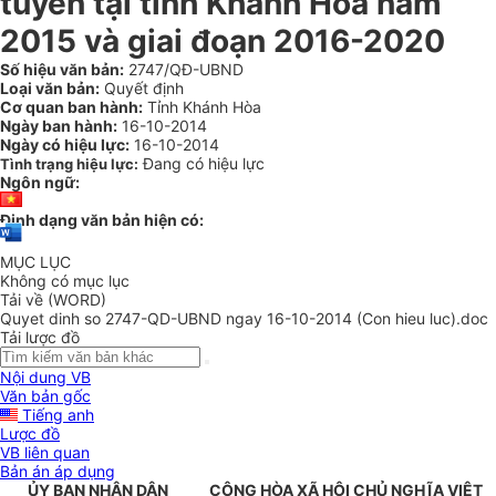
tuyến tại tỉnh Khánh Hòa năm
2015 và giai đoạn 2016-2020
Số hiệu văn bản:
2747/QĐ-UBND
Loại văn bản:
Quyết định
Cơ quan ban hành:
Tỉnh Khánh Hòa
Ngày ban hành:
16-10-2014
Ngày có hiệu lực:
16-10-2014
Đang có hiệu lực
Tình trạng hiệu lực:
Ngôn ngữ:
Định dạng văn bản hiện có:
MỤC LỤC
Không có mục lục
Tải về (WORD)
Quyet dinh so 2747-QD-UBND ngay 16-10-2014 (Con hieu luc).doc
Tải lược đồ
Nội dung VB
Văn bản gốc
Tiếng anh
Lược đồ
VB liên quan
Bản án áp dụng
ỦY BAN NHÂN DÂN
CỘNG HÒA XÃ HỘI CHỦ NGHĨA VIỆT