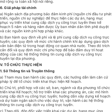
mở rộng ra toàn xã hội nói riêng.
6. Giải pháp tài chính
a) Ngân sách địa phương bảo đảm kinh phí (nguồn chi đầu tư phát
triển, nguồn chi sự nghiệp) để thực hiện các dự án, hạng mục
phục vụ triển khai cung cấp dịch vụ công trực tuyến theo kế
hoạch 5 năm và hàng năm được Ủy ban nhân dân tỉnh phê duyệt
và các nguồn kinh phí hợp pháp khác.
b) Ban hành quy định về phí và lệ phí cung cấp dịch vụ công trực
tuyến; các quy định về mức chi hành chính khi áp dụng giao dịch
văn bản điện tử trong hoạt động cơ quan nhà nước. Theo đó trích
cân đối và quy định mức chi phù hợp để bảo đảm duy trì hoạt
động của các hệ thống thông tin cung cấp dịch vụ công trực
tuyến tại địa phương.
V. TỔ CHỨC THỰC HIỆN
1. Sở Thông tin và Truyền thông
a) Tham mưu ban hành các quy định, các hướng dẫn làm căn cứ
pháp lý để tổ chức triển khai thực hiện Kế hoạch.
b) Chủ trì, phối hợp với các sở, ban, ngành và địa phương tổ chức
triển khai Kế hoạch; hỗ trợ triển khai các phương án, các mô hình
cung cấp dịch vụ công trực tuyến; hướng dẫn xây dựng kế hoạch
và dự toán ngân sách cho việc duy trì, vận hành các hệ thống
thông tin cung cấp dịch vụ công trực tuyến.
c) Theo dõi, đôn đốc việc triển khai các dự án, hạng mục ứng