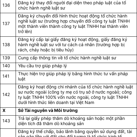
Đăng ký thay đổi người đại diện theo pháp luật của tổ
136
chức hành nghề luật sư
Đăng ký chuyển đổi hình thức hoạt động tổ chức hành
nghề luật sư (trường hợp chuyển đổi công ty luật TNHH
137
một thành viên thành công ty luật TNHH hai thành viên
trở lên)
Đăng ký cấp lại giấy đăng ký hoạt động, giấy đăng ký
138
hành nghề luật sư với tư cách cá nhân (trường hợp bị
rách, cháy hoặc bị tiêu hủy)
139
Cung cấp thông tin về tổ chức hành nghề luật sư
140
Yêu cầu trợ giúp pháp lý
Thực hiện trợ giúp pháp lý bằng hình thức tư vấn pháp
141
luật
Đăng ký hoạt động chi nhánh của tổ chức hành nghề luật
sư nước ngoài (công ty mẹ có trụ sở ở nước ngoài); công
142
ty luật TNHH 100% vốn nước ngoài, công ty luật TNHH
dưới hình thức liên doanh tại Việt Nam
X
Sở Tài nguyên và Môi trường
Trả lại giấy phép thăm dò khoáng sản hoặc một phần
143
diện tích đã thăm dò khoáng sản
Đăng ký thế chấp, bảo lãnh bằng quyền sử dụng đất, tài
sản gắn liền với đất cho đối tượng là tổ chức kinh tế,