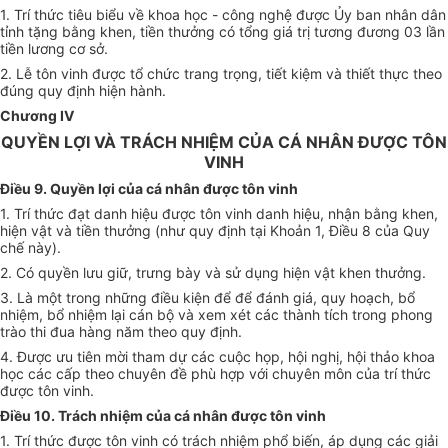
1. Trí thức tiêu biểu về khoa học - công nghệ được Ủy ban nhân dân
tỉnh tặng bằng khen, tiền thưởng có tổng giá trị tương đương 03 lần
tiền lương cơ sở.
2. Lễ tôn vinh được tổ chức trang trọng, tiết kiệm và thiết thực theo
đúng quy định hiện hành.
Chương IV
QUYỀN LỢI VÀ TRÁCH NHIỆM CỦA CÁ NHÂN ĐƯỢC TÔN
VINH
Điều 9. Quyền lợi của cá nhân được tôn vinh
1. Trí thức đạt danh hiệu được tôn vinh danh hiệu, nhận bằng khen,
hiện vật và tiền thưởng (như quy định tại Khoản 1, Điều 8 của Quy
chế này).
2. Có quyền lưu giữ, trưng bày và sử dụng hiện vật khen thưởng.
3. Là một trong những điều kiện để để đánh giá, quy hoạch, bổ
nhiệm, bổ nhiệm lại cán bộ và xem xét các thành tích trong phong
trào thi đua hàng năm theo quy định.
4. Được ưu tiên mời tham dự các cuộc họp, hội nghị, hội thảo khoa
học các cấp theo chuyên đề phù hợp với chuyên môn của trí thức
được tôn vinh.
Điều 10. Trách nhiệm của cá nhân được tôn vinh
1. Trí thức được tôn vinh có trách nhiệm phổ biến, áp dụng các giải