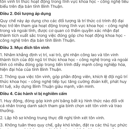
tôn vinh trí thức hoạt động trong lĩnh vực khoa học - công nghệ tiêu
biểu trên địa bàn tỉnh Bình Thuận.
Điều 2. Đối tượng áp dụng
Quy chế này áp dụng cho các đối tượng là trí thức có trình độ đại
học trở lên tham gia hoạt động trong lĩnh vực khoa học - công nghệ
trong và ngoài tỉnh, được cơ quan có thẩm quyền xác nhận đạt
thành tích xuất sắc trong việc đóng góp cho hoạt động khoa học -
công nghệ trên địa bàn tỉnh Bình Thuận.
Điều 3. Mục đích tôn vinh
1. Nhằm khẳng định vị trí, vai trò, ghi nhận công lao và tôn vinh
thành tích của đội ngũ trí thức khoa học - công nghệ trong và ngoài
tỉnh có nhiều đóng góp trong tiến trình đẩy mạnh công nghiệp hóa,
hiện đại hóa của tỉnh Bình Thuận.
2. Thông qua việc tôn vinh, góp phần động viên, khích lệ đội ngũ trí
thức khoa học - công nghệ tiếp tục tăng cường đoàn kết, phát huy
trí tuệ, xây dựng Bình Thuận giàu mạnh, văn minh.
Điều 4. Các hành vi bị nghiêm cấm
1. Huy động, đóng góp kinh phí bằng bất kỳ hình thức nào đối với
cá nhân trong danh sách tham gia bình chọn xét tôn vinh và trao
thưởng.
2. Lập hồ sơ không trung thực đề nghị tỉnh xét tôn vinh.
3. Không tuân theo quy chế, gây khó khăn, đặt ra các thủ tục phức