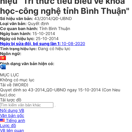
hiệu “Trí thức tiêu biểu về khoa
học-công nghệ tỉnh Bình Thuận"
Số hiệu văn bản:
43/2014/QĐ-UBND
Loại văn bản:
Quyết định
Cơ quan ban hành:
Tỉnh Bình Thuận
Ngày ban hành:
15-10-2014
Ngày có hiệu lực:
25-10-2014
Ngày bị sửa đổi, bổ sung lần 1:
10-08-2020
Đang có hiệu lực
Tình trạng hiệu lực:
Ngôn ngữ:
Định dạng văn bản hiện có:
MỤC LỤC
Không có mục lục
Tải về (WORD)
Quyet dinh so 43-2014_QD-UBND ngay 15-10-2014 (Con hieu
luc).doc
Tải lược đồ
Nội dung VB
Văn bản gốc
Tiếng anh
Lược đồ
VB liên quan