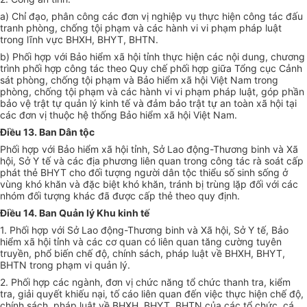
a) Chỉ đạo, phân công các đơn vị nghiệp vụ thực hiện công tác đấu
tranh phòng, chống tội phạm và các hành vi vi phạm pháp luật
trong lĩnh vực BHXH, BHYT, BHTN.
b) Phối hợp với Bảo hiểm xã hội tỉnh thực hiện các nội dung, chương
trình phối hợp công tác theo Quy chế phối hợp giữa Tổng cục Cảnh
sát phòng, chống tội phạm và Bảo hiểm xã hội Việt Nam trong
phòng, chống tội phạm và các hành vi vi phạm pháp luật, góp phần
bảo vệ trật tự quản lý kinh tế và đảm bảo trật tự an toàn xã hội tại
các đơn vị thuộc hệ thống Bảo hiểm xã hội Việt Nam.
Điều 13. Ban Dân tộc
Phối hợp với Bảo hiểm xã hội tỉnh, Sở Lao động-Thương binh và Xã
hội, Sở Y tế và các địa phương liên quan trong công tác rà soát cấp
phát thẻ BHYT cho đối tượng người dân tộc thiểu số sinh sống ở
vùng khó khăn và đặc biệt khó khăn, tránh bị trùng lặp đối với các
nhóm đối tượng khác đã được cấp thẻ theo quy định.
Điều 14. Ban Quản lý Khu kinh tế
1. Phối hợp với Sở Lao động-Thương binh và Xã hội, Sở Y tế, Bảo
hiểm xã hội tỉnh và các cơ quan có liên quan tăng cường tuyên
truyền, phổ biến chế độ, chính sách, pháp luật về BHXH, BHYT,
BHTN trong phạm vi quản lý.
2. Phối hợp các ngành, đơn vị chức năng tổ chức thanh tra, kiểm
tra, giải quyết khiếu nại, tố cáo liên quan đến việc thực hiện chế độ,
chính sách, pháp luật về BHXH, BHYT, BHTN của các tổ chức, cá