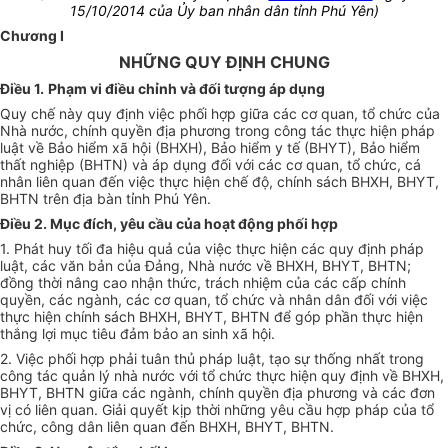
15/10/2014 của Ủy ban nhân dân tỉnh Phú Yên)
Chương I
NHỮNG QUY ĐỊNH CHUNG
Điều 1.
Phạm vi điều chỉnh và đối tượng áp dụng
Quy chế này quy định việc phối hợp giữa các cơ quan, tổ chức của
Nhà nước, chính quyền địa phương trong công tác thực hiện pháp
luật về Bảo hiểm xã hội (BHXH), Bảo hiểm y tế (BHYT), Bảo hiểm
thất nghiệp (BHTN) và áp dụng đối với các cơ quan, tổ chức, cá
nhân liên quan đến việc thực hiện chế độ, chính sách BHXH, BHYT,
BHTN trên địa bàn tỉnh Phú Yên.
Điều 2. Mục đích, yêu cầu của hoạt động phối hợp
1. Phát huy tối đa hiệu quả của việc thực hiện các quy định pháp
luật, các văn bản của Đảng, Nhà nước về BHXH, BHYT, BHTN;
đồng thời nâng cao nhận thức, trách nhiệm của các cấp chính
quyền, các ngành, các cơ quan, tổ chức và nhân dân đối với việc
thực hiện chính sách BHXH, BHYT, BHTN để góp phần thực hiện
thắng lợi mục tiêu đảm bảo an sinh xã hội.
2. Việc phối hợp phải tuân thủ pháp luật, tạo sự thống nhất trong
công tác quản lý nhà nước với tổ chức thực hiện quy định về BHXH,
BHYT, BHTN giữa các ngành, chính quyền địa phương và các đơn
vị có liên quan. Giải quyết kịp thời những yêu cầu hợp pháp của tổ
chức, công dân liên quan đến BHXH, BHYT, BHTN.