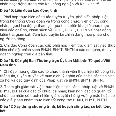
nhân hoạt động trong các Khu công nghiệp và Khu kinh tế.
Điều 15. Liên đoàn Lao động tỉnh
1. Phối hợp thực hiện công tác tuyên truyền, phổ biến pháp luật
trong hệ thống Công đoàn và trong công chức, viên chức, công
nhân, người lao động; tham gia quá trình triển khai, tổ chức thực
hiện các chế độ, chính sách về BHXH, BHYT, BHTN và hoạt động
kiểm tra, giám sát, đảm bảo quyền lợi chính đáng, hợp pháp cho
người lao động.
2. Chỉ đạo Công đoàn các cấp phối hợp kiểm tra, giám sát việc thực
hiện chế độ, chính sách BHXH, BHYT, BHTN ở các cơ quan, đơn vị,
doanh nghiệp trên địa bàn tỉnh.
Điều 16. Đề nghị Ban Thường trực Ủy ban Mặt trận Tổ quốc Việt
Nam tỉnh
1. Chỉ đạo, hướng dẫn các tổ chức thành viên thực hiện tốt công tác
thông tin, tuyên truyền về mục đích, ý nghĩa của chính sách an sinh
xã hội và các quy định của Pháp luật về BHXH, BHYT, BHTN.
2. Tham gia giám sát việc thực hiện chính sách, pháp luật về BHXH,
BHYT, BHTN của các tổ chức, cá nhân; kiến nghị các cơ quan, tổ
chức, cá nhân có trách nhiệm giải quyết những vướng mắc hoặc có
các giải pháp nhằm thực hiện tốt công tác BHXH, BHYT, BHTN.
Điều 17. Xây dựng chương trình, kế hoạch công tác, sơ kết, tổng
kết