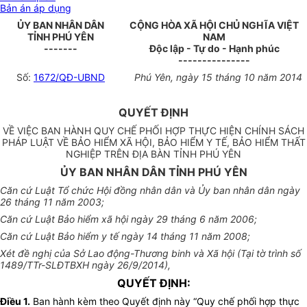
Bản án áp dụng
ỦY BAN NHÂN DÂN
CỘNG HÒA XÃ HỘI CHỦ NGHĨA VIỆT
TỈNH PHÚ YÊN
NAM
-------
Độc lập - Tự do - Hạnh phúc
---------------
Số:
1672/QĐ-UBND
Phú Yên, ngày 15 tháng 10 năm 2014
QUYẾT ĐỊNH
VỀ VIỆC BAN HÀNH QUY CHẾ PHỐI HỢP THỰC HIỆN CHÍNH SÁCH
PHÁP LUẬT VỀ BẢO HIỂM XÃ HỘI, BẢO HIỂM Y TẾ, BẢO HIỂM THẤT
NGHIỆP TRÊN ĐỊA BÀN TỈNH PHÚ YÊN
ỦY BAN NHÂN DÂN TỈNH PHÚ YÊN
Căn cứ Luật Tổ chức Hội đồng nhân dân và Ủy ban nhân dân ngày
26 tháng 11 năm 2003;
Căn cứ Luật Bảo hiểm xã hội ngày 29 tháng 6 năm 2006;
Căn cứ Luật Bảo hiểm y tế ngày 14 tháng 11 năm 2008;
Xét đề nghị của Sở Lao động-Thương binh và Xã hội (Tại tờ trình số
1489/TTr-SLĐTBXH ngày 26/9/2014),
QUYẾT ĐỊNH:
Điều 1
.
Ban hành kèm theo Quyết định này “Quy chế phối hợp thực