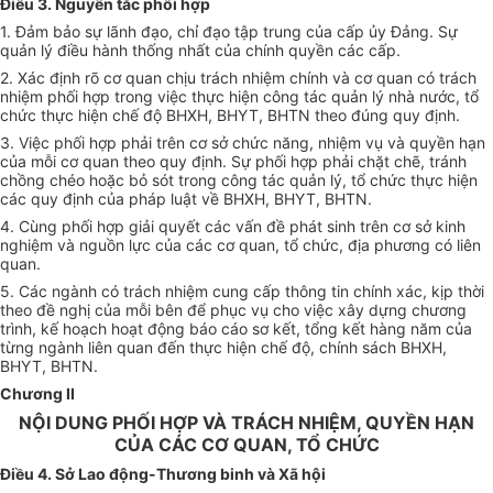
Điều 3. Nguyên tắc phối hợp
1. Đảm bảo sự lãnh đạo, chỉ đạo tập trung của cấp ủy Đảng. Sự
quản lý điều hành thống nhất của chính quyền các cấp.
2. Xác định rõ cơ quan chịu trách nhiệm chính và cơ quan có trách
nhiệm phối hợp trong việc thực hiện công tác quản lý nhà nước, tổ
chức thực hiện chế độ BHXH, BHYT, BHTN theo đúng quy định.
3. Việc phối hợp phải trên cơ sở chức năng, nhiệm vụ và quyền hạn
của mỗi cơ quan theo quy định. Sự phối hợp phải chặt chẽ, tránh
chồng chéo hoặc bỏ sót trong công tác quản lý, tổ chức thực hiện
các quy định của pháp luật về BHXH, BHYT, BHTN.
4. Cùng phối hợp giải quyết các vấn đề phát sinh trên cơ sở kinh
nghiệm và nguồn lực của các cơ quan, tổ chức, địa phương có liên
quan.
5. Các ngành có trách nhiệm cung cấp thông tin chính xác, kịp thời
theo đề nghị của mỗi bên để phục vụ cho việc xây dựng chương
trình, kế hoạch hoạt động báo cáo sơ kết, tổng kết hàng năm của
từng ngành liên quan đến thực hiện chế độ, chính sách BHXH,
BHYT, BHTN.
Chương II
NỘI DUNG PHỐI HỢP VÀ TRÁCH NHIỆM, QUYỀN HẠN
CỦA CÁC CƠ QUAN, TỔ CHỨC
Điều 4. Sở Lao động-Thương binh và Xã hội