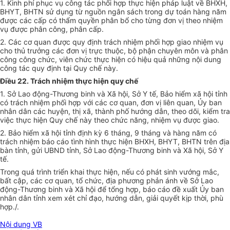
1. Kinh phí phục vụ công tác phối hợp thực hiện pháp luật về BHXH,
BHYT, BHTN sử dụng từ nguồn ngân sách trong dự toán hàng năm
được các cấp có thẩm quyền phân bổ cho từng đơn vị theo nhiệm
vụ được phân công, phân cấp.
2. Các cơ quan được quy định trách nhiệm phối hợp giao nhiệm vụ
cho thủ trưởng các đơn vị trực thuộc, bộ phận chuyên môn và phân
công công chức, viên chức thực hiện có hiệu quả những nội dung
công tác quy định tại Quy chế này.
Điều 22. Trách nhiệm thực hiện quy chế
1. Sở Lao động-Thương binh và Xã hội, Sở Y tế, Bảo hiểm xã hội tỉnh
có trách nhiệm phối hợp với các cơ quan, đơn vị liên quan, Ủy ban
nhân dân các huyện, thị xã, thành phố hướng dẫn, theo dõi, kiểm tra
việc thực hiện Quy chế này theo chức năng, nhiệm vụ được giao.
2. Bảo hiểm xã hội tỉnh định kỳ 6 tháng, 9 tháng và hàng năm có
trách nhiệm báo cáo tình hình thực hiện BHXH, BHYT, BHTN trên địa
bàn tỉnh, gửi UBND tỉnh, Sở Lao động-Thương binh và Xã hội, Sở Y
tế.
Trong quá trình triển khai thực hiện, nếu có phát sinh vướng mắc,
bất cập, các cơ quan, tổ chức, địa phương phản ánh về Sở Lao
động-Thương binh và Xã hội để tổng hợp, báo cáo đề xuất Ủy ban
nhân dân tỉnh xem xét chỉ đạo, hướng dẫn, giải quyết kịp thời, phù
hợp./.
Nội dung VB