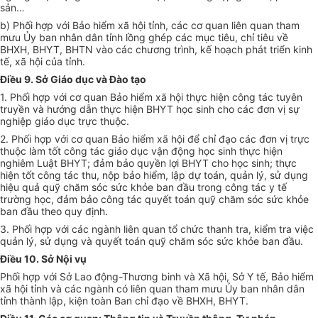
sản…
b) Phối hợp với Bảo hiểm xã hội tỉnh, các cơ quan liên quan tham
mưu Ủy ban nhân dân tỉnh lồng ghép các mục tiêu, chỉ tiêu về
BHXH, BHYT, BHTN vào các chương trình, kế hoạch phát triển kinh
tế, xã hội của tỉnh.
Điều 9. Sở Giáo dục và Đào tạo
1. Phối hợp với cơ quan Bảo hiểm xã hội thực hiện công tác tuyên
truyền và hướng dẫn thực hiện BHYT học sinh cho các đơn vị sự
nghiệp giáo dục trực thuộc.
2. Phối hợp với cơ quan Bảo hiểm xã hội để chỉ đạo các đơn vị trực
thuộc làm tốt công tác giáo dục vận động học sinh thực hiện
nghiêm Luật BHYT; đảm bảo quyền lợi BHYT cho học sinh; thực
hiện tốt công tác thu, nộp bảo hiểm, lập dự toán, quản lý, sử dụng
hiệu quả quỹ chăm sóc sức khỏe ban đầu trong công tác y tế
trường học, đảm bảo công tác quyết toán quỹ chăm sóc sức khỏe
ban đầu theo quy định.
3. Phối hợp với các ngành liên quan tổ chức thanh tra, kiểm tra việc
quản lý, sử dụng và quyết toán quỹ chăm sóc sức khỏe ban đầu.
Điều 10. Sở Nội vụ
Phối hợp với Sở Lao động-Thương binh và Xã hội, Sở Y tế, Bảo hiểm
xã hội tỉnh và các ngành có liên quan tham mưu Ủy ban nhân dân
tỉnh thành lập, kiện toàn Ban chỉ đạo về BHXH, BHYT.