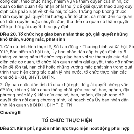
công dân, theo chức năng, nhiệm vụ và thẩm quyền của mình, cơ
quan có liên quan tiếp nhận phải thụ lý để giải quyết theo đúng quy
định của pháp luật về khiếu nại, tố
cáo. Trường hợp không thuộc
thẩm quyền giải quyết thì hướng dẫn tổ chức, cá nhân đến cơ quan
có thẩm quyền hoặc chuyển đơn, thư đến cơ quan có thẩm quyền
để kịp thời giải quyết theo quy định.
Điều 20. Tổ chức họp giao ban nhằm tháo gỡ, giải quyết những
khó khăn, vướng mắc, phát sinh
1. Căn cứ tình hình thực tế, Sở Lao động - Thương binh và Xã hội, Sở
Y tế,
Bảo hiểm xã hội tỉnh, Ủy ban nhân dân cấp huyện định kỳ 6
tháng và hàng năm tổ chức họp giao ban với sự tham gia của đại
diện các cơ quan, tổ chức liên quan nhằm giải quyết, tháo gỡ những
vấn đề tồn tại, hạn chế hoặc những vướng mắc phát sinh trong quá
trình thực hiện công tác quản lý nhà nước, tổ chức thực hiện các
chế độ BHXH, BHYT, BHTN.
2. Ủy ban nhân dân tỉnh tổ chức hội nghị để giải quyết những vấn
đề lớn, khi có ý kiến chưa thống nhất giữa các sở, ban, ngành, địa
phương hoặc lấy ý kiến của các sở, ban, ngành, địa phương để
quyết định nội dung chương trình, kế hoạch của Ủy ban nhân dân
tỉnh liên quan về BHXH, BHYT, BHTN.
Chương III
TỔ CHỨC THỰC HIỆN
Điều 21. Kinh phí, nguồn nhân lực thực hiện hoạt động phối hợp