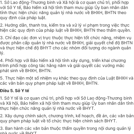
1. Sở Lao động-Thương binh và Xã hội là cơ quan chủ trì, phối hợp
với Sở Y tế, Bảo hiểm xã hội tỉnh tham mưu giúp Ủy ban nhân dân
tỉnh thực hiện chức năng quản lý nhà nước về BHXH, BHTN theo
quy định của pháp luật.
2. Hướng dẫn, thanh tra, kiểm tra và xử lý vi phạm trong việc thực
hiện các quy định của pháp luật về BHXH, BHTN theo thẩm quyền.
3. Chỉ đạo các đơn vị trực thuộc thực hiện tốt chức năng, nhiệm vụ
được phân cấp quản lý nhà nước về BHXH, giải quyết chế độ BHTN
và thực hiện chế độ BHYT cho các nhóm đối tượng do ngành quản
lý.
4. Phối hợp với Bảo hiểm xã hội tỉnh xây dựng, triển khai chương
trình phối hợp công tác hằng năm và giải quyết các vướng mắc
phát sinh về BHXH, BHTN.
5. Thực hiện một số nhiệm vụ khác theo quy định của Luật BHXH và
các văn bản quy phạm pháp luật về BHXH, BHTN.
Điều 5. Sở Y tế
1. Sở Y tế là cơ quan chủ trì, phối hợp với Sở Lao động-Thương binh
và Xã hội, Bảo hiểm xã hội tỉnh tham mưu giúp Ủy ban nhân dân tỉnh
thực hiện chức năng quản lý nhà nước về BHYT.
2. Xây dựng chính sách, chương trình, kế hoạch, đề án, các văn bản
quy phạm pháp luật về tổ chức thực hiện chính sách BHYT.
3. Ban hành các văn bản thuộc thẩm quyền trong nội dung quản lý
nhà nước về BHYT.