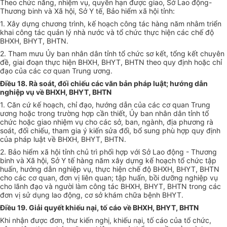
Theo chức năng, nhiệm vụ, quyền hạn được giao, Sở Lao động-
Thương binh và Xã hội, Sở Y tế, Bảo hiểm xã hội tỉnh:
1. Xây dựng chương trình, kế hoạch công tác hàng năm nhằm triển
khai công tác quản lý nhà nước và tổ chức thực hiện các chế độ
BHXH, BHYT, BHTN.
2. Tham mưu Ủy ban nhân dân tỉnh tổ chức sơ kết, tổng kết chuyên
đề, giai đoạn thực hiện BHXH, BHYT, BHTN theo quy định hoặc chỉ
đạo của các cơ quan Trung ương.
Điều 18. Rà soát, đối chiếu các văn bản pháp luật; hướng dẫn
nghiệp vụ về BHXH, BHYT, BHTN
1. Căn cứ kế hoạch, chỉ đạo, hướng dẫn của các cơ quan Trung
ương hoặc trong trường hợp cần thiết, Ủy ban nhân dân tỉnh tổ
chức hoặc giao nhiệm vụ cho các sở, ban, ngành, địa phương rà
soát, đối chiếu, tham gia ý kiến sửa đổi, bổ sung phù hợp quy định
của pháp luật về BHXH, BHYT, BHTN.
2. Bảo hiểm xã hội tỉnh chủ trì phối hợp với Sở Lao động - Thương
binh và Xã hội, Sở Y tế hàng năm xây dựng kế hoạch tổ chức tập
huấn, hướng dẫn nghiệp vụ, thực hiện chế độ BHXH, BHYT, BHTN
cho các cơ quan, đơn vị liên quan; tập huấn, bồi dưỡng nghiệp vụ
cho lãnh đạo và người làm công tác BHXH, BHYT, BHTN trong các
đơn vị sử dụng lao động, cơ sở khám chữa bệnh BHYT.
Điều 19. Giải quyết khiếu nại, tố cáo về BHXH, BHYT, BHTN
Khi nhận được đơn, thư kiến nghị, khiếu nại, tố cáo của tổ chức,