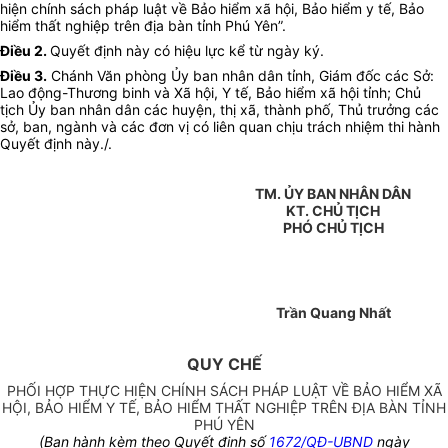
hiện chính sách pháp luật về Bảo hiểm xã hội, Bảo hiểm y tế, Bảo
hiểm thất nghiệp trên địa bàn tỉnh Phú Yên”.
Điều 2
.
Quyết định này có hiệu lực kể từ ngày ký.
Điều 3
.
Chánh Văn phòng Ủy ban nhân dân tỉnh, Giám đốc các Sở:
Lao động-Thương binh và Xã hội, Y tế, Bảo hiểm xã hội tỉnh; Chủ
tịch Ủy ban nhân dân các huyện, thị xã, thành phố, Thủ trưởng các
sở, ban, ngành và các đơn vị có liên quan chịu trách nhiệm thi hành
Quyết định này./.
TM. ỦY BAN NHÂN DÂN
KT. CHỦ TỊCH
PHÓ CHỦ TỊCH
Trần Quang Nhất
QUY CHẾ
PHỐI HỢP THỰC HIỆN CHÍNH SÁCH PHÁP LUẬT VỀ BẢO HIỂM XÃ
HỘI, BẢO HIỂM Y TẾ, BẢO HIỂM THẤT NGHIỆP TRÊN ĐỊA BÀN TỈNH
PHÚ YÊN
(Ban hành kèm theo Quyết định số
1672/QĐ-UBND
ngày