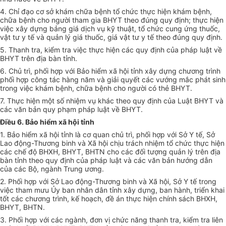
4. Chỉ đạo cơ sở khám chữa bệnh tổ chức thực hiện khám bệnh,
chữa bệnh cho người tham gia BHYT theo đúng quy định; thực hiện
việc xây dựng bảng giá dịch vụ kỹ thuật, tổ chức cung ứng thuốc,
vật tư y tế và quản lý giá thuốc, giá vật tư y tế theo đúng quy định.
5. Thanh tra, kiểm tra việc thực hiện các quy định của pháp luật về
BHYT trên địa bàn tỉnh.
6. Chủ trì, phối hợp với Bảo hiểm xã hội tỉnh xây dựng chương trình
phối hợp công tác hàng năm và giải quyết các vướng mắc phát sinh
trong việc khám bệnh, chữa bệnh cho người có thẻ BHYT.
7. Thực hiện một số nhiệm vụ khác theo quy định của Luật BHYT và
các văn bản quy phạm pháp luật về BHYT.
Điều 6. Bảo hiểm xã hội tỉnh
1. Bảo hiểm xã hội tỉnh là cơ quan chủ trì, phối hợp với Sở Y tế, Sở
Lao động-Thương binh và Xã hội chịu trách nhiệm tổ chức thực hiện
các chế độ BHXH, BHYT, BHTN cho các đối tượng quản lý trên địa
bàn tỉnh theo quy định của pháp luật và các văn bản hướng dẫn
của các Bộ, ngành Trung ương.
2. Phối hợp với Sở Lao động-Thương binh và Xã hội, Sở Y tế trong
việc tham mưu Ủy ban nhân dân tỉnh xây dựng, ban hành, triển khai
tốt các chương trình, kế hoạch, đề án thực hiện chính sách BHXH,
BHYT, BHTN.
3. Phối hợp với các ngành, đơn vị chức năng thanh tra, kiểm tra liên