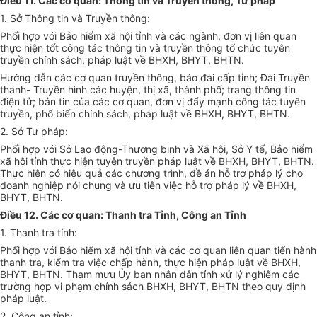
Điều 11. Các cơ quan: Thông tin và Truyền thông, Tư pháp
1. Sở Thông tin và Truyền thông:
Phối hợp với Bảo hiểm xã hội tỉnh và các ngành, đơn vị liên quan
thực hiện tốt công tác thông tin và truyền thông tổ chức tuyên
truyền chính sách, pháp luật về BHXH, BHYT, BHTN.
Hướng dẫn các cơ quan truyền thông, báo đài cấp tỉnh; Đài Truyền
thanh- Truyền hình các huyện, thị xã, thành phố; trang thông tin
điện tử; bản tin của các cơ quan, đơn vị đẩy mạnh công tác tuyên
truyền, phổ biến chính sách, pháp luật về BHXH, BHYT, BHTN.
2. Sở Tư pháp:
Phối hợp với Sở Lao động-Thương binh và Xã hội, Sở Y tế, Bảo hiểm
xã hội tỉnh thực hiện tuyên truyền pháp luật về BHXH, BHYT, BHTN.
Thực hiện có hiệu quả các chương trình, đề án hỗ trợ pháp lý cho
doanh nghiệp nói chung và ưu tiên việc hỗ trợ pháp lý về BHXH,
BHYT, BHTN.
Điều 12. Các cơ quan: Thanh tra Tỉnh, Công an Tỉnh
1. Thanh tra tỉnh:
Phối hợp với Bảo hiểm xã hội tỉnh và các cơ quan liên quan tiến hành
thanh tra, kiểm tra việc chấp hành, thực hiện pháp luật về BHXH,
BHYT, BHTN. Tham mưu Ủy ban nhân dân tỉnh xử lý nghiêm các
trường hợp vi phạm chính sách BHXH, BHYT, BHTN theo quy định
pháp luật.
2. Công an tỉnh: