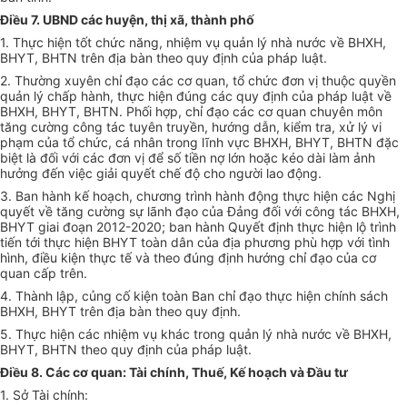
Điều 7. UBND các huyện, thị xã, thành phố
1. Thực hiện tốt chức năng, nhiệm vụ quản lý nhà nước về BHXH,
BHYT, BHTN trên địa bàn theo quy định của pháp luật.
2. Thường xuyên chỉ đạo các cơ quan, tổ chức đơn vị thuộc quyền
quản lý chấp hành, thực hiện đúng các quy định của pháp luật về
BHXH, BHYT, BHTN. Phối hợp, chỉ đạo các cơ quan chuyên môn
tăng cường công tác tuyên truyền, hướng dẫn, kiểm tra, xử lý vi
phạm của tổ chức, cá nhân trong lĩnh vực BHXH, BHYT, BHTN đặc
biệt là đối với các đơn vị để số tiền nợ lớn hoặc kéo dài làm ảnh
hưởng đến việc giải quyết chế độ cho người lao động.
3. Ban hành kế hoạch, chương trình hành động thực hiện các Nghị
quyết về tăng cường sự lãnh đạo của Đảng đối với công tác BHXH,
BHYT giai đoạn 2012-2020; ban hành Quyết định thực hiện lộ trình
tiến tới thực hiện BHYT toàn dân của địa phương phù hợp với tình
hình, điều kiện thực tế và theo đúng định hướng chỉ đạo của cơ
quan cấp trên.
4. Thành lập, củng cố kiện toàn Ban chỉ đạo thực hiện chính sách
BHXH, BHYT trên địa bàn theo quy định.
5. Thực hiện các nhiệm vụ khác trong quản lý nhà nước về BHXH,
BHYT, BHTN theo quy định của pháp luật.
Điều 8. Các cơ quan: Tài chính, Thuế, Kế hoạch và Đầu tư
1. Sở Tài chính: