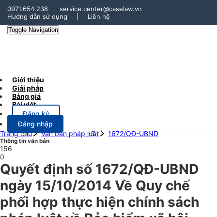
0971.654.238
service.center@caselaw.vn
Hướng dẫn sử dụng
|
Liên hệ
Toggle Navigation
Giới thiệu
Giải pháp
Bảng giá
Bài viết
Đăng ký
Đăng nhập
Trang chủ
Văn bản pháp luật
1672/QĐ-UBND
Thông tin văn bản
156
0
Quyết định số 1672/QĐ-UBND
ngày 15/10/2014 Về Quy chế
phối hợp thực hiện chính sách