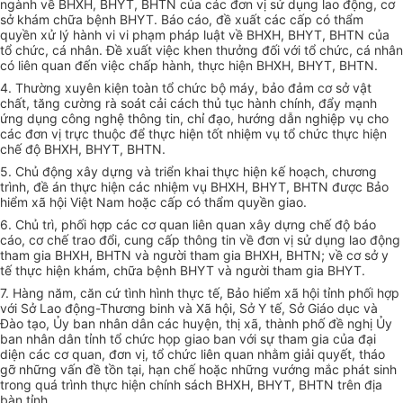
ngành về BHXH, BHYT, BHTN của các đơn vị sử dụng lao động, cơ
sở khám chữa bệnh BHYT. Báo cáo, đề xuất các cấp có thẩm
quyền xử lý hành vi vi phạm pháp luật về BHXH, BHYT, BHTN của
tổ chức, cá nhân. Đề xuất việc khen thưởng đối với tổ chức, cá nhân
có liên quan đến việc chấp hành, thực hiện BHXH, BHYT, BHTN.
4. Thường xuyên kiện toàn tổ chức bộ máy, bảo đảm cơ sở vật
chất, tăng cường rà soát cải cách thủ tục hành chính, đẩy mạnh
ứng dụng công nghệ thông tin, chỉ đạo, hướng dẫn nghiệp vụ cho
các đơn vị trực thuộc để thực hiện tốt nhiệm vụ tổ chức thực hiện
chế độ BHXH, BHYT, BHTN.
5. Chủ động xây dựng và triển khai thực hiện kế hoạch, chương
trình, đề án thực hiện các nhiệm vụ BHXH, BHYT, BHTN được Bảo
hiểm xã hội Việt Nam hoặc cấp có thẩm quyền giao.
6. Chủ trì, phối hợp các cơ quan liên quan xây dựng chế độ báo
cáo, cơ chế trao đổi, cung cấp thông tin về đơn vị sử dụng lao động
tham gia BHXH, BHTN và người tham gia BHXH, BHTN; về cơ sở y
tế thực hiện khám, chữa bệnh BHYT và người tham gia BHYT.
7. Hàng năm, căn cứ tình hình thực tế, Bảo hiểm xã hội tỉnh phối hợp
với Sở Lao động-Thương binh và Xã hội, Sở Y tế, Sở Giáo dục và
Đào tạo, Ủy ban nhân dân các huyện, thị xã, thành phố đề nghị Ủy
ban nhân dân tỉnh tổ chức họp giao ban với sự tham gia của đại
diện các cơ quan, đơn vị, tổ chức liên quan nhằm giải quyết, tháo
gỡ những vấn đề tồn tại, hạn chế hoặc những vướng mắc phát sinh
trong quá trình thực hiện chính sách BHXH, BHYT, BHTN trên địa
bàn tỉnh.