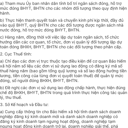
a) Tham mưu Ủy ban nhân dân tỉnh bố trí ngân sách đóng, hỗ trợ
mức đóng BHYT, BHTN cho các nhóm đối tượng theo quy định hiện
hành.
b) Thực hiện thanh quyết toán và chuyển kinh phí kịp thời, đầy đủ
vào quỹ BHYT, quỹ BHTN cho các đối tượng được ngân sách nhà
nước đóng, hỗ trợ mức đóng BHYT, BHTN.
c) Hàng năm, đồng thời với việc lập dự toán ngân sách, tổ chức
hướng dẫn các cơ quan, tổ chức, đơn vị quản lý đối tượng lập dự
toán đóng BHXH, BHYT, BHTN cho các đối tượng theo phân cấp.
2. Cục Thuế tỉnh:
a) Chỉ đạo các đơn vị trực thuộc tạo điều kiện để cơ quan Bảo hiểm
xã hội nắm số liệu các đơn vị sử dụng lao động có đăng ký mã số
thuế hàng năm (bao gồm tổng quỹ lương và số lao động hưởng tiền
lương, tiền công của từng đơn vị quyết toán thuế) để quản lý mức
đóng, số người đóng BHXH, BHYT, BHTN.
b) Đề nghị các đơn vị sử dụng lao động chấp hành, thực hiện đúng
chế độ BHXH, BHYT, BHTN trong quá trình thực hiện công tác quản
lý, thu thuế.
3. Sở Kế hoạch và Đầu tư:
a) Cung cấp thông tin cho Bảo hiểm xã hội tỉnh danh sách doanh
nghiệp đăng ký kinh doanh mới và danh sách doanh nghiệp có
đăng ký kinh doanh tạm ngưng hoạt động, doanh nghiệp tạm
ngưng hoạt động kinh doanh trở lại, doanh nghiệp giải thể, phá