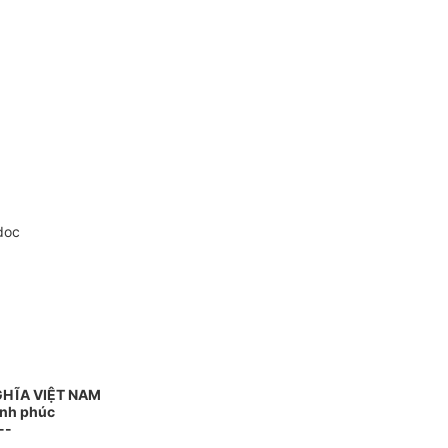
doc
GHĨA VIỆT NAM
ạnh phúc
--