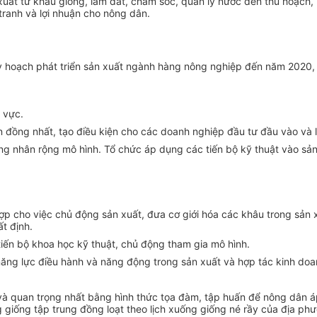
uất từ khâu giống, làm đất, chăm sóc, quản lý nước đến thu hoạch, 
 tranh và lợi nhuận cho nông dân.
y hoạch phát triển sản xuất ngành hàng nông nghiệp đến năm 2020, 
 vực.
ản đồng nhất, tạo điều kiện cho các doanh nghiệp đầu tư đầu vào và l
ng nhân rộng mô hình. Tổ chức áp dụng các tiến bộ kỹ thuật vào sản
ợp cho việc chủ động sản xuất, đưa cơ giới hóa các khâu trong sản 
t định.
tiến bộ khoa học kỹ thuật, chủ động tham gia mô hình.
 năng lực điều hành và năng động trong sản xuất và hợp tác kinh doa
à quan trọng nhất bằng hình thức tọa đàm, tập huấn để nông dân áp 
g giống tập trung đồng loạt theo lịch xuống giống né rầy của địa ph