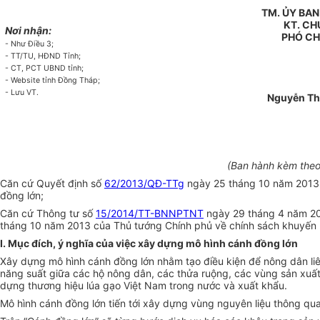
TM. ỦY BA
KT. CH
Nơi nhận:
PHÓ CH
- Như Điều 3;
- TT/TU, HĐND Tỉnh;
- CT, PCT UBND tỉnh;
- Website tỉnh Đồng Tháp;
- Lưu VT.
Nguyễn T
(Ban hành kèm theo
Căn cứ Quyết định số
62/2013/QĐ-TTg
ngày 25 tháng 10 năm 2013 c
đồng lớn;
Căn cứ Thông tư số
15/2014/TT-BNNPTNT
ngày 29 tháng 4 năm 201
tháng 10 năm 2013 của Thủ tướng Chính phủ về chính sách khuyến khí
I. Mục đích, ý nghĩa của việc xây dựng mô hình cánh đồng lớn
Xây dựng mô hình cánh đồng lớn nhằm tạo điều kiện để nông dân liên
năng suất giữa các hộ nông dân, các thửa ruộng, các vùng sản xuất,
dựng thương hiệu lúa gạo Việt Nam trong nước và xuất khẩu.
Mô hình cánh đồng lớn tiến tới xây dựng vùng nguyên liệu thông qua 