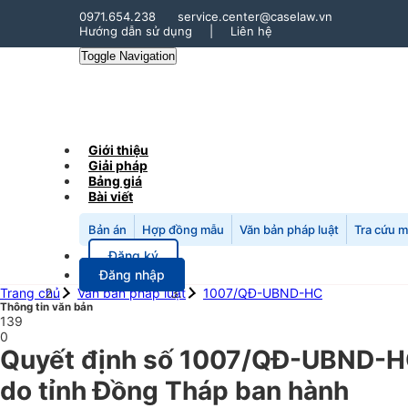
0971.654.238
service.center@caselaw.vn
Hướng dẫn sử dụng
|
Liên hệ
Toggle Navigation
Giới thiệu
Giải pháp
Bảng giá
Bài viết
Bản án
Hợp đồng mẫu
Văn bản pháp luật
Tra cứu 
Đăng ký
Đăng nhập
Trang chủ
Văn bản pháp luật
1007/QĐ-UBND-HC
Thông tin văn bản
139
0
Quyết định số 1007/QĐ-UBND-HC 
do tỉnh Đồng Tháp ban hành