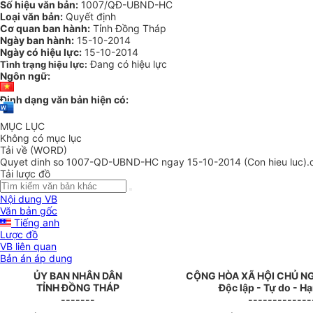
Số hiệu văn bản:
1007/QĐ-UBND-HC
Loại văn bản:
Quyết định
Cơ quan ban hành:
Tỉnh Đồng Tháp
Ngày ban hành:
15-10-2014
Ngày có hiệu lực:
15-10-2014
Đang có hiệu lực
Tình trạng hiệu lực:
Ngôn ngữ:
Định dạng văn bản hiện có:
MỤC LỤC
Không có mục lục
Tải về (WORD)
Quyet dinh so 1007-QD-UBND-HC ngay 15-10-2014 (Con hieu luc).
Tải lược đồ
Nội dung VB
Văn bản gốc
Tiếng anh
Lược đồ
VB liên quan
Bản án áp dụng
ỦY BAN NHÂN DÂN
CỘNG HÒA XÃ HỘI CHỦ N
TỈNH ĐỒNG THÁP
Độc lập - Tự do - H
-------
-------------