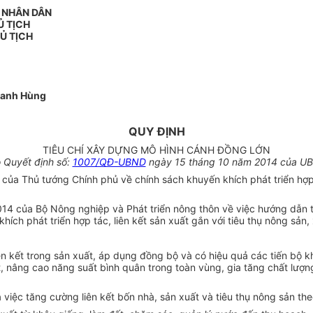
N NHÂN DÂN
Ủ TỊCH
Ủ TỊCH
hanh Hùng
QUY ĐỊNH
TIÊU CHÍ XÂY DỰNG MÔ HÌNH CÁNH ĐỒNG LỚN
 Quyết định số:
1007/QĐ-UBND
ngày 15 tháng 10 năm 2014 của UB
ủa Thủ tướng Chính phủ về chính sách khuyến khích phát triển hợp t
4 của Bộ Nông nghiệp và Phát triển nông thôn về việc hướng dẫn th
ch phát triển hợp tác, liên kết sản xuất gắn với tiêu thụ nông sản
 kết trong sản xuất, áp dụng đồng bộ và có hiệu quả các tiến bộ kho
 nâng cao năng suất bình quân trong toàn vùng, gia tăng chất lượng 
việc tăng cường liên kết bốn nhà, sản xuất và tiêu thụ nông sản theo