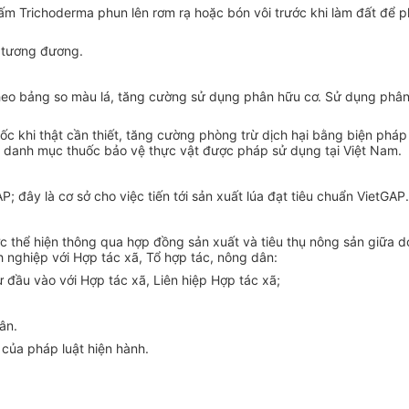
nấm Trichoderma phun lên rơm rạ hoặc bón vôi trước khi làm đất để 
c tương đương.
 theo bảng so màu lá, tăng cường sử dụng phân hữu cơ. Sử dụng phâ
ốc khi thật cần thiết, tăng cường phòng trừ dịch hại bằng biện pháp
ng danh mục thuốc bảo vệ thực vật được pháp sử dụng tại Việt Nam.
; đây là cơ sở cho việc tiến tới sản xuất lúa đạt tiêu chuẩn VietGAP.
ợc thể hiện thông qua hợp đồng sản xuất và tiêu thụ nông sản giữa d
h nghiệp với Hợp tác xã, Tổ hợp tác, nông dân:
 đầu vào với Hợp tác xã, Liên hiệp Hợp tác xã;
ân.
 của pháp luật hiện hành.