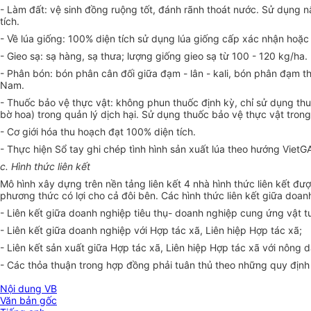
- Làm đất: vệ sinh đồng ruộng tốt, đánh rãnh thoát nước. Sử dụng 
tích.
- Về lúa giống: 100% diện tích sử dụng lúa giống cấp xác nhận hoặ
- Gieo sạ: sạ hàng, sạ thưa; lượng giống gieo sạ từ 100 - 120 kg/ha.
- Phân bón: bón phân cân đối giữa đạm - lân - kali, bón phân đạm
Nam.
- Thuốc bảo vệ thực vật: không phun thuốc định kỳ, chỉ sử dụng thu
bờ hoa) trong quản lý dịch hại. Sử dụng thuốc bảo vệ thực vật tro
- Cơ giới hóa thu hoạch đạt 100% diện tích.
- Thực hiện Sổ tay ghi chép tình hình sản xuất lúa theo hướng VietGAP
c. Hình thức liên kết
Mô hình xây dựng trên nền tảng liên kết 4 nhà hình thức liên kết đư
phương thức có lợi cho cả đôi bên. Các hình thức liên kết giữa doan
- Liên kết giữa doanh nghiệp tiêu thụ- doanh nghiệp cung ứng vật tư
- Liên kết giữa doanh nghiệp với Hợp tác xã, Liên hiệp Hợp tác xã;
- Liên kết sản xuất giữa Hợp tác xã, Liên hiệp Hợp tác xã với nông d
- Các thỏa thuận trong hợp đồng phải tuân thủ theo những quy định
Nội dung VB
Văn bản gốc