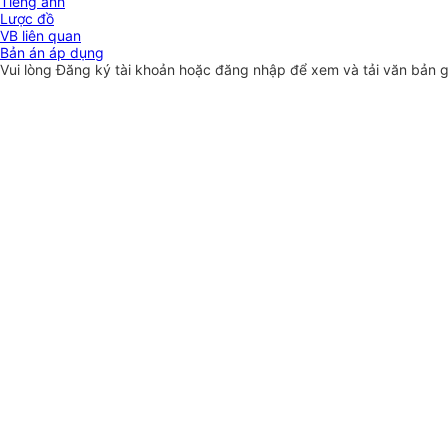
Tiếng anh
Lược đồ
VB liên quan
Bản án áp dụng
Vui lòng
Đăng ký
tài khoản hoặc
đăng nhập
để xem và tải văn bản 