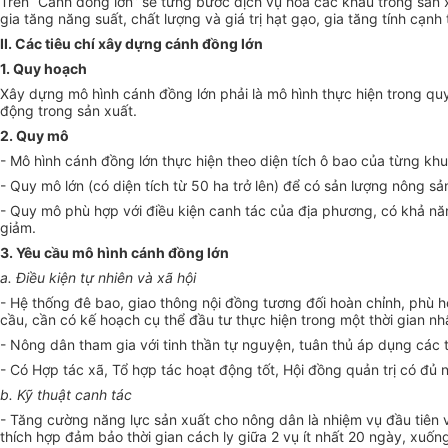
Trên “Cánh đồng lớn” sẽ từng bước dịch vụ hóa các khâu trong sản x
gia tăng năng suất, chất lượng và giá trị hạt gạo, gia tăng tính cạnh
II. Các tiêu chí xây dựng cánh đồng lớn
1. Quy hoạch
Xây dựng mô hình cánh đồng lớn phải là mô hình thực hiện trong qu
động trong sản xuất.
2. Quy mô
- Mô hình cánh đồng lớn thực hiện theo diện tích ô bao của từng khu
- Quy mô lớn (có diện tích từ 50 ha trở lên) để có sản lượng nông s
- Quy mô phù hợp với điều kiện canh tác của địa phương, có khả nă
giảm.
3. Yêu cầu mô hình cánh đồng lớn
a. Điều kiện tự nhiên và xã hội
- Hệ thống đê bao, giao thông nội đồng tương đối hoàn chỉnh, phù h
cầu, cần có kế hoạch cụ thể đầu tư thực hiện trong một thời gian nhấ
- Nông dân tham gia với tinh thần tự nguyện, tuân thủ áp dụng các 
- Có Hợp tác xã, Tổ hợp tác hoạt động tốt, Hội đồng quản trị có đủ
b. Kỹ thuật canh tác
- Tăng cường năng lực sản xuất cho nông dân là nhiệm vụ đầu tiên v
thích hợp đảm bảo thời gian cách ly giữa 2 vụ ít nhất 20 ngày, xuốn