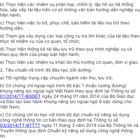
b) Thực hiện các nhiệm vụ phân loại, chỉnh lý, lập hồ sơ, hệ thống
hóa, sắp xếp tài liệu trên cơ sở những văn bản hướng dẫn nghiệp vụ
hiện hành;
c) Thực hiện việc tu bổ, phục chế, bảo hiểm tài liệu lưu trữ theo
hướng dẫn;
d) Tham gia xây dựng các loại công cụ tra tìm khác của tài liệu theo
thực tế nhiệm vụ của cơ quan, tổ chức;
đ) Thực hiện thống kê tài liệu lưu trữ theo quy trình nghiệp vụ và
theo quy định của pháp luật hiện hành;
e) Thực hiện các nhiệm vụ khác do thủ trưởng cơ quan, đơn vị giao.
2. Tiêu chuẩn về trình độ đào tạo, bồi dưỡng:
a) Tốt nghiệp trung cấp chuyên ngành văn thư, lưu trữ;
b) Có chứng chỉ ngoại ngữ trình độ bậc 1 (hoặc tương đương)
khung năng lực ngoại ngữ Việt Nam theo quy định tại Thông tư số
01/2014/TT-BGDĐT
ngày 24 tháng 01 năm 2014 của Bộ Giáo dục
và Đào tạo ban hành Khung năng lực ngoại ngữ 6 bậc dùng cho
Việt Nam;
c) Có chứng chỉ tin học với trình độ đạt chuẩn kỹ năng sử dụng
công nghệ thông tin cơ bản theo quy định tại Thông tư số
03/2014/TT-BTTTT
ngày 11 tháng 3 năm 2014 của Bộ Thông tin và
Truyền thông quy định Chuẩn kỹ năng sử dụng công nghệ thông
tin.