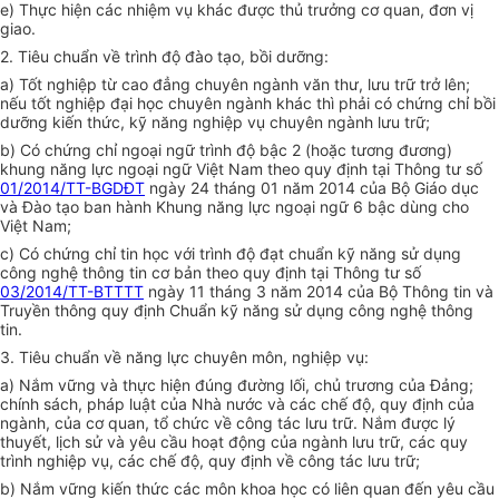
e) Thực hiện các nhiệm vụ khác được thủ trưởng cơ quan, đơn vị
giao.
2. Tiêu chuẩn về trình độ đào tạo, bồi dưỡng:
a) Tốt nghiệp từ cao đẳng chuyên ngành văn thư, lưu trữ trở lên;
nếu tốt nghiệp đại học chuyên ngành khác thì phải có chứng chỉ bồi
dưỡng kiến thức, kỹ năng nghiệp vụ chuyên ngành lưu trữ;
b) Có chứng chỉ ngoại ngữ trình độ bậc 2 (hoặc tương đương)
khung năng lực ngoại ngữ Việt Nam theo quy định tại Thông tư số
01/2014/TT-BGDĐT
ngày 24 tháng 01 năm 2014 của Bộ Giáo dục
và Đào tạo ban hành Khung năng lực ngoại ngữ 6 bậc dùng cho
Việt Nam;
c) Có chứng chỉ tin học với trình độ đạt chuẩn kỹ năng sử dụng
công nghệ thông tin cơ bản theo quy định tại Thông tư số
03/2014/TT-BTTTT
ngày 11 tháng 3 năm 2014 của Bộ Thông tin và
Truyền thông quy định Chuẩn kỹ năng sử dụng công nghệ thông
tin.
3. Tiêu chuẩn về năng lực chuyên môn, nghiệp vụ:
a) Nắm vững và thực hiện đúng đường lối, chủ trương của Đảng;
chính sách, pháp luật của Nhà nước và các chế độ, quy định của
ngành, của cơ quan, tổ chức về công tác lưu trữ. Nắm được lý
thuyết, lịch sử và yêu cầu hoạt động của ngành lưu trữ, các quy
trình nghiệp vụ, các chế độ, quy định về công tác lưu trữ;
b) Nắm vững kiến thức các môn khoa học có liên quan đến yêu cầu