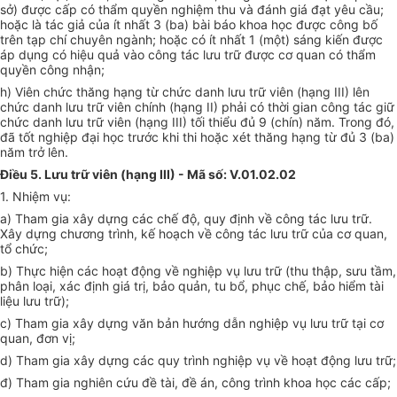
sở) được cấp có thẩm quyền nghiệm thu và đánh giá đạt yêu cầu;
hoặc là tác giả của ít nhất 3 (ba) bài báo khoa học được công bố
trên tạp chí chuyên ngành; hoặc có ít nhất 1 (một) sáng kiến được
áp dụng có hiệu quả vào công tác lưu trữ được cơ quan có thẩm
quyền công nhận;
h) Viên chức thăng hạng từ chức danh lưu trữ viên (hạng III) lên
chức danh lưu trữ viên chính (hạng II) phải có thời gian công tác giữ
chức danh lưu trữ viên (hạng III) tối thiểu đủ 9 (chín) năm. Trong đó,
đã tốt nghiệp đại học trước khi thi hoặc xét thăng hạng từ đủ 3 (ba)
năm trở lên.
Điều 5. Lưu trữ viên (hạng III) - Mã số: V.01.02.02
1. Nhiệm vụ:
a) Tham gia xây dựng các chế độ, quy định về công tác lưu trữ.
Xây dựng chương trình, kế hoạch về công tác lưu trữ của cơ quan,
tổ chức;
b) Thực hiện các hoạt động về nghiệp vụ lưu trữ (thu thập, sưu tầm,
phân loại, xác định giá trị, bảo quản, tu bổ, phục chế, bảo hiểm tài
liệu lưu trữ);
c) Tham gia xây dựng văn bản hướng dẫn nghiệp vụ lưu trữ tại cơ
quan, đơn vị;
d) Tham gia xây dựng các quy trình nghiệp vụ về hoạt động lưu trữ;
đ) Tham gia nghiên cứu đề tài, đề án, công trình khoa học các cấp;