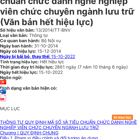
chuẩn chức danh nghề nghiệp
viên chức chuyên ngành lưu trữ
(Văn bản hết hiệu lực)
Số hiệu văn bản:
13/2014/TT-BNV
Loại văn bản:
Thông tư
Cơ quan ban hành:
Bộ Nội vụ
Ngày ban hành:
31-10-2014
Ngày có hiệu lực:
15-12-2014
Ngày bị bãi bỏ, thay thế:
15-10-2022
Hết hiệu lực
Tình trạng hiệu lực:
Thời gian duy trì hiệu lực:
2861 ngày
(
7 năm
10 tháng
6 ngày
)
Ngày hết hiệu lực:
15-10-2022
Ngôn ngữ:
Định dạng văn bản hiện có:
MỤC LỤC
In mục lục
THÔNG TƯ QUY ĐỊNH MÃ SỐ VÀ TIÊU CHUẨN CHỨC DANH NGHỀ
NGHIỆP VIÊN CHỨC CHUYÊN NGÀNH LƯU TRỮ
Chương I QUY ĐỊNH CHUNG
Điều 1. Phạm vi điều chỉnh và đối tượng áp dụng