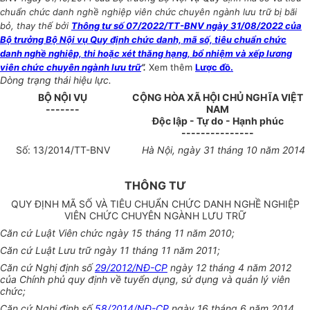
chuẩn chức danh nghề nghiệp viên chức chuyên ngành lưu trữ bị bãi
bỏ, thay thế bởi
Thông tư số 07/2022/TT-BNV ngày 31/08/2022 của
Bộ trưởng Bộ Nội vụ Quy định chức danh, mã số, tiêu chuẩn chức
danh nghề nghiệp, thi hoặc xét thăng hạng, bổ nhiệm và xếp lương
viên chức chuyên ngành lưu trữ
”.
Xem thêm
Lược đồ.
Dòng trạng thái hiệu lực.
B
Ộ
NỘI VỤ
CỘNG HÒA XÃ HỘI CHỦ NGHĨA VIỆT
-------
NAM
Độc lập - Tự do - Hạnh phúc
---------------
Số: 1
3/
2014/TT-BNV
Hà Nội, ngày 31 tháng 10 năm 2014
THÔNG TƯ
QUY ĐỊNH MÃ SỐ VÀ TIÊU CHUẨN CHỨC DANH NGHỀ NGHIỆP
VIÊN CHỨC CHUYÊN NGÀNH LƯU TRỮ
Căn cứ Luật Viên chức ngày 15 tháng 11 năm 2010;
Căn cứ Luật Lưu trữ ngày 11 tháng 11 năm 2011;
Căn cứ Nghị định số
29/2012/NĐ-CP
ngày 12 tháng 4 năm 2012
của Chính phủ quy định về tuyển dụng, sử dụng và quản lý viên
chức;
Căn cứ Nghị định số
58/2014/NĐ-CP
ngày 16 tháng 6 năm 2014