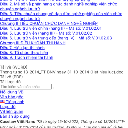
Điều 2. Mã số và phân hạng chức danh nghề nghiệp viên chức
chuyên ngành lưu trữ
Điều 3. Tiêu chuẩn chung về đạo đức nghề nghiệp của viên chức
chuyên ngành lưu trữ
Chương II TIÊU CHUẨN CHỨC DANH NGHỀ NGHIỆP
Điều 4. Lưu trữ viên chính (hạng II) - Mã số: V.01.02.01
Điều 5. Lưu trữ viên (hạng III) - Mã số: V.01.02.02
Điều 6. Lưu trữ viên trung cấp (hạng IV) - Mã số: V.01.02.03
Chương III ĐIỀU KHOẢN THI HÀNH
Điều 7. Hiệu lực thi hành
Điều 8. Tổ chức thực hiện
Điều 9. Trách nhiệm thi hành
Tải về (WORD)
Thong tu so 13-2014_TT-BNV ngay 31-10-2014 (Het hieu luc).doc
Tải về (PDF)
Tải lược đồ
Nội dung VB
Văn bản gốc
Tiếng anh
Lược đồ
VB liên quan
Bản án áp dụng
Caselaw Việt Nam:
“Kể từ ngày 15-10-2022, Thông tư số 13/2014/TT-
BNV ngày 31/10/2014 của Bộ trưởng Bộ Nội vụ Quy định mã số và tiêu