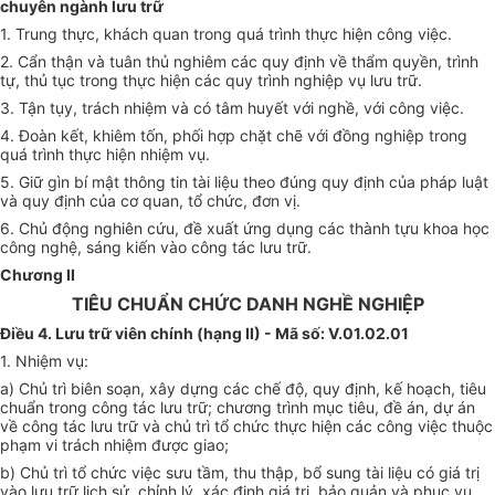
chuyên ngành lưu trữ
1. Trung thực, khách quan trong quá trình thực hiện công việc.
2. Cẩn thận và tuân thủ nghiêm các quy định về thẩm quyền, trình
tự, thủ tục trong thực hiện các quy trình nghiệp vụ lưu trữ.
3. Tận tụy, trách nhiệm và có tâm huyết với nghề, với công việc.
4. Đoàn kết, khiêm tốn, phối hợp chặt chẽ với đồng nghiệp trong
quá trình thực hiện nhiệm vụ.
5. Giữ gìn bí mật thông tin tài liệu theo đúng quy định của pháp luật
và quy định của cơ quan, tổ chức, đơn vị.
6. Chủ động nghiên cứu, đề xuất ứng dụng các thành tựu khoa học
công nghệ, sáng kiến vào công tác lưu trữ.
Chương II
TIÊU CHUẨN CHỨC DANH NGHỀ NGHIỆP
Điều 4. Lưu trữ viên chính (hạng II) - Mã số: V.01.02.01
1. Nhiệm vụ:
a) Chủ trì biên soạn, xây dựng các chế độ, quy định, kế hoạch, tiêu
chuẩn trong công tác lưu trữ; chương trình mục tiêu, đề án, dự án
về công tác lưu trữ và chủ trì tổ chức thực hiện các công việc thuộc
phạm vi trách nhiệm được giao;
b) Chủ trì tổ chức việc sưu tầm, thu thập, bổ sung tài liệu có giá trị
vào lưu trữ lịch sử, chỉnh lý, xác định giá trị, bảo quản và phục vụ