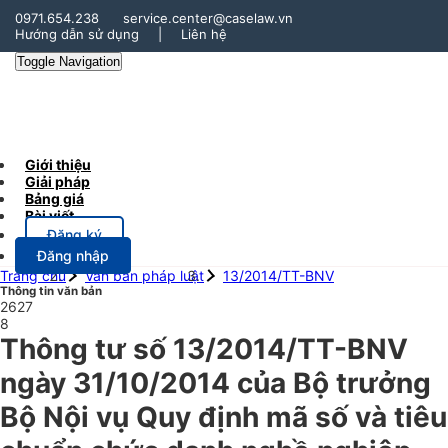
0971.654.238
service.center@caselaw.vn
Hướng dẫn sử dụng
|
Liên hệ
Toggle Navigation
Giới thiệu
Giải pháp
Bảng giá
Bài viết
Đăng ký
Đăng nhập
Trang chủ
Văn bản pháp luật
13/2014/TT-BNV
Thông tin văn bản
2627
8
Thông tư số 13/2014/TT-BNV
ngày 31/10/2014 của Bộ trưởng
Bộ Nội vụ Quy định mã số và tiêu