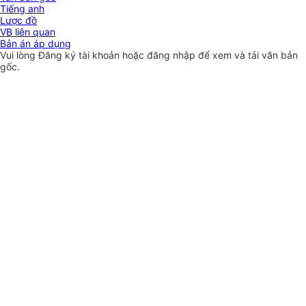
Tiếng anh
Lược đồ
VB liên quan
Bản án áp dụng
Vui lòng
Đăng ký
tài khoản hoặc
đăng nhập
để xem và tải văn bản
gốc.