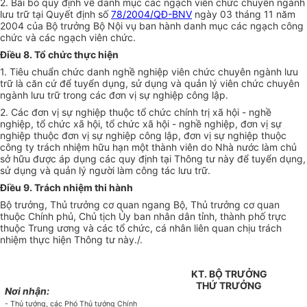
2. Bãi bỏ quy định về danh mục các ngạch viên chức chuyên ngành
lưu trữ tại Quyết định số
78/2004/QĐ-BNV
ngày 03 tháng 11 năm
2004 của Bộ trưởng Bộ Nội vụ ban hành danh mục các ngạch công
chức và các ngạch viên chức.
Điều 8. Tổ chức thực hiện
1. Tiêu chuẩn chức danh nghề nghiệp viên chức chuyên ngành lưu
trữ là căn cứ để tuyển dụng, sử dụng và quản lý viên chức chuyên
ngành lưu trữ trong các đơn vị sự nghiệp công lập.
2. Các đơn vị sự nghiệp thuộc tổ chức chính trị xã hội - nghề
nghiệp, tổ chức xã hội, tổ chức xã hội - nghề nghiệp, đơn vị sự
nghiệp thuộc đơn vị sự nghiệp công lập, đơn vị sự nghiệp thuộc
công ty trách nhiệm hữu hạn một thành viên do Nhà nước làm chủ
sở hữu được áp dụng các quy định tại Thông tư này để tuyển dụng,
sử dụng và quản lý người làm công tác lưu trữ.
Điều 9. Trách nhiệm thi hành
Bộ trưởng, Thủ trưởng cơ quan ngang Bộ, Thủ trưởng cơ quan
thuộc Chính phủ, Chủ tịch Ủy ban nhân dân tỉnh, thành phố trực
thuộc Trung ương và các tổ chức, cá nhân liên quan chịu trách
nhiệm thực hiện Thông tư này./.
KT. BỘ TRƯỞNG
THỨ TRƯỞNG
Nơi nhận:
- Thủ tướng, các Phó Thủ tướng Chính