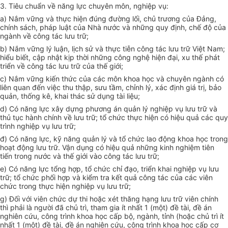
3. Tiêu chuẩn về năng lực chuyên môn, nghiệp vụ:
a) Nắm vững và thực hiện đúng đường lối, chủ trương của Đảng,
chính sách, pháp luật của Nhà nước và những quy định, chế độ của
ngành về công tác lưu trữ;
b) Nắm vững lý luận, lịch sử và thực tiễn công tác lưu trữ Việt Nam;
hiểu biết, cập nhật kịp thời những công nghệ hiện đại, xu thế phát
triển về công tác lưu trữ của thế giới;
c) Nắm vững kiến thức của các môn khoa học và chuyên ngành có
liên quan đến việc thu thập, sưu tầm, chỉnh lý, xác định giá trị, bảo
quản, thống kê, khai thác sử dụng tài liệu;
d) Có năng lực xây dựng phương án quản lý nghiệp vụ lưu trữ và
thủ tục hành chính về lưu trữ; tổ chức thực hiện có hiệu quả các quy
trình nghiệp vụ lưu trữ;
đ) Có năng lực, kỹ năng quản lý và tổ chức lao động khoa học trong
hoạt động lưu trữ. Vận dụng có hiệu quả những kinh nghiệm tiên
tiến trong nước và thế giới vào công tác lưu trữ;
e) Có năng lực tổng hợp, tổ chức chỉ đạo, triển khai nghiệp vụ lưu
trữ; tổ chức phối hợp và kiểm tra kết quả công tác của các viên
chức trong thực hiện nghiệp vụ lưu trữ;
g) Đối với viên chức dự thi hoặc xét thăng hạng lưu trữ viên chính
thì phải là người đã chủ trì, tham gia ít nhất 1 (một) đề tài, đề án
nghiên cứu, công trình khoa học cấp bộ, ngành, tỉnh (hoặc chủ trì ít
nhất 1 (một) đề tài, đề án nghiên cứu, công trình khoa học cấp cơ