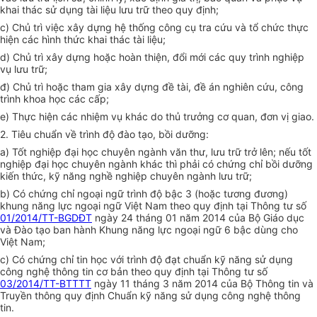
khai thác sử dụng tài liệu lưu trữ theo quy định;
c) Chủ trì việc xây dựng hệ thống công cụ tra cứu và tổ chức thực
hiện các hình thức khai thác tài liệu;
d) Chủ trì xây dựng hoặc hoàn thiện, đổi mới các quy trình nghiệp
vụ lưu trữ;
đ) Chủ trì hoặc tham gia xây dựng đề tài, đề án nghiên cứu, công
trình khoa học các cấp;
e) Thực hiện các nhiệm vụ khác do thủ trưởng cơ quan, đơn vị giao.
2. Tiêu chuẩn về trình độ đào tạo, bồi dưỡng:
a) Tốt nghiệp đại học chuyên ngành văn thư, lưu trữ trở lên; nếu tốt
nghiệp đại học chuyên ngành khác thì phải có chứng chỉ bồi dưỡng
kiến thức, kỹ năng nghề nghiệp chuyên ngành lưu trữ;
b) Có chứng chỉ ngoại ngữ trình độ bậc 3 (hoặc tương đương)
khung năng lực ngoại ngữ Việt Nam theo quy định tại Thông tư số
01/2014/TT-BGDĐT
ngày 24 tháng 01 năm 2014 của Bộ Giáo dục
và Đào tạo ban hành Khung năng lực ngoại ngữ 6 bậc dùng cho
Việt Nam;
c) Có chứng chỉ tin học với trình độ đạt chuẩn kỹ năng sử dụng
công nghệ thông tin cơ bản theo quy định tại Thông tư số
03/2014/TT-BTTTT
ngày 11 tháng 3 năm 2014 của Bộ Thông tin và
Truyền thông quy định Chuẩn kỹ năng sử dụng công nghệ thông
tin.