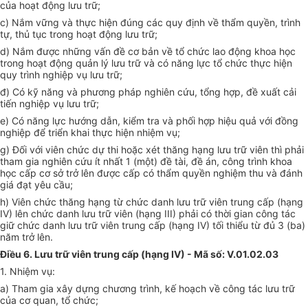
của hoạt động lưu trữ;
c) Nắm vững và thực hiện đúng các quy định về thẩm quyền, trình
tự, thủ tục trong hoạt động lưu trữ;
d) Nắm được những vấn đề cơ bản về tổ chức lao động khoa học
trong hoạt động quản lý lưu trữ và có năng lực tổ chức thực hiện
quy trình nghiệp vụ lưu trữ;
đ) Có kỹ năng và phương pháp nghiên cứu, tổng hợp, đề xuất cải
tiến nghiệp vụ lưu trữ;
e) Có năng lực hướng dẫn, kiểm tra và phối hợp hiệu quả với đồng
nghiệp để triển khai thực hiện nhiệm vụ;
g) Đối với viên chức dự thi hoặc xét thăng hạng lưu trữ viên thì phải
tham gia nghiên cứu ít nhất 1 (một) đề tài, đề án, công trình khoa
học cấp cơ sở trở lên được cấp có thẩm quyền nghiệm thu và đánh
giá đạt yêu cầu;
h) Viên chức thăng hạng từ chức danh lưu trữ viên trung cấp (hạng
IV) lên chức danh lưu trữ viên (hạng III) phải có thời gian công tác
giữ chức danh lưu trữ viên trung cấp (hạng IV) tối thiểu từ đủ 3 (ba)
năm trở lên.
Điều 6. Lưu trữ viên trung cấp (hạng IV) - Mã số: V.01.02.03
1. Nhiệm vụ:
a) Tham gia xây dựng chương trình, kế hoạch về công tác lưu trữ
của cơ quan, tổ chức;