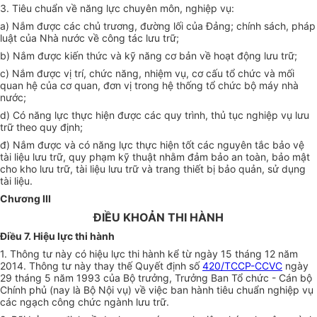
3. Tiêu chuẩn về năng lực chuyên môn, nghiệp vụ:
a) Nắm được các chủ trương, đường lối của Đảng; chính sách, pháp
luật của Nhà nước về công tác lưu trữ;
b) Nắm được kiến thức và kỹ năng cơ bản về hoạt động lưu trữ;
c) Nắm được vị trí, chức năng, nhiệm vụ, cơ cấu tổ chức và mối
quan hệ của cơ quan, đơn vị trong hệ thống tổ chức bộ máy nhà
nước;
d) Có năng lực thực hiện được các quy trình, thủ tục nghiệp vụ lưu
trữ theo quy định;
đ) Nắm được và có năng lực thực hiện tốt các nguyên tắc bảo vệ
tài liệu lưu trữ, quy phạm kỹ thuật nhằm đảm bảo an toàn, bảo mật
cho kho lưu trữ, tài liệu lưu trữ và trang thiết bị bảo quản, sử dụng
tài liệu.
Chương III
ĐIỀU KHOẢN THI HÀNH
Điều 7. Hiệu lực thi hành
1. Thông tư này có hiệu lực thi hành kể từ ngày 15 tháng 12 năm
2014. Thông tư này thay thế Quyết định số
420/TCCP-CCVC
ngày
29 tháng 5 năm 1993 của Bộ trưởng, Trưởng Ban Tổ chức - Cán bộ
Chính phủ (nay là Bộ Nội vụ) về việc ban hành tiêu chuẩn nghiệp vụ
các ngạch công chức ngành lưu trữ.