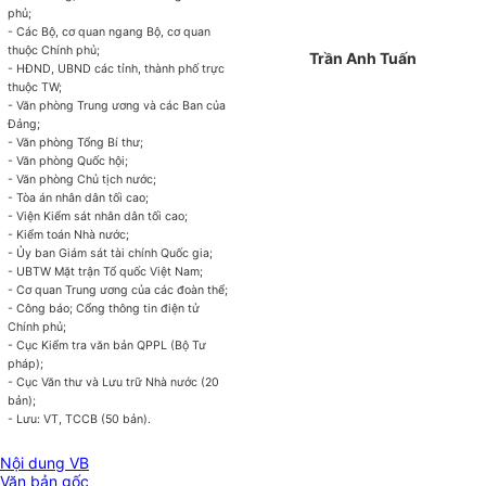
phủ;
- Các Bộ, cơ quan ngang Bộ, cơ quan
thuộc Chính phủ;
Trần Anh Tuấn
- HĐND, UBND các tỉnh, thành phố trực
thuộc TW;
- Văn phòng Trung ương và các Ban của
Đảng;
- Văn phòng Tổng Bí thư;
- Văn phòng Quốc hội;
- Văn phòng Chủ tịch nước;
- Tòa án nhân dân tối cao;
- Viện Kiểm sát nhân dân tối cao;
- Kiểm toán Nhà nước;
- Ủy ban Giám sát tài chính Quốc gia;
- UBTW Mặt trận Tổ quốc Việt Nam;
- Cơ quan Trung ương của các đoàn thể;
- Công báo; Cổng thông tin điện tử
Chính phủ;
- Cục Kiểm tra văn bản QPPL (Bộ Tư
pháp);
- Cục Văn thư và Lưu trữ Nhà nước (20
bản);
- Lưu: VT, TCCB (50 bản).
Nội dung VB
Văn bản gốc