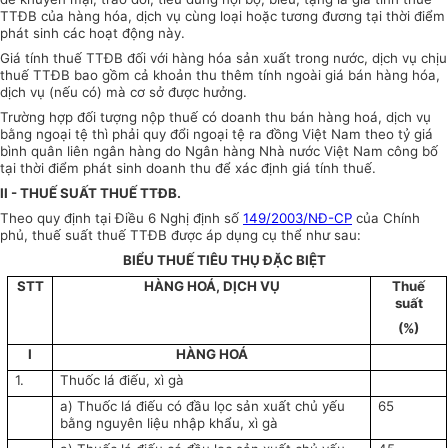
TTĐB của hàng hóa, dịch vụ cùng loại hoặc tương đương tại thời điểm
phát sinh các hoạt động này.
Giá tính thuế TTĐB đối với hàng hóa sản xuất trong nước, dịch vụ chịu
thuế TTĐB bao gồm cả khoản thu thêm tính ngoài giá bán hàng hóa,
dịch vụ (nếu có) mà cơ sở được hưởng.
Trường hợp đối tượng nộp thuế có doanh thu bán hàng hoá, dịch vụ
bằng ngoại tệ thì phải quy đổi ngoại tệ ra đồng Việt Nam theo tỷ giá
bình quân liên ngân hàng do Ngân hàng Nhà nước Việt Nam công bố
tại thời điểm phát sinh doanh thu để xác định giá tính thuế.
II - THUẾ SUẤT THUẾ TTĐB
.
Theo quy định tại Điều 6 Nghị định số
149/2003/NĐ-CP
của Chính
phủ, thuế suất thuế TTĐB được áp dụng cụ thể như sau:
BIỂU THUẾ TIÊU THỤ ĐẶC BIỆT
STT
HÀNG HOÁ, DỊCH VỤ
Thuế
suất
(%)
I
HÀNG HOÁ
1.
Thuốc lá điếu, xì gà
a) Thuốc lá điếu có đầu lọc sản xuất chủ yếu
65
bằng nguyên liệu nhập khẩu, xì gà