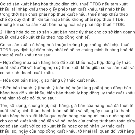
Cơ sở sản xuất hàng hóa thuộc diện chịu thuế TTĐB nếu tạm xuất
khẩu, tái nhập khẩu theo giấy phép tạm xuất khẩu, tái nhập khẩu,
trong thời hạn chưa phải nộp thuế xuất khẩu, thuế nhập khẩu theo
chế độ quy định thì khi tái nhập khẩu không phải nộp thuế TTĐB,
nhưng khi cơ sở sản xuất bán hàng hóa này phải nộp thuế TTĐB.
2. Hàng hóa do cơ sở sản xuất bán hoặc ủy thác cho cơ sở kinh doanh
xuất khẩu để xuất khẩu theo hợp đồng kinh tế.
Cơ sở sản xuất có hàng hoá thuộc trường hợp không phải chịu thuế
TTĐB quy định tại điểm này phải có hồ sơ chứng minh là hàng hoá đã
thực tế xuất khẩu như sau:
- Hợp đồng mua bán hàng hoá để xuất khẩu hoặc hợp đồng ủy thác
xuất khẩu đối với trường hợp uỷ thác xuất khẩu giữa cơ sở sản xuất và
cơ sở kinh doanh xuất khẩu.
- Hóa đơn bán hàng, giao hàng uỷ thác xuất khẩu.
- Biên bản thanh lý (thanh lý toàn bộ hoặc từng phần) hợp đồng bán
hàng hoá để xuất khẩu, biên bản thanh lý hợp đồng uỷ thác xuất khẩu
thể hiện rõ các nội dung sau:
Tên, số lượng, chủng loại, mặt hàng, giá bán của hàng hoá đã thực tế
xuất khẩu; hình thức thanh toán; số tiền và số, ngày chứng từ thanh
toán hàng hoá xuất khẩu qua ngân hàng của người mua nước ngoài
cho cơ sở xuất khẩu; số tiền và số, ngày của chứng từ thanh toán giữa
cơ sở sản xuất với cơ sở xuất khẩu hoặc cơ sở nhận uỷ thác xuất
khẩu; số, ngày của hợp đồng xuất khẩu, tờ khai Hải quan đối với hàng