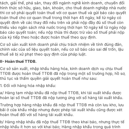
tách, giải thể, phá sản, thay đổi ngành nghề kinh doanh, chuyển đổi
hình thức sở hữu, giao, bán, khoán, cho thuê doanh nghiệp nhà nước
thì cơ sở phải quyết toán thuế với cơ quan thuế và gửi báo cáo quyết
toán thuế cho cơ quan thuế trong thời hạn 45 ngày, kể từ ngày có
quyết định về các thay đổi nêu trên và phải nộp đầy đủ số thuế còn
thiếu vào ngân sách nhà nước trong thời hạn 10 ngày kể từ ngày nộp
báo cáo quyết toán; nếu nộp thừa thì được trừ vào số thuế phải nộp
của kỳ tiếp theo hoặc được hoàn thuế theo quy định.
Cơ sở sản xuất kinh doanh phải chịu trách nhiệm về tính đúng đắn,
chính xác của số liệu quyết toán, nếu cơ sở báo cáo sai để trốn, lậu
thuế sẽ bị xử phạt theo quy định của pháp luật.
II- Hoàn thuế TTĐB
.
Cơ sở sản xuất, nhập khẩu hàng hóa, kinh doanh dịch vụ chịu thuế
TTĐB được hoàn thuế TTĐB đã nộp trong một số trường hợp, hồ sơ,
thủ tục và thẩm quyền giải quyết hoàn thuế như sau:
1. Đối với hàng hóa nhập khẩu:
a/ Hàng tạm nhập khẩu đã nộp thuế TTĐB, khi tái xuất khẩu được
hoàn lại số thuế TTĐB đã nộp tương ứng với số hàng tái xuất khẩu.
Trường hợp hàng nhập khẩu đã nộp thuế TTĐB mà còn lưu kho, lưu
bãi ở cửa khẩu nhập nhưng được phép tái xuất khẩu cũng được xét
hoàn thuế đối với số hàng tái xuất khẩu.
b/ Hàng nhập khẩu đã nộp thuế TTĐB theo khai báo, nhưng thực tế
nhập khẩu ít hơn so với khai báo; Hàng nhập khẩu trong quá trình