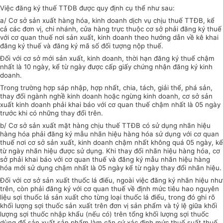
Việc đăng ký thuế TTĐB được quy định cụ thể như sau:
a/ Cơ sở sản xuất hàng hóa, kinh doanh dịch vụ chịu thuế TTĐB, kể
cả các đơn vị, chi nhánh, cửa hàng trực thuộc cơ sở phải đăng ký thuế
với cơ quan thuế nơi sản xuất, kinh doanh theo hướng dẫn về kê khai
đăng ký thuế và đăng ký mã số đối tượng nộp thuế.
Đối với cơ sở mới sản xuất, kinh doanh, thời hạn đăng ký thuế chậm
nhất là 10 ngày, kể từ ngày được cấp giấy chứng nhận đăng ký kinh
doanh.
Trong trường hợp sáp nhập, hợp nhất, chia, tách, giải thể, phá sản,
thay đổi ngành nghề kinh doanh hoặc ngừng kinh doanh, cơ sở sản
xuất kinh doanh phải khai báo với cơ quan thuế chậm nhất là 05 ngày
trước khi có những thay đổi trên.
b/ Cơ sở sản xuất mặt hàng chịu thuế TTĐB có sử dụng nhãn hiệu
hàng hóa phải đăng ký mẫu nhãn hiệu hàng hóa sử dụng với cơ quan
thuế nơi cơ sở sản xuất, kinh doanh chậm nhất không quá 05 ngày, kể
từ ngày nhãn hiệu được sử dụng. Khi thay đổi nhãn hiệu hàng hóa, cơ
sở phải khai báo với cơ quan thuế và đăng ký mẫu nhãn hiệu hàng
hóa mới sử dụng chậm nhất là 05 ngày kể từ ngày thay đổi nhãn hiệu.
Đối với cơ sở sản xuất thuốc lá điếu, ngoài việc đăng ký nhãn hiệu như
trên, còn phải đăng ký với cơ quan thuế về định mức tiêu hao nguyên
liệu sợi thuốc lá sản xuất cho từng loại thuốc lá điếu, trong đó ghi rõ
khối lượng sợi thuốc sản xuất trên đơn vị sản phẩm và tỷ lệ giữa khối
lượng sợi thuốc nhập khẩu (nếu có) trên tổng khối lượng sợi thuốc
dùng để sản xuất sản phẩm làm căn cứ xác định mức thuế suất thuế