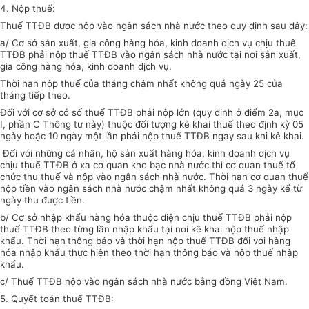
4. Nộp thuế:
Thuế TTĐB được nộp vào ngân sách nhà nước theo quy định sau đây:
a/ Cơ sở sản xuất, gia công hàng hóa, kinh doanh dịch vụ chịu thuế
TTĐB phải nộp thuế TTĐB vào ngân sách nhà nước tại nơi sản xuất,
gia công hàng hóa, kinh doanh dịch vụ.
Thời hạn nộp thuế của tháng chậm nhất không quá ngày 25 của
tháng tiếp theo.
Đối với cơ sở có số thuế TTĐB phải nộp lớn (quy định ở điểm 2a, mục
I, phần C Thông tư này) thuộc đối tượng kê khai thuế theo định kỳ 05
ngày hoặc 10 ngày một lần phải nộp thuế TTĐB ngay sau khi kê khai.
Đối với những cá nhân, hộ sản xuất hàng hóa, kinh doanh dịch vụ
chịu thuế TTĐB ở xa cơ quan kho bạc nhà nước thì cơ quan thuế tổ
chức thu thuế và nộp vào ngân sách nhà nước. Thời hạn cơ quan thuế
nộp tiền vào ngân sách nhà nước chậm nhất không quá 3 ngày kể từ
ngày thu được tiền.
b/ Cơ sở nhập khẩu hàng hóa thuộc diện chịu thuế TTĐB phải nộp
thuế TTĐB theo từng lần nhập khẩu tại nơi kê khai nộp thuế nhập
khẩu. Thời hạn
thông báo và thời hạn nộp thuế TTĐB đối với hàng
hóa nhập khẩu thực hiện theo thời hạn thông báo và nộp thuế nhập
khẩu.
c/ Thuế TTĐB nộp vào ngân sách nhà nước bằng đồng Việt Nam.
5. Quyết toán thuế TTĐB: