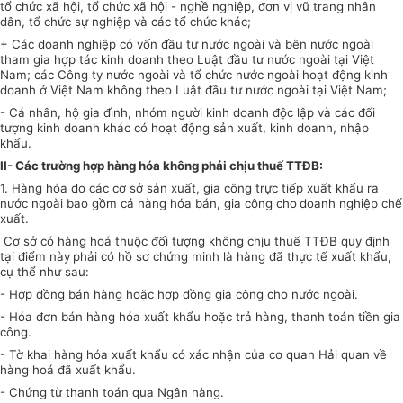
tổ chức xã hội, tổ chức xã hội - nghề nghiệp, đơn vị vũ trang nhân
dân, tổ chức sự nghiệp và các tổ chức khác;
+ Các doanh nghiệp có vốn đầu tư nước ngoài và bên nước ngoài
tham gia hợp tác kinh doanh theo Luật đầu tư nước ngoài tại Việt
Nam; các Công ty nước ngoài và tổ chức nước ngoài hoạt động kinh
doanh ở Việt Nam không theo Luật đầu tư nước ngoài tại Việt Nam;
- Cá nhân, hộ gia đình, nhóm người kinh doanh độc lập và các đối
tượng kinh doanh khác có hoạt động sản xuất, kinh doanh, nhập
khẩu.
II- Các trường hợp hàng hóa không phải chịu thuế TTĐB
:
1. Hàng hóa do các cơ sở sản xuất, gia công trực tiếp xuất khẩu ra
nước ngoài bao gồm cả hàng hóa bán, gia công cho
doanh nghiệp chế
xuất.
Cơ sở có hàng hoá thuộc đối tượng không chịu thuế TTĐB quy định
tại điểm này
phải có hồ sơ chứng minh là hàng đã thực tế xuất khẩu,
cụ thể như sau:
- Hợp đồng bán hàng hoặc hợp đồng gia công cho nước ngoài.
- Hóa đơn bán hàng hóa xuất khẩu hoặc trả hàng, thanh toán tiền gia
công.
- Tờ khai hàng hóa xuất khẩu có xác nhận của cơ quan Hải quan về
hàng hoá đã xuất khẩu.
- Chứng từ thanh toán qua Ngân hàng.