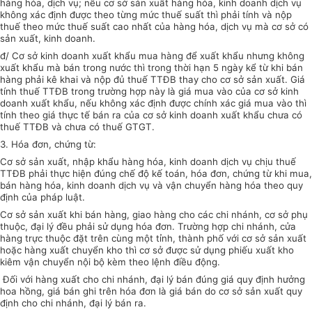
hàng hóa, dịch vụ; nếu cơ sở sản xuất hàng hóa, kinh doanh dịch vụ
không xác định được theo từng mức thuế suất thì phải tính và nộp
thuế theo mức thuế suất cao nhất của hàng hóa, dịch vụ mà cơ sở có
sản xuất, kinh doanh.
đ/ Cơ sở kinh doanh xuất khẩu mua hàng để xuất khẩu nhưng không
xuất khẩu mà bán trong nước thì trong thời hạn 5 ngày kể từ khi bán
hàng phải kê khai và nộp đủ thuế TTĐB thay cho cơ sở sản xuất. Giá
tính thuế TTĐB trong trường hợp này là giá mua vào của cơ sở kinh
doanh xuất khẩu, nếu không xác định được chính xác giá mua vào thì
tính theo giá thực tế bán ra của cơ sở kinh doanh xuất khẩu chưa có
thuế TTĐB và chưa có thuế GTGT.
3. Hóa đơn, chứng từ:
Cơ sở sản xuất, nhập khẩu hàng hóa, kinh doanh dịch vụ chịu thuế
TTĐB phải thực hiện đúng chế độ kế toán, hóa đơn, chứng từ khi mua,
bán hàng hóa, kinh doanh dịch vụ và vận chuyển hàng hóa theo quy
định của pháp luật.
Cơ sở sản xuất khi bán hàng, giao hàng cho các chi nhánh, cơ sở phụ
thuộc, đại lý đều phải sử dụng hóa đơn. Trường hợp chi nhánh, cửa
hàng trực thuộc đặt trên cùng một tỉnh, thành phố với cơ sở sản xuất
hoặc hàng xuất chuyển kho thì cơ sở được sử dụng phiếu xuất kho
kiêm vận chuyển nội bộ kèm theo lệnh điều động.
Đối với hàng xuất cho chi nhánh, đại lý bán đúng giá quy định hưởng
hoa hồng, giá bán ghi trên hóa đơn là giá bán do cơ sở sản xuất quy
định cho chi nhánh, đại lý bán ra.