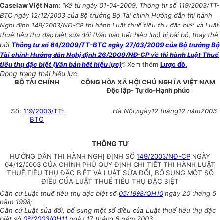
Caselaw Việt Nam:
“Kể từ ngày 01-04-2009, Thông tư số 119/2003/TT-
BTC ngày 12/12/2003 của Bộ trưởng Bộ Tài chính Hướng dẫn thi hành
Nghị định 149/2003/NĐ-CP thi hành Luật thuế tiêu thụ đặc biệt và Luật
thuế tiêu thụ đặc biệt sửa đổi (Văn bản hết hiệu lực) bị bãi bỏ, thay thế
bởi
Thông tư số 64/2009/TT-BTC ngày 27/03/2009 của Bộ trưởng Bộ
Tài chính Hướng dẫn Nghị định 26/2009/NĐ-CP về thi hành Luật Thuế
tiêu thụ đặc biệt (Văn bản hết hiệu lực)
”.
Xem thêm
Lược đồ.
Dòng trạng thái hiệu lực.
BỘ TÀI CHÍNH
CỘNG HÒA XÃ HỘI CHỦ NGHĨA VIỆT NAM
Độc lập- Tự do-Hạnh phúc
Số:
119/2003/TT-
Hà Nội
,
ngày12 tháng12 năm2003
BTC
THÔNG TƯ
HƯỚNG DẪN THI HÀNH NGHỊ ĐỊNH SỐ
149/2003/NĐ-CP
NGÀY
04/12/2003 CỦA CHÍNH PHỦ QUY ĐỊNH CHI TIẾT THI HÀNH LUẬT
THUẾ TIÊU THỤ ĐẶC BIỆT VÀ LUẬT SỬA ĐỔI, BỔ SUNG MỘT SỐ
ĐIỀU CỦA LUẬT THUẾ TIÊU THỤ ĐẶC BIỆT
Căn cứ Luật thuế tiêu thụ đặc biệt số
05/1998/QH10
ngày 20 tháng 5
năm 1998;
Căn cứ Luật sửa đổi, bổ sung một số điều của Luật thuế tiêu thụ đặc
biệt số
08/2003/QH11
ngày 17 tháng 6 năm 2003;