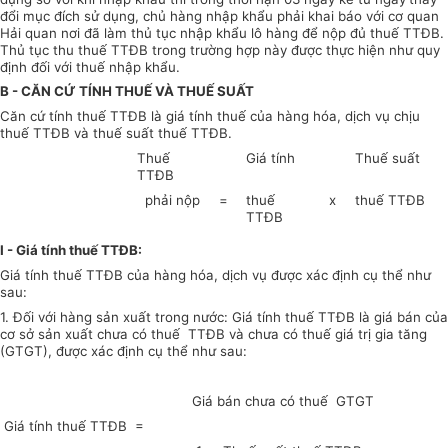
đổi mục đích sử dụng, chủ hàng nhập khẩu phải khai báo với cơ quan
Hải quan nơi đã làm thủ tục nhập khẩu lô hàng để nộp đủ thuế TTĐB.
Thủ tục thu thuế TTĐB trong trường hợp này được thực hiện như quy
định đối với thuế nhập khẩu.
B - CĂN CỨ TÍNH THUẾ VÀ THUẾ SUẤT
Căn cứ tính thuế TTĐB là giá tính thuế của hàng hóa, dịch vụ chịu
thuế TTĐB và thuế suất thuế TTĐB.
Thuế
Giá tính
Thuế suất
TTĐB
phải nộp
=
thuế
x
thuế TTĐB
TTĐB
I - Giá tính thuế TTĐB
:
Giá tính thuế TTĐB của hàng hóa, dịch vụ được xác định cụ thể như
sau:
1. Đối với hàng sản xuất trong nước: Giá tính thuế TTĐB là giá bán của
cơ sở sản xuất chưa có thuế TTĐB và chưa có thuế giá trị gia tăng
(GTGT), được xác định cụ thể như sau:
Giá bán chưa có thuế GTGT
Giá tính thuế TTĐB =