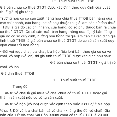
1 + Thuế suất thuế TTĐB
Giá bán chưa có thuế GTGT được xác định theo quy định của Luật
thuế giá trị gia tăng.
Trường hợp cơ sở sản xuất hàng hoá chịu thuế TTĐB bán hàng qua
các chi nhánh, cửa hàng, cơ sở phụ thuộc thì giá làm căn cứ tính thuế
TTĐB là giá do các chi nhánh, cửa hàng, cơ sở phụ thuộc bán ra chưa
có thuế GTGT. Cơ sở sản xuất bán hàng thông qua đại lý bán đúng
giá do cơ sở quy định, hưởng hoa hồng thì giá làm căn cứ xác định giá
tính thuế TTĐB là giá bán chưa có thuế GTGT do cơ sở sản xuất quy
định chưa trừ hoa hồng.
- Đối với rượu chai, bia chai, bia hộp (bia lon) bán theo giá có cả vỏ
chai, vỏ hộp (vỏ lon) thì giá tính thuế TTĐB được xác định như sau:
Giá bán chưa có thuế GTGT - giá trị vỏ
chai, vỏ lon
Giá tính thuế TTĐB =
1 + Thuế suất thuế TTĐB
Trong đó:
+ Giá trị vỏ chai là giá mua vỏ chai chưa có thuế GTGT hoặc giá
thành sản xuất nếu cơ sở tự sản xuất.
+ Giá trị vỏ hộp (vỏ lon) được xác định theo mức 3.800đ/lít bia hộp.
Ví dụ 1
:
Đối với bia chai bán cả vỏ chai (không thu đổi vỏ chai): Giá
bán của 1 lít bia chai Sài Gòn 330ml chưa có thuế GTGT là 20.000