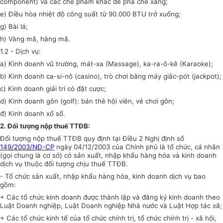
component) và các chế phẩm khác để pha chế xăng;
e) Điều hòa nhiệt độ công suất từ 90.000 BTU trở xuống;
g) Bài lá;
h) Vàng mã, hàng mã.
1.2 - Dịch vụ:
a) Kinh doanh vũ trường, mát-xa (Massage), ka-ra-ô-kê (Karaoke);
b) Kinh doanh ca-si-nô (casino), trò chơi bằng máy giắc-pót (jackpot);
c) Kinh doanh giải trí có đặt cược;
d) Kinh doanh gôn (golf): bán thẻ hội viên, vé chơi gôn;
đ) Kinh doanh xổ số.
2. Đối tượng nộp thuế TTĐB:
Đối tượng nộp thuế TTĐB quy định tại Điều 2 Nghị định số
149/2003/NĐ-CP
ngày 04/12/2003 của Chính phủ là tổ chức, cá nhân
(gọi chung là cơ sở) có sản xuất, nhập khẩu hàng hóa và kinh doanh
dịch vụ thuộc đối tượng chịu thuế TTĐB.
- Tổ chức sản xuất, nhập khẩu hàng hóa, kinh doanh dịch vụ bao
gồm:
+ Các tổ chức kinh doanh được thành lập và đăng ký kinh doanh theo
Luật Doanh nghiệp, Luật Doanh nghiệp Nhà nước và Luật Hợp tác xã;
+ Các tổ chức kinh tế của tổ chức chính trị, tổ chức chính trị - xã hội,