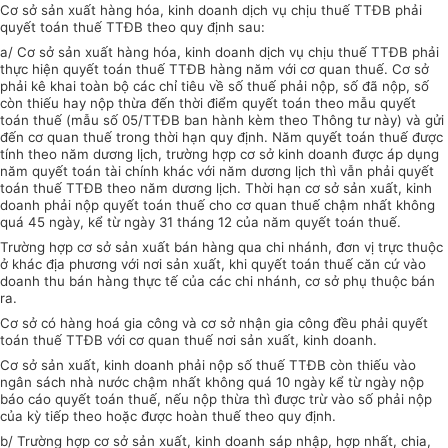
Cơ sở sản xuất hàng hóa, kinh doanh dịch vụ chịu thuế TTĐB phải
quyết toán thuế TTĐB theo quy định sau:
a/ Cơ sở sản xuất hàng hóa, kinh doanh dịch vụ chịu thuế TTĐB phải
thực hiện quyết toán thuế TTĐB hàng năm với cơ quan thuế. Cơ sở
phải kê khai toàn bộ các chỉ tiêu về số thuế phải nộp, số đã nộp, số
còn thiếu hay nộp thừa đến thời điểm quyết toán theo mẫu quyết
toán thuế (mẫu số 05/TTĐB ban hành kèm theo Thông tư này) và gửi
đến cơ quan thuế trong thời hạn quy định. Năm quyết toán thuế được
tính theo năm dương lịch, trường hợp cơ sở kinh doanh được áp dụng
năm quyết toán tài chính khác với năm dương lịch thì vẫn phải quyết
toán thuế TTĐB theo năm dương lịch. Thời hạn cơ sở sản xuất, kinh
doanh phải nộp quyết toán thuế cho cơ quan thuế chậm nhất không
quá 45 ngày, kể từ ngày 31 tháng 12 của năm quyết toán thuế.
Trường hợp cơ sở sản xuất bán hàng qua chi nhánh, đơn vị trực thuộc
ở khác địa phương với nơi sản xuất, khi quyết toán thuế căn cứ vào
doanh thu bán hàng thực tế của các chi nhánh, cơ sở phụ thuộc bán
ra.
Cơ sở có hàng hoá gia công và cơ sở nhận gia công đều phải quyết
toán thuế TTĐB với cơ quan thuế nơi sản xuất, kinh doanh.
Cơ sở sản xuất, kinh doanh phải nộp số thuế TTĐB còn thiếu vào
ngân sách nhà nước chậm nhất không quá 10 ngày kể từ ngày nộp
báo cáo quyết toán thuế, nếu nộp thừa thì được trừ vào số phải nộp
của kỳ tiếp theo hoặc được hoàn thuế theo quy định.
b/ Trường hợp cơ sở sản xuất, kinh doanh sáp nhập, hợp nhất, chia,