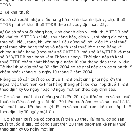
TTĐB.
2. Kê khai thuế:
Cơ sở sản xuất, nhập khẩu hàng hóa, kinh doanh dịch vụ chịu thuế
TTĐB phải kê khai thuế TTĐB theo các quy định sau đây:
a/ Cơ sở sản xuất hàng hóa, kinh doanh dịch vụ chịu thuế TTĐB phải
kê khai thuế TTĐB khi tiêu thụ hàng hóa, dịch vụ, trả hàng gia công,
trao đổi, biếu, tặng, khuyến mại, tiêu dùng nội bộ. Việc kê khai thuế
phải thực hiện hàng tháng và nộp tờ khai thuế kèm theo Bảng kê
chứng từ bán hàng (theo mẫu số 01/TTĐB, mẫu số 02A/TTĐB và mẫu
số 02B/TTĐB ban hành kèm Thông tư này). Thời gian nộp tờ khai
thuế TTĐB chậm nhất không quá ngày 10 của tháng tiếp theo. Ví dụ:
Tờ khai thuế của tháng 02 năm 2004 cơ sở phải nộp cho cơ quan thuế
chậm nhất không quá ngày 10 tháng 3 năm 2004.
Riêng cơ sở sản xuất có số thuế TTĐB phát sinh phải nộp lớn thì
ngoài việc thực hiện kê khai hàng tháng phải kê khai nộp thuế TTĐB
theo định kỳ 05 ngày hoặc 10 ngày một lần theo quy định sau:
+ Cơ sở sản xuất bia có công suất đến 20 triệu lít/năm, cơ sở sản xuất
thuốc lá điếu có công suất đến 20 triệu bao/năm, cơ sở sản xuất ô tô,
sản xuất máy điều hòa nhiệt độ, cơ sở sản xuất rượu kê khai nộp thuế
theo định kỳ 10 ngày một lần.
+ Cơ sở sản xuất bia có công suất trên 20 triệu lít/ năm, cơ sở sản
xuất thuốc lá điếu có công suất trên 20 triệu bao/năm kê khai thuế
theo định kỳ 05 ngày một lần.