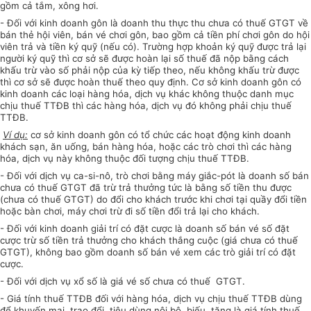
gồm cả tắm, xông hơi.
- Đối với kinh doanh gôn là doanh thu thực thu chưa có thuế GTGT về
bán thẻ hội viên, bán vé chơi gôn, bao gồm cả tiền phí chơi gôn do hội
viên trả và tiền ký quỹ (nếu có). Trường hợp khoản ký quỹ được trả lại
người ký quỹ thì cơ sở sẽ được hoàn lại số thuế đã nộp bằng cách
khấu trừ vào số phải nộp của kỳ tiếp theo, nếu không khấu trừ được
thì cơ sở sẽ được hoàn thuế theo quy định. Cơ sở kinh doanh gôn có
kinh doanh các loại hàng hóa, dịch vụ khác không thuộc danh mục
chịu thuế TTĐB thì các hàng hóa, dịch vụ đó không phải chịu thuế
TTĐB.
Ví dụ:
cơ sở kinh doanh gôn có tổ chức các hoạt động kinh doanh
khách sạn, ăn uống, bán hàng hóa, hoặc các trò chơi thì các hàng
hóa, dịch vụ này không thuộc đối tượng chịu thuế TTĐB.
- Đối với dịch vụ ca-si-nô, trò chơi bằng máy giắc-pót là doanh số bán
chưa có thuế GTGT đã trừ trả thưởng tức là bằng số tiền thu được
(chưa có thuế GTGT) do đổi cho khách trước khi chơi tại quầy đổi tiền
hoặc bàn chơi, máy chơi trừ đi số tiền đổi trả lại cho khách.
- Đối với kinh doanh giải trí có đặt cược là doanh số bán vé số đặt
cược trừ số tiền trả thưởng cho khách thắng cuộc (giá chưa có thuế
GTGT), không bao gồm doanh số bán vé xem các trò giải trí có đặt
cược.
- Đối với dịch vụ xổ số là giá vé số chưa có thuế GTGT.
- Giá tính thuế TTĐB đối với hàng hóa, dịch vụ chịu thuế TTĐB dùng
để khuyến mại, trao đổi, tiêu dùng nội bộ, biếu, tặng là giá tính thuế