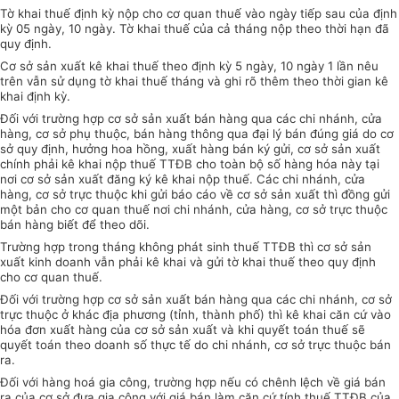
Tờ khai thuế định kỳ nộp cho cơ quan thuế vào ngày tiếp sau của định
kỳ 05 ngày, 10 ngày. Tờ khai thuế của cả tháng nộp theo thời hạn đã
quy định.
Cơ sở sản xuất kê khai thuế theo định kỳ 5 ngày, 10 ngày 1 lần nêu
trên vẫn sử dụng tờ khai thuế tháng và ghi rõ thêm theo thời gian kê
khai định kỳ.
Đối với trường hợp cơ sở sản xuất bán hàng qua các chi nhánh, cửa
hàng, cơ sở phụ thuộc, bán hàng thông qua đại lý bán đúng giá do cơ
sở quy định, hưởng hoa hồng, xuất hàng bán ký gửi, cơ sở sản xuất
chính phải kê khai nộp thuế TTĐB cho toàn bộ số hàng hóa này tại
nơi cơ sở sản xuất đăng ký kê khai nộp thuế. Các chi nhánh, cửa
hàng, cơ sở trực thuộc khi gửi báo cáo về cơ sở sản xuất thì đồng gửi
một bản cho cơ quan thuế nơi chi nhánh, cửa hàng, cơ sở trực thuộc
bán hàng biết để theo dõi.
Trường hợp trong tháng không phát sinh thuế TTĐB thì cơ sở sản
xuất kinh doanh vẫn phải kê khai và gửi tờ khai thuế theo quy định
cho cơ quan thuế.
Đối với trường hợp cơ sở sản xuất bán hàng qua các chi nhánh, cơ sở
trực thuộc ở khác địa phương (tỉnh, thành phố) thì kê khai căn cứ vào
hóa đơn xuất hàng của cơ sở sản xuất và khi quyết toán thuế sẽ
quyết toán theo doanh số thực tế do chi nhánh, cơ sở trực thuộc bán
ra.
Đối với hàng hoá gia công, trường hợp nếu có chênh lệch về giá bán
ra của cơ sở đưa gia công với giá bán làm căn cứ tính thuế TTĐB của