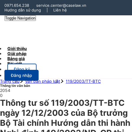
0971.654.238
service.center@caselaw.vn
Hướng dẫn sử dụng
|
Liên hệ
Toggle Navigation
Giới thiệu
Giải pháp
Bảng giá
Bài viết
Đăng ký
Đăng nhập
Trang chủ
Văn bản pháp luật
119/2003/TT-BTC
Thông tin văn bản
2054
0
Thông tư số 119/2003/TT-BTC
ngày 12/12/2003 của Bộ trưởng
Bộ Tài chính Hướng dẫn thi hành