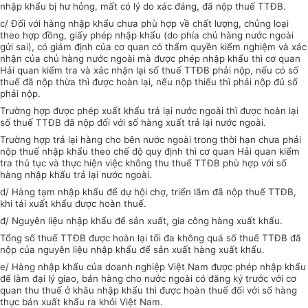
nhập khẩu bị hư hỏng, mất có lý do xác đáng, đã nộp thuế TTĐB.
c/ Đối với hàng nhập khẩu chưa phù hợp về chất lượng, chủng loại
theo hợp đồng, giấy phép nhập khẩu (do phía chủ hàng nước ngoài
gửi sai), có giám định của cơ quan có thẩm quyền kiểm nghiệm và xác
nhận của chủ hàng nước ngoài mà được phép nhập khẩu thì cơ quan
Hải quan kiểm tra và xác nhận lại số thuế TTĐB phải nộp, nếu có số
thuế đã nộp thừa thì được hoàn lại, nếu nộp thiếu thì phải nộp đủ số
phải nộp.
Trường hợp được phép xuất khẩu trả lại nước ngoài thì được hoàn lại
số thuế TTĐB đã nộp đối với số hàng xuất trả lại nước ngoài.
Trường hợp trả lại hàng cho bên nước ngoài trong thời hạn chưa phải
nộp thuế nhập khẩu theo chế độ quy định thì cơ quan Hải quan kiểm
tra thủ tục và thực hiện việc không thu thuế TTĐB phù hợp với số
hàng nhập khẩu trả lại nước ngoài.
d/ Hàng tạm nhập khẩu để dự hội chợ, triển lãm đã nộp thuế TTĐB,
khi tái xuất khẩu được hoàn thuế.
đ/ Nguyên liệu nhập khẩu để sản xuất, gia công hàng xuất khẩu.
Tổng số thuế TTĐB được hoàn lại tối đa không quá số thuế TTĐB đã
nộp của nguyên liệu nhập khẩu để sản xuất hàng xuất khẩu.
e/ Hàng nhập khẩu của doanh nghiệp Việt Nam được phép nhập khẩu
để làm đại lý giao, bán hàng cho nước ngoài có đăng ký trước với cơ
quan thu thuế ở khâu nhập khẩu thì được hoàn thuế đối với số hàng
thực bán xuất khẩu ra khỏi Việt Nam.