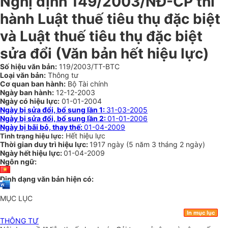
Nghị định 149/2003/NĐ-CP thi
hành Luật thuế tiêu thụ đặc biệt
và Luật thuế tiêu thụ đặc biệt
sửa đổi (Văn bản hết hiệu lực)
Số hiệu văn bản:
119/2003/TT-BTC
Loại văn bản:
Thông tư
Cơ quan ban hành:
Bộ Tài chính
Ngày ban hành:
12-12-2003
Ngày có hiệu lực:
01-01-2004
Ngày bị sửa đổi, bổ sung lần 1:
31-03-2005
Ngày bị sửa đổi, bổ sung lần 2:
01-01-2006
Ngày bị bãi bỏ, thay thế:
01-04-2009
Hết hiệu lực
Tình trạng hiệu lực:
Thời gian duy trì hiệu lực:
1917 ngày
(
5 năm
3 tháng
2 ngày
)
Ngày hết hiệu lực:
01-04-2009
Ngôn ngữ:
Định dạng văn bản hiện có:
MỤC LỤC
In mục lục
THÔNG TƯ