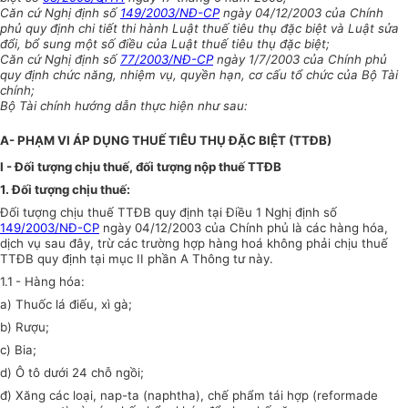
Căn cứ Nghị định số
149/2003/NĐ-CP
ngày 04/12/2003 của Chính
phủ quy định chi tiết thi hành Luật thuế tiêu thụ đặc biệt và Luật sửa
đổi, bổ sung một số điều của Luật thuế tiêu thụ đặc biệt;
Căn cứ Nghị định số
77/2003/NĐ-CP
ngày 1/7/2003 của Chính phủ
quy định chức năng, nhiệm vụ, quyền hạn, cơ cấu tổ chức của Bộ Tài
chính;
Bộ Tài chính hướng dẫn thực hiện như sau:
A- PHẠM VI ÁP DỤNG THUẾ TIÊU THỤ ĐẶC BIỆT (TTĐB)
I - Đối tượng chịu thuế, đối tượng nộp thuế TTĐB
1. Đối tượng chịu thuế:
Đối tượng chịu thuế TTĐB quy định tại Điều 1 Nghị định số
149/2003/NĐ-CP
ngày 04/12/2003 của Chính phủ là các hàng hóa,
dịch vụ sau đây, trừ các trường hợp hàng hoá không phải chịu thuế
TTĐB quy định tại mục II phần A Thông tư này.
1.1
- Hàng hóa:
a) Thuốc lá điếu, xì gà;
b) Rượu;
c) Bia;
d) Ô tô dưới 24 chỗ ngồi;
đ) Xăng các loại, nap-ta (naphtha), chế phẩm tái hợp (reformade