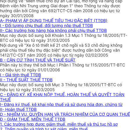
Nội dung về "Miễn thuế cho dự án Cải tạo, mở rộng và nâng cấp
Bệnh viện Nhi Trung ương Giai đoạn 1" theo Thông tư này được
hướng dẫn bởi Công văn 692/TCT-CS năm 2008 có hiệu lực từ
ngày 30/01/2008
A- PHẠM VI ÁP DỤNG THUẾ TIÊU THỤ ĐẶC BIỆT (TTĐB)
I - Đối tượng chịu thuế, đối tượng nộp thuế TTĐB
II- Các trường hợp hàng hóa không phải chịu thuế TTĐB
Mục này được bổ sung bởi Khoản 1.3 Mục 1 Thông tư 18/2005/TT-
BTC có hiệu lực từ ngày 31/03/2005
Nội dung về "Xe ô tô thiết kế 21 chỗ ngồi và 53 chỗ đứng không
phải chịu thuế tiêu thụ đặc biệt" được hướng dẫn bởi Công văn
1412/TC-CST năm 2005 có hiệu lực từ ngày 02/02/2005
B - CĂN CỨ TÍNH THUẾ VÀ THUẾ SUẤT
Phần này bị thay thế bởi Mục I Phần I Thông tư 115/2005/TT-BTC
có hiệu lực từ ngày 01/01/2006
I - Giá tính thuế TTĐB
II - THUẾ SUẤT THUẾ TTĐB
Mục này được bổ sung bởi Mục 3 Thông tư 18/2005/TT-BTC có
hiệu lực từ ngày 31/03/2005
C - ĐĂNG KÝ, KÊ KHAI NỘP THUẾ, HOÀN THUẾ VÀ QUYẾT TOÁN
THUẾ
I- Đăng ký thuế, kê khai nộp thuế và sử dụng hóa đơn, chứng từ
II- Hoàn thuế TTĐB
D - NHIỆM VỤ, QUYỀN HẠN VÀ TRÁCH NHIỆM CỦA CƠ QUAN THUẾ
Đ - GIẢM THUẾ, MIỄN THUẾ TTĐB
1. Các trường hợp được giảm thuế, miễn thuế và thủ tục hồ sơ
2. Thẩm quyền và trình tự xét giảm, miễn thuế