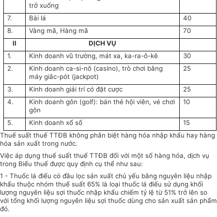
trở xuống
7.
Bài lá
40
8.
Vàng mã, Hàng mã
70
II
DỊCH VỤ
1.
Kinh doanh vũ trường, mát xa, ka-ra-ô-kê
30
2.
Kinh doanh ca-si-nô (casino), trò chơi bằng
25
máy giắc-pót (jackpot)
3.
Kinh doanh giải trí có đặt cược
25
4.
Kinh doanh gôn (golf): bán thẻ hội viên, vé chơi
10
gôn
5.
Kinh doanh xổ số
15
Thuế suất thuế TTĐB không phân biệt hàng hóa nhập khẩu hay hàng
hóa sản xuất trong nước.
Việc áp dụng thuế suất thuế TTĐB đối với một số hàng hóa, dịch vụ
trong Biểu thuế được quy định cụ thể như sau:
1 - Thuốc lá điếu có đầu lọc sản xuất chủ yếu bằng nguyên liệu nhập
khẩu thuộc nhóm thuế suất 65% là loại thuốc lá điếu sử dụng khối
lượng nguyên liệu sợi thuốc nhập khẩu chiếm tỷ lệ từ 51% trở lên so
với tổng khối lượng nguyên liệu sợi thuốc dùng cho sản xuất sản phẩm
đó.