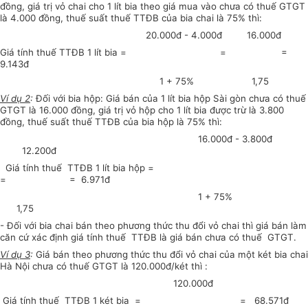
đồng, giá trị vỏ chai cho 1 lít bia theo giá mua vào chưa có thuế GTGT
là 4.000 đồng, thuế suất thuế TTĐB của bia chai là 75% thì:
20.000đ - 4.000đ 16.000đ
Giá
tính thuế TTĐB 1 lít bia = = =
9.143đ
1 + 75% 1,75
Ví dụ 2
:
Đối với bia hộp:
Giá bán của 1 lít bia hộp Sài gòn chưa có thuế
GTGT là 16.000 đồng, giá trị vỏ hộp cho 1 lít bia được trừ là 3.800
đồng, thuế suất thuế TTĐB của bia hộp là 75% thì:
16.000đ - 3.800đ
12.200đ
Giá tính thuế TTĐB 1 lít bia hộp =
= = 6.971đ
1 + 75%
1,75
- Đối với bia chai bán theo phương thức thu đổi vỏ chai thì giá bán làm
căn cứ xác định giá tính thuế TTĐB là giá bán chưa có thuế GTGT.
Ví dụ 3
:
Giá bán theo phương thức thu đổi vỏ chai của một két bia chai
Hà Nội chưa có thuế GTGT là 120.000đ/két thì :
120.000đ
Giá tính thuế TTĐB 1 két bia = = 68.571đ