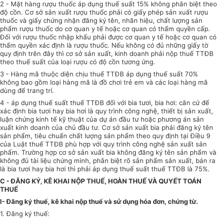
2 - Mặt hàng rượu thuốc áp dụng thuế suất 15% không phân biệt theo
độ cồn. Cơ sở sản xuất rượu thuốc phải có giấy phép sản xuất rượu
thuốc và giấy chứng nhận đăng ký tên, nhãn hiệu, chất lượng sản
phẩm rượu thuốc do cơ quan y tế hoặc cơ quan có thẩm quyền cấp.
Đối với rượu thuốc nhập khẩu phải được cơ quan y tế hoặc cơ quan có
thẩm quyền xác định là rượu thuốc. Nếu không có đủ những giấy tờ
quy định trên đây thì cơ sở sản xuất, kinh doanh phải nộp thuế TTĐB
theo thuế suất của loại rượu có độ cồn tương ứng.
3 - Hàng mã thuộc diện chịu thuế TTĐB áp dụng thuế suất 70%
không bao gồm loại hàng mã là đồ chơi trẻ em và các loại hàng mã
dùng để trang trí.
4 - áp dụng thuế suất thuế TTĐB đối với bia tươi, bia hơi: căn cứ để
xác định bia tươi hay bia hơi là quy trình công nghệ, thiết bị sản xuất,
luận chứng kinh tế kỹ thuật của dự án đầu tư hoặc phương án sản
xuất kinh doanh của chủ đầu tư. Cơ sở sản xuất bia phải đăng ký tên
sản phẩm, tiêu chuẩn chất lượng sản phẩm theo quy định tại Điều 9
của Luật thuế TTĐB phù hợp với quy trình công nghệ sản xuất sản
phẩm. Trường hợp cơ sở sản xuất bia không đăng ký tên sản phẩm và
không đủ tài liệu chứng minh, phân biệt rõ sản phẩm sản xuất, bán ra
là bia tươi hay bia hơi thì phải áp dụng thuế suất thuế TTĐB là 75%.
C - ĐĂNG KÝ, KÊ KHAI NỘP THUẾ, HOÀN THUẾ VÀ QUYẾT TOÁN
THUẾ
I- Đăng ký thuế, kê khai nộp thuế và sử dụng hóa đơn, chứng từ
.
1. Đăng ký thuế: