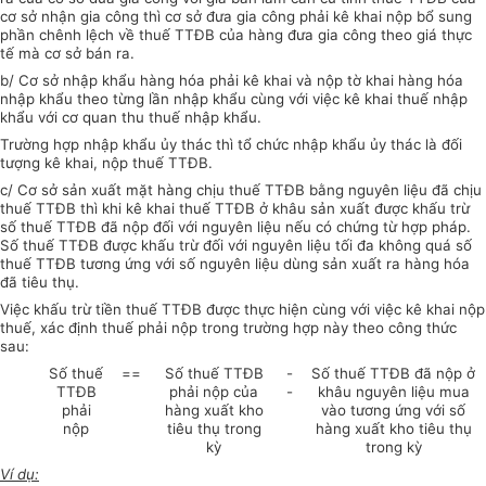
cơ sở nhận gia công thì cơ sở đưa gia công phải kê khai nộp bổ sung
phần chênh lệch về thuế TTĐB của hàng đưa gia công theo giá thực
tế mà cơ sở bán ra.
b/ Cơ sở nhập khẩu hàng hóa phải kê khai và nộp tờ khai hàng hóa
nhập khẩu theo từng lần nhập khẩu cùng với việc kê khai thuế nhập
khẩu với cơ quan thu thuế nhập khẩu.
Trường hợp nhập khẩu ủy thác thì tổ chức nhập khẩu ủy thác là đối
tượng kê khai, nộp thuế TTĐB.
c/ Cơ sở sản xuất mặt hàng chịu thuế TTĐB bằng nguyên liệu đã chịu
thuế TTĐB thì khi kê khai thuế TTĐB ở khâu sản xuất được khấu trừ
số thuế TTĐB đã nộp đối với nguyên liệu nếu có chứng từ hợp pháp.
Số thuế TTĐB được khấu trừ đối với nguyên liệu tối đa không quá số
thuế TTĐB tương ứng với số nguyên liệu dùng sản xuất ra hàng hóa
đã tiêu thụ.
Việc khấu trừ tiền thuế TTĐB được thực hiện cùng với việc kê khai nộp
thuế, xác định thuế phải nộp trong trường hợp này theo công thức
sau:
Số thuế
==
Số thuế TTĐB
-
Số thuế TTĐB đã nộp ở
TTĐB
phải nộp của
-
khâu nguyên liệu mua
phải
hàng xuất kho
vào tương ứng với số
nộp
tiêu thụ trong
hàng xuất kho tiêu thụ
kỳ
trong kỳ
Ví dụ: