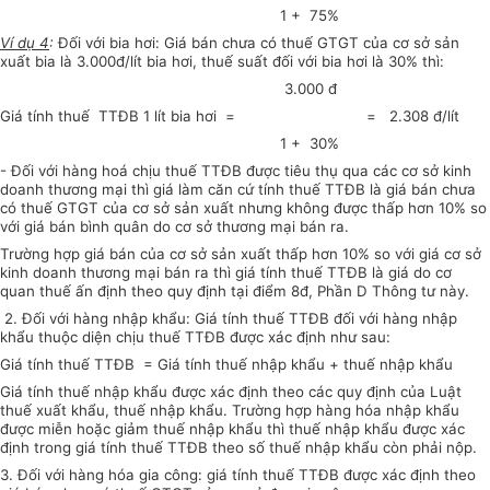
1 + 75%
Ví dụ 4
:
Đối với bia hơi: Giá bán chưa có thuế GTGT của cơ sở sản
xuất bia là 3.000đ/lít bia hơi, thuế suất đối với bia hơi là 30% thì:
3.000 đ
Giá
tính thuế TTĐB 1 lít bia hơi = = 2.308 đ/lít
1 + 30%
- Đối với hàng hoá chịu thuế TTĐB được tiêu thụ qua các cơ sở kinh
doanh thương mại thì giá làm căn cứ tính thuế TTĐB là giá bán chưa
có thuế GTGT của cơ sở sản xuất nhưng không được thấp hơn 10% so
với giá bán bình quân do cơ sở thương mại bán ra.
Trường hợp giá bán của cơ sở sản xuất thấp hơn 10% so với giá cơ sở
kinh doanh thương mại bán ra thì giá tính thuế TTĐB là giá do cơ
quan thuế ấn định theo quy định tại điểm 8đ, Phần D Thông tư này.
2. Đối với hàng nhập khẩu: Giá tính thuế TTĐB đối với hàng nhập
khẩu thuộc diện chịu thuế TTĐB được xác định như sau:
Giá tính thuế TTĐB = Giá tính thuế nhập khẩu + thuế nhập khẩu
Giá tính thuế nhập khẩu được xác định theo các quy định của Luật
thuế xuất khẩu, thuế nhập khẩu. Trường hợp hàng hóa nhập khẩu
được miễn hoặc giảm thuế nhập khẩu thì thuế nhập khẩu được xác
định trong giá tính thuế TTĐB theo số thuế nhập khẩu còn phải nộp.
3. Đối với hàng hóa gia công: giá tính thuế TTĐB được xác định theo