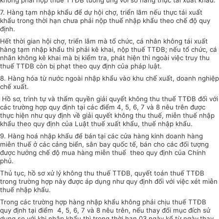
không phải nộp thuế TTĐB tương ứng với số hàng thực tái xuất khẩu.
7. Hàng tạm nhập khẩu để dự hội chợ, triển lãm nếu thực tái xuất
khẩu trong thời hạn chưa phải nộp thuế nhập khẩu theo chế độ quy
định.
Hết thời gian hội chợ, triển lãm mà tổ chức, cá nhân không tái xuất
hàng tạm nhập khẩu thì phải kê khai, nộp thuế TTĐB; nếu tổ chức, cá
nhân không kê khai mà bị kiểm tra, phát hiện thì ngoài việc truy thu
thuế TTĐB còn bị phạt theo quy định của pháp luật.
8. Hàng hóa từ nước ngoài nhập khẩu vào khu chế xuất, doanh nghiệp
chế xuất.
Hồ sơ, trình tự và thẩm quyền giải quyết không thu thuế TTĐB đối với
các trường hợp quy định tại các điểm 4, 5, 6, 7 và 8 nêu trên được
thực hiện như quy định về giải quyết không thu thuế, miễn thuế nhập
khẩu theo quy định của Luật thuế xuất khẩu, thuế nhập khẩu.
9. Hàng hoá nhập khẩu để bán
tại các cửa hàng kinh doanh hàng
miễn thuế ở các cảng biển, sân bay quốc tế, bán cho các đối tượng
được hưởng chế độ mua hàng miễn thuế theo quy định của Chính
phủ.
Thủ tục, hồ sơ xử lý không thu thuế TTĐB, quyết toán thuế TTĐB
trong trường hợp này được áp dụng như quy định đối với việc xét miễn
thuế nhập khẩu.
Trong các trường hợp hàng nhập khẩu không phải chịu thuế TTĐB
quy định tại điểm 4, 5, 6, 7 và 8 nêu trên, nếu thay đổi mục đích sử
dụng so với khi nhập khẩu thì trong thời hạn 03 ngày kể từ ngày
thay