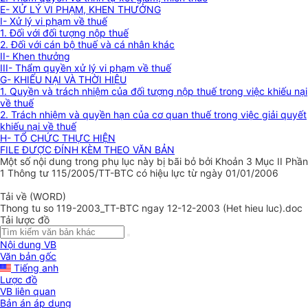
E- XỬ LÝ VI PHẠM, KHEN THƯỞNG
I- Xử lý vi phạm về thuế
1. Đối với đối tượng nộp thuế
2. Đối với cán bộ thuế và cá nhân khác
II- Khen thưởng
III- Thẩm quyền xử lý vi phạm về thuế
G- KHIẾU NẠI VÀ THỜI HIỆU
1. Quyền và trách nhiệm của đối tượng nộp thuế trong việc khiếu nại
về thuế
2. Trách nhiệm và quyền hạn của cơ quan thuế trong việc giải quyết
khiếu nại về thuế
H- TỔ CHỨC THỰC HIỆN
FILE ĐƯỢC ĐÍNH KÈM THEO VĂN BẢN
Một số nội dung trong phụ lục này bị bãi bỏ bởi Khoản 3 Mục II Phần
1 Thông tư 115/2005/TT-BTC có hiệu lực từ ngày 01/01/2006
Tải về (WORD)
Thong tu so 119-2003_TT-BTC ngay 12-12-2003 (Het hieu luc).doc
Tải lược đồ
Nội dung VB
Văn bản gốc
Tiếng anh
Lược đồ
VB liên quan
Bản án áp dụng