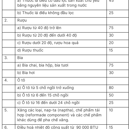
a) Thuốc lá điếu có đầu lọc sản xuất chủ yếu
45
bằng nguyên liệu sản xuất trong nước
b) Thuốc lá điếu không đầu lọc
25
2.
Rượu
a) Rượu từ 40 độ trở lên
75
b) Rượu từ 20 độ đến dưới 40 độ
30
c) Rượu dưới 20 độ, rượu hoa quả
20
d) Rượu thuốc
15
3.
Bia
a) Bia chai, bia hộp, bia tươi
75
b) Bia hơi
30
4.
Ô tô
a) Ô tô từ 5 chỗ ngồi trở xuống
80
b) Ô tô từ 6 đến 15 chỗ ngồi
50
c) Ô tô từ 16 đến dưới 24 chỗ ngồi
25
5.
Xăng các loại, nap-ta (naptha), chế phẩm tái
10
hợp (reformade component) và các chế phẩm
khác dùng để pha chế xăng.
6.
Điều hoà nhiệt độ công suất từ 90 000 BTU
15