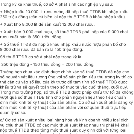
Trong kỳ kê khai thuế, cơ sở A phát sinh các nghiệp vụ sau:
+ Nhập khẩu 10.000 lít rượu nước, đã nộp thuế TTĐB khi nhập khẩu
250 triệu đồng (căn cứ biên lai nộp thuế TTĐB ở khâu nhập khẩu).
+ Xuất kho 8.000 lít để sản xuất 12.000 chai rượu.
+ Xuất bán 9.000 chai rượu, số thuế TTĐB phải nộp của 9.000 chai
rượu xuất bán là 350 triệu đồng.
+ Số thuế TTĐB đã nộp ở khâu nhập khẩu nước rượu phân bổ cho
9.000 chai rượu đã bán ra là 150 triệu đồng.
Số thuế TTĐB cơ sở A phải nộp trong kỳ là:
350 triệu đồng - 150 triệu đồng = 200 triệu đồng.
Trường hợp chưa xác định được chính xác số thuế TTĐB đã nộp cho
số nguyên vật liệu tương ứng với số sản phẩm tiêu thụ trong kỳ thì có
thể căn cứ vào số liệu của kỳ trước để tạm tính số thuế TTĐB được
khấu trừ và sẽ quyết toán theo số thực tế vào cuối tháng, cuối quý.
Trong mọi trường hợp, số thuế TTĐB được phép khấu trừ tối đa không
vượt quá số thuế TTĐB tính cho phần nguyên liệu theo tiêu chuẩn
định mức kinh tế kỹ thuật của sản phẩm. Cơ sở sản xuất phải đăng ký
định mức kinh tế kỹ thuật của sản phẩm với cơ quan thuế trực tiếp
quản lý cơ sở.
d/ Cơ sở sản xuất nhiều loại hàng hóa và kinh doanh nhiều loại dịch
vụ chịu thuế TTĐB có các mức thuế suất khác nhau thì phải kê khai
nộp thuế TTĐB theo từng mức thuế suất quy định đối với từng loại