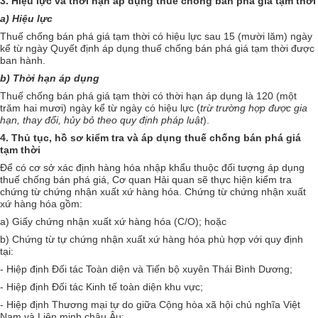
3.
Hiệu lực và thời hạn áp dụng thuế chống bán phá giá tạm thời
a) Hiệu lực
Thuế chống bán phá giá tạm thời có hiệu lực sau 15 (mười lăm) ngày
kể từ ngày Quyết định áp dụng thuế chống bán phá giá tạm thời được
ban hành.
b) Thời hạn áp dụng
Thuế chống bán phá giá tạm thời có thời hạn áp dụng là 120 (một
trăm hai mươi) ngày kể từ ngày có hiệu lực (
trừ trường hợp được gia
hạn, thay đổi, hủy bỏ theo quy định pháp luật
).
4. Thủ tục, hồ sơ kiểm tra và áp dụng thuế chống bán phá giá
tạm thời
Để có cơ sở xác định hàng hóa nhập khẩu thuộc đối tượng áp dụng
thuế chống bán phá giá, Cơ quan Hải quan sẽ thực hiện kiểm tra
chứng từ chứng nhận xuất xứ hàng hóa. Chứng từ chứng nhận xuất
xứ hàng hóa gồm:
a) Giấy chứng nhận xuất xứ hàng hóa (C/O); hoặc
b) Chứng từ tự chứng nhận xuất xứ hàng hóa phù hợp với quy định
tại:
- Hiệp định Đối tác Toàn diện và Tiến bộ xuyên Thái Bình Dương;
- Hiệp định Đối tác Kinh tế toàn diện khu vực;
- Hiệp định Thương mại tự do giữa Cộng hòa xã hội chủ nghĩa Việt
Nam và Liên minh châu Âu;