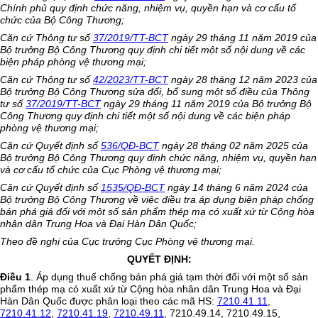
Chính phủ quy định chức năng, nhiệm vụ, quyền hạn và cơ cấu tổ
chức của Bộ Công Thương;
Căn cứ Thông tư số
37/2019/TT-BCT
ngày 29 tháng 11 năm 2019 của
Bộ trưởng Bộ Công Thương quy định chi tiết một số nội dung về các
biện pháp phòng vệ thương mại;
Căn cứ Thông tư số
42/2023/TT-BCT
ngày 28 tháng 12 năm 2023 của
Bộ trưởng Bộ Công Thương sửa đổi, bổ sung một số điều của Thông
tư số
37/2019/TT-BCT
ngày 29 tháng 11 năm 2019 của Bộ trưởng Bộ
Công Thương quy định chi tiết một số nội dung về các biện pháp
phòng vệ thương mại;
Căn cứ Quyết định số
536/QĐ-BCT
ngày 28 tháng 02 năm 2025 của
Bộ trưởng Bộ Công Thương quy định chức năng, nhiệm vụ, quyền hạn
và cơ cấu tổ chức của Cục Phòng vệ thương mại;
Căn cứ Quyết định số
1535/QĐ-BCT
ngày 14 tháng 6 năm 2024 của
Bộ trưởng Bộ Công Thương về việc điều tra áp dụng biện pháp chống
bán phá giá đối với một số sản phẩm thép mạ có xuất xứ từ Cộng hòa
nhân dân Trung Hoa và Đại Hàn Dân Quốc;
Theo đề nghị của Cục trưởng Cục Phòng vệ thương mại.
QUYẾT ĐỊNH:
Điều 1
. Áp dụng thuế chống bán phá giá tạm thời đối với một số sản
phẩm thép mạ có xuất xứ từ Cộng hòa nhân dân Trung Hoa và Đại
Hàn Dân Quốc được phân loại theo các mã HS:
7210.41.11
,
7210.41.12
,
7210.41.19
,
7210.49.11
, 7210.49.14, 7210.49.15,