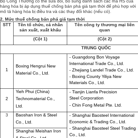
Bộ Công Thương có thể sửa đổi, bổ sung danh sách các mã HS của
hàng hóa bị áp dụng thuế chống bán phá giá tạm thời để phù hợp với
mô tả hàng hóa bị điều tra và các thay đổi khác (nếu có).
2. Mức thuế chống bán phá giá tạm thời
STT
Tên tổ chức, cá nhân
Tên công ty thương mại liên
sản xuất, xuất khẩu
quan
(Cột 1)
(Cột 2)
TRUNG QUỐC
- Guangdong
Bon
Voyage
International Trade Co., Ltd.
Boxing
Hengrui
New
1
- Zhejiang
Landel
Trade Co., Ltd.
Material Co., Ltd.
-
Boxing County Yiliya New
Materials Co., Ltd.
Yieh
Phui
(China)
-
Tianjin Lianfa Precision
Steel
Corporation
2
Technomaterial Co.,
- Chin Fong Metal Pte. Ltd.
Ltd.
3
Baoshan Iron & Steel
- Shanghai Baosteel International
Economic & Trading Co., Ltd.
Co., Ltd.
- Shanghai Baosteel Steel Trading
Shanghai Meishan Iron
Co., Ltd.