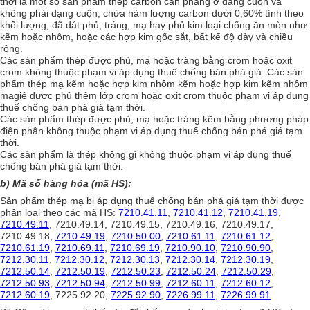
thời là một số sản phẩm thép carbon cán phẳng ở dạng cuộn và
không phải dạng cuộn, chứa hàm lượng carbon dưới 0,60% tính theo
khối lượng, đã dát phủ, tráng, mạ hay phủ kim loại chống ăn mòn như
kẽm hoặc nhôm, hoặc các hợp kim gốc sắt, bất kể độ dày và chiều
rộng.
Các sản phẩm thép được phủ, mạ hoặc tráng bằng crom hoặc oxit
crom không thuộc phạm vi áp dụng thuế chống bán phá giá. Các sản
phẩm thép mạ kẽm hoặc hợp kim nhôm kẽm hoặc hợp kim kẽm nhôm
magiê được phủ thêm lớp crom hoặc oxit crom thuộc phạm vi áp dụng
thuế chống bán phá giá tạm thời.
Các sản phẩm thép được phủ, mạ hoặc tráng kẽm bằng phương pháp
điện phân không thuộc phạm vi áp dụng thuế chống bán phá giá tạm
thời.
Các sản phẩm là thép không gỉ không thuộc phạm vi áp dụng thuế
chống bán phá giá tạm thời.
b) Mã số hàng hóa (mã HS):
Sản phẩm thép mạ bị áp dụng thuế chống bán phá giá tạm thời được
phân loại theo các mã HS:
7210.41.11
,
7210.41.12
,
7210.41.19
,
7210.49.11
, 7210.49.14, 7210.49.15, 7210.49.16, 7210.49.17,
7210.49.18,
7210.49.19
,
7210.50.00
,
7210.61.11
,
7210.61.12
,
7210.61.19
,
7210.69.11
,
7210.69.19
,
7210.90.10
,
7210.90.90
,
7212.30.11
,
7212.30.12
,
7212.30.13
,
7212.30.14
,
7212.30.19
,
7212.50.14
,
7212.50.19
,
7212.50.23
,
7212.50.24
,
7212.50.29
,
7212.50.93
,
7212.50.94
,
7212.50.99
,
7212.60.11
,
7212.60.12
,
7212.60.19
, 7225.92.20,
7225.92.90
,
7226.99.11
,
7226.99.91