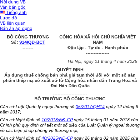
Nội dung VB
Văn bản gốc
Tiếng anh
Lược đồ
VB liên quan
Bản án áp dụng
BỘ CÔNG THƯƠNG
CỘNG HÒA XÃ HỘI CHỦ NGHĨA VIỆT
Số:
914/QĐ-BCT
NAM
-------
Độc lập - Tự do - Hạnh phúc
---------------
Hà Nội, ngày 01 tháng 4 năm 2025
QUYẾT ĐỊNH
Áp dụng thuế chống bán phá giá tạm thời đối với một số sản
phẩm thép mạ có xuất xứ từ Cộng hòa nhân dân Trung Hoa và
Đại Hàn Dân Quốc
----------------------
BỘ TRƯỞNG BỘ CÔNG THƯƠNG
Căn cứ Luật Quản lý ngoại thương số
05/2017/QH14
ngày 12 tháng 6
năm 2017;
Căn cứ Nghị định số
10/2018/NĐ-CP
ngày 15 tháng 01 năm 2018 của
Chính phủ quy định chi tiết một số điều của Luật Quản lý ngoại thương
về các biện pháp phòng vệ thương mại;
Căn cứ Nghị định số
40/2025/NĐ-CP
ngày 26 tháng 02 năm 2025 của