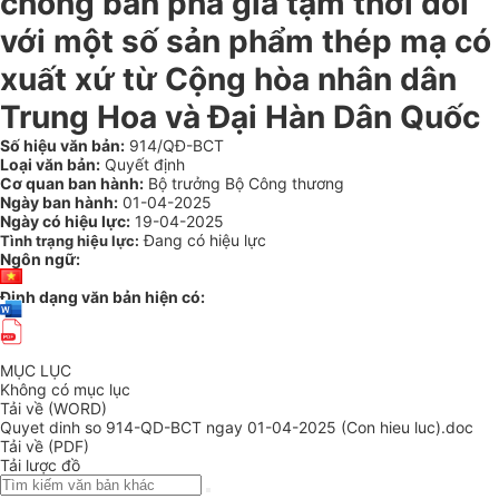
chống bán phá giá tạm thời đối
với một số sản phẩm thép mạ có
xuất xứ từ Cộng hòa nhân dân
Trung Hoa và Đại Hàn Dân Quốc
Số hiệu văn bản:
914/QĐ-BCT
Loại văn bản:
Quyết định
Cơ quan ban hành:
Bộ trưởng Bộ Công thương
Ngày ban hành:
01-04-2025
Ngày có hiệu lực:
19-04-2025
Đang có hiệu lực
Tình trạng hiệu lực:
Ngôn ngữ:
Định dạng văn bản hiện có:
MỤC LỤC
Không có mục lục
Tải về (WORD)
Quyet dinh so 914-QD-BCT ngay 01-04-2025 (Con hieu luc).doc
Tải về (PDF)
Tải lược đồ