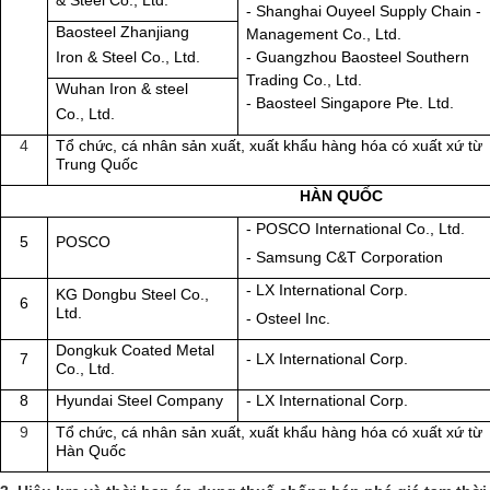
& Steel Co., Ltd.
- Shanghai Ouyeel Supply Chain -
Baosteel Zhanjiang
Management Co., Ltd.
- Guangzhou Baosteel Southern
Iron & Steel Co., Ltd.
Trading Co., Ltd.
Wuhan Iron & steel
-
Baosteel Singapore Pte. Ltd.
Co., Ltd.
4
Tổ chức, cá nhân sản xuất, xuất khẩu hàng hóa có xuất xứ từ
Trung Quốc
HÀN QUỐC
-
POSCO International Co., Ltd.
5
POSCO
-
Samsung C&T Corporation
-
LX International
Corp.
KG Dongbu Steel Co.,
6
Ltd.
- Osteel Inc.
Dongkuk
Coated Metal
7
-
LX International Corp.
Co., Ltd.
8
Hyundai Steel Company
-
LX International Corp.
9
Tổ chức, cá nhân sản xuất, xuất khẩu hàng hóa có xuất xứ từ
Hàn Quốc