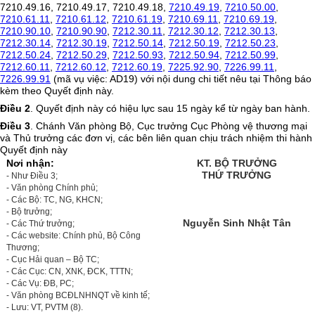
7210.49.16, 7210.49.17, 7210.49.18,
7210.49.19
,
7210.50.00
,
7210.61.11
,
7210.61.12
,
7210.61.19
,
7210.69.11
,
7210.69.19
,
7210.90.10
,
7210.90.90
,
7212.30.11
,
7212.30.12
,
7212.30.13
,
7212.30.14
,
7212.30.19
,
7212.50.14
,
7212.50.19
,
7212.50.23
,
7212.50.24
,
7212.50.29
,
7212.50.93
,
7212.50.94
,
7212.50.99
,
7212.60.11
,
7212.60.12
,
7212.60.19
,
7225.92.90
,
7226.99.11
,
7226.99.91
(mã vụ việc: AD19) với nội dung chi tiết nêu tại Thông báo
kèm theo Quyết định này.
Điều 2
. Quyết định này có hiệu lực sau 15 ngày kể từ ngày ban hành.
Điều 3
. Chánh Văn phòng Bộ, Cục trưởng Cục Phòng vệ thương mại
và Thủ trưởng các đơn vị, các bên liên quan chịu trách nhiệm thi hành
Quyết định này
Nơi nhận:
KT. BỘ TRƯỞNG
THỨ TRƯỞNG
- Như Điều 3;
- Văn phòng Chính phủ;
- Các Bộ: TC, NG, KHCN;
- Bộ trưởng;
Nguyễn Sinh Nhật Tân
- Các Thứ trưởng;
- Các website: Chính phủ, Bộ Công
Thương;
- Cục Hải quan – Bộ TC;
- Các Cục: CN, XNK, ĐCK, TTTN;
- Các Vụ: ĐB, PC;
- Văn phòng BCĐLNHNQT về kinh tế;
- Lưu: VT, PVTM (8).