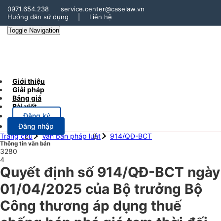
0971.654.238
service.center@caselaw.vn
Hướng dẫn sử dụng
|
Liên hệ
Toggle Navigation
Giới thiệu
Giải pháp
Bảng giá
Bài viết
Đăng ký
Đăng nhập
Trang chủ
Văn bản pháp luật
914/QĐ-BCT
Thông tin văn bản
3280
4
Quyết định số 914/QĐ-BCT ngày
01/04/2025 của Bộ trưởng Bộ
Công thương áp dụng thuế