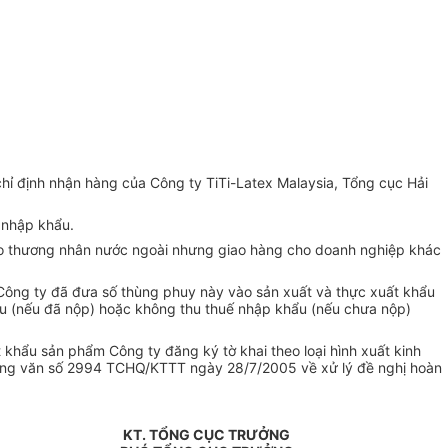
ỉ định nhận hàng của Công ty TiTi-Latex Malaysia, Tổng cục Hải
 nhập khẩu.
o thương nhân nước ngoài nhưng giao hàng cho doanh nghiệp khác
, Công ty đã đưa số thùng phuy này vào sản xuất và thực xuất khẩu
hẩu (nếu đã nộp) hoặc không thu thuế nhập khẩu (nếu chưa nộp)
 khẩu sản phẩm Công ty đăng ký tờ khai theo loại hình xuất kinh
 công văn số 2994 TCHQ/KTTT ngày 28/7/2005 về xử lý đề nghị hoàn
KT. TỔNG CỤC TRƯỞNG