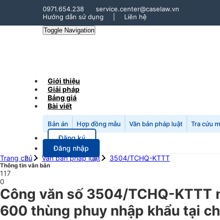
0971.654.238
service.center@caselaw.vn
Hướng dẫn sử dụng
|
Liên hệ
Toggle Navigation
Giới thiệu
Giải pháp
Bảng giá
Bài viết
Bản án
Hợp đồng mẫu
Văn bản pháp luật
Tra cứu 
Đăng ký
Đăng nhập
Trang chủ
Văn bản pháp luật
3504/TCHQ-KTTT
Thông tin văn bản
117
0
Công văn số 3504/TCHQ-KTTT ng
600 thùng phuy nhập khẩu tại ch