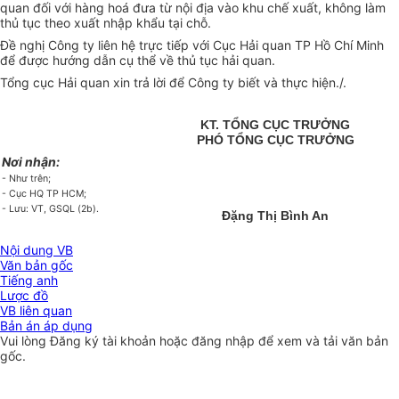
quan đối với hàng hoá đưa từ nội địa vào khu chế xuất, không làm
thủ tục theo xuất nhập khẩu tại chỗ.
Đề nghị Công ty liên hệ trực tiếp với Cục Hải quan TP Hồ Chí Minh
để được hướng dẫn cụ thể về thủ tục hải quan.
Tổng cục Hải quan xin trả lời để Công ty biết và thực hiện./.
KT. TỔNG CỤC TRƯỞNG
PHÓ TỔNG CỤC TRƯỞNG
Nơi nhận:
- Như trên;
- Cục HQ TP HCM;
- Lưu: VT, GSQL (2b).
Đặng Thị Bình An
Nội dung VB
Văn bản gốc
Tiếng anh
Lược đồ
VB liên quan
Bản án áp dụng
Vui lòng
Đăng ký
tài khoản hoặc
đăng nhập
để xem và tải văn bản
gốc.