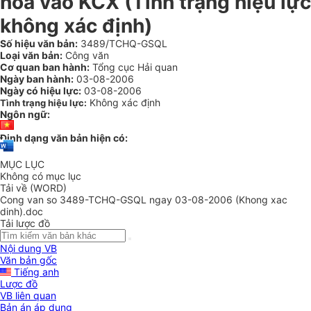
hoá vào KCX (Tình trạng hiệu lực
không xác định)
Số hiệu văn bản:
3489/TCHQ-GSQL
Loại văn bản:
Công văn
Cơ quan ban hành:
Tổng cục Hải quan
Ngày ban hành:
03-08-2006
Ngày có hiệu lực:
03-08-2006
Không xác định
Tình trạng hiệu lực:
Ngôn ngữ:
Định dạng văn bản hiện có:
MỤC LỤC
Không có mục lục
Tải về (WORD)
Cong van so 3489-TCHQ-GSQL ngay 03-08-2006 (Khong xac
dinh).doc
Tải lược đồ
Nội dung VB
Văn bản gốc
Tiếng anh
Lược đồ
VB liên quan
Bản án áp dụng