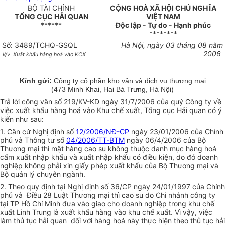
BỘ TÀI CHÍNH
CỘNG HOÀ XÃ HỘI CHỦ NGHĨA
TỔNG CỤC HẢI QUAN
VIỆT NAM
******
Độc lập - Tự do - Hạnh phúc
********
Số: 3489/TCHQ-GSQL
Hà Nội, ngày 03 tháng 08 năm
2006
V/v Xuất khẩu hàng hoá vào KCX
Kính gửi:
Công ty cổ phần kho vận và dịch vụ thương mại
(473 Minh Khai, Hai Bà Trưng, Hà Nội)
Trả lời công văn số 219/KV-KD ngày
31/7/2006
của quý Công ty về
việc xuất khẩu hàng hoá vào Khu chế xuất, Tổng cục Hải quan có ý
kiến như sau:
1. Căn cứ Nghị định số
12/2006/NĐ-CP
ngày 23/01/2006 của Chính
phủ và Thông tư số
04/2006/TT-BTM
ngày 06/4/2006 của Bộ
Thương mại thì mặt hàng cao su không thuộc danh mục hàng hoá
cấm xuất nhập khẩu và xuất nhập khẩu có điều kiện, do đó doanh
nghiệp không phải xin giấy phép xuất khẩu của Bộ Thương mại và
Bộ quản lý chuyên ngành.
2. Theo quy định tại Nghị định số 36/CP ngày 24/01/1997 của Chính
phủ và Điều 28 Luật Thương mại thì cao su do Chi nhánh công ty
tại TP Hồ Chí Minh đưa vào giao cho doanh nghiệp trong khu chế
xuất Linh Trung là xuất khẩu hàng vào khu chế xuất. Vì vậy, việc
làm thủ tục hải quan đối với hàng hoá này thực hiện theo thủ tục hải