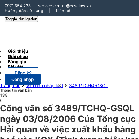
0971.654.238
service.center@caselaw.vn
Hướng dẫn sử dụng
|
Liên hệ
Toggle Navigation
Giới thiệu
Giải pháp
Bảng giá
Bài viết
Đăng ký
Đăng nhập
Trang chủ
Văn bản pháp luật
3489/TCHQ-GSQL
Thông tin văn bản
138
0
Công văn số 3489/TCHQ-GSQL
ngày 03/08/2006 Của Tổng cục
Hải quan về việc xuất khẩu hàng