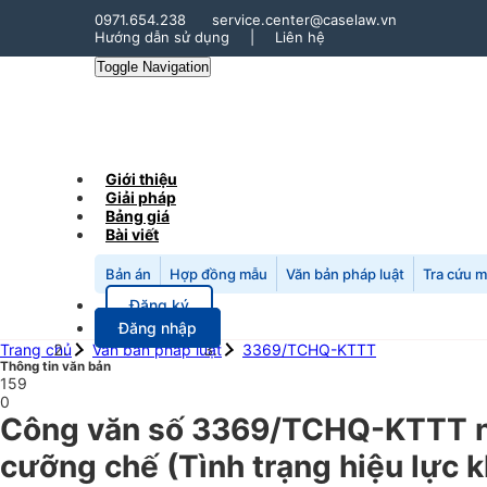
0971.654.238
service.center@caselaw.vn
Hướng dẫn sử dụng
|
Liên hệ
Toggle Navigation
Giới thiệu
Giải pháp
Bảng giá
Bài viết
Bản án
Hợp đồng mẫu
Văn bản pháp luật
Tra cứu 
Đăng ký
Đăng nhập
Trang chủ
Văn bản pháp luật
3369/TCHQ-KTTT
Thông tin văn bản
159
0
Công văn số 3369/TCHQ-KTTT ngà
cưỡng chế (Tình trạng hiệu lực 