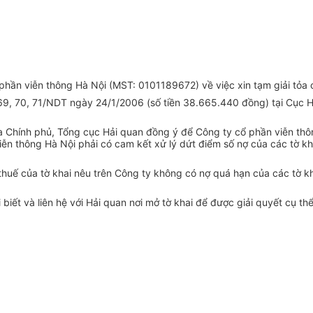
hần viễn thông Hà Nội (MST: 0101189672) về việc xin tạm giải tỏa 
 69, 70, 71/NDT ngày 24/1/2006 (số tiền 38.665.440 đồng) tại Cục H
 Chính phủ, Tổng cục Hải quan đồng ý để Công ty cổ phần viễn th
iễn thông Hà Nội phải có cam kết xử lý dứt điểm số nợ của các tờ kh
 thuế của tờ khai nêu trên Công ty không có nợ quá hạn của các tờ k
ết và liên hệ với Hải quan nơi mở tờ khai để được giải quyết cụ thể