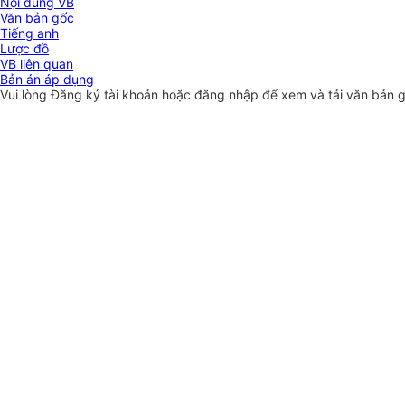
Nội dung VB
Văn bản gốc
Tiếng anh
Lược đồ
VB liên quan
Bản án áp dụng
Vui lòng
Đăng ký
tài khoản hoặc
đăng nhập
để xem và tải văn bản 