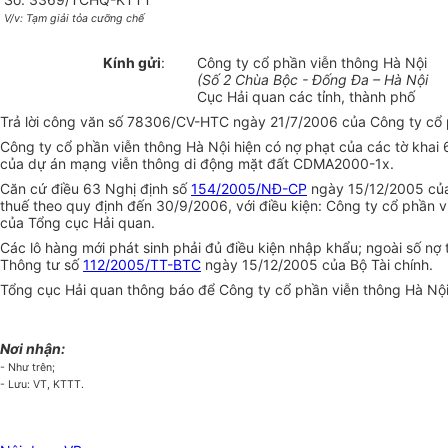
V/v: Tạm giải tỏa cưỡng chế
Kính gửi
:
Công ty cổ phần viễn thông Hà Nội
(Số 2 Chùa Bộc - Đống Đa – Hà Nội
Cục Hải quan các tỉnh, thành phố
Trả lời công văn số 78306/CV-HTC ngày 21/7/2006 của Công ty cổ p
Công ty cổ phần viễn thông Hà Nội hiện có nợ phạt của các tờ khai
của dự án mạng viễn thông di động mặt đất CDMA2000-1x.
Căn cứ điều 63 Nghị định số
154/2005/NĐ-CP
ngày 15/12/2005 của
thuế theo quy định đến 30/9/2006, với điều kiện: Công ty cổ phần v
của Tổng cục Hải quan.
Các lô hàng mới phát sinh phải đủ điều kiện nhập khẩu; ngoài số nợ
Thông tư số
112/2005/TT-BTC
ngày 15/12/2005 của Bộ Tài chính.
Tổng cục Hải quan thông báo để Công ty cổ phần viễn thông Hà Nội bi
Nơi nhận:
- Như trên;
- Lưu: VT, KTTT.