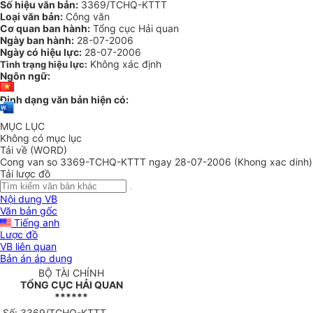
Số hiệu văn bản:
3369/TCHQ-KTTT
Loại văn bản:
Công văn
Cơ quan ban hành:
Tổng cục Hải quan
Ngày ban hành:
28-07-2006
Ngày có hiệu lực:
28-07-2006
Không xác định
Tình trạng hiệu lực:
Ngôn ngữ:
Định dạng văn bản hiện có:
MỤC LỤC
Không có mục lục
Tải về (WORD)
Cong van so 3369-TCHQ-KTTT ngay 28-07-2006 (Khong xac dinh)
Tải lược đồ
Nội dung VB
Văn bản gốc
Tiếng anh
Lược đồ
VB liên quan
Bản án áp dụng
BỘ TÀI CHÍNH
TỔNG CỤC HẢI QUAN
******
Số: 3369/TCHQ-KTTT