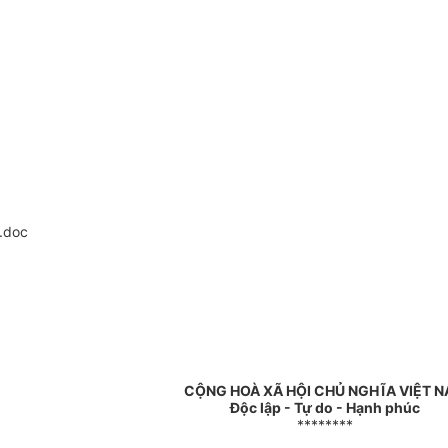
.doc
CỘNG HOÀ XÃ HỘI CHỦ NGHĨA VIỆT 
Độc lập - Tự do - Hạnh phúc
********