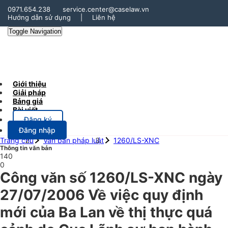
0971.654.238
service.center@caselaw.vn
Hướng dẫn sử dụng
|
Liên hệ
Toggle Navigation
Giới thiệu
Giải pháp
Bảng giá
Bài viết
Đăng ký
Đăng nhập
Trang chủ
Văn bản pháp luật
1260/LS-XNC
Thông tin văn bản
140
0
Công văn số 1260/LS-XNC ngày
27/07/2006 Về việc quy định
mới của Ba Lan về thị thực quá