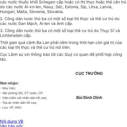
các nước thuộc khối Schegen cấp hoặc có thị thực hoặc thẻ căn trú
do các nước Ai-xơ-len, Nauy, Séc, Estonia, Sip, Lítva, Latvia,
Hungari, Malta, Slovenia, Slovakia.
2. Công dân nươc thứ ba có một số loại thị thực và thẻ cư trú do
các nước Đan Mạch, Ai-len và Anh cấp.
3. Công dân nước thứ ba có một số loại thẻ cư trú do Thụy Sĩ và
Lichtenstein cấp.
Thời gian quá cảnh Ba Lan phải nằm trong thời hạn còn giá trị của
các loại thị thực và thẻ cư trú nói trên.
Cục Lãnh sự xin thông báo tới các Quý cơ quan để phối hợp công
tác.
CỤC TRƯỞNG
Nơi nhận:
- Như trên;
- Văn phòng QH, CT nước, CP;
Bùi Đình Dĩnh
- Viện kiểm sát nhân dân tối cao;
- Tòa án nhân dân tối cao;
- Lưu: VP, XNC.
Nội dung VB
Văn bản gốc