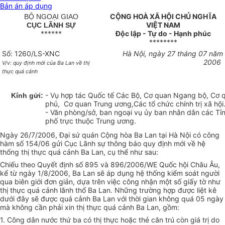
Bản án áp dụng
CỘNG HOÀ XÃ HỘI CHỦ NGHĨA
BỘ NGOẠI GIAO
VIỆT NAM
CỤC LÃNH SỰ
******
Độc lập - Tự do - Hạnh phúc
********
Số: 1260/LS-XNC
Hà Nội, ngày 27 tháng 07 năm
2006
V/v: quy định mới của Ba Lan về thị
thực quá cảnh
- Vụ hợp tác Quốc tế Các Bộ, Cơ quan Ngang bộ, Cơ 
Kính gửi:
phủ, Cơ quan Trung ương,Các tổ chức chính trị xã hội
- Văn phòng/sở, ban ngoại vụ ủy ban nhân dân các Tỉ
phố trực thuộc Trung ương.
Ngày 26/7/2006, Đại sứ quán Cộng hòa Ba Lan tại Hà Nội có công
hàm số 154/06 gửi Cục Lãnh sự thông báo quy định mới về hệ
thống thị thực quá cảnh Ba Lan, cụ thể như sau:
Chiếu theo Quyết định số 895 và 896/2006/WE Quốc hội Châu Âu,
kể từ ngày 1/8/2006, Ba Lan sẽ áp dụng hệ thống kiểm soát người
qua biên giới đơn giản, dựa trên việc công nhận một số giấy tờ như
thị thực quá cảnh lãnh thổ Ba Lan. Những trường hợp được liệt kê
dưới đây sẽ được quá cảnh Ba Lan với thời gian không quá 05 ngày
mà không cần phải xin thị thực quá cảnh Ba Lan, gồm:
1. Công dân nước thứ ba có thị thực hoặc thẻ căn trú còn giá trị do