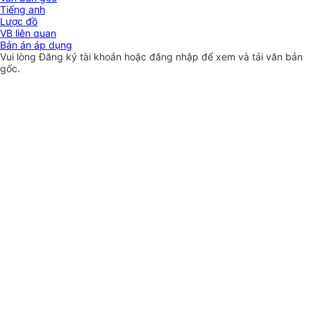
Tiếng anh
Lược đồ
VB liên quan
Bản án áp dụng
Vui lòng
Đăng ký
tài khoản hoặc
đăng nhập
để xem và tải văn bản
gốc.