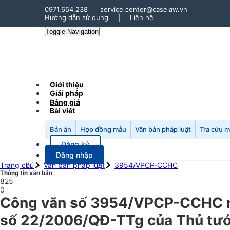
0971.654.238
service.center@caselaw.vn
Hướng dẫn sử dụng
|
Liên hệ
Toggle Navigation
Giới thiệu
Giải pháp
Bảng giá
Bài viết
Bản án
Hợp đồng mẫu
Văn bản pháp luật
Tra cứu 
Đăng ký
Đăng nhập
Trang chủ
Văn bản pháp luật
3954/VPCP-CCHC
Thông tin văn bản
825
0
Công văn số 3954/VPCP-CCHC ng
số 22/2006/QĐ-TTg của Thủ tướn