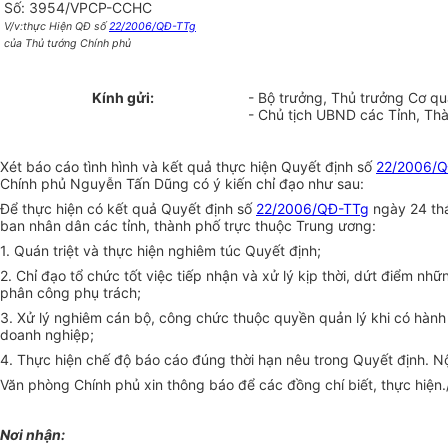
Số: 3954/VPCP-CCHC
V/v:thực Hiện QĐ số
22/2006/QĐ-TTg
của Thủ tướng Chính phủ
Kính gửi:
- Bộ trưởng, Thủ trưởng Cơ q
- Chủ tịch UBND các Tỉnh, Th
Xét báo cáo tình hình và kết quả thực hiện Quyết định số
22/2006/
Chính phủ Nguyễn Tấn Dũng có ý kiến chỉ đạo như sau:
Để thực hiện có kết quả Quyết định số
22/2006/QĐ-TTg
ngày 24 thá
ban nhân dân các tỉnh, thành phố trực thuộc Trung ương:
1. Quán triệt và thực hiện nghiêm túc Quyết định;
2. Chỉ đạo tổ chức tốt việc tiếp nhận và xử lý kịp thời, dứt điểm 
phân công phụ trách;
3. Xử lý nghiêm cán bộ, công chức thuộc quyền quản lý khi có hành 
doanh nghiệp;
4. Thực hiện chế độ báo cáo đúng thời hạn nêu trong Quyết định. Nộ
Văn phòng Chính phủ xin thông báo để các đồng chí biết, thực hiện./
Nơi nhận: