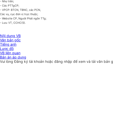
- Như trên;
- Các PTTgCP;
- VPCP: BTCN, TBNC, các PCN,
Các vụ, cục đơn vị trực thuộc;
- Website CP, Người Phát ngôn TTg;
- Lưu: VT, CCHC(5).
Nội dung VB
Văn bản gốc
Tiếng anh
Lược đồ
VB liên quan
Bản án áp dụng
Vui lòng
Đăng ký
tài khoản hoặc
đăng nhập
để xem và tải văn bản 