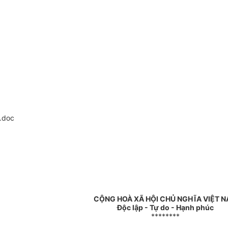
.doc
CỘNG HOÀ XÃ HỘI CHỦ NGHĨA VIỆT 
Độc lập - Tự do - Hạnh phúc
********