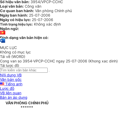
Số hiệu văn bản:
3954/VPCP-CCHC
Loại văn bản:
Công văn
Cơ quan ban hành:
Văn phòng Chính phủ
Ngày ban hành:
25-07-2006
Ngày có hiệu lực:
25-07-2006
Không xác định
Tình trạng hiệu lực:
Ngôn ngữ:
Định dạng văn bản hiện có:
MỤC LỤC
Không có mục lục
Tải về (WORD)
Cong van so 3954-VPCP-CCHC ngay 25-07-2006 (Khong xac dinh)
Tải lược đồ
Nội dung VB
Văn bản gốc
Tiếng anh
Lược đồ
VB liên quan
Bản án áp dụng
VĂN PHÒNG CHÍNH PHỦ
******