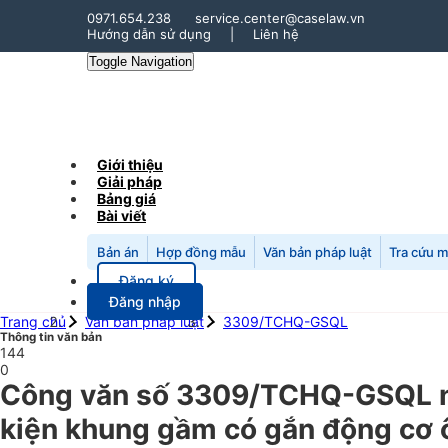
0971.654.238
service.center@caselaw.vn
Hướng dẫn sử dụng
|
Liên hệ
Toggle Navigation
Giới thiệu
Giải pháp
Bảng giá
Bài viết
Bản án
Hợp đồng mẫu
Văn bản pháp luật
Tra cứu 
Đăng ký
Đăng nhập
Trang chủ
Văn bản pháp luật
3309/TCHQ-GSQL
Thông tin văn bản
144
0
Công văn số 3309/TCHQ-GSQL ngà
kiện khung gầm có gắn động cơ ô