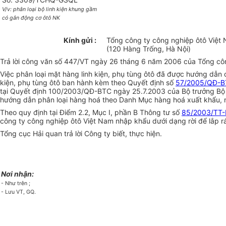
V/v: phân loại bộ linh kiện khung gầm
có gắn động cơ ôtô NK
Kính gửi :
Tổng công ty công nghiệp ôtô Việt
(120 Hàng Trống, Hà Nội)
Trả lời công văn số 447/VT ngày 26 tháng 6 năm 2006 của Tổng công
Việc phân loại mặt hàng linh kiện, phụ tùng ôtô đã được hướng dẫn 
kiện, phụ tùng ôtô ban hành kèm theo Quyết định số
57/2005/QĐ-
tại Quyết định 100/2003/QĐ-BTC ngày 25.7.2003 của Bộ trưởng Bộ Tà
hướng dẫn phân loại hàng hoá theo Danh Mục hàng hoá xuất khẩu, n
Theo quy định tại Điểm 2.2, Mục I, phần B Thông tư số
85/2003/TT
công ty công nghiệp ôtô Việt Nam nhập khẩu dưới dạng rời để lắp
Tổng cục Hải quan trả lời Công ty biết, thực hiện.
Nơi nhận:
- Như trên ;
- Lưu VT, GQ.