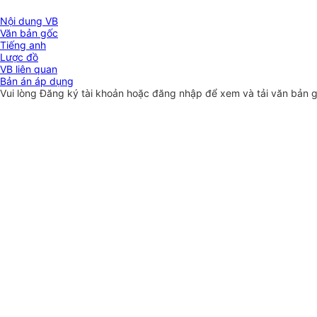
Nội dung VB
Văn bản gốc
Tiếng anh
Lược đồ
VB liên quan
Bản án áp dụng
Vui lòng
Đăng ký
tài khoản hoặc
đăng nhập
để xem và tải văn bản 