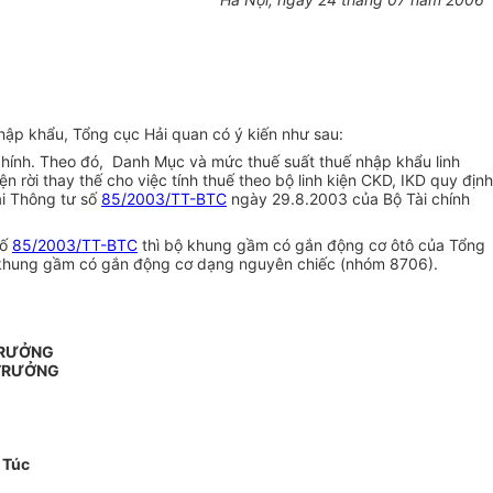
hập khẩu, Tổng cục Hải quan có ý kiến như sau:
hính. Theo đó, Danh Mục và mức thuế suất thuế nhập khẩu linh
ện rời thay thế cho việc tính thuế theo bộ linh kiện CKD, IKD quy định
ại Thông tư số
85/2003/TT-BTC
ngày 29.8.2003 của Bộ Tài chính
số
85/2003/TT-BTC
thì bộ khung gầm có gắn động cơ ôtô của Tổng
a khung gầm có gắn động cơ dạng nguyên chiếc (nhóm 8706).
TRƯỞNG
TRƯỞNG
 Túc