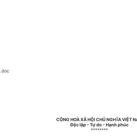
.doc
CỘNG HOÀ XÃ HỘI CHỦ NGHĨA VIỆT 
Độc lập - Tự do - Hạnh phúc
********