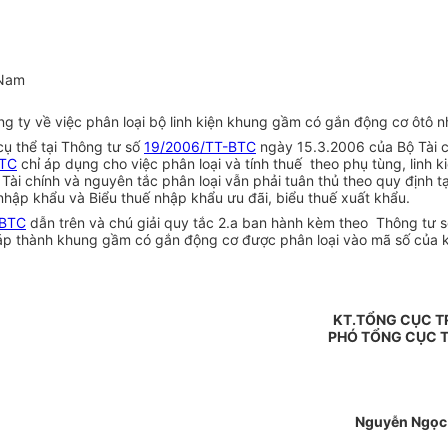
Nam
 ty về việc phân loại bộ linh kiện khung gầm có gắn động cơ ôtô n
cụ thể tại Thông tư số
19/2006/TT-BTC
ngày 15.3.2006 của Bộ Tài c
BTC
chỉ áp dụng cho việc phân loại và tính thuế theo phụ tùng, linh ki
i chính và nguyên tắc phân loại vẫn phải tuân thủ theo quy định t
hập khẩu và Biểu thuế nhập khẩu ưu đãi, biểu thuế xuất khẩu.
-BTC
dẫn trên và chú giải quy tắc 2.a ban hành kèm theo Thông tư 
 ráp thành khung gầm có gắn động cơ được phân loại vào mã số củ
KT.TỔNG CỤC 
PHÓ TỔNG CỤC 
Nguyễn Ngọc