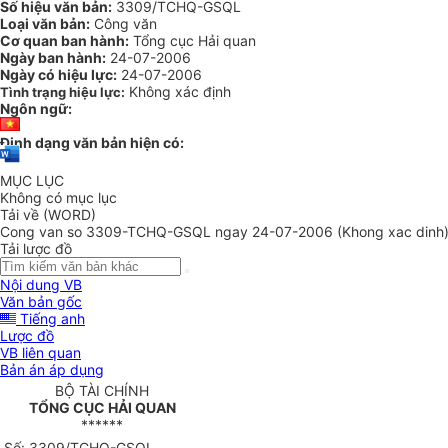
Số hiệu văn bản:
3309/TCHQ-GSQL
Loại văn bản:
Công văn
Cơ quan ban hành:
Tổng cục Hải quan
Ngày ban hành:
24-07-2006
Ngày có hiệu lực:
24-07-2006
Không xác định
Tình trạng hiệu lực:
Ngôn ngữ:
Định dạng văn bản hiện có:
MỤC LỤC
Không có mục lục
Tải về (WORD)
Cong van so 3309-TCHQ-GSQL ngay 24-07-2006 (Khong xac dinh)
Tải lược đồ
Nội dung VB
Văn bản gốc
Tiếng anh
Lược đồ
VB liên quan
Bản án áp dụng
BỘ TÀI CHÍNH
TỔNG CỤC HẢI QUAN
******
Số: 3309/TCHQ-GSQL