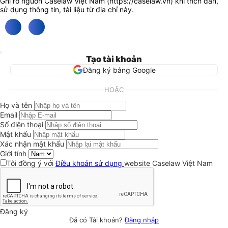
Ghi rõ nguồn Caselaw Việt Nam (
https://caselaw.vn
) khi trích dẫn,
sử dụng thông tin, tài liệu từ địa chỉ này.
Tạo tài khoản
Đăng ký bằng Google
HOẶC
Họ và tên
Email
Số điện thoại
Mật khẩu
Xác nhận mật khẩu
Giới tính
Tôi đồng ý với
Điều khoản sử dụng
website Caselaw Việt Nam
Đăng ký
Đã có Tài khoản?
Đăng nhập