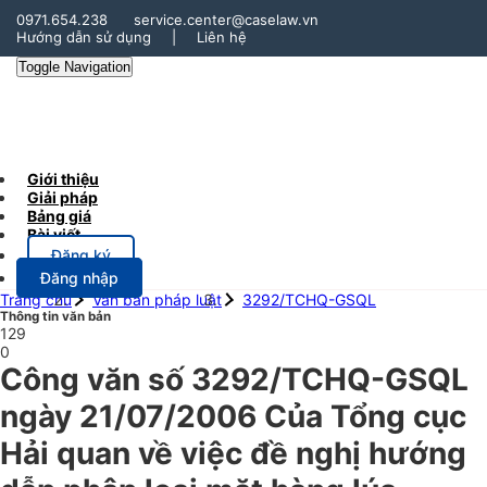
0971.654.238
service.center@caselaw.vn
Hướng dẫn sử dụng
|
Liên hệ
Toggle Navigation
Giới thiệu
Giải pháp
Bảng giá
Bài viết
Đăng ký
Đăng nhập
Trang chủ
Văn bản pháp luật
3292/TCHQ-GSQL
Thông tin văn bản
129
0
Công văn số 3292/TCHQ-GSQL
ngày 21/07/2006 Của Tổng cục
Hải quan về việc đề nghị hướng