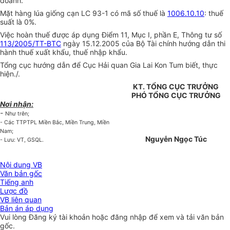
doanh.
Mặt hàng lúa giống cạn LC 93-1 có mã số thuế là
1006.10.10
: thuế
suất là 0%.
Việc hoàn thuế được áp dụng Điểm 11, Mục I, phần E, Thông tư số
113/2005/TT-BTC
ngày 15.12.2005 của Bộ Tài chính hướng dẫn thi
hành thuế xuất khẩu, thuế nhập khẩu.
Tổng cục hướng dẫn để Cục Hải quan Gia Lai Kon Tum biết, thực
hiện./.
KT. TỔNG CỤC TRƯỞNG
PHÓ TỔNG CỤC TRƯỞNG
Nơi nhận:
-
Như trên;
- Các TTPTPL Miền Bắc, Miền Trung, Miền
Nam;
Nguyễn Ngọc Túc
- Lưu: VT, GSQL.
Nội dung VB
Văn bản gốc
Tiếng anh
Lược đồ
VB liên quan
Bản án áp dụng
Vui lòng
Đăng ký
tài khoản hoặc
đăng nhập
để xem và tải văn bản
gốc.