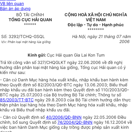
VB liên quan
Bản án áp dụng
BỘ TÀI CHÍNH
CỘNG HOÀ XÃ HỘI CHỦ NGHĨA
TỔNG CỤC HẢI QUAN
VIỆT NAM
******
Độc lập - Tự do - Hạnh phúc
********
Số: 3292/TCHQ-GSQL
Hà Nội, ngày 21 tháng 07 năm
2006
V/v: Phân loại mặt hàng lúa giống
Kính gửi:
Cục Hải quan Gia Lai Kon Tum
Trả lời công văn số 327/CHQGLKT ngày 22.06.2006 về đề nghị
hướng dẫn phân loại mặt hàng lúa giống, Tổng cục Hải quan có ý
kiến như sau:
- Căn cứ Danh Mục hàng hóa xuất khẩu, nhập khẩu ban hành kèm
theo Quyết định số 82/2003/QĐ-BTC ngày 13.06.2003; Biểu thuế
nhập khẩu ưu đãi ban hành kèm theo Quyết định số 110/2003/QĐ-
BTC ngày 25.07.2003 của Bộ trưởng Bộ Tài chính; Thông tư số
85/2003/TT-BTC
ngày 29.8.2003 của Bộ Tài chính hướng dẫn thực
hiện phân loại hàng hóa theo Danh Mục hàng hóa xuất khẩu, nhập
khẩu và Biểu thuế nhập khẩu ưu đãi.
- Căn cứ Quyết định số
40/2006/QĐ-BNN
ngày 22.05.2006 Điều
chỉnh, bổ sung Quyết định số
74/2004/QĐ-BNN
ngày 16.12.2004 về
việc ban hành Danh Mục giống cây trồng được phép sản xuất kinh