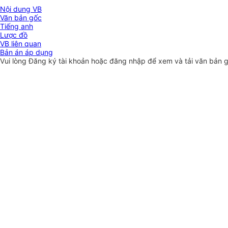
Nội dung VB
Văn bản gốc
Tiếng anh
Lược đồ
VB liên quan
Bản án áp dụng
Vui lòng
Đăng ký
tài khoản hoặc
đăng nhập
để xem và tải văn bản 