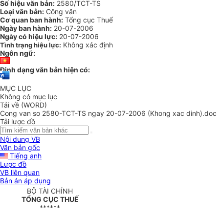
Số hiệu văn bản:
2580/TCT-TS
Loại văn bản:
Công văn
Cơ quan ban hành:
Tổng cục Thuế
Ngày ban hành:
20-07-2006
Ngày có hiệu lực:
20-07-2006
Không xác định
Tình trạng hiệu lực:
Ngôn ngữ:
Định dạng văn bản hiện có:
MỤC LỤC
Không có mục lục
Tải về (WORD)
Cong van so 2580-TCT-TS ngay 20-07-2006 (Khong xac dinh).doc
Tải lược đồ
Nội dung VB
Văn bản gốc
Tiếng anh
Lược đồ
VB liên quan
Bản án áp dụng
BỘ TÀI CHÍNH
TỔNG CỤC THUẾ
******