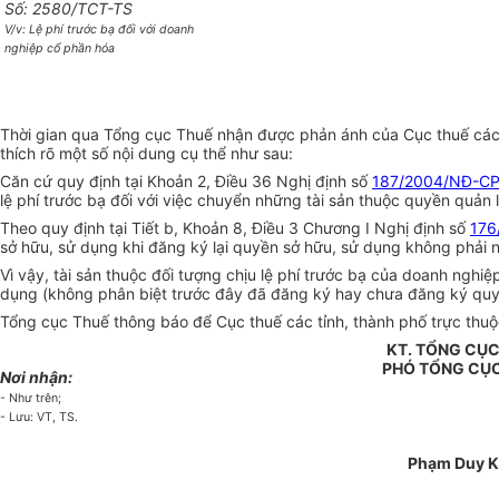
Số: 2580/TCT-TS
V/v: Lệ phí trước bạ đối với doanh
nghiệp cổ phần hóa
Thời gian qua Tổng cục Thuế nhận được phản ánh của Cục thuế các tỉ
thích rõ một số nội dung cụ thể như sau:
Căn cứ quy định tại Khoản 2, Điều 36 Nghị định số
187/2004/NĐ-C
lệ phí trước bạ đối với việc chuyển những tài sản thuộc quyền quản
Theo quy định tại Tiết b, Khoản 8, Điều 3 Chương I Nghị định số
176
sở hữu, sử dụng khi đăng ký lại quyền sở hữu, sử dụng không phải 
Vì vậy, tài sản thuộc đối tượng chịu lệ phí trước bạ của doanh ngh
dụng (không phân biệt trước đây đã đăng ký hay chưa đăng ký quyền
Tổng cục Thuế thông báo để Cục thuế các tỉnh, thành phố trực thuộc
KT. TỔNG CỤ
PHÓ TỔNG CỤ
Nơi nhận:
- Như trên;
- Lưu: VT, TS.
Phạm Duy 