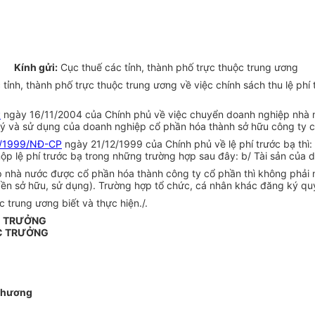
Kính gửi:
Cục thuế các tỉnh, thành phố trực thuộc trung ương
nh, thành phố trực thuộc trung ương về việc chính sách thu lệ phí 
P
ngày 16/11/2004 của Chính phủ về việc chuyển doanh nghiệp nhà n
 lý và sử dụng của doanh nghiệp cổ phần hóa thành sở hữu công ty c
/1999/NĐ-CP
ngày 21/12/1999 của Chính phủ về lệ phí trước bạ thì
nộp lệ phí trước bạ trong những trường hợp sau đây: b/ Tài sản của
iệp nhà nước được cổ phần hóa thành công ty cổ phần thì không phải 
 sở hữu, sử dụng). Trường hợp tổ chức, cá nhân khác đăng ký quyền
 trung ương biết và thực hiện./.
C TRƯỞNG
C TRƯỞNG
Khương