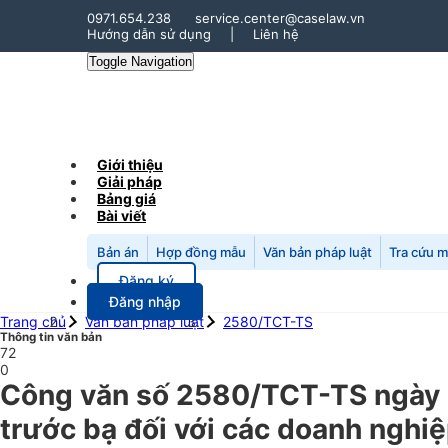
0971.654.238
service.center@caselaw.vn
Hướng dẫn sử dụng
|
Liên hệ
Toggle Navigation
Giới thiệu
Giải pháp
Bảng giá
Bài viết
Bản án
Hợp đồng mẫu
Văn bản pháp luật
Tra cứu 
Đăng ký
Đăng nhập
Trang chủ
Văn bản pháp luật
2580/TCT-TS
Thông tin văn bản
72
0
Công văn số 2580/TCT-TS ngày 2
trước bạ đối với các doanh nghiệ