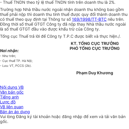
- Thuế TNDN theo tỷ lệ thuế TNDN tính trên doanh thu là 2%.
Trường hợp Nhà thầu nước ngoài nhận doanh thu không bao gồm
thuế phải nộp thì doanh thu tính thuế được quy đổi thành doanh thu
có thuế theo quy định tại Thông tư số
169/1998/TT-BTC
nêu trên.
Đồng thời số thuế GTGT Công ty đã nộp thay Nhà thầu nước ngoài
là số thuế GTGT đầu vào được khấu trừ của Công ty.
Tổng cục Thuế trả lời để Công ty T.P.C được biết và thực hiện./.
KT. TỔNG CỤC TRƯỞNG
PHÓ TỔNG CỤC TRƯỞNG
Nơi nhận:
- Như trên;
- Cục thuế TP. Hà Nội;
- Lưu: VT, PCCS (2b).
Phạm Duy Khương
Nội dung VB
Văn bản gốc
Tiếng anh
Lược đồ
VB liên quan
Bản án áp dụng
Vui lòng
Đăng ký
tài khoản hoặc
đăng nhập
để xem và tải văn bản
gốc.