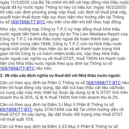
ngày 11/1/2005 của Bộ Tài chính thì đối với Hợp đồng nhà thầu nước
ngoài đã ký trước ngày Thông tư này có hiệu lực (ngày 16/2/2005)
thì việc xác định phương pháp nộp thuế, xác định số thuế phải nộp,
quyết toán thuế được tiếp tục thực hiện như hướng dẫn tại Thông
tư số
169/1998/TT-BTC
nêu trên cho đến khi kết thúc hợp đồng.
Như vậy, trường hợp Công ty T.P.C ký hợp đồng thuê Nhà thầu
nước ngoài tiến hành xây dựng dự án The Lien Westlake Resort của
Công ty T.P.C và Nhà thầu nước ngoài đã hoàn thành bàn giao
công trình trong năm 1998; Công ty T.P.C còn nợ Nhà thầu nước
ngoài một phần tiền thực hiện dự án và sẽ thanh toán trong thời
gian tới thì Công ty có trách nhiệm khấu trừ, nộp thay Nhà thầu
nước ngoài các nghĩa vụ về thuế GTGT, thuế TNDN khi thanh toán
tiền cho Nhà thầu nước ngoài theo quy định tại Thông tư số
169/1998/TT-BTC
nêu trên.
2. Về việc xác định nghĩa vụ thuế đối với Nhà thầu nước ngoài:
Căn cứ theo quy định tại Phần C Thông tư số
169/1998/TT-BTC
nêu
trên thì hoạt động xây dựng, lắp đặt (có bao thầu vật liệu và/hoặc
có cung cấp máy móc thiết bị) được áp dụng tỷ lệ % GTGT tính trên
doanh thu là 30%, tỷ lệ % thuế TNDN tính trên doanh thu là 2%.
Căn cứ theo quy định tại Điểm 3.i Mục II Phần B Thông tư số
89/1998/TT-BTC
ngày
27/6/1998
của Bộ Tài chính hướng dẫn về
thuế GTGT thì xây dựng, lắp đặt thuộc đối tượng chịu thuế GTGT
với thuế suất 10%.
Căn cứ theo quy định tại Điểm 2.33 Mục II Phần B Thông tư số