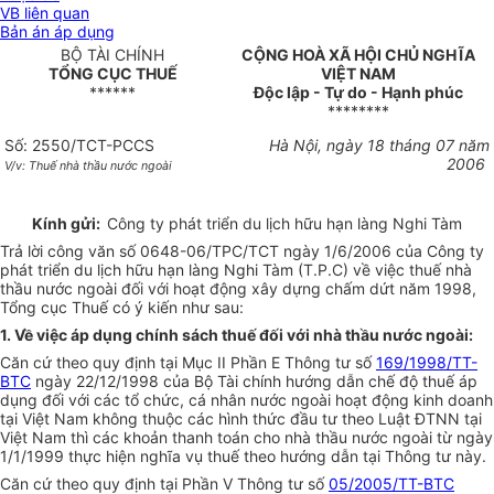
VB liên quan
Bản án áp dụng
BỘ TÀI CHÍNH
CỘNG HOÀ XÃ HỘI CHỦ NGHĨA
TỔNG CỤC THUẾ
VIỆT NAM
******
Độc lập - Tự do - Hạnh phúc
********
Số: 2550/TCT-PCCS
Hà Nội, ngày 18 tháng 07 năm
2006
V/v: Thuế nhà thầu nước ngoài
Kính gửi:
Công ty phát triển du lịch hữu hạn làng Nghi Tàm
Trả lời công văn số 0648-06/TPC/TCT ngày 1/6/2006 của Công ty
phát triển du lịch hữu hạn làng Nghi Tàm (T.P.C) về việc thuế nhà
thầu nước ngoài đối với hoạt động xây dựng chấm dứt năm 1998,
Tổng cục Thuế có ý kiến như sau:
1. Về việc áp dụng chính sách thuế đối với nhà thầu nước ngoài:
Căn cứ theo quy định tại Mục II Phần E Thông tư số
169/1998/TT-
BTC
ngày 22/12/1998 của Bộ Tài chính hướng dẫn chế độ thuế áp
dụng đối với các tổ chức, cá nhân nước ngoài hoạt động kinh doanh
tại Việt Nam không thuộc các hình thức đầu tư theo Luật ĐTNN tại
Việt Nam thì các khoản thanh toán cho nhà thầu nước ngoài từ ngày
1/1/1999 thực hiện nghĩa vụ thuế theo hướng dẫn tại Thông tư này.
Căn cứ theo quy định tại Phần V Thông tư số
05/2005/TT-BTC