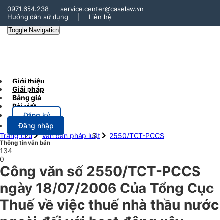
0971.654.238
service.center@caselaw.vn
Hướng dẫn sử dụng
|
Liên hệ
Toggle Navigation
Giới thiệu
Giải pháp
Bảng giá
Bài viết
Đăng ký
Đăng nhập
Trang chủ
Văn bản pháp luật
2550/TCT-PCCS
Thông tin văn bản
134
0
Công văn số 2550/TCT-PCCS
ngày 18/07/2006 Của Tổng Cục
Thuế về việc thuế nhà thầu nước