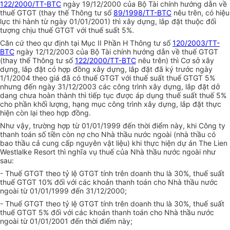
122/2000/TT-BTC
ngày 19/12/2000 của Bộ Tài chính hướng dẫn về
thuế GTGT (thay thế Thông tư số
89/1998/TT-BTC
nêu trên, có hiệu
lực thi hành từ ngày 01/01/2001) thì xây dựng, lắp đặt thuộc đối
tượng chịu thuế GTGT với thuế suất 5%.
Căn cứ theo qư định tại Mục II Phần H Thông tư số
120/2003/TT-
BTC
ngày 12/12/2003 của Bộ Tài chính hướng dẫn về thuế GTGT
(thay thế Thông tư số
122/2000/TT-BTC
nêu trên) thì Cơ sở xây
dựng, lắp đặt có hợp đồng xây dựng, lắp đặt đã ký trước ngày
1/1/2004 theo giá đã có thuế GTGT với thuế suất thuế GTGT 5%
nhưng đến ngày 31/12/2003 các công trình xây dựng, lắp đặt dở
dang chưa hoàn thành thì tiếp tục được áp dụng thuế suất thuế 5%
cho phần khối lượng, hạng mục công trình xây dựng, lắp đặt thực
hiện còn lại theo hợp đồng.
Như vậy, trường hợp từ
01/01/1999
đến thời điểm này, khi Công ty
thanh toán số tiền còn nợ cho Nhà thầu nước ngoài (nhà thầu có
bao thầu cả cung cấp nguyên vật liệu) khi thực hiện dự án The Lien
Westlalke Resort thì nghĩa vụ thuế của Nhà thầu nước ngoài như
sau:
- Thuế GTGT theo tỷ lệ GTGT tính trên doanh thu là 30%, thuế suất
thuế GTGT 10% đối với các khoản thanh toán cho Nhà thầu nước
ngoài từ 01/01/1999 đến 31/12/2000;
- Thuế GTGT theo tỷ lệ GTGT tính trên doanh thu là 30%, thuế suất
thuế GTGT 5% đối với các khoản thanh toán cho Nhà thầu nước
ngoài từ 01/01/2001 đến thời điểm này;