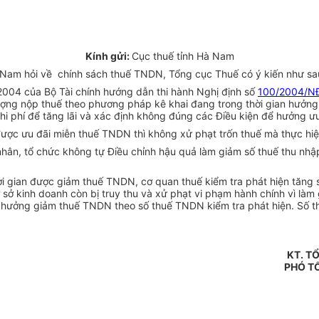
Kính gửi:
Cục thuế tỉnh Hà Nam
Nam
hỏi về chính sách thuế TNDN, Tổng cục Thuế có ý kiến như sa
004 của Bộ Tài chính hướng dẫn thi hành Nghị định số
100/2004/N
ợng nộp thuế theo phương pháp kê khai đang trong thời gian hưởng 
 chi phí để tăng lãi và xác định không đúng các Điều kiện để hưởng ư
ược ưu đãi miễn thuế TNDN thì không xử phạt trốn thuế mà thực hiệ
hân, tổ chức không tự Điều chỉnh hậu quả làm giảm số thuế thu nhậ
ời gian được giảm thuế TNDN, cơ quan thuế kiểm tra phát hiện tăng 
sở kinh doanh còn bị truy thu và xử phạt vi phạm hành chính vì làm
ợc hưởng giảm thuế TNDN theo số thuế TNDN kiểm tra phát hiện. Số 
KT. T
PHÓ T