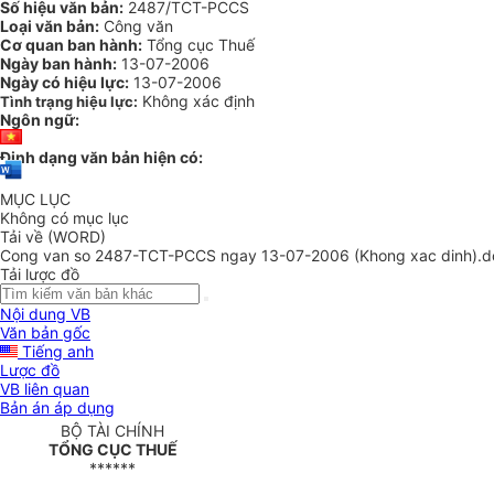
Số hiệu văn bản:
2487/TCT-PCCS
Loại văn bản:
Công văn
Cơ quan ban hành:
Tổng cục Thuế
Ngày ban hành:
13-07-2006
Ngày có hiệu lực:
13-07-2006
Không xác định
Tình trạng hiệu lực:
Ngôn ngữ:
Định dạng văn bản hiện có:
MỤC LỤC
Không có mục lục
Tải về (WORD)
Cong van so 2487-TCT-PCCS ngay 13-07-2006 (Khong xac dinh).d
Tải lược đồ
Nội dung VB
Văn bản gốc
Tiếng anh
Lược đồ
VB liên quan
Bản án áp dụng
BỘ TÀI CHÍNH
TỔNG CỤC THUẾ
******