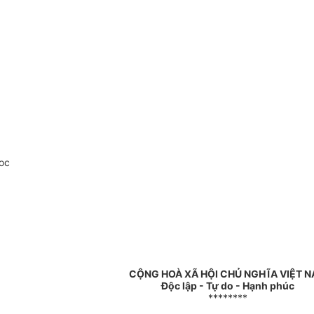
oc
CỘNG HOÀ XÃ HỘI CHỦ NGHĨA VIỆT 
Độc lập - Tự do - Hạnh phúc
********