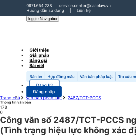
0971.654.238
service.center@caselaw.vn
Hướng dẫn sử dụng
|
Liên hệ
Toggle Navigation
Giới thiệu
Giải pháp
Bảng giá
Bài viết
Bản án
Hợp đồng mẫu
Văn bản pháp luật
Tra cứu 
Đăng ký
Đăng nhập
Trang chủ
Văn bản pháp luật
2487/TCT-PCCS
Thông tin văn bản
178
0
Công văn số 2487/TCT-PCCS ngà
(Tình trạng hiệu lực không xác đ