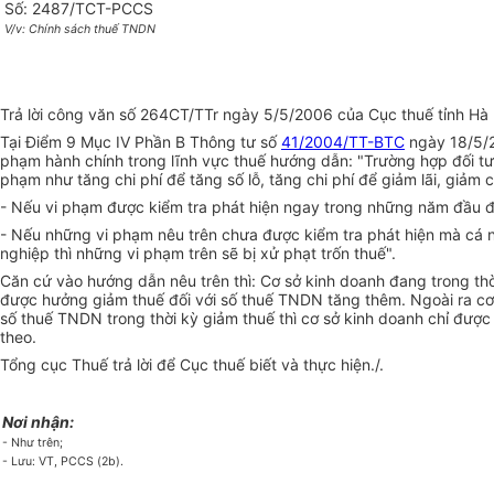
Số: 2487/TCT-PCCS
V/v: Chính sách thuế TNDN
Trả lời công văn số 264CT/TTr ngày
5/5/2006
của Cục thuế tỉnh Hà
Tại Điểm 9 Mục IV Phần B Thông tư số
41/2004/TT-BTC
ngày 18/5/2
phạm hành chính trong lĩnh vực thuế hướng dẫn: "Trường hợp đối tư
phạm như tăng chi phí để tăng số lỗ, tăng chi phí để giảm lãi, giảm
- Nếu vi phạm được kiểm tra phát hiện ngay trong những năm đầu đ
- Nếu những vi phạm nêu trên chưa được kiểm tra phát hiện mà cá n
nghiệp thì những vi phạm trên sẽ bị xử phạt trốn thuế".
Căn cứ vào hướng dẫn nêu trên thì: Cơ sở kinh doanh đang trong th
được hưởng giảm thuế đối với số thuế TNDN tăng thêm. Ngoài ra cơ 
số thuế TNDN trong thời kỳ giảm thuế thì cơ sở kinh doanh chỉ đư
theo.
Tổng cục Thuế trả lời để Cục thuế biết và thực hiện./.
Nơi nhận:
- Như trên;
- Lưu: VT, PCCS (2b).