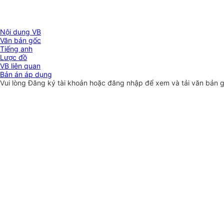
Nội dung VB
Văn bản gốc
Tiếng anh
Lược đồ
VB liên quan
Bản án áp dụng
Vui lòng
Đăng ký
tài khoản hoặc
đăng nhập
để xem và tải văn bản 