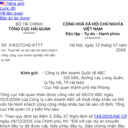
Tiếng anh
Lược đồ
VB liên quan
Bản án áp dụng
BỘ TÀI CHÍNH
CỘNG HOÀ XÃ HỘI CHỦ NGHĨA
TỔNG CỤC HẢI QUAN
VIỆT NAM
******
Độc lập - Tự do - Hạnh phúc
********
Số: 3183/TCHQ-KTTT
Hà Nội, ngày 13 tháng 07 năm
2006
V/v: Thuế NK xe ôtô vận tải hành khách
công cộng của doanh nghiệp vốn đầu
tư NN
Kính gửi:
- Công ty liên doanh Quốc tế ABC
(Số 589, đường Lạc Long Quân,
Q.Tây Hồ, TP.Hà Nội)
- Cục Hải quan thành phồ Hải Phòng
Tổng cục Hải quan nhận được công văn số 06/CV-ABC ngày
10/5/2006 của Công ty Liên doanh ABC về thuế nhập khẩu xe ôtô
vận tải hành khách công cộng nhập khẩu tạo tài sản cố định; Tổng
cục Hải quan có ý kiến như sau:
1- Theo quy định tại điểm 3, Điều 27, Nghị định số
149/2005/NĐ-CP
ngày 08/12/2005 của Chính phủ, thì: "Đối với các dự án khuyến
khích đầu tư đã được cấp Giấy phép đầu tư, Giấy chứng nhận đầu