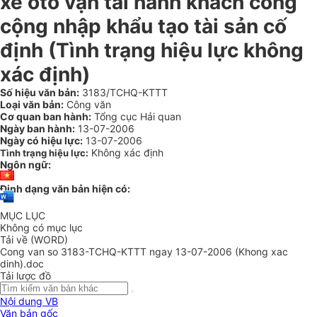
xe ôtô vận tải hành khách công
cộng nhập khẩu tạo tài sản cố
định (Tình trạng hiệu lực không
xác định)
Số hiệu văn bản:
3183/TCHQ-KTTT
Loại văn bản:
Công văn
Cơ quan ban hành:
Tổng cục Hải quan
Ngày ban hành:
13-07-2006
Ngày có hiệu lực:
13-07-2006
Không xác định
Tình trạng hiệu lực:
Ngôn ngữ:
Định dạng văn bản hiện có:
MỤC LỤC
Không có mục lục
Tải về (WORD)
Cong van so 3183-TCHQ-KTTT ngay 13-07-2006 (Khong xac
dinh).doc
Tải lược đồ
Nội dung VB
Văn bản gốc