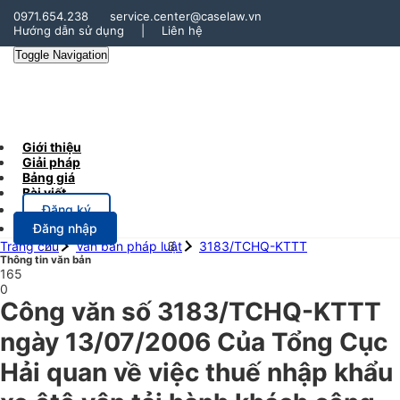
0971.654.238
service.center@caselaw.vn
Hướng dẫn sử dụng
|
Liên hệ
Toggle Navigation
Giới thiệu
Giải pháp
Bảng giá
Bài viết
Đăng ký
Đăng nhập
Trang chủ
Văn bản pháp luật
3183/TCHQ-KTTT
Thông tin văn bản
165
0
Công văn số 3183/TCHQ-KTTT
ngày 13/07/2006 Của Tổng Cục
Hải quan về việc thuế nhập khẩu