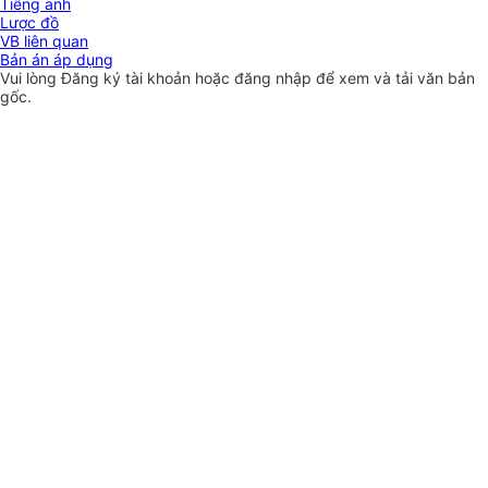
Tiếng anh
Lược đồ
VB liên quan
Bản án áp dụng
Vui lòng
Đăng ký
tài khoản hoặc
đăng nhập
để xem và tải văn bản
gốc.