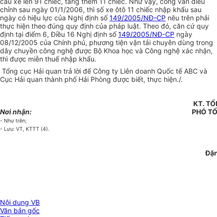
cấu xe lên 91 chiếc, tăng thêm 11 chiếc. Như vậy, công văn điều
chỉnh sau ngày 01/1/2006, thì số xe ôtô 11 chiếc nhập khẩu sau
ngày có hiệu lực của Nghị định số
149/2005/NĐ-CP
nêu trên phải
thực hiện theo đúng quy định của pháp luật. Theo đó, căn cứ quy
định tại điểm 6, Điều 16 Nghị định số
149/2005/NĐ-CP
ngày
08/12/2005 của Chính phủ, phương tiện vận tải chuyên dùng trong
dây chuyền công nghệ được Bộ Khoa học và Công nghệ xác nhận,
thì được miễn thuế nhập khẩu.
Tổng cục Hải quan trả lời để Công ty Liên doanh Quốc tế ABC và
Cục Hải quan thành phố Hải Phòng được biết, thực hiện./.
KT. T
Nơi nhận:
PHÓ T
- Như trên;
- Lưu: VT, KTTT (4).
Đặn
Nội dung VB
Văn bản gốc