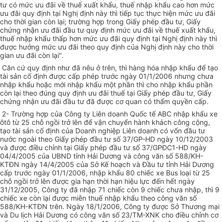
tư có mức ưu đãi về thuế xuất khẩu, thuế nhập khẩu cao hơn mức
ưu đãi quy định tại Nghị định này thì tiếp tục thực hiện mức ưu đãi
cho thời gian còn lại; trường hợp trong Giấy phép đầu tư, Giấy
chứng nhận ưu đãi đầu tư quy định mức ưu đãi về thuế xuất khẩu,
thuế nhập khẩu thấp hơn mức ưu đãi quy định tại Nghị định này thì
được hưởng mức ưu đãi theo quy định của Nghị định này cho thời
gian ưu đãi còn lại".
Căn cứ quy định như đã nêu ở trên, thì hàng hóa nhập khẩu để tạo
tài sản cố định được cấp phép trước ngày 01/1/2006 nhưng chưa
nhập khẩu hoặc mới nhập khẩu một phần thì cho nhập khẩu phần
còn lại theo đúng quy định ưu đãi thuế tại Giấy phép đầu tư, Giấy
chứng nhận ưu đãi đầu tư đã được cơ quan có thẩm quyền cấp.
2- Trường hợp của Công ty Liên doanh Quốc tế ABC nhập khẩu xe
ôtô từ 25 chỗ ngồi trở lên để vận chuyển hành khách công cộng,
tạo tài sản cố định của Doanh nghiệp Liên doanh có vốn đầu tư
nước ngoài theo Giấy phép đầu tư số 37/GP-HD ngày 10/12/2003
và được điều chỉnh tại Giấy phép đầu tư số 37/GPĐC1-HD ngày
04/4/2005 của UBND tỉnh Hải Dương và công văn số 588/KH-
KTĐN ngày 14/4/2005 của Sở Kế hoạch và Đầu tư tỉnh Hải Dương
cấp trước ngày 01/1/2006, nhập khẩu 80 chiếc xe Bus loại từ 25
chỗ ngồi trở lên được gia hạn thời hạn hiệu lực đến hết ngày
31/12/2005, Công ty đã nhập 71 chiếc còn 9 chiếc chưa nhập, thì 9
chiếc xe còn lại được miễn thuế nhập khẩu theo công văn số
588/KH-KTĐN trên. Ngày 18/1/2006, Công ty được Sở Thương mại
và Du lịch Hải Dương có công văn số 23/TM-XNK cho điều chỉnh cơ