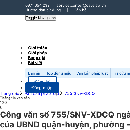
0971.654.238
service.center@caselaw.vn
Hướng dẫn sử dụng
|
Liên hệ
Toggle Navigation
Giới thiệu
Giải pháp
Bảng giá
Bài viết
Bản án
Hợp đồng mẫu
Văn bản pháp luật
Tra cứu 
Đăng ký
Đăng nhập
Trang chủ
Văn bản pháp luật
755/SNV-XDCQ
Thông tin văn bản
120
0
Công văn số 755/SNV-XDCQ ngày
của UBND quận-huyện, phường -xã