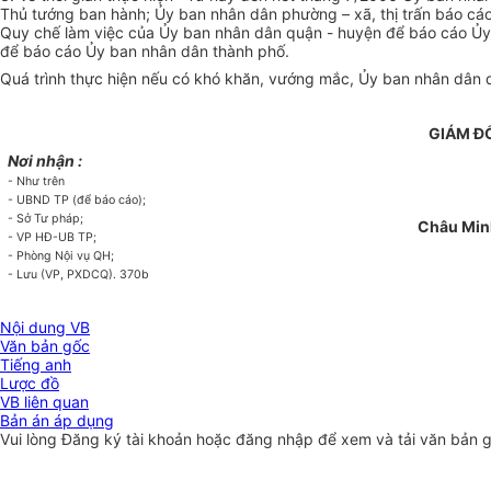
Thủ tướng ban hành; Ủy ban nhân dân phường – xã, thị trấn báo cáo
Quy chế làm việc của Ủy ban nhân dân quận - huyện để báo cáo Ủy b
để báo cáo Ủy ban nhân dân thành phố.
Quá trình thực hiện nếu có khó khăn, vướng mắc, Ủy ban nhân dân 
GIÁM Đ
Nơi nhận :
- Như trên
- UBND TP (để báo cáo);
- Sở Tư pháp;
Châu Min
- VP HĐ-UB TP;
- Phòng Nội vụ QH;
- Lưu (VP, PXDCQ). 370b
Nội dung VB
Văn bản gốc
Tiếng anh
Lược đồ
VB liên quan
Bản án áp dụng
Vui lòng
Đăng ký
tài khoản hoặc
đăng nhập
để xem và tải văn bản 