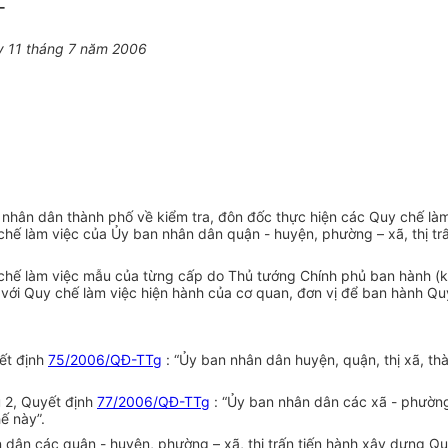
-
y 11 tháng 7 năm 2006
n dân thành phố về kiểm tra, đôn đốc thực hiện các Quy chế làm v
hế làm việc của Ủy ban nhân dân quận - huyện, phường – xã, thị trấ
y chế làm việc mẫu của từng cấp do Thủ tướng Chính phủ ban hành 
 với Quy chế làm việc hiện hành của cơ quan, đơn vị để ban hành Quy
yết định
75/2006/QĐ-TTg
: “Ủy ban nhân dân huyện, quận, thị xã, th
u 2, Quyết định
77/2006/QĐ-TTg
: “Ủy ban nhân dân các xã - phường,
ế này”.
n dân các quận - huyện, phường – xã, thị trấn tiến hành xây dựng Q