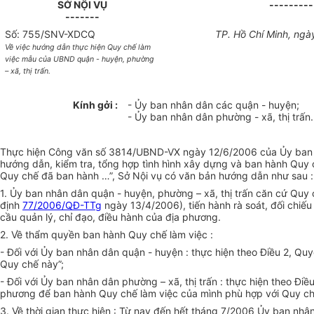
SỞ NỘI VỤ
---------
-------
Số: 755/SNV-XDCQ
TP. Hồ Chí Minh, ngà
Về việc hướng dẫn thực hiện Quy chế làm
việc mẫu của UBND quận - huyện, phường
– xã, thị trấn.
Kính gởi :
- Ủy ban nhân dân các quận - huyện;
- Ủy ban nhân dân phường - xã, thị trấn.
Thực hiện Công văn số 3814/UBND-VX ngày 12/6/2006 của Ủy ban nhâ
hướng dẫn, kiểm tra, tổng hợp tình hình xây dựng và ban hành Quy c
Quy chế đã ban hành …”, Sở Nội vụ có văn bản hướng dẫn như sau :
1. Ủy ban nhân dân quận - huyện, phường – xã, thị trấn căn cứ Qu
định
77/2006/QĐ-TTg
ngày 13/4/2006), tiến hành rà soát, đối chiếu
cầu quản lý, chỉ đạo, điều hành của địa phương.
2. Về thẩm quyền ban hành Quy chế làm việc :
- Đối với Ủy ban nhân dân quận - huyện : thực hiện theo Điều 2, Qu
Quy chế này”;
- Đối với Ủy ban nhân dân phường – xã, thị trấn : thực hiện theo Điề
phương để ban hành Quy chế làm việc của mình phù hợp với Quy ch
3. Về thời gian thực hiện : Từ nay đến hết tháng 7/2006 Ủy ban nhâ