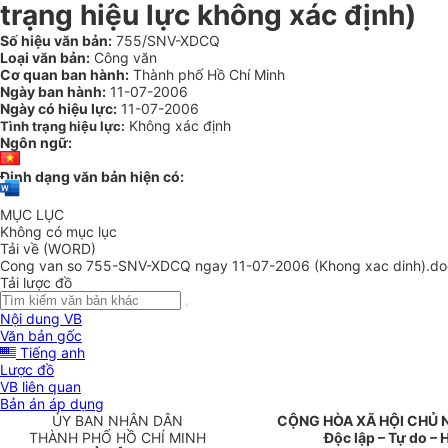
trạng hiệu lực không xác định)
Số hiệu văn bản:
755/SNV-XDCQ
Loại văn bản:
Công văn
Cơ quan ban hành:
Thành phố Hồ Chí Minh
Ngày ban hành:
11-07-2006
Ngày có hiệu lực:
11-07-2006
Không xác định
Tình trạng hiệu lực:
Ngôn ngữ:
Định dạng văn bản hiện có:
MỤC LỤC
Không có mục lục
Tải về (WORD)
Cong van so 755-SNV-XDCQ ngay 11-07-2006 (Khong xac dinh).do
Tải lược đồ
Nội dung VB
Văn bản gốc
Tiếng anh
Lược đồ
VB liên quan
Bản án áp dụng
ỦY BAN NHÂN DÂN
CỘNG HÒA XÃ HỘI CHỦ 
THÀNH PHỐ HỒ CHÍ MINH
Độc lập – Tự do –