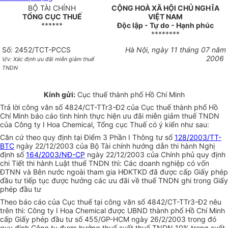
BỘ TÀI CHÍNH
CỘNG HOÀ XÃ HỘI CHỦ NGHĨA
TỔNG CỤC THUẾ
VIỆT NAM
******
Độc lập - Tự do - Hạnh phúc
********
Số: 2452/TCT-PCCS
Hà Nội, ngày 11 tháng 07 năm
2006
V/v: Xác định ưu đãi miễn giảm thuế
TNDN
Kính gửi:
Cục thuế thành phố Hồ Chí Minh
Trả lời công văn số 4824/CT-TTr3-Đ2 của Cục thuế thành phố Hồ
Chí Minh báo cáo tình hình thực hiện ưu đãi miễn giảm thuế TNDN
của Công ty I Hoa Chemical, Tổng cục Thuế có ý kiến như sau:
Căn cứ theo quy định tại Điểm 3 Phần I Thông tư số
128/2003/TT-
BTC
ngày 22/12/2003 của Bộ Tài chính hướng dẫn thi hành Nghị
định số
164/2003/NĐ-CP
ngày 22/12/2003 của Chính phủ quy định
chi Tiết thi hành Luật thuế TNDN thì: Các doanh nghiệp có vốn
ĐTNN và Bên nước ngoài tham gia HĐKTKD đã được cấp Giấy phép
đầu tư tiếp tục được hưởng các ưu đãi về thuế TNDN ghi trong Giấy
phép đầu tư
Theo báo cáo của Cục thuế tại công văn số 4842/CT-TTr3-Đ2 nêu
trên thì: Công ty I Hoa Chemical được UBND thành phố Hồ Chí Minh
cấp Giấy phép đầu tư số 455/GP-HCM ngày 26/2/2003 trong đó
quy định Công ty được hưởng thuế suất thuế TNDN 10% trong suốt