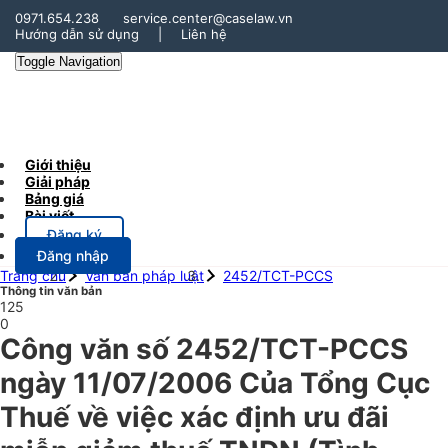
0971.654.238
service.center@caselaw.vn
Hướng dẫn sử dụng
|
Liên hệ
Toggle Navigation
Giới thiệu
Giải pháp
Bảng giá
Bài viết
Đăng ký
Đăng nhập
Trang chủ
Văn bản pháp luật
2452/TCT-PCCS
Thông tin văn bản
125
0
Công văn số 2452/TCT-PCCS
ngày 11/07/2006 Của Tổng Cục
Thuế về việc xác định ưu đãi