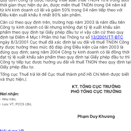
thời gian thực hiện dự án, được miễn thuế TNDN trong 04 năm kể
từ khi kinh doanh có lãi và giảm 50% trong 04 năm tiếp theo với
Điều kiện xuất khẩu ít nhất 80% sản phẩm.
Căn cứ theo quy định trên, trường hợp năm 2003 là năm đầu tiên
Công ty kinh doanh có lãi nhưng không đạt tỷ lệ xuất khẩu sản
phẩm theo quy định tại Giấy phép đầu tư vì vậy căn cứ theo quy
định tại Điểm 4 Mục I Phần thứ hai Thông tư số
13/2001/TT-BTC
ngày 8/3/2001 Cục thuế đã xác định lại ưu đãi về thuế TNDN Công
ty được hưởng theo mức độ đáp ứng Điều kiện của năm 2003 là
đúng quy định; sang năm 2004 Công ty kinh doanh có lãi đồng thời
đạt tỷ lệ xuất khẩu sản phẩm theo quy định tại Giấy phép đầu tư thì
Công ty tiếp tục được hưởng ưu đãi về thuế TNDN theo quy định tại
Giấy phép đầu tư.
Tổng cục Thuế trả lời để Cục thuế thành phố Hồ Chí Minh được biết
và thực hiện./.
KT. TỔNG CỤC TRƯỞNG
PHÓ TỔNG CỤC TRƯỞNG
Nơi nhận:
- Như trên;
- Lưu: VT, PCCS (2b).
Phạm Duy Khương
Nội dung VB