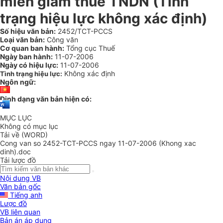
miễn giảm thuế TNDN (Tình
trạng hiệu lực không xác định)
Số hiệu văn bản:
2452/TCT-PCCS
Loại văn bản:
Công văn
Cơ quan ban hành:
Tổng cục Thuế
Ngày ban hành:
11-07-2006
Ngày có hiệu lực:
11-07-2006
Không xác định
Tình trạng hiệu lực:
Ngôn ngữ:
Định dạng văn bản hiện có:
MỤC LỤC
Không có mục lục
Tải về (WORD)
Cong van so 2452-TCT-PCCS ngay 11-07-2006 (Khong xac
dinh).doc
Tải lược đồ
Nội dung VB
Văn bản gốc
Tiếng anh
Lược đồ
VB liên quan
Bản án áp dụng