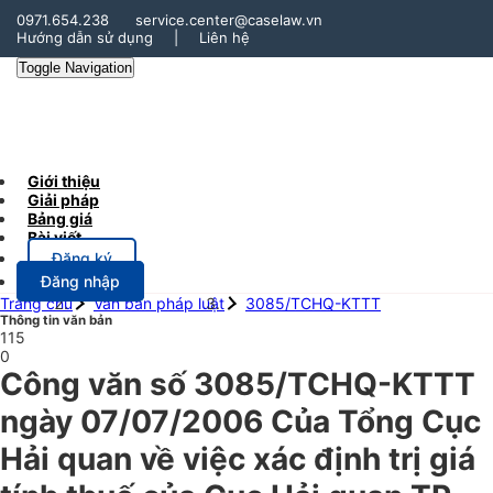
0971.654.238
service.center@caselaw.vn
Hướng dẫn sử dụng
|
Liên hệ
Toggle Navigation
Giới thiệu
Giải pháp
Bảng giá
Bài viết
Đăng ký
Đăng nhập
Trang chủ
Văn bản pháp luật
3085/TCHQ-KTTT
Thông tin văn bản
115
0
Công văn số 3085/TCHQ-KTTT
ngày 07/07/2006 Của Tổng Cục
Hải quan về việc xác định trị giá