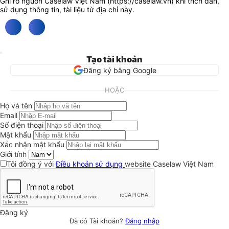
Ghi rõ nguồn Caselaw Việt Nam (
https://caselaw.vn
) khi trích dẫn,
sử dụng thông tin, tài liệu từ địa chỉ này.
Tạo tài khoản
Đăng ký bằng Google
HOẶC
Họ và tên
Email
Số điện thoại
Mật khẩu
Xác nhận mật khẩu
Giới tính
Tôi đồng ý với
Điều khoản sử dụng
website Caselaw Việt Nam
Đăng ký
Đã có Tài khoản?
Đăng nhập