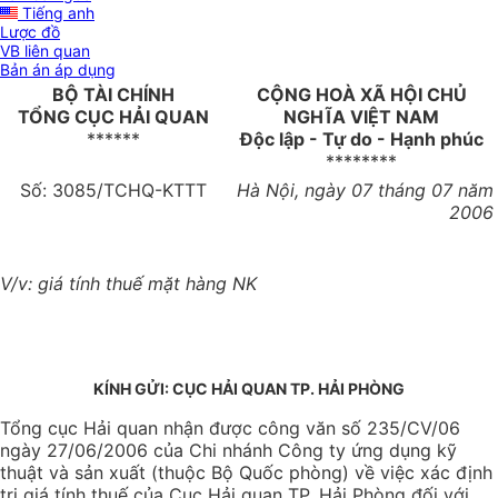
Tiếng anh
Lược đồ
VB liên quan
Bản án áp dụng
BỘ TÀI CHÍNH
CỘNG HOÀ XÃ HỘI CHỦ
TỔNG CỤC HẢI QUAN
NGHĨA VIỆT NAM
******
Độc lập - Tự do - Hạnh phúc
********
Số: 3085/TCHQ-KTTT
Hà Nội, ngày 07 tháng 07 năm
2006
V/v: giá tính thuế mặt hàng NK
KÍNH GỬI: CỤC HẢI QUAN TP. HẢI PHÒNG
Tổng cục Hải quan nhận được công văn số 235/CV/06
ngày 27/06/2006 của Chi nhánh Công ty ứng dụng kỹ
thuật và sản xuất (thuộc Bộ Quốc phòng) về việc xác định
trị giá tính thuế của Cục Hải quan TP. Hải Phòng đối với