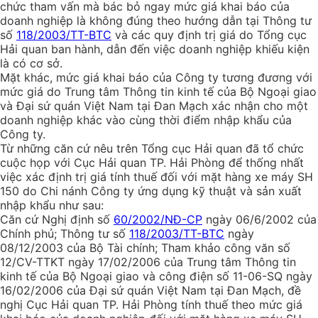
chức tham vấn mà bác bỏ ngay mức giá khai báo của
doanh nghiệp là không đúng theo hướng dẫn tại Thông tư
số
118/2003/TT-BTC
và các quy định trị giá do Tổng cục
Hải quan ban hành, dẫn đến việc doanh nghiệp khiếu kiện
là có cơ sở.
Mặt khác, mức giá khai báo của Công ty tương đương với
mức giá do Trung tâm Thông tin kinh tế của Bộ Ngoại giao
và Đại sứ quán Việt Nam tại Đan Mạch xác nhận cho một
doanh nghiệp khác vào cùng thời điểm nhập khẩu của
Công ty.
Từ những căn cứ nêu trên Tổng cục Hải quan đã tổ chức
cuộc họp với Cục Hải quan TP. Hải Phòng để thống nhất
việc xác định trị giá tính thuế đối với mặt hàng xe máy SH
150 do Chi nánh Công ty ứng dụng kỹ thuật và sản xuất
nhập khẩu như sau:
Căn cứ Nghị định số
60/2002/NĐ-CP
ngày 06/6/2002 của
Chính phủ; Thông tư số
118/2003/TT-BTC
ngày
08/12/2003 của Bộ Tài chính; Tham khảo công văn số
12/CV-TTKT ngày 17/02/2006 của Trung tâm Thông tin
kinh tế của Bộ Ngoại giao và công điện số 11-06-SQ ngày
16/02/2006 của Đại sứ quán Việt Nam tại Đan Mạch, đề
nghị Cục Hải quan TP. Hải Phòng tính thuế theo mức giá