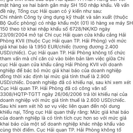
mặt hàng xe hai bánh gắn máy SH 150 nhập khẩu. Về vấn
đề này, Tổng cục Hải quan có ý kiến như sau:
Chi nhánh Công ty ứng dụng kỹ thuật và sản xuất (thuộc
Bộ Quốc phòng) có nhập khẩu một (01) lô hàng xe máy SH
150 theo tờ khai nhập khẩu số 6728/NK/KD ngày
23/09/2004 mở tại Chi cục Hải quan cửa khẩu cảng Hải
Phòng KVII (thuộc Cục Hải quan TP. Hải Phòng) với mức
giá khai báo là 1.950 EUR/chiếc (tương đương 2.400
USD/chiếc). Cục Hải quan TP. Hải Phòng không tổ chức
tham vấn mà chỉ căn cứ vào biên bản làm việc giữa Chi
cục Hải quan cửa khẩu cảng Hải Phòng KVII với doanh
nghiệp để bác bỏ mức giá khai báo của doanh nghiệp
đồng thời xác định lại mức giá tính thuế là 2.900
USD/chiếc. Doanh nghiệp đã có khiếu nại, sau khi xem xét
Cục Hải quan TP. Hải Phòng đã có công văn số
3308/HQTP-TGTT ngày 26/06/2006 trả lời khiếu nại của
doanh nghiệp với mức giá tính thuế là 2.600 USD/chiếc.
Sau khi xem xét hồ sơ vụ việc liên quan đến nội dung
khiếu nại, Tổng cục Hải quan thấy rằng: Mức giá khai báo
của doanh nghiệp là có tính tích cực hơn so với mức giá
khai báo của một số doanh nghiệp khác nhập khẩu vào
cùng thời điểm. Cục Hải quan TP. Hải Phòng không tổ