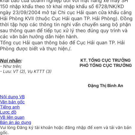
khai báo của doanh nghiệp đối với mặt hàng xe máy SH
150 nhập khẩu theo tờ khai nhập khẩu số 6728/NK/KD
ngày 23/09/2004 mở tại Chi cục Hải quan cửa khẩu cảng
Hải Phòng KVII (thuộc Cục Hải quan TP. Hải Phòng). Đồng
thời tập hợp các thông tin nghi vấn chuyển sang bộ phận
sau thông quan để tiếp tục xử lý theo đúng quy trình và
các văn bản hướng dẫn hiện hành.
Tổng cục Hải quan thông báo để Cục Hải quan TP. Hải
Phòng được biết và thực hiện./.
Nơi nhận
:
KT. TỔNG CỤC TRƯỞNG
PHÓ TỔNG CỤC TRƯỞNG
- Như trên;
- Lưu: VT (2), Vụ KTTT (3)
Đặng Thị Bình An
Nội dung VB
Văn bản gốc
Tiếng anh
Lược đồ
VB liên quan
Bản án áp dụng
Vui lòng
Đăng ký
tài khoản hoặc
đăng nhập
để xem và tải văn bản
gốc.