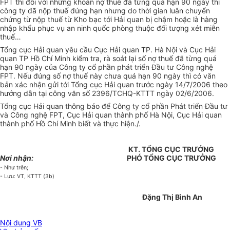
FPT thì đối với những khoản nợ thuế đã từng quá hạn 90 ngày thì
công ty đã nộp thuế đúng hạn nhưng do thời gian luân chuyển
chứng từ nộp thuế từ Kho bạc tới Hải quan bị chậm hoặc là hàng
nhập khẩu phục vụ an ninh quốc phòng thuộc đối tượng xét miễn
thuế…
Tổng cục Hải quan yêu cầu Cục Hải quan TP. Hà Nội và Cục Hải
quan TP Hồ Chí Minh kiểm tra, rà soát lại số nợ thuế đã từng quá
hạn 90 ngày của Công ty cổ phần phát triển Đầu tư Công nghệ
FPT. Nếu đúng số nợ thuế này chưa quá hạn 90 ngày thì có văn
bản xác nhận gửi tới Tổng cục Hải quan trước ngày 14/7/2006 theo
hướng dẫn tại công văn số 2396/TCHQ-KTTT ngày 02/6/2006.
Tổng cục Hải quan thông báo để Công ty cổ phần Phát triển Đầu tư
và Công nghệ FPT, Cục Hải quan thành phố Hà Nội, Cục Hải quan
thành phố Hồ Chí Minh biết và thực hiện./.
KT. TỔNG CỤC TRƯỞNG
Nơi nhận:
PHÓ TỔNG CỤC TRƯỞNG
- Như trên;
- Lưu: VT, KTTT (3b)
Đặng Thị Bình An
Nội dung VB