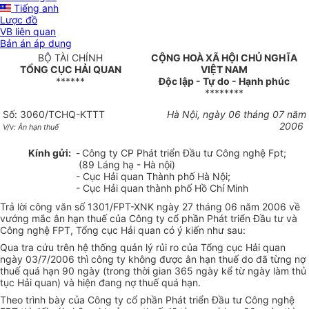
Tiếng anh
Lược đồ
VB liên quan
Bản án áp dụng
BỘ TÀI CHÍNH
CỘNG HOÀ XÃ HỘI CHỦ NGHĨA
TỔNG CỤC HẢI QUAN
VIỆT NAM
******
Độc lập - Tự do - Hạnh phúc
********
Số: 3060/TCHQ-KTTT
Hà Nội, ngày 06 tháng 07 năm
2006
V/v: Ân hạn thuế
Kính gửi:
-
Công ty CP Phát triển Đầu tư Công nghệ Fpt;
(89 Láng hạ - Hà nội)
- Cục Hải quan Thành phố Hà Nội;
- Cục Hải quan thành phố Hồ Chí Minh
Trả lời công văn số 1301/FPT-XNK ngày 27 tháng 06 năm 2006 về
vướng mắc ân hạn thuế của Công ty cổ phần Phát triển Đầu tư và
Công nghệ FPT, Tổng cục Hải quan có ý kiến như sau:
Qua tra cứu trên hệ thống quản lý rủi ro của Tổng cục Hải quan
ngày 03/7/2006 thì công ty không được ân hạn thuế do đã từng nợ
thuế quá hạn 90 ngày (trong thời gian 365 ngày kể từ ngày làm thủ
tục Hải quan) và hiện đang nợ thuế quá hạn.
Theo trình bày của Công ty cổ phần Phát triển Đầu tư Công nghệ