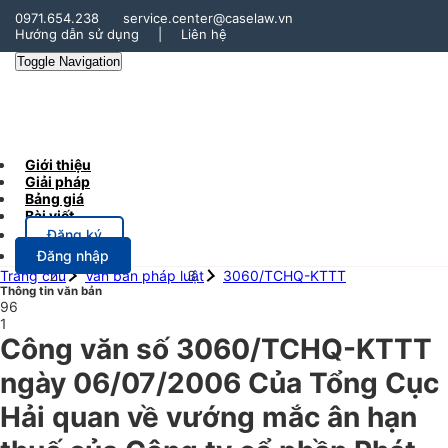
0971.654.238
service.center@caselaw.vn
Hướng dẫn sử dụng
|
Liên hệ
Toggle Navigation
Giới thiệu
Giải pháp
Bảng giá
Bài viết
Đăng ký
Đăng nhập
Trang chủ
Văn bản pháp luật
3060/TCHQ-KTTT
Thông tin văn bản
96
1
Công văn số 3060/TCHQ-KTTT
ngày 06/07/2006 Của Tổng Cục
Hải quan về vướng mắc ân hạn