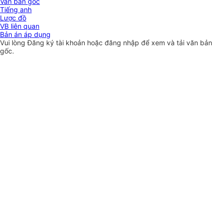
Văn bản gốc
Tiếng anh
Lược đồ
VB liên quan
Bản án áp dụng
Vui lòng
Đăng ký
tài khoản hoặc
đăng nhập
để xem và tải văn bản
gốc.