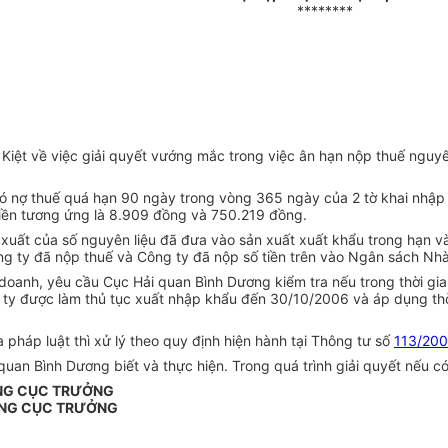
********
iệt về việc giải quyết vướng mắc trong việc ân hạn nộp thuế nguyê
ó nợ thuế quá hạn 90 ngày trong vòng 365 ngày của 2 tờ khai nhập 
iền tương ứng là 8.909 đồng và 750.219 đồng.
c xuất của số nguyên liệu đã đưa vào sản xuất xuất khẩu trong hạn và
công ty đã nộp thuế và Công ty đã nộp số tiền trên vào Ngân sách Nh
 doanh, yêu cầu Cục Hải quan Bình Dương kiểm tra nếu trong thời gi
ng ty được làm thủ tục xuất nhập khẩu đến 30/10/2006 và áp dụng th
pháp luật thì xử lý theo quy định hiện hành tại Thông tư số
113/20
an Bình Dương biết và thực hiện. Trong quá trình giải quyết nếu c
NG CỤC TRƯỞNG
NG CỤC TRƯỞNG