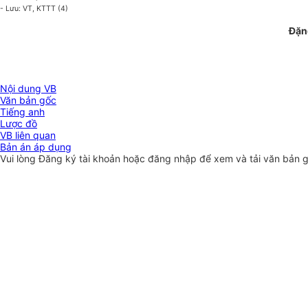
- Lưu: VT, KTTT (4)
Đặn
Nội dung VB
Văn bản gốc
Tiếng anh
Lược đồ
VB liên quan
Bản án áp dụng
Vui lòng
Đăng ký
tài khoản hoặc
đăng nhập
để xem và tải văn bản 