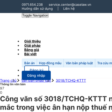
0971.654.238
service.center@caselaw.vn
Hướng dẫn sử dụng
|
Liên hệ
Toggle Navigation
Giới thiệu
Giải pháp
Bảng giá
Bài viết
Bản án
Hợp đồng mẫu
Văn bản pháp luật
Tra cứu 
Đăng ký
Đăng nhập
Trang chủ
Văn bản pháp luật
3018/TCHQ-KTTT
Thông tin văn bản
97
0
Công văn số 3018/TCHQ-KTTT ng
mắc trong việc ân hạn nộp thuế n