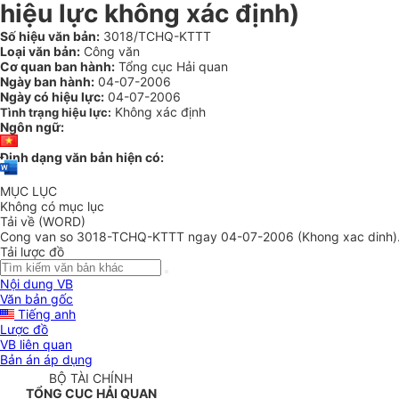
hiệu lực không xác định)
Số hiệu văn bản:
3018/TCHQ-KTTT
Loại văn bản:
Công văn
Cơ quan ban hành:
Tổng cục Hải quan
Ngày ban hành:
04-07-2006
Ngày có hiệu lực:
04-07-2006
Không xác định
Tình trạng hiệu lực:
Ngôn ngữ:
Định dạng văn bản hiện có:
MỤC LỤC
Không có mục lục
Tải về (WORD)
Cong van so 3018-TCHQ-KTTT ngay 04-07-2006 (Khong xac dinh)
Tải lược đồ
Nội dung VB
Văn bản gốc
Tiếng anh
Lược đồ
VB liên quan
Bản án áp dụng
BỘ TÀI CHÍNH
TỔNG CỤC HẢI QUAN