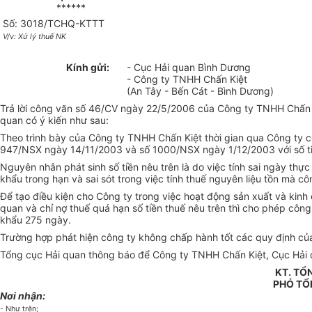
******
Số: 3018/TCHQ-KTTT
V/v: Xử lý thuế NK
Kính gửi:
- Cục Hải quan Bình Dương
- Công ty TNHH Chấn Kiệt
(An Tây - Bến Cát - Bình Dương)
Trả lời công văn số 46/CV ngày 22/5/2006 của Công ty TNHH Chấn K
quan có ý kiến như sau:
Theo trình bày của Công ty TNHH Chấn Kiệt thời gian qua Công ty c
947/NSX ngày 14/11/2003 và số 1000/NSX ngày 1/12/2003 với số t
Nguyên nhân phát sinh số tiền nêu trên là do việc tính sai ngày thự
khẩu trong hạn và sai sót trong việc tính thuế nguyên liệu tồn mà 
Để tạo điều kiện cho Công ty trong việc hoạt động sản xuất và kinh
quan và chỉ nợ thuế quá hạn số tiền thuế nêu trên thì cho phép cô
khẩu 275 ngày.
Trường hợp phát hiện công ty không chấp hành tốt các quy định của 
Tổng cục Hải quan thông báo để Công ty TNHH Chấn Kiệt, Cục Hải qu
KT. TỔ
PHÓ TỔ
Nơi nhận:
- Như trên;