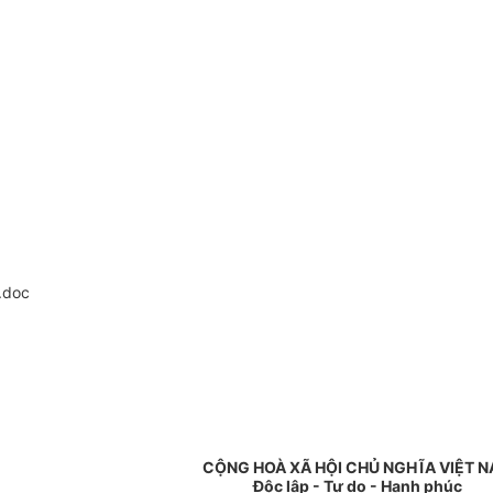
.doc
CỘNG HOÀ XÃ HỘI CHỦ NGHĨA VIỆT 
Độc lập - Tự do - Hạnh phúc