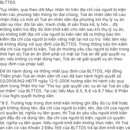
BLTTĐS.
Tuy nhiên, qua theo dõi Mục nhắn tin trên địa chỉ của người bị kiện
trên các phương tiện thông tin đại chúng, Toà án nhân dân tối cao
nhận thấy có một số Toà án nhân dân địa phương khi thụ lý vụ án
dân sự như: đòi tài sản, tranh chấp di sản thừa kế, ly hôn... đã
không kiểm tra đầy đủ đơn khởi kiện cho nên sau khi thụ lý vụ án,
do không biết địa chỉ của người bị kiện nên đã ra thông báo tìm
kiếm địa chỉ của người bị kiện vắng mặt tại nơi cư trú. Việc làm này
là không đúng với quy định của BLTTDS. Trong thông báo tìm kiếm
địa chỉ của người bị kiện, Toà án thường yêu cầu người bị kiện trong
thời hạn do Toà án ấn định phải có mặt tại Toà án để giải quyết vụ
án; nếu không có mặt đúng hạn, Toà án sẽ giải quyết vụ án theo
quy định của pháp luật.
Để thi hành đúng và thống nhất quy định của BLTTDS, Hội đồng
Thẩm phán Toà án nhân dân tối cao đã ban hành Nghị quyết số
02/2006/NQ-HĐTP ngày
12-5-2006
hướng dẫn thi hành các quy
định trong Phần thứ hai “Thủ tục giải quyết các vụ án tại Toà án cấp
sơ thẩm" của BLTTDS. Tại các tiểu Mục 8.5, 8.6 và 8.7 Mục 8 Phần
I của Nghị quyết hướng dẫn:
"8:5. Trường hợp trong đơn khởi kiện không ghi đầy đủ cụ thể hoặc
ghi không đúng tên, địa chỉ của người bị kiện; tên, địa chỉ của người
có quyền lợi, nghĩa vụ liên quan, thì Toà án yêu cầu người khởi kiện
ghi đầy đủ và đúng tên, địa chỉ của người bị kiện, người có quyền
lợi, nghĩa vụ liên quan. Nếu người khởi kiện không thực hiện, thì Toà
án căn cứ vào Khoản 2 Điều 169 của BLTTDS trả lại đơn khởi kiện và