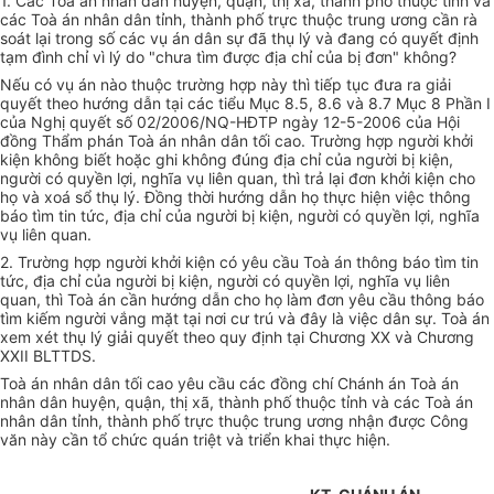
1. Các Toà án nhân dân huyện, quận, thị xã, thành phố thuộc tỉnh và
các Toà án nhân dân tỉnh, thành phố trực thuộc trung ương cần rà
soát lại trong số các vụ án dân sự đã thụ lý và đang có quyết định
tạm đình chỉ vì lý do "chưa tìm được địa chỉ của bị đơn" không?
Nếu có vụ án nào thuộc trường hợp này thì tiếp tục đưa ra giải
quyết theo hướng dẫn tại các tiểu Mục 8.5, 8.6 và 8.7 Mục 8 Phần I
của Nghị quyết số 02/2006/NQ-HĐTP ngày
12-5-2006
của Hội
đồng Thẩm phán Toà án nhân dân tối cao. Trường hợp người khởi
kiện không biết hoặc ghi không đúng địa chỉ của người bị kiện,
người có quyền lợi, nghĩa vụ liên quan, thì trả lại đơn khởi kiện cho
họ và xoá sổ thụ lý. Đồng thời hướng dẫn họ thực hiện việc thông
báo tìm tin tức, địa chỉ của người bị kiện, người có quyền lợi, nghĩa
vụ liên quan.
2. Trường hợp người khởi kiện có yêu cầu Toà án thông báo tìm tin
tức, địa chỉ của người bị kiện, người có quyền lợi, nghĩa vụ liên
quan, thì Toà án cần hướng dẫn cho họ làm đơn yêu cầu thông báo
tìm kiếm người vắng mặt tại nơi cư trú và đây là việc dân sự. Toà án
xem xét thụ lý giải quyết theo quy định tại Chương XX và Chương
XXII BLTTDS.
Toà án nhân dân tối cao yêu cầu các đồng chí Chánh án Toà án
nhân dân huyện, quận, thị xã, thành phố thuộc tỉnh và các Toà án
nhân dân tỉnh, thành phố trực thuộc trung ương nhận được Công
văn này cần tổ chức quán triệt và triển khai thực hiện.