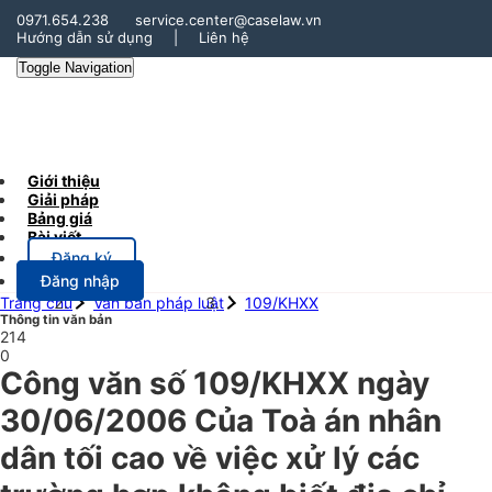
0971.654.238
service.center@caselaw.vn
Hướng dẫn sử dụng
|
Liên hệ
Toggle Navigation
Giới thiệu
Giải pháp
Bảng giá
Bài viết
Đăng ký
Đăng nhập
Trang chủ
Văn bản pháp luật
109/KHXX
Thông tin văn bản
214
0
Công văn số 109/KHXX ngày
30/06/2006 Của Toà án nhân
dân tối cao về việc xử lý các