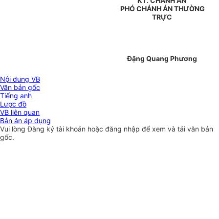
KT. CHÁNH ÁN
PHÓ CHÁNH ÁN THƯỜNG
TRỰC
Đặng Quang Phương
Nội dung VB
Văn bản gốc
Tiếng anh
Lược đồ
VB liên quan
Bản án áp dụng
Vui lòng
Đăng ký
tài khoản hoặc
đăng nhập
để xem và tải văn bản
gốc.