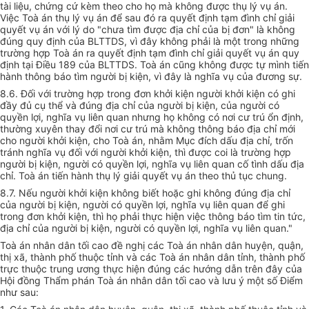
tài liệu, chứng cứ kèm theo cho họ mà không được thụ lý vụ án.
Việc Toà án thụ lý vụ án để sau đó ra quyết định tạm đình chỉ giải
quyết vụ án với lý do "chưa tìm được địa chỉ của bị đơn" là không
đúng quy định của BLTTDS, vì đây không phải là một trong những
trường hợp Toà án ra quyết định tạm đình chỉ giải quyết vụ án quy
định tại Điều 189 của BLTTDS. Toà án cũng không được tự mình tiến
hành thông báo tìm người bị kiện, vì đây là nghĩa vụ của đương sự.
8.6. Đối với trường hợp trong đơn khởi kiện người khởi kiện có ghi
đầy đủ cụ thể và đúng địa chỉ của người bị kiện, của người có
quyền lợi, nghĩa vụ liên quan nhưng họ không có nơi cư trú ổn định,
thường xuyên thay đổi nơi cư trú mà không thông báo địa chỉ mới
cho người khởi kiện, cho Toà án, nhằm Mục đích dấu địa chỉ, trốn
tránh nghĩa vụ đối với người khởi kiện, thì được coi là trường hợp
người bị kiện, người có quyền lợi, nghĩa vụ liên quan cố tình dấu địa
chỉ. Toà án tiến hành thụ lý giải quyết vụ án theo thủ tục chung.
8.7. Nếu người khởi kiện không biết hoặc ghi không đúng địa chỉ
của người bị kiện, người có quyền lợi, nghĩa vụ liên quan để ghi
trong đơn khởi kiện, thì họ phải thực hiện việc thông báo tìm tin tức,
địa chỉ của người bị kiện, người có quyền lợi, nghĩa vụ liên quan."
Toà án nhân dân tối cao đề nghị các Toà án nhân dân huyện, quận,
thị xã, thành phố thuộc tỉnh và các Toà án nhân dân tỉnh, thành phố
trực thuộc trung ương thực hiện đúng các hướng dẫn trên đây của
Hội đồng Thẩm phán Toà án nhân dân tối cao và lưu ý một số Điểm
như sau: