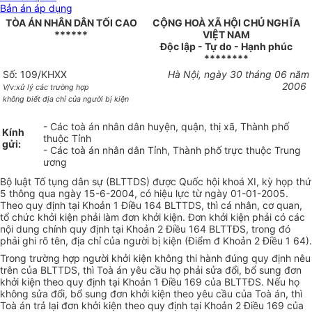
Bản án áp dụng
TÒA ÁN NHÂN DÂN TỐI CAO
CỘNG HOÀ XÃ HỘI CHỦ NGHĨA
******
VIỆT NAM
Độc lập - Tự do - Hạnh phúc
********
Số: 109/KHXX
Hà Nội, ngày 30 tháng 06 năm
2006
V/v:xử lý các trường hợp
không biết địa chỉ của người bị kiện
- Các toà án nhân dân huyện, quận, thị xã, Thành phố
Kính
thuộc Tỉnh
gửi:
- Các toà án nhân dân Tỉnh, Thành phố trực thuộc Trung
ương
Bộ luật Tố tụng dân sự (BLTTDS) được Quốc hội khoá XI, kỳ họp thứ
5 thông qua ngày
15-6-2004
, có hiệu lực từ ngày
01-01-2005
.
Theo quy định tại Khoản 1 Điều 164 BLTTDS, thì cá nhân, cơ quan,
tổ chức khởi kiện phải làm đơn khởi kiện. Đơn khởi kiện phải có các
nội dung chính quy định tại Khoản 2 Điều 164 BLTTĐS, trong đó
phải ghi rõ tên, địa chỉ của người bị kiện (Điểm đ Khoản 2 Điều 1 64).
Trong trường hợp người khởi kiện không thi hành đúng quy định nêu
trên của BLTTDS, thì Toà án yêu cầu họ phải sửa đổi, bổ sung đơn
khởi kiện theo quy định tại Khoản 1 Điều 169 của BLTTĐS. Nếu họ
không sửa đổi, bổ sung đơn khởi kiện theo yêu cầu của Toà án, thì
Toà án trả lại đơn khởi kiện theo quy định tại Khoản 2 Điều 169 của