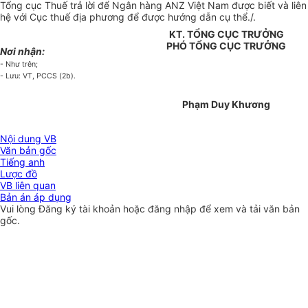
Tổng cục Thuế trả lời để Ngân hàng ANZ Việt Nam được biết và liên
hệ với Cục thuế địa phương để được hướng dẫn cụ thể./.
KT. TỔNG CỤC TRƯỞNG
PHÓ TỔNG CỤC TRƯỞNG
Nơi nhận:
- Như trên;
- Lưu: VT, PCCS (2b).
Phạm Duy Khương
Nội dung VB
Văn bản gốc
Tiếng anh
Lược đồ
VB liên quan
Bản án áp dụng
Vui lòng
Đăng ký
tài khoản hoặc
đăng nhập
để xem và tải văn bản
gốc.