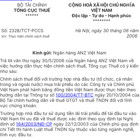
BỘ TÀI CHÍNH
CỘNG HOÀ XÃ HỘI CHỦ NGHĨA
TỔNG CỤC THUẾ
VIỆT NAM
******
Độc lập - Tự do - Hạnh phúc
********
Số: 2328/TCT-PCCS
Hà Nội, ngày 30 tháng 06 năm
2006
V/v: Thực hiện chính sách thuế
Kính gửi:
Ngân hàng ANZ Việt Nam
Trả lời văn thư ngày 30/5/2006 của Ngân hàng ANZ Việt Nam về
việc hướng dẫn thực hiện chính sách thuế, Tổng cục Thuế có ý kiến
như sau:
Chính sách thuế đối với trường hợp nhà đầu tư (tổ chức, cá nhân
trong và ngoài nước) mua trái phiếu do các Công ty và Chính phủ
Việt Nam phát hành bằng đồng tiền Việt Nam được thực hiện theo
hướng dẫn tại Thông tư số
100/2004/TT-BTC
ngày 20/10/2004 của
Bộ Tài chính hướng dẫn về thuế GTGT và thuế TNDN đối với lĩnh
vực chứng khoán.
Trường hợp nhà đầu tư sử dụng tiền lãi trái phiếu để tái đầu tư vào
Việt Nam thì ưu đãi về thuế được xác định theo quy định tại Nghị
định số
164/2003/NĐ-CP
ngày 22/12/2003 của Chính phủ quy định
chi Tiết thi hành Luật thuế TNDN tùy thuộc vào từng ngành nghề,
lĩnh vực đầu tư.