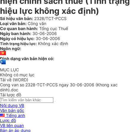
hiện chính sách thuế (Tình trạng
hiệu lực không xác định)
Số hiệu văn bản:
2328/TCT-PCCS
Loại văn bản:
Công văn
Cơ quan ban hành:
Tổng cục Thuế
Ngày ban hành:
30-06-2006
Ngày có hiệu lực:
30-06-2006
Không xác định
Tình trạng hiệu lực:
Ngôn ngữ:
Định dạng văn bản hiện có:
MỤC LỤC
Không có mục lục
Tải về (WORD)
Cong van so 2328-TCT-PCCS ngay 30-06-2006 (Khong xac
dinh).doc
Tải lược đồ
Nội dung VB
Văn bản gốc
Tiếng anh
Lược đồ
VB liên quan
Bản án áp dụng