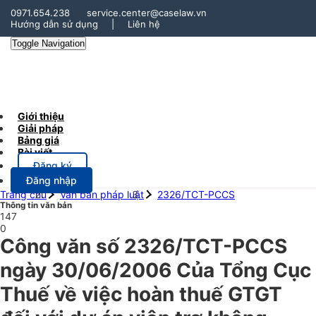
0971.654.238
service.center@caselaw.vn
Hướng dẫn sử dụng
|
Liên hệ
Toggle Navigation
Giới thiệu
Giải pháp
Bảng giá
Bài viết
Đăng ký
Đăng nhập
Trang chủ
Văn bản pháp luật
2326/TCT-PCCS
Thông tin văn bản
147
0
Công văn số 2326/TCT-PCCS
ngày 30/06/2006 Của Tổng Cục
Thuế về việc hoàn thuế GTGT