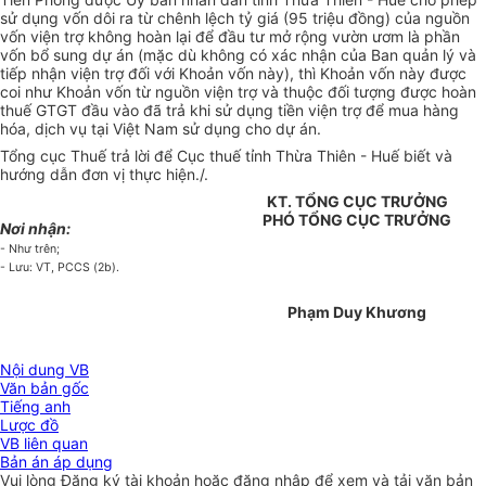
sử dụng vốn dôi ra từ chênh lệch tỷ giá (95 triệu đồng) của nguồn
vốn viện trợ không hoàn lại để đầu tư mở rộng vườn ươm là phần
vốn bổ sung dự án (mặc dù không có xác nhận của Ban quản lý và
tiếp nhận viện trợ đối với Khoản vốn này), thì Khoản vốn này được
coi như Khoản vốn từ nguồn viện trợ và thuộc đối tượng được hoàn
thuế GTGT đầu vào đã trả khi sử dụng tiền viện trợ để mua hàng
hóa, dịch vụ tại Việt Nam sử dụng cho dự án.
Tổng cục Thuế trả lời để Cục thuế tỉnh Thừa Thiên - Huế biết và
hướng dẫn đơn vị thực hiện./.
KT. TỔNG CỤC TRƯỞNG
PHÓ TỔNG CỤC TRƯỞNG
Nơi nhận:
- Như trên;
- Lưu: VT, PCCS (2b).
Phạm Duy Khương
Nội dung VB
Văn bản gốc
Tiếng anh
Lược đồ
VB liên quan
Bản án áp dụng
Vui lòng
Đăng ký
tài khoản hoặc
đăng nhập
để xem và tải văn bản