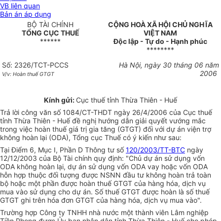
VB liên quan
Bản án áp dụng
BỘ TÀI CHÍNH
CỘNG HOÀ XÃ HỘI CHỦ NGHĨA
TỔNG CỤC THUẾ
VIỆT NAM
******
Độc lập - Tự do - Hạnh phúc
********
Số: 2326/TCT-PCCS
Hà Nội, ngày 30 tháng 06 năm
2006
V/v: Hoàn thuế GTGT
Kính gửi:
Cục thuế tỉnh Thừa Thiên - Huế
Trả lời công văn số 1084/CT-THDT ngày 26/4/2006 của Cục thuế
tỉnh Thừa Thiên - Huế đề nghị hướng dẫn giải quyết vướng mắc
trong việc hoàn thuế giá trị gia tăng (GTGT) đối với dự án viện trợ
không hoàn lại (ODA), Tổng cục Thuế có ý kiến như sau:
Tại Điểm 6, Mục I, Phần D Thông tư số
120/2003/TT-BTC
ngày
12/12/2003 của Bộ Tài chính quy định: "Chủ dự án sử dụng vốn
ODA không hoàn lại, dự án sử dụng vốn ODA vay hoặc vốn ODA
hỗn hợp thuộc đối tượng được NSNN đầu tư không hoàn trả toàn
bộ hoặc một phần được hoàn thuế GTGT của hàng hóa, dịch vụ
mua vào sử dụng cho dự án. Số thuế GTGT được hoàn là số thuế
GTGT ghi trên hóa đơn GTGT của hàng hóa, dịch vụ mua vào".
Trường hợp Công ty TNHH nhà nước một thành viên Lâm nghiệp
Tiền Phong được Ủy ban nhân dân tỉnh Thừa Thiên - Huế cho phép