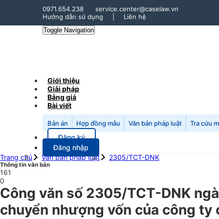
0971.654.238
service.center@caselaw.vn
Hướng dẫn sử dụng
|
Liên hệ
Toggle Navigation
Giới thiệu
Giải pháp
Bảng giá
Bài viết
Bản án
Hợp đồng mẫu
Văn bản pháp luật
Tra cứu 
Đăng ký
Đăng nhập
Trang chủ
Văn bản pháp luật
2305/TCT-DNK
Thông tin văn bản
161
0
Công văn số 2305/TCT-DNK ngày 
chuyển nhượng vốn của công ty c