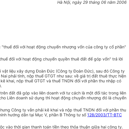
Hà Nội, ngày 29 tháng 06 năm 2006
"thuế đối với hoạt động chuyển nhượng vốn của công ty cổ phần"
uế đối với hoạt động chuyển quyền thuê đất để góp vốn" trả lời
i vật liệu xây dựng Đoàn Đức (Công ty Đoàn Đức), sau đó Công ty
Nai phải tính, nộp thuế GTGT như sau: về giá trị đất thuê thực hiện
i kê khai, nộp thuế GTGT và thuế TNDN đối với phần thu nhập có
.
n đất đã góp vào liên doanh với tư cách là một đối tác trong liên
ho Liên doanh sử dụng thì hoạt động chuyển nhượng đó là chuyển
 nhưng Công ty vẫn phải kê khai và nộp thuế TNDN đối với phần thu
hính hướng dẫn tại Mục V, phần B Thông tư số
128/2003/TT-BTC
 vào thời gian thanh toán tiền theo thỏa thuận giữa hai công ty.