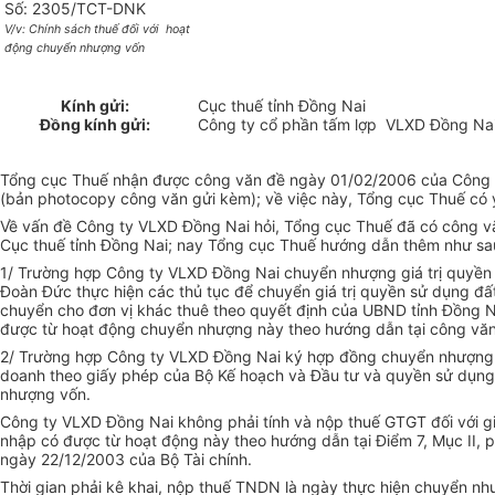
Số: 2305/TCT-DNK
V/v: Chính sách thuế đối với hoạt
động chuyển nhượng vốn
Kính gửi:
Cục thuế tỉnh Đồng Nai
Đồng kính gửi:
Công ty cổ phần tấm lợp VLXD Đồng Na
Tổng cục Thuế nhận được công văn đề ngày 01/02/2006 của Công ty
(bản photocopy công văn gửi kèm); về việc này, Tổng cục Thuế có ý
Về vấn đề Công ty VLXD Đồng Nai hỏi, Tổng cục Thuế đã có công vă
Cục thuế tỉnh Đồng Nai; nay Tổng cục Thuế hướng dẫn thêm như sa
1/ Trường hợp Công ty VLXD Đồng Nai chuyển nhượng giá trị quyền s
Đoàn Đức thực hiện các thủ tục để chuyển giá trị quyền sử dụng đất 
chuyển cho đơn vị khác thuê theo quyết định của UBND tỉnh Đồng Na
được từ hoạt động chuyển nhượng này theo hướng dẫn tại công vă
2/ Trường hợp Công ty VLXD Đồng Nai ký hợp đồng chuyển nhượng với
doanh theo giấy phép của Bộ Kế hoạch và Đầu tư và quyền sử dụng
nhượng vốn.
Công ty VLXD Đồng Nai không phải tính và nộp thuế GTGT đối với giá
nhập có được từ hoạt động này theo hướng dẫn tại Điểm 7, Mục II, 
ngày 22/12/2003 của Bộ Tài chính.
Thời gian phải kê khai, nộp thuế TNDN là ngày thực hiện chuyển như