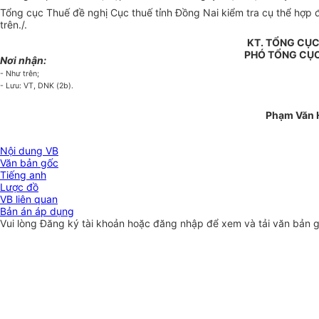
Tổng cục Thuế đề nghị Cục thuế tỉnh Đồng Nai kiểm tra cụ thể hợp
trên./.
KT. TỔNG CỤ
PHÓ TỔNG CỤ
Nơi nhận:
- Như trên;
- Lưu: VT, DNK (2b).
Phạm Văn 
Nội dung VB
Văn bản gốc
Tiếng anh
Lược đồ
VB liên quan
Bản án áp dụng
Vui lòng
Đăng ký
tài khoản hoặc
đăng nhập
để xem và tải văn bản 