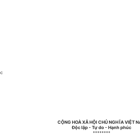
oc
CỘNG HOÀ XÃ HỘI CHỦ NGHĨA VIỆT 
Độc lập - Tự do - Hạnh phúc
********