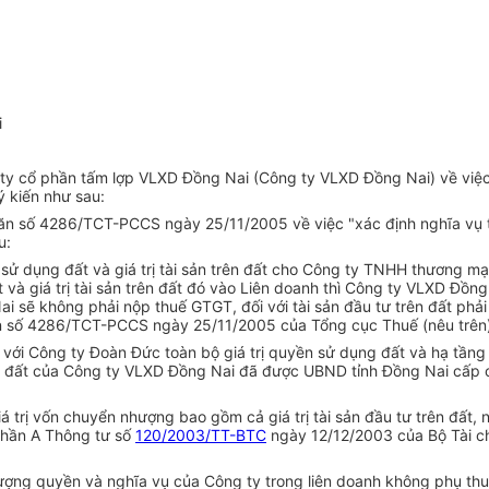
i
 cổ phần tấm lợp VLXD Đồng Nai (Công ty VLXD Đồng Nai) về việc 
 kiến như sau:
n số 4286/TCT-PCCS ngày 25/11/2005 về việc "xác định nghĩa vụ th
u:
ử dụng đất và giá trị tài sản trên đất cho Công ty TNHH thương mạ
và giá trị tài sản trên đất đó vào Liên doanh thì Công ty VLXD Đồng 
i sẽ không phải nộp thuế GTGT, đối với tài sản đầu tư trên đất phả
n số 4286/TCT-PCCS ngày 25/11/2005 của Tổng cục Thuế (nêu trên)
 Công ty Đoàn Đức toàn bộ giá trị quyền sử dụng đất và hạ tầng trê
 đất của Công ty VLXD Đồng Nai đã được UBND tỉnh Đồng Nai cấp c
 trị vốn chuyển nhượng bao gồm cả giá trị tài sản đầu tư trên đất,
phần A Thông tư số
120/2003/TT-BTC
ngày 12/12/2003 của Bộ Tài c
ợng quyền và nghĩa vụ của Công ty trong liên doanh không phụ thuộc