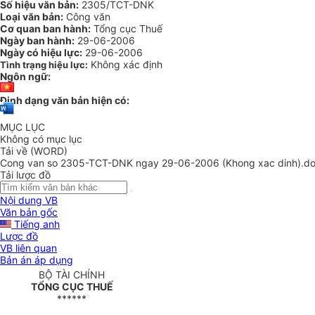
Số hiệu văn bản:
2305/TCT-DNK
Loại văn bản:
Công văn
Cơ quan ban hành:
Tổng cục Thuế
Ngày ban hành:
29-06-2006
Ngày có hiệu lực:
29-06-2006
Không xác định
Tình trạng hiệu lực:
Ngôn ngữ:
Định dạng văn bản hiện có:
MỤC LỤC
Không có mục lục
Tải về (WORD)
Cong van so 2305-TCT-DNK ngay 29-06-2006 (Khong xac dinh).d
Tải lược đồ
Nội dung VB
Văn bản gốc
Tiếng anh
Lược đồ
VB liên quan
Bản án áp dụng
BỘ TÀI CHÍNH
TỔNG CỤC THUẾ
******