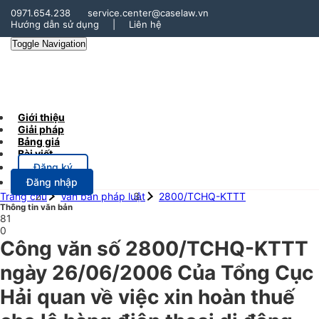
0971.654.238
service.center@caselaw.vn
Hướng dẫn sử dụng
|
Liên hệ
Toggle Navigation
Giới thiệu
Giải pháp
Bảng giá
Bài viết
Đăng ký
Đăng nhập
Trang chủ
Văn bản pháp luật
2800/TCHQ-KTTT
Thông tin văn bản
81
0
Công văn số 2800/TCHQ-KTTT
ngày 26/06/2006 Của Tổng Cục
Hải quan về việc xin hoàn thuế