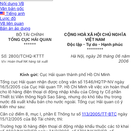
Nội dung VB
Văn bản gốc
Tiếng anh
Lược đồ
VB liên quan
Bản án áp dụng
CỘNG HOÀ XÃ HỘI CHỦ NGHĨA
BỘ TÀI CHÍNH
VIỆT NAM
TỔNG CỤC HẢI QUAN
******
Độc lập - Tự do - Hạnh phúc
********
Số: 2800/TCHQ-KTTT
Hà Nội, ngày 26 tháng 06 năm
2006
V/v: Hoàn thuế NK hàng tái xuất
Cục Hải quan thành phố Hồ Chí Minh
Kính gửi:
Tổng cục Hải quan nhận được công văn số 1546/HQTP-NV ngày
16/5/2005 của Cục Hải quan TP. Hồ Chí Minh về việc xin hoàn thuế
cho lô hàng điện thoại di động nhập khẩu của Công ty Cổ phần
Thiết bị Viễn thông Ngôi Sao Sáng, nhưng do khó tiêu thụ trong
nước đã xuất khẩu bán cho nước ngoài. Tổng cục Hải quan có ý
kiến như sau:
Căn cứ điểm 8, mục I, phần E Thông tư số
113/2005/TT-BTC
ngày
15/12/2005 của Bộ Tài chính; thì:
Trường hợp lô hàng điện thoại di động nhập khẩu thuộc các tờ khai