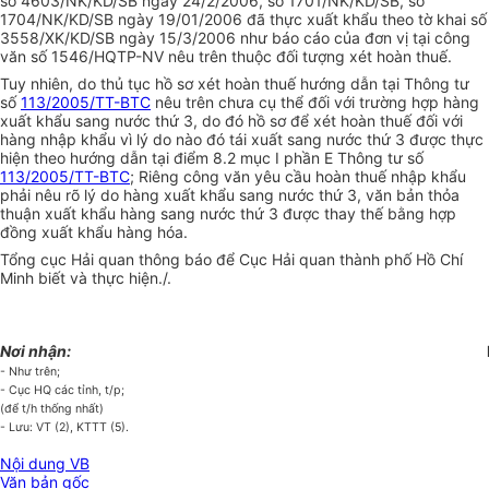
số 4603/NK/KD/SB ngày 24/2/2006, số 1701/NK/KD/SB, số
1704/NK/KD/SB ngày 19/01/2006 đã thực xuất khẩu theo tờ khai số
3558/XK/KD/SB ngày 15/3/2006 như báo cáo của đơn vị tại công
văn số 1546/HQTP-NV nêu trên thuộc đối tượng xét hoàn thuế.
Tuy nhiên, do thủ tục hồ sơ xét hoàn thuế hướng dẫn tại Thông tư
số
113/2005/TT-BTC
nêu trên chưa cụ thể đối với trường hợp hàng
xuất khẩu sang nước thứ 3, do đó hồ sơ để xét hoàn thuế đối với
hàng nhập khẩu vì lý do nào đó tái xuất sang nước thứ 3 được thực
hiện theo hướng dẫn tại điểm 8.2 mục I phần E Thông tư số
113/2005/TT-BTC
; Riêng công văn yêu cầu hoàn thuế nhập khẩu
phải nêu rõ lý do hàng xuất khẩu sang nước thứ 3, văn bản thỏa
thuận xuất khẩu hàng sang nước thứ 3 được thay thế bằng hợp
đồng xuất khẩu hàng hóa.
Tổng cục Hải quan thông báo để Cục Hải quan thành phố Hồ Chí
Minh biết và thực hiện./.
Nơi nhận:
- Như trên;
- Cục HQ các tỉnh, t/p;
(để t/h thống nhất)
- Lưu: VT (2), KTTT (5).
Nội dung VB
Văn bản gốc