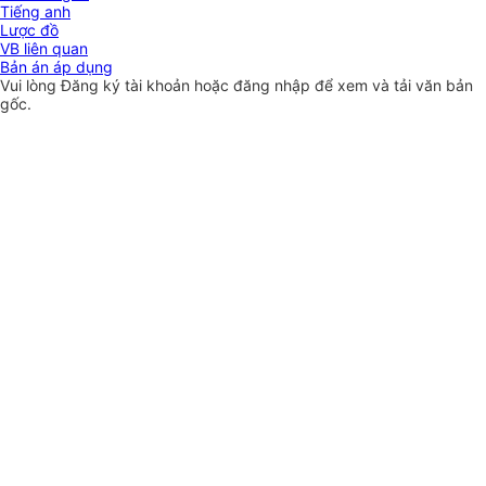
Tiếng anh
Lược đồ
VB liên quan
Bản án áp dụng
Vui lòng
Đăng ký
tài khoản hoặc
đăng nhập
để xem và tải văn bản
gốc.