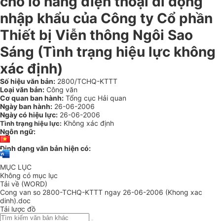
cho lô hàng điện thoại di động
nhập khẩu của Công ty Cổ phần
Thiết bị Viễn thông Ngôi Sao
Sáng (Tình trạng hiệu lực không
xác định)
Số hiệu văn bản:
2800/TCHQ-KTTT
Loại văn bản:
Công văn
Cơ quan ban hành:
Tổng cục Hải quan
Ngày ban hành:
26-06-2006
Ngày có hiệu lực:
26-06-2006
Không xác định
Tình trạng hiệu lực:
Ngôn ngữ:
Định dạng văn bản hiện có:
MỤC LỤC
Không có mục lục
Tải về (WORD)
Cong van so 2800-TCHQ-KTTT ngay 26-06-2006 (Khong xac
dinh).doc
Tải lược đồ