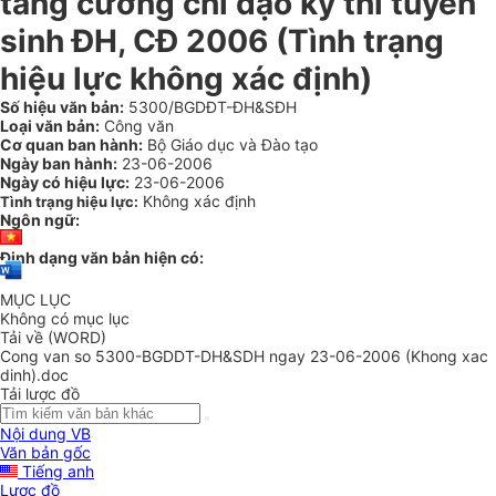
tăng cường chỉ đạo kỳ thi tuyển
sinh ĐH, CĐ 2006 (Tình trạng
hiệu lực không xác định)
Số hiệu văn bản:
5300/BGDĐT-ĐH&SĐH
Loại văn bản:
Công văn
Cơ quan ban hành:
Bộ Giáo dục và Đào tạo
Ngày ban hành:
23-06-2006
Ngày có hiệu lực:
23-06-2006
Không xác định
Tình trạng hiệu lực:
Ngôn ngữ:
Định dạng văn bản hiện có:
MỤC LỤC
Không có mục lục
Tải về (WORD)
Cong van so 5300-BGDDT-DH&SDH ngay 23-06-2006 (Khong xac
dinh).doc
Tải lược đồ
Nội dung VB
Văn bản gốc
Tiếng anh
Lược đồ