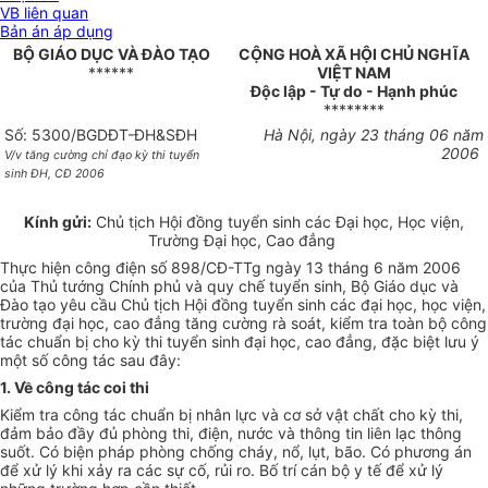
VB liên quan
Bản án áp dụng
BỘ GIÁO DỤC VÀ ĐÀO TẠO
CỘNG HOÀ XÃ HỘI CHỦ NGHĨA
******
VIỆT NAM
Độc lập - Tự do - Hạnh phúc
********
Số: 5300/BGDĐT-ĐH&SĐH
Hà Nội, ngày 23 tháng 06 năm
2006
V/v tăng cường chỉ đạo kỳ thi tuyển
sinh ĐH, CĐ 2006
Kính gửi:
Chủ tịch Hội đồng tuyển sinh các Đại học, Học viện,
Trường Đại học, Cao đẳng
Thực hiện công điện số 898/CĐ-TTg ngày 13 tháng 6 năm 2006
của Thủ tướng Chính phủ và quy chế tuyển sinh, Bộ Giáo dục và
Đào tạo yêu cầu Chủ tịch Hội đồng tuyển sinh các đại học, học viện,
trường đại học, cao đẳng tăng cường rà soát, kiểm tra toàn bộ công
tác chuẩn bị cho kỳ thi tuyển sinh đại học, cao đẳng, đặc biệt lưu ý
một số công tác sau đây:
1. Về công tác coi thi
Kiểm tra công tác chuẩn bị nhân lực và cơ sở vật chất cho kỳ thi,
đảm bảo đầy đủ phòng thi, điện, nước và thông tin liên lạc thông
suốt. Có biện pháp phòng chống cháy, nổ, lụt, bão. Có phương án
để xử lý khi xảy ra các sự cố, rủi ro. Bố trí cán bộ y tế để xử lý