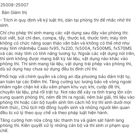
25008-25007
Bàn Giám thị
- Trích in quy định về kỷ luật thi, dán tại phòng thi để nhắc nhở thí
sinh.
Chỉ cho phép thí sinh mang các vật dụng sau đây vào phòng thi:
bút viết, bút chì đen, compa, tẩy, thước kẻ, thước tính; máy tính
không có chức năng soạn thảo văn bản và không có thẻ nhớ như
máy tính nhãnhiệu Casio fx95, fx220, fx500A, fx500MS, fx570MS
và các máy tính có tính năng tương tự. Ngoài các vật dụng nói trên,
thí sinh không được mang bất kỳ tài liệu, vật dụng nào khác vào
phòng thi. Thí sinh mang tài liệu, vật dụng trái phép vào phòng thi,
dù sử dụng hay chưa sử dụng đều bị đình chỉ thi.
Phối hợp với chính quyền và công an địa phương bảo đảm trật tự,
an toàn tại các Điểm thi. Tăng cường lực lượng bảo vệ vòng ngoài
nhằm ngăn chặn kẻ xấu xâm phạm khu vực khi, cướp đề thi,
chuyển tài liệu, phá rối trật tự. Nơi nào để xảy ra tình trạng lộn xộn
xung quanh phòng thi, ném đề thi ra ngoài, ném bài giải, thì liệu vào
phòng thi hoặc cán bộ tuyển sinh tìm cách hỗ trợ thí sinh dưới mọi
hình thức, Chủ tịch Hội đồng tuyển sinh và những người liên quan
đều bị xử lý theo quy chế và theo pháp luật hiện hành.
Tăng cường hơn nữa công tác thanh tra và giám sát hành lang
phòng thi. Kiên quyết xử lý những cán bộ và thí sinh vi phạm quy
chế.