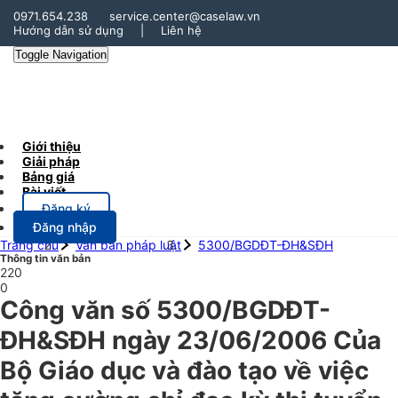
0971.654.238
service.center@caselaw.vn
Hướng dẫn sử dụng
|
Liên hệ
Toggle Navigation
Giới thiệu
Giải pháp
Bảng giá
Bài viết
Đăng ký
Đăng nhập
Trang chủ
Văn bản pháp luật
5300/BGDĐT-ĐH&SĐH
Thông tin văn bản
220
0
Công văn số 5300/BGDĐT-
ĐH&SĐH ngày 23/06/2006 Của
Bộ Giáo dục và đào tạo về việc