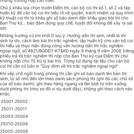
những trường hợp cần thiết.
Chú ý khâu lựa chọn trưởn Điểm thi, cán bộ coi thi số 1, số 2 và tập
huấn kỹ để cán bộ coi thi hiểu rõ về quyền, trách nhiệm và quy trình
kỹ thuật coi thi từ khâu ghi số báo danh đến khâu giao bài thi cho
Ban Thư ký… bảo đảm đúng quy chế, tuyệt đối không để xảy ra sai
sót.
Những trường có khi khối D lưu ý: Hướng dẫn thí sinh, nhất là thí
sinh tự do, cách làm bài thi trắc nghiệm; tập huấn kỹ cho cán bộ coi
thi hiểu và thực hiện đúng công văn hướng dẫn thi trắc nghiệm
ngoại ngữ, số 4821/BGDĐT-KT&KĐ ngày 9 tháng 6 năm 2006 (riêng
phiếu trả lời trắc nghiệm thì nộp cho Ban Thư ký của Điểm thi chứ
không nộp cho Tổ Xử lý bài thi). Trong túi đựng tài liệu cho cán bộ
coi thi cần có bản in “Quy định về thi trắc nghiệm ngoại ngữ”
Khi xếp chỗ ngồi trong phòng thi cần ghi số báo danh lên bàn thí
sinh, từ số nhỏ đến lớn theo danh sách phòng thi (ghi đủ các chữ số
của số báo danh); ghi theo hàng ngang và lần lượt từ trên xuống
dưới phòng thi (như sơ đồ ví dụ dưới đây), không ghi theo cách nào
khác.
25001 25002
25011-25011
25003-25004
25010-25009
25005-25006