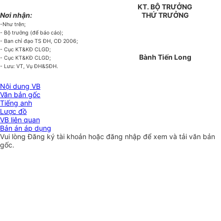
KT. BỘ TRƯỞNG
Nơi nhận:
THỨ TRƯỞNG
-Như trên;
- Bộ trưởng (để báo cáo);
- Ban chỉ đạo TS ĐH, CĐ 2006;
- Cục KT&KĐ CLGD;
Bành Tiến Long
- Cục KT&KĐ CLGD;
- Lưu: VT, Vụ ĐH&SĐH.
Nội dung VB
Văn bản gốc
Tiếng anh
Lược đồ
VB liên quan
Bản án áp dụng
Vui lòng
Đăng ký
tài khoản hoặc
đăng nhập
để xem và tải văn bản
gốc.