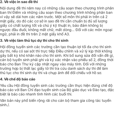
2. Về việc in sao đề thi
Nội dung đề thi năm nay có những câu soạn theo chương trình phân
ban thí Điểm và những câu soạn theo chương trình không phân ban
vì vậy sẽ dài hơn các năm trước. Một số môn thi phải in trên cả 2
mặt giấy, do đó các cơ sở in sao đề thi cần chuẩn bị đủ số lượng
giấy có chất lượng tốt và chú ý kỹ thuật in, bảo đảm không bị
ngược đầu đuôi, không mất chữ, mất dòng… Đối với các môn ngoại
ngữ, phải in đề thi trên 2 mặt giấy khổ A3.
3. Về việc làm thủ tục dự thi cho thí sinh
Hội đồng tuyển sinh các trường cần tạo thuận lợi tối đa cho thí sinh
dự thi, nếu có sai sót thì trực tiếp Điều chỉnh và xử lý kịp thời không
gây bất kỳ khó khăn nào cho thí sinh. Khi bổ sung sửa đổi vấn đề gì,
cán bộ tuyển sinh phải ghi và ký xác nhận vào phiếu số 2, đồng thời
báo cho Ban Thư ký cập nhật ngay vào máy tính. Đối với những
trường hợp bị thất lạc giấy tờ thì tra cứu danh sách dự thi để làm
thủ tục cho thí sinh dự thi và chụp ảnh để đối chiếu với hồ sơ.
4. Về chế độ báo cáo
Yêu cầu Hội đồng tuyển sinh các trường cần thực hiện đúng chế độ
báo cáo với Ban Chỉ đạo tuyển sinh của Bộ giáo dục và Đào tạo, đặc
biệt là báo cáo nhanh tình hình các buổi thi.
Văn bản này phổ biến rộng rãi cho cán bộ tham gia công tác tuyển
sinh./.