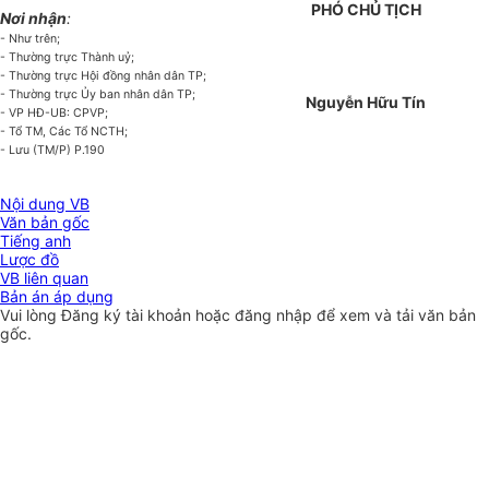
PHÓ CHỦ TỊCH
Nơi nhận
:
- Như trên;
- Thường trực Thành uỷ;
- Thường trực Hội đồng nhân dân TP;
- Thường trực Ủy ban nhân dân TP;
Nguyễn Hữu Tín
- VP HĐ-UB: CPVP;
- Tổ TM, Các Tổ NCTH;
- Lưu (TM/P) P.190
Nội dung VB
Văn bản gốc
Tiếng anh
Lược đồ
VB liên quan
Bản án áp dụng
Vui lòng
Đăng ký
tài khoản hoặc
đăng nhập
để xem và tải văn bản
gốc.