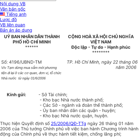
Nội dung VB
Văn bản gốc
Tiếng anh
Lược đồ
VB liên quan
Bản án áp dụng
UỶ BAN NHÂN DÂN THÀNH
CỘNG HOÀ XÃ HỘI CHỦ NGHĨA
PHỐ HỒ CHÍ MINH
VIỆT NAM
******
Độc lập - Tự do - Hạnh phúc
********
Số: 4196/UBND-TM
TP. Hồ Chí Minh, ngày 22 tháng 06
năm 2006
V/v Tạm dừng mua sắm mới phương
tiện đi lại ở các cơ quan, đơn vị, tổ chức
Nhà nước
từ ngày 01/6/2006
Kính gửi:
- Sở Tài chính;
- Kho bạc Nhà nước thành phố;
- Các Sở - ngành và đoàn thể thành phố;
- Ủy ban nhân dân các quận - huyện;
- Kho bạc Nhà nước quận, huyện.
Thực hiện Quyết định số
25/2006/QĐ-TTg
ngày 26 tháng 01 năm
2006 của Thủ tướng Chính phủ về việc ban hành Chương trình hành
động của Chính phủ về thực hành tiết kiệm, chống lãng phí;