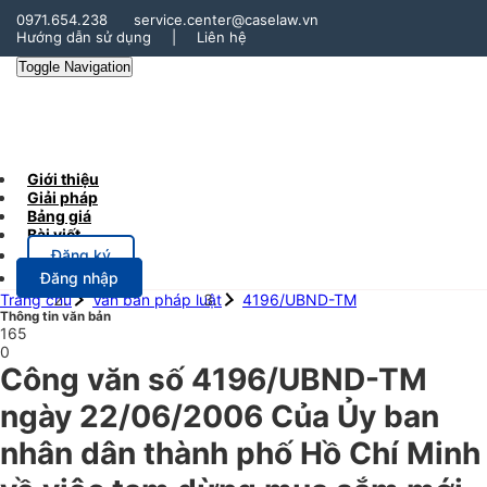
0971.654.238
service.center@caselaw.vn
Hướng dẫn sử dụng
|
Liên hệ
Toggle Navigation
Giới thiệu
Giải pháp
Bảng giá
Bài viết
Đăng ký
Đăng nhập
Trang chủ
Văn bản pháp luật
4196/UBND-TM
Thông tin văn bản
165
0
Công văn số 4196/UBND-TM
ngày 22/06/2006 Của Ủy ban
nhân dân thành phố Hồ Chí Minh