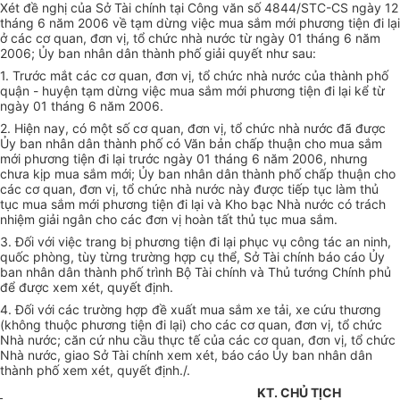
Xét đề nghị của Sở Tài chính tại Công văn số 4844/STC-CS ngày 12
tháng 6 năm 2006 về tạm dừng việc mua sắm mới phương tiện đi lại
ở các cơ quan, đơn vị, tổ chức nhà nước từ ngày 01 tháng 6 năm
2006; Ủy ban nhân dân thành phố giải quyết như sau:
1. Trước mắt các cơ quan, đơn vị, tổ chức nhà nước của thành phố
quận - huyện tạm dừng việc mua sắm mới phương tiện đi lại kể từ
ngày 01 tháng 6 năm 2006.
2. Hiện nay, có một số cơ quan, đơn vị, tổ chức nhà nước đã được
Ủy ban nhân dân thành phố có Văn bản chấp thuận cho mua sắm
mới phương tiện đi lại trước ngày 01 tháng 6 năm 2006, nhưng
chưa kịp mua sắm mới; Ủy ban nhân dân thành phố chấp thuận cho
các cơ quan, đơn vị, tổ chức nhà nước này được tiếp tục làm thủ
tục mua sắm mới phương tiện đi lại và Kho bạc Nhà nước có trách
nhiệm giải ngân cho các đơn vị hoàn tất thủ tục mua sắm.
3. Đối với việc trang bị phương tiện đi lại phục vụ công tác an ninh,
quốc phòng, tùy từng trường hợp cụ thể, Sở Tài chính báo cáo Ủy
ban nhân dân thành phố trình Bộ Tài chính và Thủ tướng Chính phủ
để được xem xét, quyết định.
4. Đối với các trường hợp đề xuất mua sắm xe tải, xe cứu thương
(không thuộc phương tiện đi lại) cho các cơ quan, đơn vị, tổ chức
Nhà nước; căn cứ nhu cầu thực tế của các cơ quan, đơn vị, tổ chức
Nhà nước, giao Sở Tài chính xem xét, báo cáo Ủy ban nhân dân
thành phố xem xét, quyết định./.
KT. CHỦ TỊCH