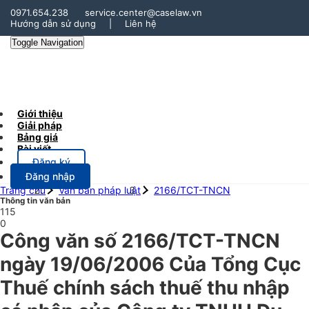
0971.654.238
service.center@caselaw.vn
Hướng dẫn sử dụng
|
Liên hệ
Toggle Navigation
Giới thiệu
Giải pháp
Bảng giá
Bài viết
Đăng ký
Đăng nhập
Trang chủ
Văn bản pháp luật
2166/TCT-TNCN
Thông tin văn bản
115
0
Công văn số 2166/TCT-TNCN
ngày 19/06/2006 Của Tổng Cục
Thuế chính sách thuế thu nhập