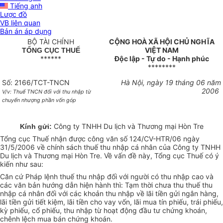
Tiếng anh
Lược đồ
VB liên quan
Bản án áp dụng
BỘ TÀI CHÍNH
CỘNG HOÀ XÃ HỘI CHỦ NGHĨA
VIỆT NAM
TỔNG CỤC THUẾ
******
Độc lập - Tự do - Hạnh phúc
********
Số: 2166/TCT-TNCN
Hà Nội, ngày 19 tháng 06 năm
2006
V/v: Thuế TNCN đối với thu nhập từ
chuyển nhượng phần vốn góp
Công ty TNHH Du lịch và Thương mại Hòn Tre
Kính gửi:
Tổng cục Thuế nhận được công văn số 124/CV-HTR/06 ngày
31/5/2006 về chính sách thuế thu nhập cá nhân của Công ty TNHH
Du lịch và Thương mại Hòn Tre. Về vấn đề này, Tổng cục Thuế có ý
kiến như sau:
Căn cứ Pháp lệnh thuế thu nhập đối với người có thu nhập cao và
các văn bản hướng dẫn hiện hành thì: Tạm thời chưa thu thuế thu
nhập cá nhân đối với các khoản thu nhập về lãi tiền gửi ngân hàng,
lãi tiền gửi tiết kiệm, lãi tiền cho vay vốn, lãi mua tín phiếu, trái phiếu,
kỳ phiếu, cổ phiếu, thu nhập từ hoạt động đầu tư chứng khoán,
chênh lệch mua bán chứng khoán.