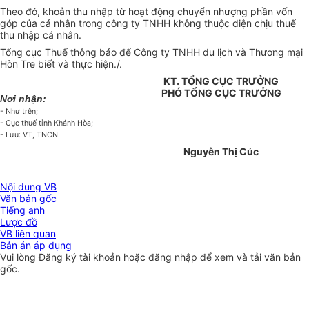
Theo đó, khoản thu nhập từ hoạt động chuyển nhượng phần vốn
góp của cá nhân trong công ty TNHH không thuộc diện chịu thuế
thu nhập cá nhân.
Tổng cục Thuế thông báo để Công ty TNHH du lịch và Thương mại
Hòn Tre biết và thực hiện./.
KT. TỔNG CỤC TRƯỞNG
PHÓ TỔNG CỤC TRƯỞNG
Nơi nhận:
- Như trên;
- Cục thuế tỉnh Khánh Hòa;
- Lưu: VT, TNCN.
Nguyễn Thị Cúc
Nội dung VB
Văn bản gốc
Tiếng anh
Lược đồ
VB liên quan
Bản án áp dụng
Vui lòng
Đăng ký
tài khoản hoặc
đăng nhập
để xem và tải văn bản
gốc.