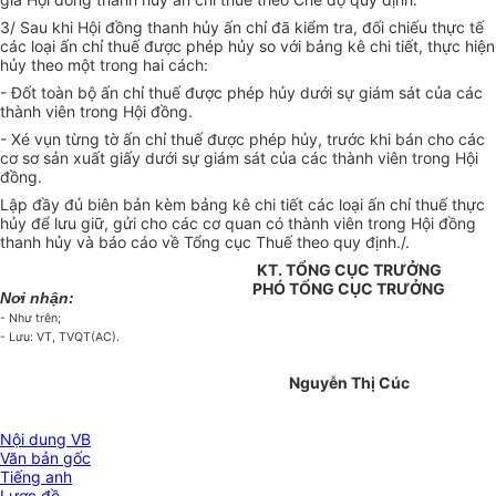
3/ Sau khi Hội đồng thanh hủy ấn chỉ đã kiểm tra, đối chiếu thực tế
các loại ấn chỉ thuế được phép hủy so với bảng kê chi tiết, thực hiện
hủy theo một trong hai cách:
- Đốt toàn bộ ấn chỉ thuế được phép hủy dưới sự giám sát của các
thành viên trong Hội đồng.
- Xé vụn từng tờ ấn chỉ thuế được phép hủy, trước khi bán cho các
cơ sơ sản xuất giấy dưới sự giám sát của các thành viên trong Hội
đồng.
Lập đầy đủ biên bản kèm bảng kê chi tiết các loại ấn chỉ thuế thực
hủy để lưu giữ, gửi cho các cơ quan có thành viên trong Hội đồng
thanh hủy và báo cáo về Tổng cục Thuế theo quy định./.
KT. TỔNG CỤC TRƯỞNG
PHÓ TỔNG CỤC TRƯỞNG
Nơi nhận:
- Như trên;
- Lưu: VT, TVQT(AC).
Nguyễn Thị Cúc
Nội dung VB
Văn bản gốc
Tiếng anh
Lược đồ