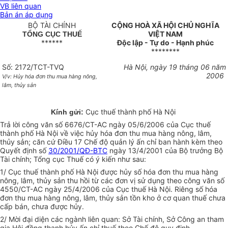
VB liên quan
Bản án áp dụng
BỘ TÀI CHÍNH
CỘNG HOÀ XÃ HỘI CHỦ NGHĨA
VIỆT NAM
TỔNG CỤC THUẾ
******
Độc lập - Tự do - Hạnh phúc
********
Số: 2172/TCT-TVQ
Hà Nội, ngày 19 tháng 06 năm
2006
V/v: Hủy hóa đơn thu mua hàng nông,
lâm, thủy sản
Cục thuế thành phố Hà Nội
Kính gửi:
Trả lời công văn số 6676/CT-AC ngày 05/6/2006 của Cục thuế
thành phố Hà Nội về việc hủy hóa đơn thu mua hàng nông, lâm,
thủy sản; căn cứ Điều 17 Chế độ quản lý ấn chỉ ban hành kèm theo
Quyết định số
30/2001/QĐ-BTC
ngày 13/4/2001 của Bộ trưởng Bộ
Tài chính; Tổng cục Thuế có ý kiến như sau:
1/ Cục thuế thành phố Hà Nội được hủy số hóa đơn thu mua hàng
nông, lâm, thủy sản thu hồi từ các đơn vị sử dụng theo công văn số
4550/CT-AC ngày 25/4/2006 của Cục thuế Hà Nội. Riêng số hóa
đơn thu mua hàng nông, lâm, thủy sản tồn kho ở cơ quan thuế chưa
cấp bán, chưa được hủy.
2/ Mời đại diện các ngành liên quan: Sở Tài chính, Sở Công an tham
gia Hội đồng thanh hủy ấn chỉ thuế theo Chế độ quy định.