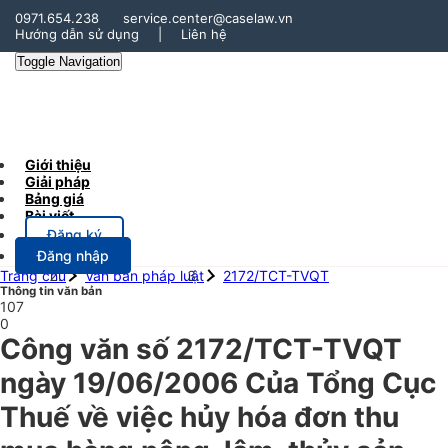
0971.654.238
service.center@caselaw.vn
Hướng dẫn sử dụng
|
Liên hệ
Toggle Navigation
Giới thiệu
Giải pháp
Bảng giá
Bài viết
Đăng ký
Đăng nhập
Trang chủ
Văn bản pháp luật
2172/TCT-TVQT
Thông tin văn bản
107
0
Công văn số 2172/TCT-TVQT
ngày 19/06/2006 Của Tổng Cục
Thuế về việc hủy hóa đơn thu