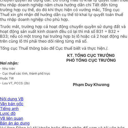
thu nhập doanh nghiệp năm chưa hướng dẫn chi Tiết đến từng
trường hợp cụ thể, do đó khi thực hiện có vướng mắc, Tổng cục
Thuế xin ghi nhận để hướng dẫn cụ thể tờ khai tự quyết toán thuế
thu nhập doanh nghiệp cho phù hợp.
Trước mắt, trường hợp cả hoạt động chuyển quyền sử dụng đất và
hoạt động sản xuất kinh doanh đều có lại thì mã số B31 = B32 +
B33; nếu có một trong hai trường hợp bị lỗ hoặc cả 2 hoạt động nêu
trên cùng lỗ thì phải theo dõi riêng từng mã số.
Tổng cục Thuế thông báo để Cục thuế biết và thực hiện./.
KT. TỔNG CỤC TRƯỞNG
PHÓ TỔNG CỤC TRƯỞNG
Nơi nhận:
- Như trên
- Cục thuế các tỉnh, thành phố trực
thuộc TW
- Lưu VT, PCCS (2b)
Phạm Duy Khương
Nội dung VB
Văn bản gốc
Tiếng anh
Lược đồ
VB liên quan
Bản án áp dụng
Vui lòng
Đăng ký
tài khoản hoặc
đăng nhập
để xem và tải văn bản