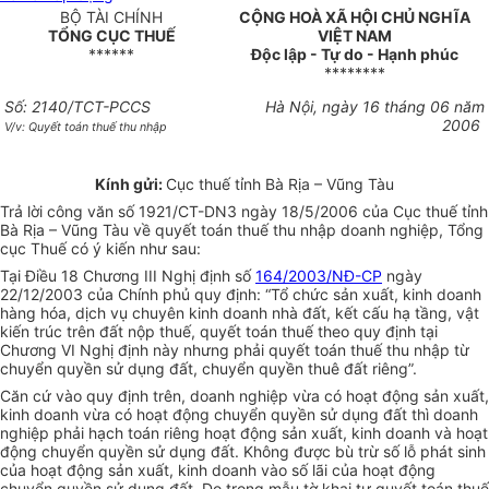
BỘ TÀI CHÍNH
CỘNG HOÀ XÃ HỘI CHỦ NGHĨA
TỔNG CỤC THUẾ
VIỆT NAM
******
Độc lập - Tự do - Hạnh phúc
********
Số: 2140/TCT-PCCS
Hà Nội, ngày 16 tháng 06 năm
2006
V/v: Quyết toán thuế thu nhập
Kính gửi:
Cục thuế tỉnh Bà Rịa – Vũng Tàu
Trả lời công văn số 1921/CT-DN3 ngày 18/5/2006 của Cục thuế tỉnh
Bà Rịa – Vũng Tàu về quyết toán thuế thu nhập doanh nghiệp, Tổng
cục Thuế có ý kiến như sau:
Tại Điều 18 Chương III Nghị định số
164/2003/NĐ-CP
ngày
22/12/2003 của Chính phủ quy định: “Tổ chức sản xuất, kinh doanh
hàng hóa, dịch vụ chuyên kinh doanh nhà đất, kết cấu hạ tầng, vật
kiến trúc trên đất nộp thuế, quyết toán thuế theo quy định tại
Chương VI Nghị định này nhưng phải quyết toán thuế thu nhập từ
chuyển quyền sử dụng đất, chuyển quyền thuê đất riêng”.
Căn cứ vào quy định trên, doanh nghiệp vừa có hoạt động sản xuất,
kinh doanh vừa có hoạt động chuyển quyền sử dụng đất thì doanh
nghiệp phải hạch toán riêng hoạt động sản xuất, kinh doanh và hoạt
động chuyển quyền sử dụng đất. Không được bù trừ số lỗ phát sinh
của hoạt động sản xuất, kinh doanh vào số lãi của hoạt động
chuyển quyền sử dụng đất. Do trong mẫu tờ khai tự quyết toán thuế