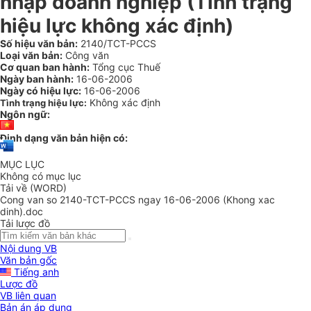
nhập doanh nghiệp (Tình trạng
hiệu lực không xác định)
Số hiệu văn bản:
2140/TCT-PCCS
Loại văn bản:
Công văn
Cơ quan ban hành:
Tổng cục Thuế
Ngày ban hành:
16-06-2006
Ngày có hiệu lực:
16-06-2006
Không xác định
Tình trạng hiệu lực:
Ngôn ngữ:
Định dạng văn bản hiện có:
MỤC LỤC
Không có mục lục
Tải về (WORD)
Cong van so 2140-TCT-PCCS ngay 16-06-2006 (Khong xac
dinh).doc
Tải lược đồ
Nội dung VB
Văn bản gốc
Tiếng anh
Lược đồ
VB liên quan
Bản án áp dụng