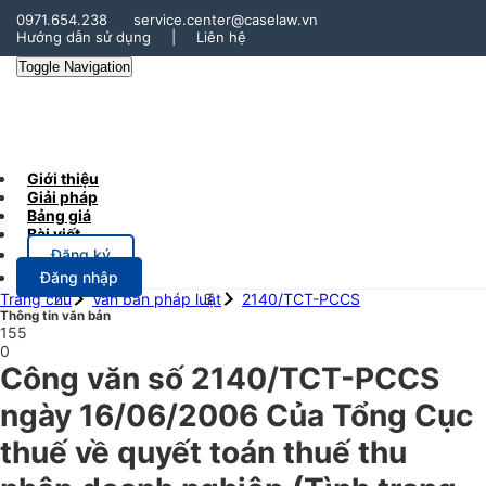
0971.654.238
service.center@caselaw.vn
Hướng dẫn sử dụng
|
Liên hệ
Toggle Navigation
Giới thiệu
Giải pháp
Bảng giá
Bài viết
Đăng ký
Đăng nhập
Trang chủ
Văn bản pháp luật
2140/TCT-PCCS
Thông tin văn bản
155
0
Công văn số 2140/TCT-PCCS
ngày 16/06/2006 Của Tổng Cục
thuế về quyết toán thuế thu