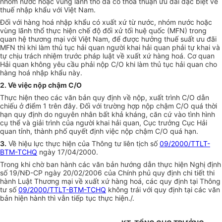
nhóm nước hoặc vùng lãnh thổ đã có thoả thuận ưu đãi đặc biệt về
thuế nhập khẩu với Việt Nam.
Đối với hàng hoá nhập khẩu có xuất xứ từ nước, nhóm nước hoặc
vùng lãnh thổ thực hiện chế độ đối xử tối huệ quốc (MFN) trong
quan hệ thương mại với Việt Nam, để được hưởng thuế suất ưu đãi
MFN thì khi làm thủ tục hải quan người khai hải quan phải tự khai và
tự chịu trách nhiệm trước pháp luật về xuất xứ hàng hoá. Cơ quan
Hải quan không yêu cầu phải nộp C/O khi làm thủ tục hải quan cho
hàng hoá nhập khẩu này.
2. Về việc nộp chậm C/O
Thực hiện theo các văn bản quy định về nộp, xuất trình C/O dẫn
chiếu ở điểm 1 trên đây. Đối với trường hợp nộp chậm C/O quá thời
hạn quy định do nguyên nhân bất khả kháng, căn cứ vào tình hình
cụ thể và giải trình của người khai hải quan, Cục trưởng Cục Hải
quan tỉnh, thành phố quyết định việc nộp chậm C/O quá hạn.
3.
Về hiệu lực thực hiện của Thông tư liên tịch số
09/2000/TTLT-
BTM-TCHQ
ngày 17/04/2000.
Trong khi chờ ban hành các văn bản hướng dẫn thực hiện Nghị định
số 19/NĐ-CP ngày 20/02/2006 của Chính phủ quy định chi tiết thi
hành Luật Thương mại về xuất xứ hàng hoá, các quy định tại Thông
tư số
09/2000/TTLT-BTM-TCHQ
không trái với quy định tại các văn
bản hiện hành thì vẫn tiếp tục thực hiện./.