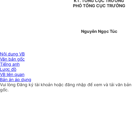
KT. TỔNG CỤC TRƯỞNG
PHÓ TỔNG CỤC TRƯỞNG
Nguyễn Ngọc Túc
Nội dung VB
Văn bản gốc
Tiếng anh
Lược đồ
VB liên quan
Bản án áp dụng
Vui lòng
Đăng ký
tài khoản hoặc
đăng nhập
để xem và tải văn bản
gốc.