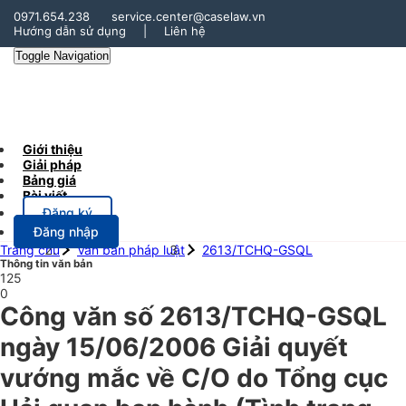
0971.654.238
service.center@caselaw.vn
Hướng dẫn sử dụng
|
Liên hệ
Toggle Navigation
Giới thiệu
Giải pháp
Bảng giá
Bài viết
Đăng ký
Đăng nhập
Trang chủ
Văn bản pháp luật
2613/TCHQ-GSQL
Thông tin văn bản
125
0
Công văn số 2613/TCHQ-GSQL
ngày 15/06/2006 Giải quyết
vướng mắc về C/O do Tổng cục