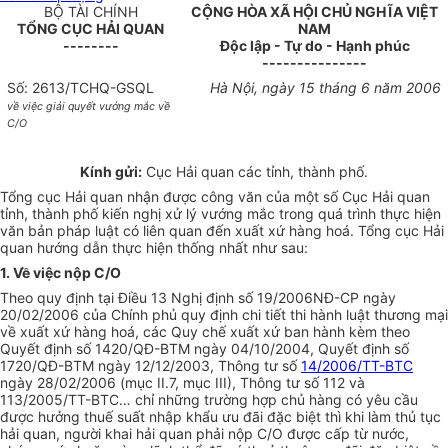
BỘ TÀI CHÍNH
CỘNG HÒA XÃ HỘI CHỦ NGHĨA VIỆT
TỔNG CỤC HẢI QUAN
NAM
--------
Độc lập - Tự do - Hạnh phúc
---------------
Số: 2613/TCHQ-GSQL
Hà Nội, ngày 15 tháng 6 năm 2006
về việc giải quyết vướng mắc về
C/O
Kính gửi:
Cục Hải quan các tỉnh, thành phố.
Tổng cục Hải quan nhận được công văn của một số Cục Hải quan
tỉnh, thành phố kiến nghị xử lý vướng mắc trong quá trình thực hiện
văn bản pháp luật có liên quan đến xuất xứ hàng hoá. Tổng cục Hải
quan hướng dẫn thực hiện thống nhất như sau:
1. Về việc nộp C/O
Theo quy định tại Điều 13 Nghị định số 19/2006NĐ-CP ngày
20/02/2006 của Chính phủ quy định chi tiết thi hành luật thương mại
về xuất xứ hàng hoá, các Quy chế xuất xứ ban hành kèm theo
Quyết định số 1420/QĐ-BTM ngày 04/10/2004, Quyết định số
1720/QĐ-BTM ngày 12/12/2003, Thông tư số
14/2006/TT-BTC
ngày 28/02/2006 (mục II.7, mục III), Thông tư số 112 và
113/2005/TT-BTC… chỉ những trường hợp chủ hàng có yêu cầu
được hưởng thuế suất nhập khẩu ưu đãi đặc biệt thì khi làm thủ tục
hải quan, người khai hải quan phải nộp C/O được cấp từ nước,