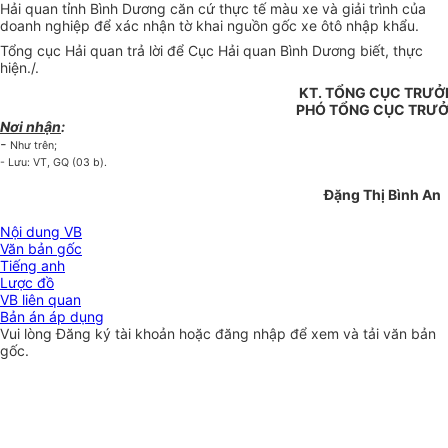
Hải quan tỉnh Bình Dương căn cứ thực tế màu xe và giải trình của
doanh nghiệp để xác nhận tờ khai nguồn gốc xe ôtô nhập khẩu.
Tổng cục Hải quan trả lời để Cục Hải quan Bình Dương biết, thực
hiện./.
KT. TỔNG CỤC TRƯ
PHÓ TỔNG CỤC TRƯ
Nơi nhận
:
-
Như trên;
- Lưu: VT, GQ (03 b).
Đặng Thị Bình An
Nội dung VB
Văn bản gốc
Tiếng anh
Lược đồ
VB liên quan
Bản án áp dụng
Vui lòng
Đăng ký
tài khoản hoặc
đăng nhập
để xem và tải văn bản
gốc.