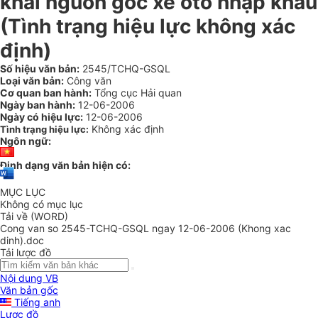
khai nguồn gốc xe ôtô nhập khẩu
(Tình trạng hiệu lực không xác
định)
Số hiệu văn bản:
2545/TCHQ-GSQL
Loại văn bản:
Công văn
Cơ quan ban hành:
Tổng cục Hải quan
Ngày ban hành:
12-06-2006
Ngày có hiệu lực:
12-06-2006
Không xác định
Tình trạng hiệu lực:
Ngôn ngữ:
Định dạng văn bản hiện có:
MỤC LỤC
Không có mục lục
Tải về (WORD)
Cong van so 2545-TCHQ-GSQL ngay 12-06-2006 (Khong xac
dinh).doc
Tải lược đồ
Nội dung VB
Văn bản gốc
Tiếng anh
Lược đồ