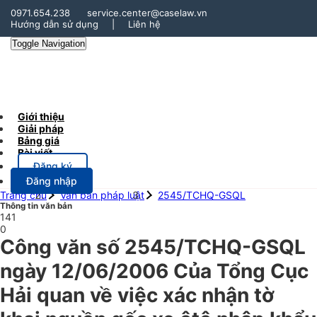
0971.654.238
service.center@caselaw.vn
Hướng dẫn sử dụng
|
Liên hệ
Toggle Navigation
Giới thiệu
Giải pháp
Bảng giá
Bài viết
Đăng ký
Đăng nhập
Trang chủ
Văn bản pháp luật
2545/TCHQ-GSQL
Thông tin văn bản
141
0
Công văn số 2545/TCHQ-GSQL
ngày 12/06/2006 Của Tổng Cục
Hải quan về việc xác nhận tờ