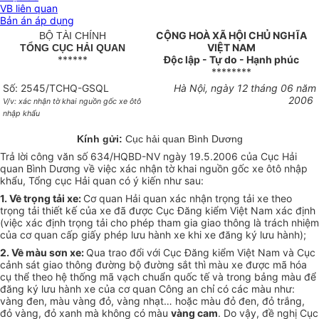
VB liên quan
Bản án áp dụng
CỘNG HOÀ XÃ HỘI CHỦ NGHĨA
BỘ TÀI CHÍNH
VIỆT NAM
TỔNG CỤC HẢI QUAN
******
Độc lập - Tự do - Hạnh phúc
********
Số: 2545/TCHQ-GSQL
Hà Nội, ngày 12 tháng 06 năm
2006
V/v: xác nhận tờ khai nguồn gốc xe ôtô
nhập khẩu
Kính gửi:
Cục hải quan Bình Dương
Trả lời công văn số 634/HQBD-NV ngày 19.5.2006 của Cục Hải
quan Bình Dương về việc xác nhận tờ khai nguồn gốc xe ôtô nhập
khẩu, Tổng cục Hải quan có ý kiến như sau:
1. Về trọng tải xe:
Cơ quan Hải quan xác nhận trọng tải xe theo
trọng tải thiết kế của xe đã được Cục Đăng kiểm Việt Nam xác định
(việc xác định trọng tải cho phép tham gia giao thông là trách nhiệm
của cơ quan cấp giấy phép lưu hành xe khi xe đăng ký lưu hành);
2. Về màu sơn xe:
Qua trao đổi với Cục Đăng kiểm Việt Nam và Cục
cảnh sát giao thông đường bộ đường sắt thì màu xe được mã hóa
cụ thể theo hệ thống mã vạch chuẩn quốc tế và trong bảng màu để
đăng ký lưu hành xe của cơ quan Công an chỉ có các màu như:
vàng đen, màu vàng đỏ, vàng nhạt… hoặc màu đỏ đen, đỏ trắng,
đỏ vàng, đỏ xanh mà không có màu
vàng cam
. Do vậy, đề nghị Cục