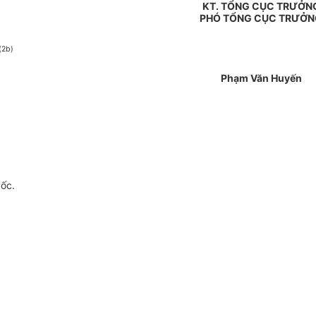
KT. TỔNG CỤC TRƯỞN
PHÓ TỔNG CỤC TRƯỞN
(2b)
Phạm Văn Huyến
gốc.