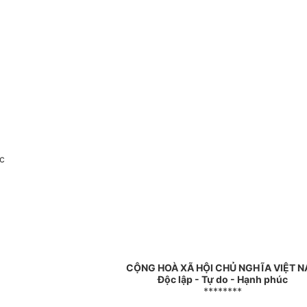
c
CỘNG HOÀ XÃ HỘI CHỦ NGHĨA VIỆT 
Độc lập - Tự do - Hạnh phúc
********