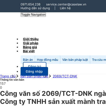
0971.654.238
service.center@caselaw.vn
Hướng dẫn sử dụng
|
Liên hệ
Toggle Navigation
Giới thiệu
Giải pháp
Bảng giá
Bài viết
Bản án
Hợp đồng mẫu
Văn bản pháp luật
Tra cứu 
Đăng ký
Đăng nhập
Trang chủ
Văn bản pháp luật
2069/TCT-DNK
Thông tin văn bản
157
0
Công văn số 2069/TCT-DNK ngày
Công ty TNHH sản xuất mành trang