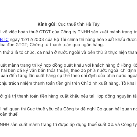
Kính gửi:
Cục thuế tỉnh Hà Tây
 về việc hoàn thuế GTGT của Công ty TNHH sản xuất mành trang trí
-BTC
ngày 12/12/2003 của Bộ Tài chính thì hàng hóa xuất khẩu đượ
 Hóa đơn GTGT; Chứng từ thanh toán qua ngân hàng.
 thứ 3 là tổ chức, cá nhân ở nước ngoài và bên thứ 3 thực hiện than
uất mành trang trí ký hợp đồng xuất khẩu với khách hàng ở Hồng Kô
ai bên đã ký văn bản thỏa thuận, theo đó phía nước ngoài chỉ định
quan đến từng lần xuất hàng cụ thể theo chỉ định của phía nước ngoài
hịu trách nhiệm thanh toán tiền ghi trên Chỉ định xuất hàng, Tờ kha
 với giá trị thanh toán tiền hàng xuất khẩu nêu tại Hợp đồng nguyên
ai hải quan thì Cục thuế yêu cầu Công ty đề nghị Cơ quan hải quan nơ
hoàn thuế.
 TNHH sản xuất mành trang trí được áp dụng thuế suất 0% và Công 