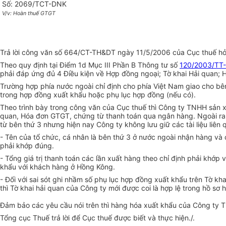
Số: 2069/TCT-DNK
V/v: Hoàn thuế GTGT
Trả lời công văn số 664/CT-TH&DT ngày 11/5/2006 của Cục thuế hỏi
Theo quy định tại Điểm 1d Mục III Phần B Thông tư số
120/2003/TT
phải đáp ứng đủ 4 Điều kiện về Hợp đồng ngoại; Tờ khai Hải quan;
Trường hợp phía nước ngoài chỉ định cho phía Việt Nam giao cho bên
trong hợp đồng xuất khẩu hoặc phụ lục hợp đồng (nếu có).
Theo trình bày trong công văn của Cục thuế thì Công ty TNHH sản x
quan, Hóa đơn GTGT, chứng từ thanh toán qua ngân hàng. Ngoài ra h
từ bên thứ 3 nhưng hiện nay Công ty không lưu giữ các tài liệu liên 
- Tên của tổ chức, cá nhân là bên thứ 3 ở nước ngoài nhận hàng và c
phải khớp đúng.
- Tổng giá trị thanh toán các lần xuất hàng theo chỉ định phải khớp
khẩu với khách hàng ở Hồng Kông.
- Đối với sai sót ghi nhầm số phụ lục hợp đồng xuất khẩu trên Tờ kh
thì Tờ khai hải quan của Công ty mới được coi là hợp lệ trong hồ sơ 
Đảm bảo các yêu cầu nói trên thì hàng hóa xuất khẩu của Công ty
Tổng cục Thuế trả lời để Cục thuế được biết và thực hiện./.