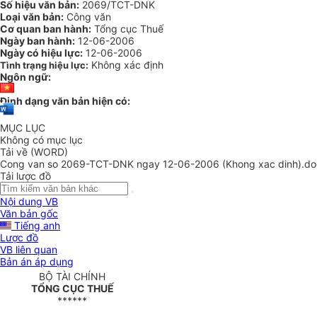
Số hiệu văn bản:
2069/TCT-DNK
Loại văn bản:
Công văn
Cơ quan ban hành:
Tổng cục Thuế
Ngày ban hành:
12-06-2006
Ngày có hiệu lực:
12-06-2006
Không xác định
Tình trạng hiệu lực:
Ngôn ngữ:
Định dạng văn bản hiện có:
MỤC LỤC
Không có mục lục
Tải về (WORD)
Cong van so 2069-TCT-DNK ngay 12-06-2006 (Khong xac dinh).do
Tải lược đồ
Nội dung VB
Văn bản gốc
Tiếng anh
Lược đồ
VB liên quan
Bản án áp dụng
BỘ TÀI CHÍNH
TỔNG CỤC THUẾ
******