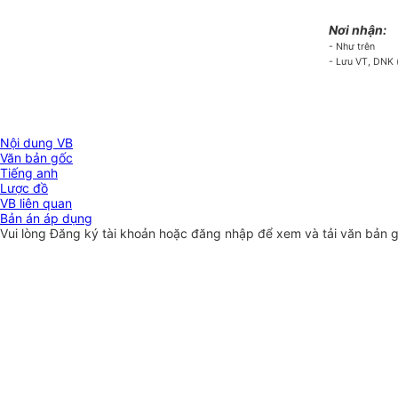
Nơi nhận:
- Như trên
- Lưu VT, DNK 
Nội dung VB
Văn bản gốc
Tiếng anh
Lược đồ
VB liên quan
Bản án áp dụng
Vui lòng
Đăng ký
tài khoản hoặc
đăng nhập
để xem và tải văn bản 