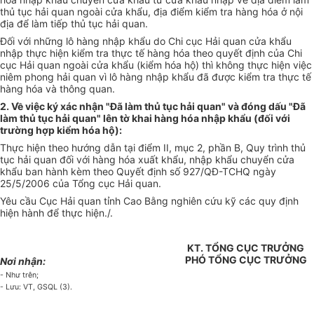
thủ tục hải quan ngoài cửa khẩu, địa điểm kiểm tra hàng hóa ở nội
địa để làm tiếp thủ tục hải quan.
Đối với những lô hàng nhập khẩu do Chi cục Hải quan cửa khẩu
nhập thực hiện kiểm tra thực tế hàng hóa theo quyết định của Chi
cục Hải quan ngoài cửa khẩu (kiểm hóa hộ) thì không thực hiện việc
niêm phong hải quan vì lô hàng nhập khẩu đã được kiểm tra thực tế
hàng hóa và thông quan.
2. Về việc ký xác nhận "Đã làm thủ tục hải quan" và đóng dấu "Đã
làm thủ tục hải quan" lên tờ khai hàng hóa nhập khẩu (đối với
trường hợp kiểm hóa hộ):
Thực hiện theo hướng dẫn tại điểm II, mục 2, phần B, Quy trình thủ
tục hải quan đối với hàng hóa xuất khẩu, nhập khẩu chuyển cửa
khẩu ban hành kèm theo Quyết định số 927/QĐ-TCHQ ngày
25/5/2006 của Tổng cục Hải quan.
Yêu cầu Cục Hải quan tỉnh Cao Bằng nghiên cứu kỹ các quy định
hiện hành để thực hiện./.
KT. TỔNG CỤC TRƯỞNG
PHÓ TỔNG CỤC TRƯỞNG
Nơi nhận:
- Như trên;
- Lưu: VT, GSQL (3).