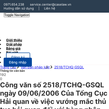
0971.654.238
service.center@caselaw.vn
Hướng dẫn sử dụng
|
Liên hệ
Toggle Navigation
Giới thiệu
Giải pháp
Bảng giá
Bài viết
Đăng ký
Đăng nhập
Trang chủ
Văn bản pháp luật
2518/TCHQ-GSQL
Thông tin văn bản
192
0
Công văn số 2518/TCHQ-GSQL
ngày 09/06/2006 Của Tổng Cục
Hải quan về việc vướng mắc thủ