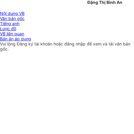
Đặng Thị Bình An
Nội dung VB
Văn bản gốc
Tiếng anh
Lược đồ
VB liên quan
Bản án áp dụng
Vui lòng
Đăng ký
tài khoản hoặc
đăng nhập
để xem và tải văn bản
gốc.