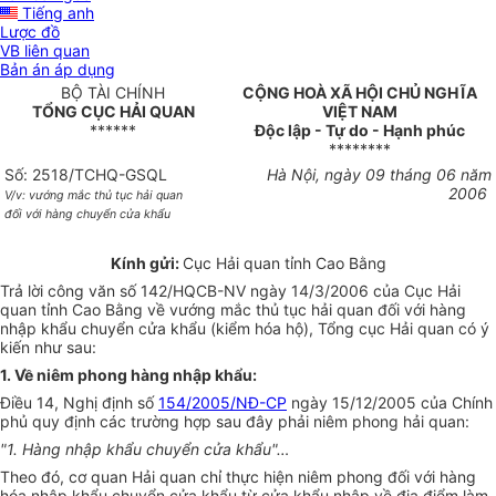
Tiếng anh
Lược đồ
VB liên quan
Bản án áp dụng
BỘ TÀI CHÍNH
CỘNG HOÀ XÃ HỘI CHỦ NGHĨA
TỔNG CỤC HẢI QUAN
VIỆT NAM
******
Độc lập - Tự do - Hạnh phúc
********
Số: 2518/TCHQ-GSQL
Hà Nội, ngày 09 tháng 06 năm
2006
V/v: vướng mắc thủ tục hải quan
đối với hàng chuyển cửa khẩu
Kính gửi:
Cục Hải quan tỉnh Cao Bằng
Trả lời công văn số 142/HQCB-NV ngày 14/3/2006 của Cục Hải
quan tỉnh Cao Bằng về vướng mắc thủ tục hải quan đối với hàng
nhập khẩu chuyển cửa khẩu (kiểm hóa hộ), Tổng cục Hải quan có ý
kiến như sau:
1. Về niêm phong hàng nhập khẩu:
Điều 14, Nghị định số
154/2005/NĐ-CP
ngày 15/12/2005 của Chính
phủ quy định các trường hợp sau đây phải niêm phong hải quan:
"1. Hàng nhập khẩu chuyển cửa khẩu"…
Theo đó, cơ quan Hải quan chỉ thực hiện niêm phong đối với hàng
hóa nhập khẩu chuyển cửa khẩu từ cửa khẩu nhập về địa điểm làm