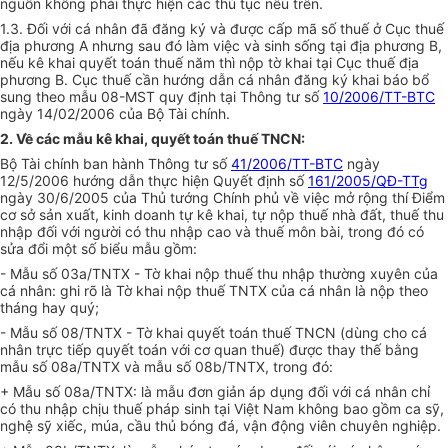
nguồn không phải thực hiện các thủ tục nêu trên.
1.3. Đối với cá nhân đã đăng ký và được cấp mã số thuế ở Cục thuế
địa phương A nhưng sau đó làm việc và sinh sống tại địa phương B,
nếu kê khai quyết toán thuế năm thì nộp tờ khai tại Cục thuế địa
phương B. Cục thuế cần hướng dẫn cá nhân đăng ký khai báo bổ
sung theo mẫu 08-MST quy định tại Thông tư số
10/2006/TT-BTC
ngày 14/02/2006 của Bộ Tài chính.
2. Về các mẫu kê khai, quyết toán thuế TNCN:
Bộ Tài chính ban hành Thông tư số
41/2006/TT-BTC
ngày
12/5/2006 hướng dẫn thực hiện Quyết định số
161/2005/QĐ-TTg
ngày 30/6/2005 của Thủ tướng Chính phủ về việc mở rộng thí Điểm
cơ sở sản xuất, kinh doanh tự kê khai, tự nộp thuế nhà đất, thuế thu
nhập đối với người có thu nhập cao và thuế môn bài, trong đó có
sửa đổi một số biểu mẫu gồm:
- Mẫu số 03a/TNTX - Tờ khai nộp thuế thu nhập thường xuyên của
cá nhân: ghi rõ là Tờ khai nộp thuế TNTX của cá nhân là nộp theo
tháng hay quý;
- Mẫu số 08/TNTX - Tờ khai quyết toán thuế TNCN (dùng cho cá
nhân trực tiếp quyết toán với cơ quan thuế) được thay thế bằng
mẫu số 08a/TNTX và mẫu số 08b/TNTX, trong đó:
+ Mẫu số 08a/TNTX: là mẫu đơn giản áp dụng đối với cá nhân chỉ
có thu nhập chịu thuế pháp sinh tại Việt Nam không bao gồm ca sỹ,
nghệ sỹ xiếc, múa, cầu thủ bóng đá, vận động viên chuyên nghiệp.