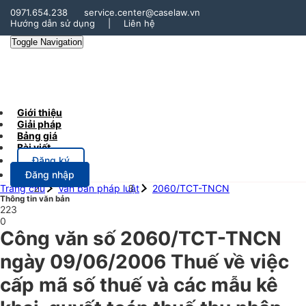
0971.654.238
service.center@caselaw.vn
Hướng dẫn sử dụng
|
Liên hệ
Toggle Navigation
Giới thiệu
Giải pháp
Bảng giá
Bài viết
Đăng ký
Đăng nhập
Trang chủ
Văn bản pháp luật
2060/TCT-TNCN
Thông tin văn bản
223
0
Công văn số 2060/TCT-TNCN
ngày 09/06/2006 Thuế về việc
cấp mã số thuế và các mẫu kê