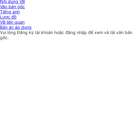
Nội dung VB
Văn bản gốc
Tiếng anh
Lược đồ
VB liên quan
Bản án áp dụng
Vui lòng
Đăng ký
tài khoản hoặc
đăng nhập
để xem và tải văn bản
gốc.