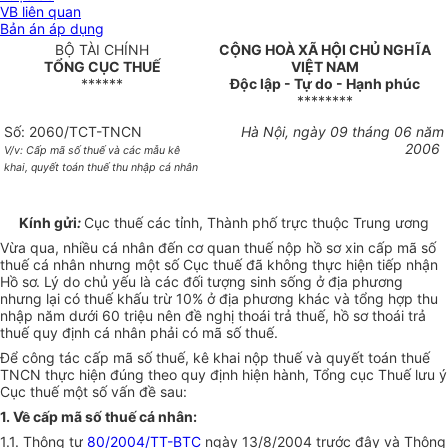
VB liên quan
Bản án áp dụng
BỘ TÀI CHÍNH
CỘNG HOÀ XÃ HỘI CHỦ NGHĨA
TỔNG CỤC THUẾ
VIỆT NAM
******
Độc lập - Tự do - Hạnh phúc
********
Số: 2060/TCT-TNCN
Hà Nội, ngày 09 tháng 06 năm
2006
V/v: Cấp mã số thuế và các mẫu kê
khai, quyết toán thuế thu nhập cá nhân
Kính gửi
:
Cục thuế các tỉnh, Thành phố trực thuộc Trung ương
Vừa qua, nhiều cá nhân đến cơ quan thuế nộp hồ sơ xin cấp mã số
thuế cá nhân nhưng một số Cục thuế đã không thực hiện tiếp nhận
Hồ sơ. Lý do chủ yếu là các đối tượng sinh sống ở địa phương
nhưng lại có thuế khấu trừ 10% ở địa phương khác và tổng hợp thu
nhập năm dưới 60 triệu nên đề nghị thoái trả thuế, hồ sơ thoái trả
thuế quy định cá nhân phải có mã số thuế.
Để công tác cấp mã số thuế, kê khai nộp thuế và quyết toán thuế
TNCN thực hiện đúng theo quy định hiện hành, Tổng cục Thuế lưu ý
Cục thuế một số vấn đề sau:
1. Về cấp mã số thuế cá nhân:
1.1. Thông tư
80/2004/TT-BTC
ngày 13/8/2004 trước đây và Thông