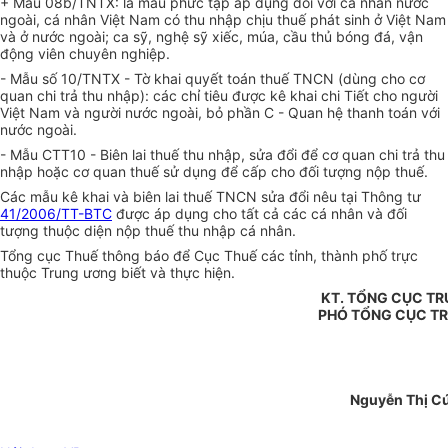
+ Mẫu 08b/TNTX: là mẫu phức tạp áp dụng đối với cá nhân nước
ngoài, cá nhân Việt Nam có thu nhập chịu thuế phát sinh ở Việt Nam
và ở nước ngoài; ca sỹ, nghệ sỹ xiếc, múa, cầu thủ bóng đá, vận
động viên chuyên nghiệp.
- Mẫu số 10/TNTX - Tờ khai quyết toán thuế TNCN (dùng cho cơ
quan chi trả thu nhập): các chỉ tiêu được kê khai chi Tiết cho người
Việt Nam và người nước ngoài, bỏ phần C - Quan hệ thanh toán với
nước ngoài.
- Mẫu CTT10 - Biên lai thuế thu nhập, sửa đổi để cơ quan chi trả thu
nhập hoặc cơ quan thuế sử dụng để cấp cho đối tượng nộp thuế.
Các mẫu kê khai và biên lai thuế TNCN sửa đổi nêu tại Thông tư
41/2006/TT-BTC
được áp dụng cho tất cả các cá nhân và đối
tượng thuộc diện nộp thuế thu nhập cá nhân.
Tổng cục Thuế thông báo để Cục Thuế các tỉnh, thành phố trực
thuộc Trung ương biết và thực hiện.
KT. TỔNG CỤC T
PHÓ TỔNG CỤC T
Nguyễn Thị C