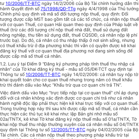
tư
10/2006/TT-BTC
ngày 14/2/2006 của Bộ Tài chính hướng dẫn thi
hành Quyết định số
75/1998/QĐ-TTg
ngày 4/4/1998 của Thủ tướng
Chính phủ quy định về mã số đối tượng nộp thuế, quy định: Đối
tượng được cấp MST bao gồm tất cả các tổ chức, cá nhân nộp thuế
với cơ quan Thuế, cơ quan Hải quan theo quy định của Pháp luật về
thuế (trừ các đối tượng chỉ nộp thuế nhà đất, thuế sử dụng đất
nông nghiệp, thu tiền sử dụng đất, thuế CQSDĐ, cá nhân nộp lệ phí
trước bạ). Do đó, cá nhân có thu nhập thấp ở nơi sinh sống, nhưng
có thuế khấu trừ ở địa phương khác thì vẫn có quyền được kê khai
đăng ký thuế với cơ quan thuế địa phương nơi đang sinh sống để
được cấp mã số thuế cá nhân.
1.2. Lưu ý tại Điểm 9 “Đăng ký phương pháp tính thuế thu nhập cá
nhân” của Tờ khai đăng ký thuế - mẫu số 05/ĐK-TCT quy định tại
Thông tư số
10/2006/TT-BTC
ngày 14/02/2006: cá nhân tuy nộp tờ
khai quyết toán cho cơ quan thuế nhưng trong năm có thuế khấu
trừ thì đánh dấu vào Mục “Khấu trừ qua cơ quan chi trả TN”.
Việc đánh dấu vào Mục “trực tiếp nộp tại cơ quan thuế” chỉ áp dụng
đối với cá nhân không xác định được cơ quan chi trả như cá nhân
hành nghề độc lập phải thực hiện kê khai trực tiếp với cơ quan thuế.
Trong trường hợp này thì sau khi được cấp mã số thuế, cá nhân cần
thực hiện các thủ tục kê khai như: lập Bản ghi nhớ mẫu số
02a/TNTX, kê khai Tờ khai đăng ký nộp thuế mẫu số 01a/TNTX, Tờ
khai nộp thuế thu nhập thường xuyên của cá nhân mẫu số 04/TNTX
quy định tại Thông tư số
12/2005/TT-BTC
ngày 04/02/2005 của Bộ
Tài chính. Các cá nhân nộp thuế theo phương pháp khấu trừ tại