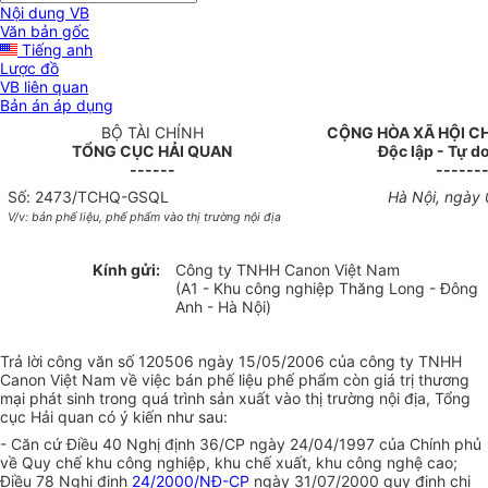
Nội dung VB
Văn bản gốc
Tiếng anh
Lược đồ
VB liên quan
Bản án áp dụng
BỘ TÀI CHÍNH
CỘNG HÒA XÃ HỘI C
TỔNG CỤC HẢI QUAN
Độc lập - Tự d
------
------
Số: 2473/TCHQ-GSQL
Hà Nội, ngày
V/v: bản phế liệu, phế phẩm vào thị trường nội địa
Kính gửi:
Công ty TNHH Canon Việt Nam
(A1 - Khu công nghiệp Thăng Long - Đông
Anh - Hà Nội)
Trả lời công văn số 120506 ngày 15/05/2006 của công ty TNHH
Canon Việt Nam về việc bán phế liệu phế phẩm còn giá trị thương
mại phát sinh trong quá trình sản xuất vào thị trường nội địa, Tổng
cục Hải quan có ý kiến như sau:
- Căn cứ Điều 40 Nghị định 36/CP ngày 24/04/1997 của Chính phủ
về Quy chế khu công nghiệp, khu chế xuất, khu công nghệ cao;
Điều 78 Nghị định
24/2000/NĐ-CP
ngày 31/07/2000 quy định chi