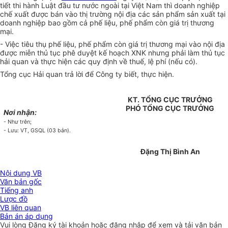
tiết thi hành Luật đầu tư nước ngoài tại Việt Nam thì doanh nghiệp
chế xuất được bán vào thị trường nội địa các sản phẩm sản xuất tại
doanh nghiệp bao gồm cả phế liệu, phế phẩm còn giá trị thương
mại.
- Việc tiêu thụ phế liệu, phế phẩm còn giá trị thương mại vào nội địa
được miễn thủ tục phê duyệt kế hoạch XNK nhưng phải làm thủ tục
hải quan và thực hiện các quy định về thuế, lệ phí (nếu có).
Tổng cục Hải quan trả lời để Công ty biết, thực hiện.
KT. TỔNG CỤC TRƯỞNG
PHÓ TỔNG CỤC TRƯỞNG
Nơi nhận:
- Như trên;
- Lưu: VT, GSQL (03 bản).
Đặng Thị Bình An
Nội dung VB
Văn bản gốc
Tiếng anh
Lược đồ
VB liên quan
Bản án áp dụng
Vui lòng
Đăng ký
tài khoản hoặc
đăng nhập
để xem và tải văn bản