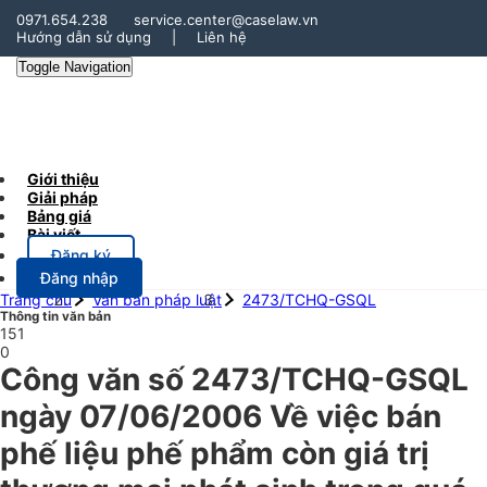
0971.654.238
service.center@caselaw.vn
Hướng dẫn sử dụng
|
Liên hệ
Toggle Navigation
Giới thiệu
Giải pháp
Bảng giá
Bài viết
Đăng ký
Đăng nhập
Trang chủ
Văn bản pháp luật
2473/TCHQ-GSQL
Thông tin văn bản
151
0
Công văn số 2473/TCHQ-GSQL
ngày 07/06/2006 Về việc bán
phế liệu phế phẩm còn giá trị