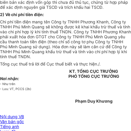
biên bản xác định vốn góp thì chưa đủ thủ tục, chứng từ hợp pháp
để xác định nguyên giá TSCĐ và trích khấu hai TSCĐ.
2) Về chi phí tiền điện:
Chi phí tiền điện mang tên Công ty TNHH Phương Khanh, Công ty
TNHH Phú Minh Quang sẽ không được kê khai khấu trừ thuế và tính
vào chi phí hợp lý khi tính thuế TNDN. Công ty TNHH Phương Khanh
phải xuất hóa đơn GTGT cho Công ty TNHH Phú Minh Quang yêu
cầu thanh toán tiền điện (theo chỉ số công tơ phụ Công ty TNHH
Phú Minh Quang sử dụng). Hóa đơn này sẽ làm căn cứ để Công ty
TNHH Phú Minh Quang khấu trừ thuế và tính vào chi phí hợp lý khi
tính thuế TNDN.
Tổng cục thuế trả lời để Cục thuế biết và thực hiện./.
KT. TỔNG CỤC TRƯỞNG
PHÓ TỔNG CỤC TRƯỞNG
Nơi nhận:
- Như trên
- Lưu: VT, PCCS (2b)
Phạm Duy Khương
Nội dung VB
Văn bản gốc
Tiếng anh