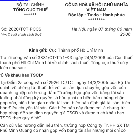
BỘ TÀI CHÍNH
CỘNG HOÀ XÃ HỘI CHỦ NGHĨA
TỔNG CỤC THUẾ
VIỆT NAM
******
Độc lập - Tự do - Hạnh phúc
********
Số: 2020/TCT-PCCS
Hà Nội, ngày 07 tháng 06 năm
2006
V/v: Trả lời chính sách thuế
Kính gửi:
Cục Thành phố Hồ Chí Minh
Trả lời công văn số 3831/CT-TTr1-Đ3 ngày 24/4/2006 của Cục thuế
thành phố Hồ Chí Minh hỏi về chính sách thuế, Tổng cục thuế có ý
kiến như sau:
1) Về khấu hao TSCĐ:
Tại Điểm 2a công văn số 2926 TC/TCT ngày 14/3/2005 của Bộ Tài
chính về chứng từ, thuế đối với tài sản dịch chuyển, góp vốn của
doanh nghiệp có hướng dẫn: “Trường hợp góp vốn bằng tài sản
không phải đăng ký quyền sở hữu phải có biên bản chứng nhận
góp vốn, biên bản giao nhận tài sản, biên bản định giá tài sản, biên
bản Điều chuyển tài sản. Các biên bản này được coi là chứng từ
hợp pháp để xác định nguyên giá TSCĐ và được trích khấu hao
TSCĐ theo quy định”.
Căn cứ vào hướng dẫn nêu trên, trường hợp Công ty TNHH SX TM
Phú Minh Quang có nhận góp vốn bằng tài sản nhưng mới chỉ có