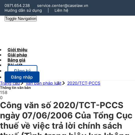
0971.654.238
service.center@caselaw.vn
Hướng dẫn sử dụng
|
Liên hệ
Toggle Navigation
Giới thiệu
Giải pháp
Bảng giá
Bài viết
Đăng ký
Đăng nhập
Trang chủ
Văn bản pháp luật
2020/TCT-PCCS
Thông tin văn bản
158
0
Công văn số 2020/TCT-PCCS
ngày 07/06/2006 Của Tổng Cục
thuế về việc trả lời chính sách