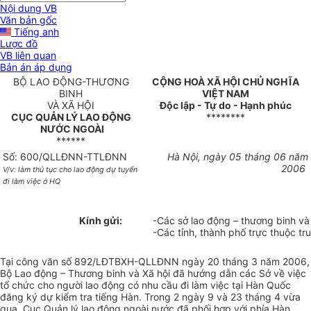
Nội dung VB
Văn bản gốc
Tiếng anh
Lược đồ
VB liên quan
Bản án áp dụng
BỘ LAO ĐỘNG-THƯƠNG
CỘNG HOÀ XÃ HỘI CHỦ NGHĨA
BINH
VIỆT NAM
VÀ XÃ HỘI
Độc lập - Tự do - Hạnh phúc
CỤC QUẢN LÝ LAO ĐỘNG
********
NƯỚC NGOÀI
******
Số: 600/QLLĐNN-TTLĐNN
Hà Nội, ngày 05 tháng 06 năm
2006
V/v: làm thủ tục cho lao động dự tuyển
đi làm việc ở HQ
Kính gửi:
-Các sở lao động – thương binh và
-Các tỉnh, thành phố trực thuộc t
Tại công văn số 892/LĐTBXH-QLLĐNN ngày 20 tháng 3 năm 2006,
Bộ Lao động – Thương binh và Xã hội đã hướng dẫn các Sở về việc
tổ chức cho người lao động có nhu cầu đi làm việc tại Hàn Quốc
đăng ký dự kiểm tra tiếng Hàn. Trong 2 ngày 9 và 23 tháng 4 vừa
qua, Cục Quản lý lao động ngoài nước đã phối hợp với phía Hàn