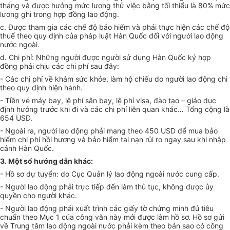
tháng và được hưởng mức lương thử việc bằng tối thiểu là 80% mức
lương ghi trong hợp đồng lao động.
c. Được tham gia các chế độ bảo hiểm và phải thực hiện các chế độ
thuế theo quy định của pháp luật Hàn Quốc đối với người lao động
nước ngoài.
d. Chi phí: Những người được người sử dụng Hàn Quốc ký hợp
đồng phải chịu các chi phí sau đây:
- Các chi phí về khám sức khỏe, làm hộ chiếu do người lao động chi
theo quy định hiện hành.
- Tiền vé máy bay, lệ phí sân bay, lệ phí visa, đào tạo – giáo dục
định hướng trước khi đi và các chi phí liên quan khác… Tổng cộng là
654 USD.
- Ngoài ra, người lao động phải mang theo 450 USD để mua bảo
hiểm chi phí hồi hương và bảo hiểm tai nạn rủi ro ngay sau khi nhập
cảnh Hàn Quốc.
3. Một số hướng dẫn khác:
- Hồ sơ dự tuyển: do Cục Quản lý lao động ngoài nước cung cấp.
- Người lao động phải trực tiếp đến làm thủ tục, không được ủy
quyền cho người khác.
- Người lao động phải xuất trình các giấy tờ chứng minh đủ tiêu
chuẩn theo Mục 1 của công văn này mới được làm hồ sơ. Hồ sơ gửi
về Trung tâm lao động ngoài nước phải kèm theo bản sao có công