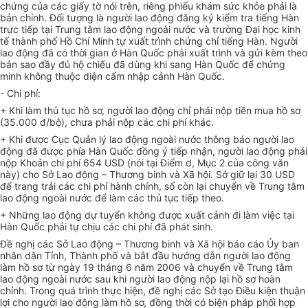
chứng của các giấy tờ nói trên, riêng phiếu khám sức khỏe phải là
bản chính. Đối tượng là người lao động đăng ký kiểm tra tiếng Hàn
trực tiếp tại Trung tâm lao động ngoài nước và trường Đại học kinh
tế thành phố Hồ Chí Minh tự xuất trình chứng chỉ tiếng Hàn. Người
lao động đã có thời gian ở Hàn Quốc phải xuất trình và gửi kèm theo
bản sao đầy đủ hộ chiếu đã dùng khi sang Hàn Quốc để chứng
minh không thuộc diện cấm nhập cảnh Hàn Quốc.
- Chi phí:
+ Khi làm thủ tục hồ sơ, người lao động chỉ phải nộp tiền mua hồ sơ
(35.000 đ/bộ), chưa phải nộp các chi phí khác.
+ Khi được Cục Quản lý lao động ngoài nước thông báo người lao
động đã được phía Hàn Quốc đồng ý tiếp nhận, người lao động phải
nộp Khoản chi phí 654 USD (nói tại Điểm d, Mục 2 của công văn
này) cho Sở Lao động – Thương binh và Xã hội. Sở giữ lại 30 USD
để trang trải các chi phí hành chính, số còn lại chuyển về Trung tâm
lao động ngoài nước để làm các thủ tục tiếp theo.
+ Những lao động dự tuyển không được xuất cảnh đi làm việc tại
Hàn Quốc phải tự chịu các chi phí đã phát sinh.
Đề nghị các Sở Lao động – Thương binh và Xã hội báo cáo Ủy ban
nhân dân Tỉnh, Thành phố và bắt đầu hướng dẫn người lao động
làm hồ sơ từ ngày 19 tháng 6 năm 2006 và chuyển về Trung tâm
lao động ngoài nước sau khi người lao động nộp lại hồ sơ hoàn
chỉnh. Trong quá trình thực hiện, đề nghị các Sở tạo Điều kiện thuận
lợi cho người lao động làm hồ sơ, đồng thời có biện pháp phối hợp