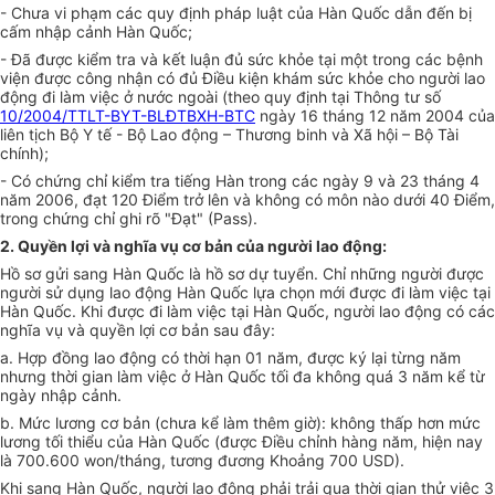
- Chưa vi phạm các quy định pháp luật của Hàn Quốc dẫn đến bị
cấm nhập cảnh Hàn Quốc;
- Đã được kiểm tra và kết luận đủ sức khỏe tại một trong các bệnh
viện được công nhận có đủ Điều kiện khám sức khỏe cho người lao
động đi làm việc ở nước ngoài (theo quy định tại Thông tư số
10/2004/TTLT-BYT-BLĐTBXH-BTC
ngày 16 tháng 12 năm 2004 của
liên tịch Bộ Y tế - Bộ Lao động – Thương binh và Xã hội – Bộ Tài
chính);
- Có chứng chỉ kiểm tra tiếng Hàn trong các ngày 9 và 23 tháng 4
năm 2006, đạt 120 Điểm trở lên và không có môn nào dưới 40 Điểm,
trong chứng chỉ ghi rõ "Đạt" (Pass).
2. Quyền lợi và nghĩa vụ cơ bản của người lao động:
Hồ sơ gửi sang Hàn Quốc là hồ sơ dự tuyển. Chỉ những người được
người sử dụng lao động Hàn Quốc lựa chọn mới được đi làm việc tại
Hàn Quốc. Khi được đi làm việc tại Hàn Quốc, người lao động có các
nghĩa vụ và quyền lợi cơ bản sau đây:
a. Hợp đồng lao động có thời hạn 01 năm, được ký lại từng năm
nhưng thời gian làm việc ở Hàn Quốc tối đa không quá 3 năm kể từ
ngày nhập cảnh.
b. Mức lương cơ bản (chưa kể làm thêm giờ): không thấp hơn mức
lương tối thiểu của Hàn Quốc (được Điều chỉnh hàng năm, hiện nay
là 700.600 won/tháng, tương đương Khoảng 700 USD).
Khi sang Hàn Quốc, người lao động phải trải qua thời gian thử việc 3