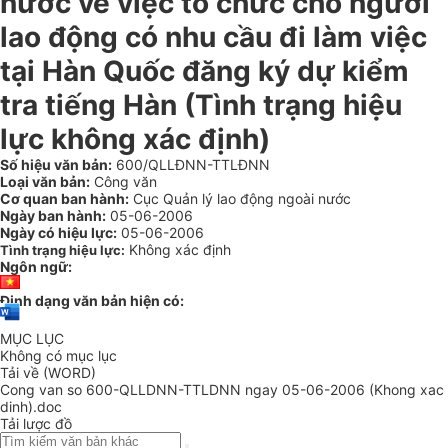
nước về việc tổ chức cho người
lao động có nhu cầu đi làm việc
tại Hàn Quốc đăng ký dự kiểm
tra tiếng Hàn (Tình trạng hiệu
lực không xác định)
Số hiệu văn bản:
600/QLLĐNN-TTLĐNN
Loại văn bản:
Công văn
Cơ quan ban hành:
Cục Quản lý lao động ngoài nước
Ngày ban hành:
05-06-2006
Ngày có hiệu lực:
05-06-2006
Không xác định
Tình trạng hiệu lực:
Ngôn ngữ:
Định dạng văn bản hiện có:
MỤC LỤC
Không có mục lục
Tải về (WORD)
Cong van so 600-QLLDNN-TTLDNN ngay 05-06-2006 (Khong xac
dinh).doc
Tải lược đồ