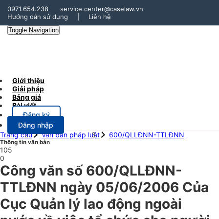
0971.654.238
service.center@caselaw.vn
Hướng dẫn sử dụng
|
Liên hệ
Toggle Navigation
Giới thiệu
Giải pháp
Bảng giá
Bài viết
Đăng ký
Đăng nhập
Trang chủ
Văn bản pháp luật
600/QLLĐNN-TTLĐNN
Thông tin văn bản
105
0
Công văn số 600/QLLĐNN-
TTLĐNN ngày 05/06/2006 Của
Cục Quản lý lao động ngoài