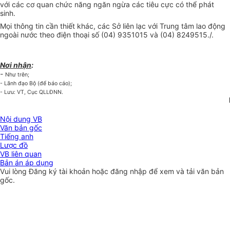
với các cơ quan chức năng ngăn ngừa các tiêu cực có thể phát
sinh.
Mọi thông tin cần thiết khác, các Sở liên lạc với Trung tâm lao động
ngoài nước theo điện thoại số (04) 9351015 và (04) 8249515./.
Nơi nhận
:
-
Như trên;
- Lãnh đạo Bộ (để báo cáo);
- Lưu: VT, Cục QLLĐNN.
Nội dung VB
Văn bản gốc
Tiếng anh
Lược đồ
VB liên quan
Bản án áp dụng
Vui lòng
Đăng ký
tài khoản hoặc
đăng nhập
để xem và tải văn bản
gốc.