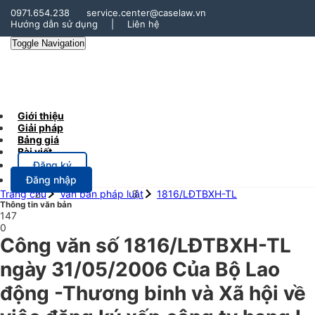
0971.654.238
service.center@caselaw.vn
Hướng dẫn sử dụng
|
Liên hệ
Toggle Navigation
Giới thiệu
Giải pháp
Bảng giá
Bài viết
Đăng ký
Đăng nhập
Trang chủ
Văn bản pháp luật
1816/LĐTBXH-TL
Thông tin văn bản
147
0
Công văn số 1816/LĐTBXH-TL
ngày 31/05/2006 Của Bộ Lao
động -Thương binh và Xã hội về