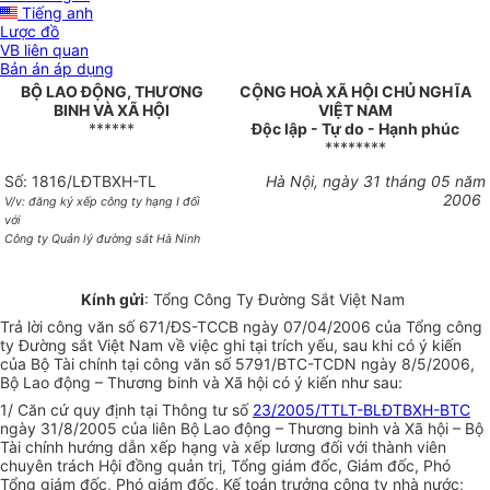
Tiếng anh
Lược đồ
VB liên quan
Bản án áp dụng
BỘ LAO ĐỘNG, THƯƠNG
CỘNG HOÀ XÃ HỘI CHỦ NGHĨA
BINH VÀ XÃ HỘI
VIỆT NAM
******
Độc lập - Tự do - Hạnh phúc
********
Số: 1816/LĐTBXH-TL
Hà Nội, ngày 31 tháng 05 năm
2006
V/v: đăng ký xếp công ty hạng I đối
với
Công ty Quản lý đường sắt Hà Ninh
Kính gửi
: Tổng Công Ty Đường Sắt Việt Nam
Trả lời công văn số 671/ĐS-TCCB ngày 07/04/2006 của Tổng công
ty Đường sắt Việt Nam về việc ghi tại trích yếu, sau khi có ý kiến
của Bộ Tài chính tại công văn số 5791/BTC-TCDN ngày 8/5/2006,
Bộ Lao động – Thương binh và Xã hội có ý kiến như sau:
1/ Căn cứ quy định tại Thông tư số
23/2005/TTLT-BLĐTBXH-BTC
ngày 31/8/2005 của liên Bộ Lao động – Thương binh và Xã hội – Bộ
Tài chính hướng dẫn xếp hạng và xếp lương đối với thành viên
chuyên trách Hội đồng quản trị, Tổng giám đốc, Giám đốc, Phó
Tổng giám đốc, Phó giám đốc, Kế toán trưởng công ty nhà nước;