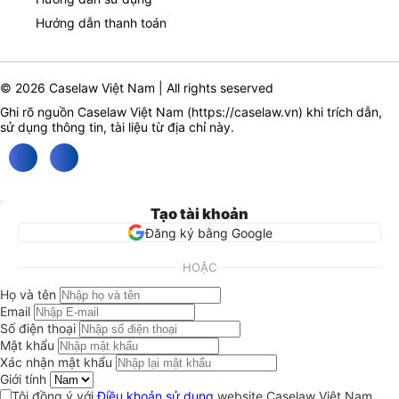
Hướng dẫn thanh toán
© 2026 Caselaw Việt Nam | All rights seserved
Ghi rõ nguồn Caselaw Việt Nam (
https://caselaw.vn
) khi trích dẫn,
sử dụng thông tin, tài liệu từ địa chỉ này.
Tạo tài khoản
Đăng ký bằng Google
HOẶC
Họ và tên
Email
Số điện thoại
Mật khẩu
Xác nhận mật khẩu
Giới tính
Tôi đồng ý với
Điều khoản sử dụng
website Caselaw Việt Nam