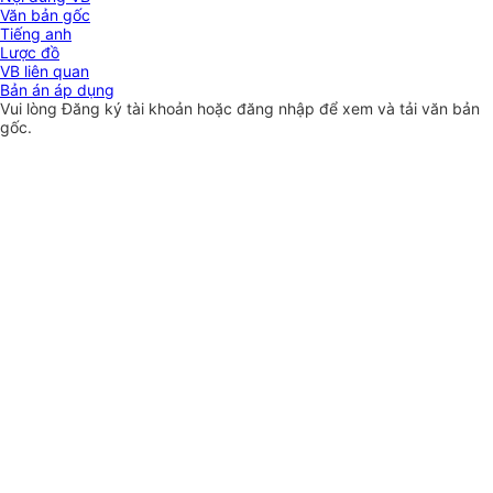
Văn bản gốc
Tiếng anh
Lược đồ
VB liên quan
Bản án áp dụng
Vui lòng
Đăng ký
tài khoản hoặc
đăng nhập
để xem và tải văn bản
gốc.