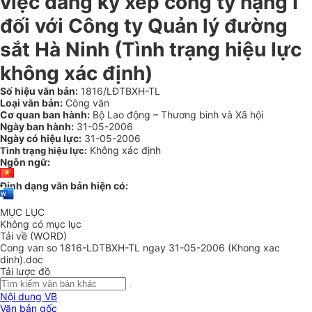
việc đăng ký xếp công ty hạng I
đối với Công ty Quản lý đường
sắt Hà Ninh (Tình trạng hiệu lực
không xác định)
Số hiệu văn bản:
1816/LĐTBXH-TL
Loại văn bản:
Công văn
Cơ quan ban hành:
Bộ Lao động – Thương binh và Xã hội
Ngày ban hành:
31-05-2006
Ngày có hiệu lực:
31-05-2006
Không xác định
Tình trạng hiệu lực:
Ngôn ngữ:
Định dạng văn bản hiện có:
MỤC LỤC
Không có mục lục
Tải về (WORD)
Cong van so 1816-LDTBXH-TL ngay 31-05-2006 (Khong xac
dinh).doc
Tải lược đồ
Nội dung VB
Văn bản gốc