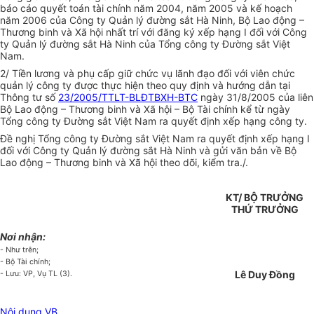
báo cáo quyết toán tài chính năm 2004, năm 2005 và kế hoạch
năm 2006 của Công ty Quản lý đường sắt Hà Ninh, Bộ Lao động –
Thương binh và Xã hội nhất trí với đăng ký xếp hạng I đối với Công
ty Quản lý đường sắt Hà Ninh của Tổng công ty Đường sắt Việt
Nam.
2/ Tiền lương và phụ cấp giữ chức vụ lãnh đạo đối với viên chức
quản lý công ty được thực hiện theo quy định và hướng dẫn tại
Thông tư số
23/2005/TTLT-BLĐTBXH-BTC
ngày 31/8/2005 của liên
Bộ Lao động – Thương binh và Xã hội – Bộ Tài chính kể từ ngày
Tổng công ty Đường sắt Việt Nam ra quyết định xếp hạng công ty.
Đề nghị Tổng công ty Đường sắt Việt Nam ra quyết định xếp hạng I
đối với Công ty Quản lý đường sắt Hà Ninh và gửi văn bản về Bộ
Lao động – Thương binh và Xã hội theo dõi, kiểm tra./.
KT/ BỘ TRƯỞNG
THỨ TRƯỞNG
Nơi nhận:
- Như trên;
- Bộ Tài chính;
Lê Duy Đồng
- Lưu: VP, Vụ TL (3).
Nội dung VB