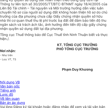
Thông tư liên tịch số 30/2005/TT/BTC-BTNMT ngày 18/4/2005 của
Liên Bộ Tài chính – Tài nguyên và Môi trường hướng dẫn việc luân
chuyển hồ sơ của người sử dụng đất không hoàn thiện hồ sơ do chủ
trưởng của địa phương chưa cấp Giấy chứng nhận quyền sở hữu
nhà thì cơ quan thuế thu lệ phí trước bạ đất để đảm bảo tiến độ thu
ngân sách và trách ách tắc, ảnh hưởng đến tiến độ cấp giấy chứng
nhận quyền sử dụng đất tại địa phương.
Tồng cục Thuế thông báo để Cục Thuế tỉnh Ninh Thuận biết và thực
hiện./.
KT. TỔNG CỤC TRƯỞNG
PHÓ TỔNG CỤC TRƯỞNG
Nơi nhận:
- Như trên
- Lưu: VT, TS
Phạm Duy Khương
Nội dung VB
Văn bản gốc
Tiếng anh
Lược đồ
VB liên quan
Bản án áp dụng
Vui lòng
Đăng ký
tài khoản hoặc
đăng nhập
để xem và tải văn bản