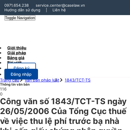
0971.654.238
service.center@caselaw.vn
Hướng dẫn sử dụng
|
Liên hệ
Toggle Navigation
Giới thiệu
Giải pháp
Bảng giá
Bài viết
Đăng ký
Đăng nhập
Trang chủ
Văn bản pháp luật
1843/TCT-TS
Thông tin văn bản
116
0
Công văn số 1843/TCT-TS ngày
26/05/2006 Của Tổng Cục thuế
về việc thu lệ phí trước bạ nhà