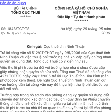
Bản án áp dụng
BỘ TÀI CHÍNH
CỘNG HOÀ XÃ HỘI CHỦ NGHĨA
TỔNG CỤC THUẾ
VIỆT NAM
******
Độc lập - Tự do - Hạnh phúc
********
Số: 1843/TCT-TS
Hà Nội, ngày 26 tháng 05 năm
2006
V/v: Thu lệ phí trước bạ nhà
Kính gửi:
Cục thuế tỉnh Ninh Thuận
Trả lời công văn số 512/CT-THDT ngày 9/5/2006 của Cục thuế tỉnh
Ninh Thuận về việc thu lệ phí trước bạ nhà khi cấp giấy chứng nhận
quyền sử dụng đất, Tổng cục Thuế có ý kiến như sau:
Việc thu lệ phí trước bạ đối với trường hợp nhà ở chưa được cấp
giấy chứng nhận quyền sở hữu nhà, Tổng cục Thuế đã có công văn
4271 TCT/TS ngày 24/11/2005 trả lời Cục Thuế tỉnh Hòa Bình (bản
photocopy kèm theo). Đề nghị Cục Thuế tỉnh Ninh Thuận căn cứ
vào hướng dẫn tại công văn này để thực hiện thu lệ phí dtrước bạ
đối với nhà.
Trường hợp trong hồ sơ do Văn phòng đăng ký quyền sử dụng đất
chuyển đến không xác định các tiêu chí (quy định tại Phiếu chuyển
thông tin địa chính để xác định nghĩa vụ tài chính) làm căn cứ tính
thu lệ phí trước bạ nhà thì cơ quan thuế chuyển trả lại để Văn phòng
đăng ký quyền sử dụng đất hoàn thiện theo đúng quy định tại