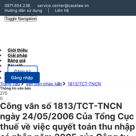
0971.654.238
service.center@caselaw.vn
Hướng dẫn sử dụng
|
Liên hệ
Toggle Navigation
Giới thiệu
Giải pháp
Bảng giá
Bài viết
Đăng ký
Đăng nhập
Trang chủ
Văn bản pháp luật
1813/TCT-TNCN
Thông tin văn bản
275
0
Công văn số 1813/TCT-TNCN
ngày 24/05/2006 Của Tổng Cục
thuế về việc quyết toán thu nhập