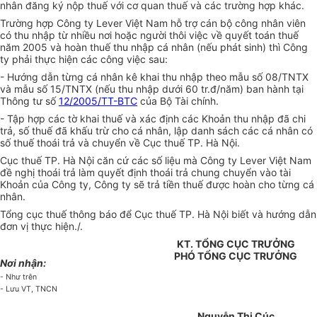
nhân đăng ký nộp thuế với cơ quan thuế và các trường hợp khác.
Trường hợp Công ty Lever Việt Nam hỗ trợ cán bộ công nhân viên
có thu nhập từ nhiều nơi hoặc người thôi việc về quyết toán thuế
năm 2005 và hoàn thuế thu nhập cá nhân (nếu phát sinh) thì Công
ty phải thực hiện các công việc sau:
- Hướng dẫn từng cá nhân kê khai thu nhập theo mẫu số 08/TNTX
và mẫu số 15/TNTX (nếu thu nhập dưới 60 tr.đ/năm) ban hành tại
Thông tư số
12/2005/TT-BTC
của Bộ Tài chính.
- Tập hợp các tờ khai thuế và xác định các Khoản thu nhập đã chi
trả, số thuế đã khấu trừ cho cá nhân, lập danh sách các cá nhân có
số thuế thoái trả và chuyển về Cục thuế TP. Hà Nội.
Cục thuế TP. Hà Nội căn cứ các số liệu mà Công ty Lever Việt Nam
đề nghị thoái trả làm quyết định thoái trả chung chuyển vào tài
Khoản của Công ty, Công ty sẽ trả tiền thuế được hoàn cho từng cá
nhân.
Tổng cục thuế thông báo để Cục thuế TP. Hà Nội biết và hướng dẫn
đơn vị thực hiện./.
KT. TỔNG CỤC TRƯỞNG
PHÓ TỔNG CỤC TRƯỞNG
Nơi nhận:
- Như trên
- Lưu VT, TNCN
Nguyễn Thị Cúc