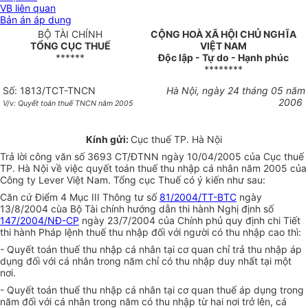
VB liên quan
Bản án áp dụng
BỘ TÀI CHÍNH
CỘNG HOÀ XÃ HỘI CHỦ NGHĨA
TỔNG CỤC THUẾ
VIỆT NAM
******
Độc lập - Tự do - Hạnh phúc
********
Số: 1813/TCT-TNCN
Hà Nội, ngày 24 tháng 05 năm
2006
V/v: Quyết toán thuế TNCN năm 2005
Kính gửi:
Cục thuế TP. Hà Nội
Trả lời công văn số 3693 CT/ĐTNN ngày 10/04/2005 của Cục thuế
TP. Hà Nội về việc quyết toán thuế thu nhập cá nhân năm 2005 của
Công ty Lever Việt Nam. Tổng cục Thuế có ý kiến như sau:
Căn cứ Điểm 4 Mục III Thông tư số
81/2004/TT-BTC
ngày
13/8/2004 cùa Bộ Tài chính hướng dẫn thi hành Nghị định số
147/2004/NĐ-CP
ngày 23/7/2004 của Chính phủ quy định chi Tiết
thi hành Pháp lệnh thuế thu nhập đối với người có thu nhập cao thì:
- Quyết toán thuế thu nhập cá nhân tại cơ quan chỉ trả thu nhập áp
dụng đối với cá nhân trong năm chỉ có thu nhập duy nhất tại một
nơi.
- Quyết toán thuế thu nhập cá nhân tại cơ quan thuế áp dụng trong
năm đối với cá nhân trong năm có thu nhập từ hai nơi trở lên, cá