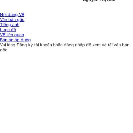
Nội dung VB
Văn bản gốc
Tiếng anh
Lược đồ
VB liên quan
Bản án áp dụng
Vui lòng
Đăng ký
tài khoản hoặc
đăng nhập
để xem và tải văn bản
gốc.