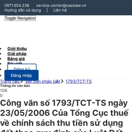
0971.654.238
service.center@caselaw.vn
Hướng dẫn sử dụng
|
Liên hệ
Toggle Navigation
Giới thiệu
Giải pháp
Bảng giá
Bài viết
Đăng ký
Đăng nhập
Trang chủ
Văn bản pháp luật
1793/TCT-TS
Thông tin văn bản
106
0
Công văn số 1793/TCT-TS ngày
23/05/2006 Của Tổng Cục thuế
về chính sách thu tiền sử dụng