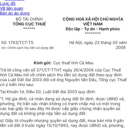
Lược đồ
VB liên quan
Bản án áp dụng
BỘ TÀI CHÍNH
CỘNG HOÀ XÃ HỘI CHỦ NGHĨA
TỔNG CỤC THUẾ
VIỆT NAM
******
Độc lập - Tự do - Hạnh phúc
********
Số: 1793/TCT-TS
Hà Nội, ngày 23 tháng 05 năm
2006
V/v: Chính sách thu tiền sử dụng đất
Kính gửi:
Cục thuế tỉnh Cà Mau
Trả lời công văn số 371/CT-TTHT ngày 26/4/2006 của Cục Thuế
tỉnh Cà Mau hỏi về chính sách thu tiền sử dụng đất theo quy định
của Luật Đất đai 2003 đối với ông Nguyễn Văn Đẩu, Tổng cục Thuế
có ý kiến như sau:
Tại Khoản 1d, Điều 50, Luật Đất đai 2003 quy định:
“1. Hộ gia đình, cá nhân đang sử dụng đất ổn định, được UBND xã,
phường, thị trấn xác nhận không có tranh chấp mà có một trong
các loại giấy tờ sau đây thì được cấp giấy chứng nhận quyền sử
dụng đất và không phải nộp tiền sử dụng đất:
d/ Giấy tờ chuyển nhượng quyền sử dụng đất, mua bán nhà ở gắn
liền với đất ở trước ngày 15/10/1993, nay được UBND xã, phường,