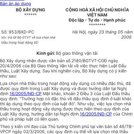
Bản án áp dụng
BỘ XÂY DỰNG
CỘNG HOÀ XÃ HỘI CHỦ NGHĨA
******
VIỆT NAM
Độc lập - Tự do - Hạnh phúc
********
Số: 953/BXD-PC
Hà Nội, ngày 23 tháng 05 năm
2006
V/v: trả lời Bộ GTVT về lựa chọn nhà
thầu trong hoạt động XD
Kính gửi:
Bộ giao thông vận tải
Bộ Xây dựng nhận được văn bản số 2180/BGTVT-CGĐ ngày
20/4/2006 của Bộ Giao thông Vận tải về việc thực hiện Luật Đấu
thầu, Luật Xây dựng. Sau khi nghiên cứu, Bộ Xây dựng có ý kiến
như sau:
Lựa chọn nhà thầu trong hoạt động xây dựng có nhiều đặc thù, đã
được quy định trong Luật Xây dựng và được hướng dẫn tại Nghị
định
16/2005/NĐ-CP
Mặt khác, khoản 2 Điều 3 của Luật Đấu thầu
quy định: "Trường hợp có đặc thù về đấu thầu quy định ở luật khác
thì áp dụng theo quy định của luật đó". Như vậy, việc lựa chọn nhà
thầu trong hoạt động xây dựng được thực hiện theo quy định của
Luật Xây dựng, hướng dẫn tại Nghị định
16/2005/NĐ-CP
của Chính
phủ và pháp luật có liên quan.
Theo ý kiến chỉ đạo của Thủ tướng Chính phủ tại văn bản số 46/TB-
VPCP ngày 02/3/2006, các quy định cụ thể về lựa chọn nhà thầu