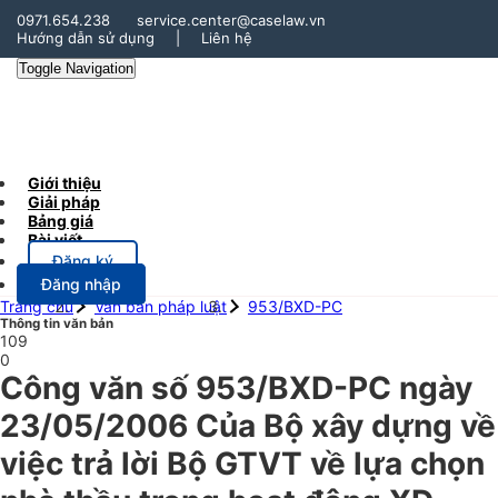
0971.654.238
service.center@caselaw.vn
Hướng dẫn sử dụng
|
Liên hệ
Toggle Navigation
Giới thiệu
Giải pháp
Bảng giá
Bài viết
Đăng ký
Đăng nhập
Trang chủ
Văn bản pháp luật
953/BXD-PC
Thông tin văn bản
109
0
Công văn số 953/BXD-PC ngày
23/05/2006 Của Bộ xây dựng về
việc trả lời Bộ GTVT về lựa chọn