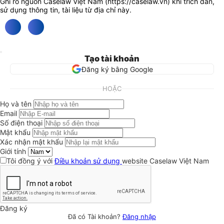
Ghi rõ nguồn Caselaw Việt Nam (
https://caselaw.vn
) khi trích dẫn,
sử dụng thông tin, tài liệu từ địa chỉ này.
Tạo tài khoản
Đăng ký bằng Google
HOẶC
Họ và tên
Email
Số điện thoại
Mật khẩu
Xác nhận mật khẩu
Giới tính
Tôi đồng ý với
Điều khoản sử dụng
website Caselaw Việt Nam
Đăng ký
Đã có Tài khoản?
Đăng nhập