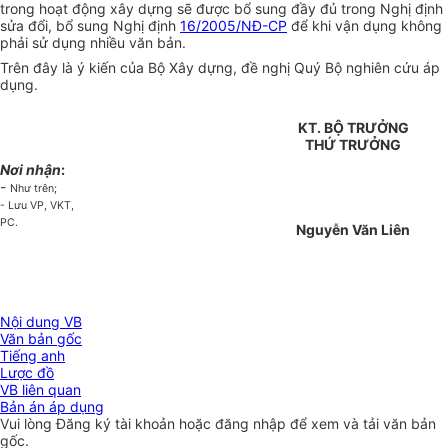
trong hoạt động xây dựng sẽ được bổ sung đầy đủ trong Nghị định
sửa đổi, bổ sung Nghị định
16/2005/NĐ-CP
để khi vận dụng không
phải sử dụng nhiều văn bản.
Trên đây là ý kiến của Bộ Xây dựng, đề nghị Quý Bộ nghiên cứu áp
dụng.
KT. BỘ TRƯỞNG
THỨ TRƯỞNG
Nơi nhận
:
-
Như trên;
- Lưu VP, VKT,
PC.
Nguyễn Văn Liên
Nội dung VB
Văn bản gốc
Tiếng anh
Lược đồ
VB liên quan
Bản án áp dụng
Vui lòng
Đăng ký
tài khoản hoặc
đăng nhập
để xem và tải văn bản
gốc.