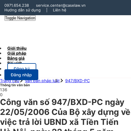
0971.654.238
service.center@caselaw.vn
Hướng dẫn sử dụng
|
Liên hệ
Toggle Navigation
Giới thiệu
Giải pháp
Bảng giá
Bài viết
Đăng ký
Đăng nhập
Trang chủ
Văn bản pháp luật
947/BXD-PC
Thông tin văn bản
136
0
Công văn số 947/BXD-PC ngày
22/05/2006 Của Bộ xây dựng về
việc trả lời UBND xã Tiền Tiến