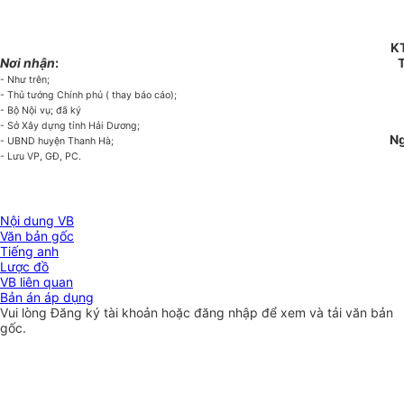
K
Nơi nhận
:
- Như trên;
- Thủ tướng Chính phủ ( thay báo cáo);
- Bộ Nội vụ; đã ký
- Sở Xây dựng tỉnh Hải Dương;
Ng
- UBND huyện Thanh Hà;
- Lưu VP, GĐ, PC.
Nội dung VB
Văn bản gốc
Tiếng anh
Lược đồ
VB liên quan
Bản án áp dụng
Vui lòng
Đăng ký
tài khoản hoặc
đăng nhập
để xem và tải văn bản
gốc.