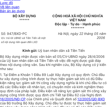
Lược đồ
VB liên quan
Bản án áp dụng
BỘ XÂY DỰNG
CỘNG HOÀ XÃ HỘI CHỦ NGHĨA
******
VIỆT NAM
Độc lập - Tự do - Hạnh phúc
********
Số: 947/BXD-PC
Hà Nội, ngày 22 tháng 05 năm
2006
V/v: trả lời UBND xã Tiền Tiến về một
số nội dung liên quan đến LXD
Kính gửi:
Uỷ ban nhân dân xã Tiền Tiến
Bộ Xây dựng nhận được văn bản số 05/CV-UBND ngày 28/4/2006
của Uỷ ban nhân dân xã Tiền Tiến về việc đề nghị được giải đáp
theo nội dung công văn. Sau khi nghiên cứu, Bộ Xây dựng có ý kiến
như sau:
1. Tại Điểm a Khoản 1 Điều 89 Luật Xây dựng có quy định: Chủ đầu
tư xây dựng công trình được tự thực hiện giám sát khi có đủ Điều
kiện năng lực giám sát thi công xây dựng nghĩa là khi chủ đầu tư có
đủ các Điều kiện về nhân lực, có chuyên môn và kinh nghiệm theo
quy định của pháp luật. Điều kiện về năng lực giám sát thi công xây
dựng công trình được quy định chi Tiết tại Điều 62 của Nghị định
16/2005/NĐ-CP
của Chính phủ và Quyết định số
12/2005/QĐ-BXD
của Bộ trưởng Bộ Xây dựng. Chủ đầu tư được tự thực hiện giám sát