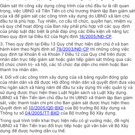
Giám sát thi công xây dựng công trình của chủ đầu tư là rất quan
trọng, việc UBND xã Tiền Tiến có chủ trương thành lập Ban giám sát
của xã để giám sát các công trình xây dựng do UBND xã làm chủ
đầu tư là phù hợp. Tuy nhiên, cơ cấu tổ chức, quyền hạn, nhiệm vụ
và quy chế hoạt động của Ban này phải phù hợp với các quy định
của pháp luật đặc biệt là phải đáp ứng các Điều kiện về năng lực
theo quy định tại Điều 62 của Nghị định
16/2005/NĐ-CP
.
3. Theo quy định tại Điều 13 Quy chế thực hiện dân chủ ở xã ban
hành kèm theo Nghị định số
79/2003/NĐ-CP
thì những công việc
quy định tại Khoản 6 và Khoản 7 Điều 12 của Quy chế trên được
nhân dân trực tiếp giám sát hoặc gián tiếp giám sát thông qua các
tổ chức chính trị- xã hội, các tổ chức đại diện cho mình hoặc Ban
thanh tra nhân dân.
4. Đối với các công trình xây dựng của xã bằng nguồn đóng góp
của nhân dân và đã được Hội đồng nhân dân xã quyết định đưa vào
thu ngân sách xã hàng năm để đầu tư xây dựng thì việc quản lý và
sử dụng được thực hiện theo Luật Ngân sách và Luật Xây dựng.
UBND xã Tiền Tiến làm chủ đầu tư thì UBND xã thành lập Ban giám
sát, việc thanh toán chi phí cho Ban giám sát được thực hiện theo
Quyết định số
10/2005/QĐ-BXD
của Bộ trưởng Bộ Xây dựng và
Thông tư số
04/2005/TT-BXD
của Bộ trưởng Bộ Xây dựng.
Trong quá trình triển khai thực hiện nếu có gì vướng mắc, đề nghị
UBND xã Tiền Tiến trao đổi trực tiếp hoặc gửi văn bản về Bộ Xây
dựng để được hướng dẫn cụ thể.