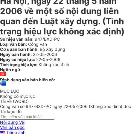
Hà Nội, ngày 22 tháng 5 năm
2006 về một số nội dung liên
quan đến Luật xây dựng. (Tình
trạng hiệu lực không xác định)
Số hiệu văn bản:
947/BXD-PC
Loại văn bản:
Công văn
Cơ quan ban hành:
Bộ Xây dựng
Ngày ban hành:
22-05-2006
Ngày có hiệu lực:
22-05-2006
Không xác định
Tình trạng hiệu lực:
Ngôn ngữ:
Định dạng văn bản hiện có:
MỤC LỤC
Không có mục lục
Tải về (WORD)
Cong van so 947-BXD-PC ngay 22-05-2006 (Khong xac dinh).doc
Tải lược đồ
Nội dung VB
Văn bản gốc
Tiếng anh