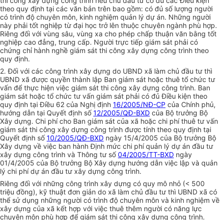
thi công xây dựng công trình nếu chủ đầu tư có đủ các Điều kiện
theo quy định tại các văn bản trên bao gồm: có đủ số lượng người
có trình độ chuyên môn, kinh nghiệm quản lý dự án. Những người
này phải tốt nghiệp từ đại học trở lên thuộc chuyên ngành phù hợp.
Riêng đối với vùng sâu, vùng xa cho phép chấp thuận văn bằng tốt
nghiệp cao đẳng, trung cấp. Người trực tiếp giám sát phải có
chứng chỉ hành nghề giám sát thi công xây dựng công trình theo
quy định.
2. Đối với các công trình xây dựng do UBND xã làm chủ đầu tư thì
UBND xã được quyền thành lập Ban giám sát hoặc thuê tổ chức tư
vấn để thực hiện việc giám sát thi công xây dựng công trình. Ban
giám sát hoặc tổ chức tư vấn giám sát phải có đủ Điều kiện theo
quy định tại Điều 62 của Nghị định
16/2005/NĐ-CP
của Chính phủ,
hướng dẫn tại Quyết định số
12/2005/QĐ-BXD
của Bộ trưởng Bộ
Xây dựng. Chi phí cho Ban giám sát của xã hoặc chi phí thuê tư vấn
giám sát thi công xây dựng công trình được tính theo quy định tại
Quyết định số
10/2005/QĐ-BXD
ngày 15/4/2005 của Bộ trưởng Bộ
Xây dựng về việc ban hành Định mức chi phí quản lý dự án đầu tư
xây dựng công trình và Thông tư số
04/2005/TT-BXD
ngày
01/4/2005 của Bộ trưởng Bộ Xây dựng hướng dẫn việc lập và quản
lý chi phí dự án đầu tư xây dựng công trình.
Riêng đối với những công trình xây dựng có quy mô nhỏ (< 500
triệu đồng), kỹ thuật đơn giản do xã làm chủ đầu tư thì UBND xã có
thể sử dụng những người có trình độ chuyên môn và kinh nghiệm về
xây dựng của xã kết hợp với việc thuê thêm người có năng lực
chuyên môn phù hợp để giám sát thi công xây dựng công trình.